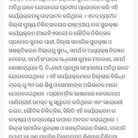
ଅତିଥି ଭାବେ ଯୋଗଦେଇ ପ୍ରଦୀପ ପ୍ରୋଜଳନ କରି ଏହି
କାର୍ଯ୍ୟକ୍ରମକୁ ଉଦଘାଟନ କରିଥିଲେ । ଏତଦ୍ ବ୍ୟତୀତ
ଜିଲ୍ଲା ମୁଖ୍ୟ ଚିକିତ୍ସାଳୟର ରାଷ୍ଟ୍ରୀୟ ବାଳ ସୁରକ୍ଷା
କାର୍ଯ୍ୟକ୍ରମ (ଆରବିଏସକେ) ର ଭୌତିକ ଚିକିତ୍ସକ
ପ୍ରମୋଦ କୁମାର ପାଢୀ, ଜିଲ୍ଲା ସାମାଜିକ ସୁରକ୍ଷା ଓ
ସଶକ୍ତିକରଣ ବିଭାଗରୁ ସୁମନ୍, ସମର୍ଥ ର ଅଧ୍ୟକ୍ଷ ନିରଜ୍ଞନ
ବେହେରା, ସମର୍ଥ ସଂପାଦକ ସନ୍ତୋଷ କୁମାର ମହାରଣା, ସମର୍ଥ
କୋଷାଦ୍ଦ୍ୟକ ପି. ଚିନ୍ନାରୀ ପ୍ରମୁଖ ସମ୍ମାନୀୟ ଅତିଥି ଭାବେ
ଯୋଗଦେଇଥିଲେ । ଏହି କାର୍ଯ୍ୟକ୍ରମରେ ଜିଲ୍ଲାର ବିଭିନ୍ନ
ବ୍ଲକ୍ ରୁ ୩୨ ଜଣ ଶିଶୁ ଓ ସେମାନଙ୍କ ଅଭିଭାବକ ମାନେ
ଯୋଗଦେଇଥିଲେ । ପ୍ରାରମ୍ବିକ ଭାଷଣରେ କେଦାରନାଥ
ପାଣିଗ୍ରାହୀ ସମସ୍ତ କୁ ସ୍ୱାଗତ କରିଥିଲେ ଏବଂ ସରୋଜନୀ
ରଇତ, ଭୌତିକ ଚିକିତ୍କିକ, ସିସିଡି ଏହି କାର୍ଯ୍ୟକ୍ରମ ର
ଲକ୍ଷ୍ୟ ଓ ଉଦ୍ଧେଶ୍ୟ ଉପରେ ଅବଗତ କରାଇଥିଲେ ।
ଜିଲ୍ଲା ସାମାଜିକ ସୁରକ୍ଷା ଓ ସଶକ୍ତିକରଣ ବିଭାଗ, ଗଜପତି
ଦ୍ୱାରା ୨୫ ଜଣ ମାନସିକ ବିକାରଗସ୍ତ ଶିଶୁଙ୍କୁ ଚିକିତ୍ସା