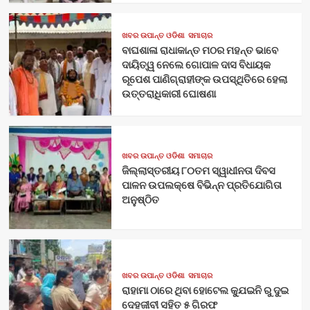
ଖବର ଉପାନ୍ତ ଓଡିଶା
ସମାଚାର
ବାଘଶାଳା ରାଧାକାନ୍ତ ମଠର ମହନ୍ତ ଭାବେ
ଦାୟିତ୍ୱ ନେଲେ ଗୋପାଳ ଦାସ ବିଧାୟକ
ରୂପେଶ ପାଣିଗ୍ରାହୀଙ୍କ ଉପସ୍ଥିତିରେ ହେଲା
ଉତ୍ତରାଧିକାରୀ ଘୋଷଣା
ଖବର ଉପାନ୍ତ ଓଡିଶା
ସମାଚାର
ଜିଲ୍ଲାସ୍ତରୀୟ ୮୦ତମ ସ୍ୱାଧୀନତା ଦିବସ
ପାଳନ ଉପଲକ୍ଷେ ବିଭିନ୍ନ ପ୍ରତିଯୋଗିତା
ଅନୁଷ୍ଠିତ
ଖବର ଉପାନ୍ତ ଓଡିଶା
ସମାଚାର
ରାହାମା ଠାରେ ଥିବା ହୋଟେଲ କ୍ଯୁଇନି ରୁ ଦୁଇ
ଦେହଜୀବୀ ସହିତ ୫ ଗିରଫ