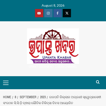
Skip
August 8, 2026
to
content
Youtube
Vimeo
Facebook
Twitter
UPANT ODISHA NO. 1 ODIA CHANNEL
Primary
Menu
HOME
8
SEPTEMBER
2023
ଗଜପତି ଜିଲ୍ଲାର ଅଗ୍ରଣୀ ସ୍ୱେଚ୍ଛାସେଵୀ
ସଂଗଠନ ସି.ସି.ଡ଼ି ଦ୍ଵାରା ଭୌତିକ ଚିକିତ୍ସା ଦିବସ ଆୟୋଜିତ