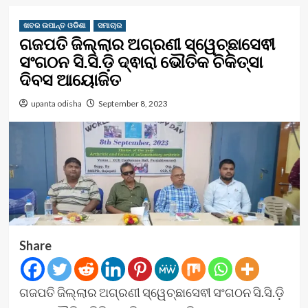
ଖବର ଉପାନ୍ତ ଓଡିଶା
ସମାଚାର
ଗଜପତି ଜିଲ୍ଲାର ଅଗ୍ରଣୀ ସ୍ୱେଚ୍ଛାସେଵୀ
ସଂଗଠନ ସି.ସି.ଡ଼ି ଦ୍ଵାରା ଭୌତିକ ଚିକିତ୍ସା
ଦିବସ ଆୟୋଜିତ
upanta odisha
September 8, 2023
Share
ଗଜପତି ଜିଲ୍ଲାର ଅଗ୍ରଣୀ ସ୍ୱେଚ୍ଛାସେଵୀ ସଂଗଠନ ସି.ସି.ଡ଼ି