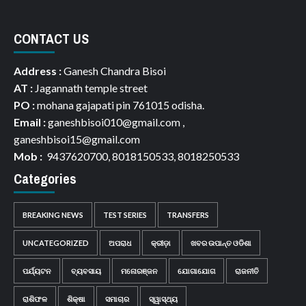
CONTACT US
Address :
Ganesh Chandra Bisoi
AT :
Jagannath temple street
PO :
mohana gajapati pin 761015 odisha.
Email :
ganeshbisoi010@gmail.com ,
ganeshbisoi15@gmail.com
Mob :
9437620700, 8018150533, 8018250533
Categories
BREAKING NEWS
TEST SERIES
TRANSFERS
UNCATEGORIZED
ଅପରାଧ
କ୍ରୀଡ଼ା
ଖବର ଉପାନ୍ତ ଓଡିଶା
ପର୍ଯ୍ୟଟନ
ବ୍ୟବସାୟ
ମନୋରଞ୍ଜନ
ଯୋଗାଯୋଗ
ରାଜନୀତି
ରାଶିଫଳ
ଶିକ୍ଷା
ସମାଚାର
ସ୍ୱାସ୍ଥ୍ୟ