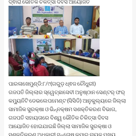
ଦ୍ଵାରା ଭୌତିକ ଚିକିତ୍ସା ଦିବସ ଆୟୋଜିତ
ପାରଳାଖେମୁଣ୍ଡି:୮/୯(ଗରୁଡ଼ ଧ୍ଵଜ ଚୌଧୁରୀ)
ଗଜପତି ଜିଲ୍ଲାର ସ୍ୱେଚ୍ଛାସେବୀ ଅନୁଷ୍ଠାନ ସେଣ୍ଟର୍ ଫର୍
କମ୍ୟୁନିଟି ଡେଭଲେପମେଣ୍ଟ (ସିସିଡି) ଆନୁକୁଲ୍ୟରେ ଜିଲ୍ଲା
ସାମାଜିକ ସୁରକ୍ଷା ଓ ଭିନ୍ନକ୍ଷମ ସଶକ୍ତିକରଣ ବିଭାଗ,
ଗଜପତି ସହାୟତାରେ ବିଶ୍ୱ ଭୌତିକ ଚିକିତ୍ସା ଦିବସ
ଆୟୋଜିତ ହୋଇଯାଇଛି ଜିଲ୍ଲା ସାମାଜିକ ସୁରକ୍ଷା ଓ
ସଶକ୍ତିକରଣ ଅଧିକାରୀ ସନ୍ତୋଷ କୁମାର ନାୟକ ମୁଖ୍ୟ