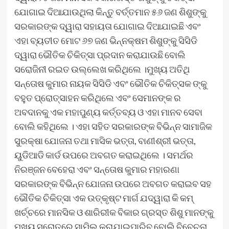
ଯୋଗାଇ ଦିଆଯାଉଥିଲା କିନ୍ତୁ ବର୍ତ୍ତମାନ ୫୬ ଜଣ ଶିଶୁଙ୍କୁ
ସରକାରଙ୍କ ଦ୍ୱାରା ସହାୟତା ଯୋଗାଇ ଦିଆଯାଇଛି ଏବଂ
ଏହା ବ୍ୟତୀତ ମୋଟ ୬୭ ଜଣ ଭିନ୍ନକ୍ଷମ ଶିଶୁଙ୍କୁ ସିସିଡି
ଦ୍ୱାରା ଭୌତିକ ଚିକିତ୍ସା ପ୍ରଦାନ କରାଯାଉଛି ବୋଲି
ସରୋଜିନୀ ରଇତ ଉଲ୍ଲେଖ କରିଥିଲେ ।ମୁଖ୍ୟ ଅତିଥି
ସନ୍ତୋଷ କୁମାର ନାୟକ ସିସିଡି ଏବଂ ଭୌତିକ ଚିକିତ୍ସକ ଙ୍କୁ
ବହୁତ ପ୍ରୋତ୍ସାହନ କରିଥିଲେ ଏବଂ ସେମାନଙ୍କ ର
ଅବଦାନକୁ ଏକ ମହାପୁଣ୍ୟ କର୍ତ୍ତବ୍ୟ ଓ ଏହା ମାନବ ସେବା
ବୋଲି କହିଥିଲେ । ଏହା ସହିତ ସରକାରଙ୍କ ବିଭିନ୍ନ ସାମାଜିକ
ସୁରକ୍ଷା ଯୋଜନା ତଥା ମାସିକ ଭତ୍ତା, ବାଣୀଶ୍ରୀ ଭତ୍ତା,
ୟୁଡିଆଡି କାର୍ଡ ଉପରେ ଅବଗତ କରାଇଥିଲେ । ସମର୍ଥର
ନିରଞ୍ଜନ ବେହେରା ଏବଂ ସନ୍ତୋଷ କୁମାର ମହାରଣା
ସରକାରଙ୍କ ବିଭିନ୍ନ ଯୋଜନା ଉପରେ ଅବଗତ କରାଇବ ସହ
ଭୌତିକ ଚିକିତ୍ସା ଏକ ଉତ୍କୃଷ୍ଟ ମାର୍ଗ ଯଦ୍ୱାରା କି କମ୍
ଖର୍ଚ୍ଚରେ ମାନସିକ ଓ ଶାରିରୀକ ବିକାର ଗ୍ରସ୍ତ ଶିଶୁ ମାନଙ୍କୁ
ମୁଖ୍ୟ ସ୍ରୋତରେ ସାମିଲ କରାଯାଇପାରିବ ବୋଲି ବିବେଚନା