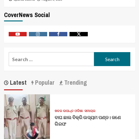
CoverNews Social
Youtube
Vimeo
Facebook
Twitter
Search
for:
Latest
Popular
Trending
ଖବର ଉପାନ୍ତ ଓଡିଶା
ସମାଚାର
ବାଘ ଛାଲ ବିକ୍ରି ଉଦ୍ୟମ ପଣ୍ଡ। ଜଣେ
ଗିରଫ