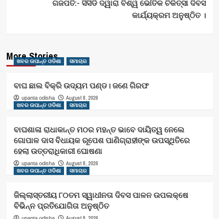
ଗଜପତି:- ସିସିଡି ଦ୍ୱାରା ବିଶ୍ୱ ଭୌତିକ ଚିକିତ୍ସା ଦିବସ
କାର୍ଯ୍ୟକ୍ରମ ଅନୁଷ୍ଠିତ ।
More Stories
ଖବର ଉପାନ୍ତ ଓଡିଶା
ସମାଚାର
ବାଘ ଛାଲ ବିକ୍ରି ଉଦ୍ୟମ ପଣ୍ଡ। ଜଣେ ଗିରଫ
August 8, 2026
upanta odisha
ଖବର ଉପାନ୍ତ ଓଡିଶା
ସମାଚାର
ବାଘଶାଳା ରାଧାକାନ୍ତ ମଠର ମହନ୍ତ ଭାବେ ଦାୟିତ୍ୱ ନେଲେ
ଗୋପାଳ ଦାସ ବିଧାୟକ ରୂପେଶ ପାଣିଗ୍ରାହୀଙ୍କ ଉପସ୍ଥିତିରେ
ହେଲା ଉତ୍ତରାଧିକାରୀ ଘୋଷଣା
August 8, 2026
upanta odisha
ଖବର ଉପାନ୍ତ ଓଡିଶା
ସମାଚାର
ଜିଲ୍ଲାସ୍ତରୀୟ ୮୦ତମ ସ୍ୱାଧୀନତା ଦିବସ ପାଳନ ଉପଲକ୍ଷେ
ବିଭିନ୍ନ ପ୍ରତିଯୋଗିତା ଅନୁଷ୍ଠିତ
August 8, 2026
upanta odisha