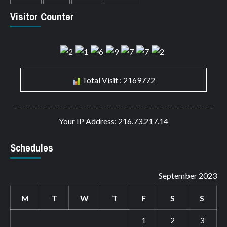
Visitor Counter
Total Visit : 2169772
Your IP Address: 216.73.217.14
Schedules
September 2023
M
T
W
T
F
S
S
1
2
3