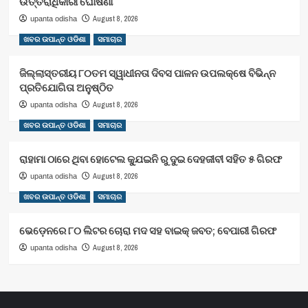
ଉତ୍ତରାଧିକାରୀ ଘୋଷଣା
August 8, 2026
upanta odisha
ଖବର ଉପାନ୍ତ ଓଡିଶା
ସମାଚାର
ଜିଲ୍ଲାସ୍ତରୀୟ ୮୦ତମ ସ୍ୱାଧୀନତା ଦିବସ ପାଳନ ଉପଲକ୍ଷେ ବିଭିନ୍ନ
ପ୍ରତିଯୋଗିତା ଅନୁଷ୍ଠିତ
August 8, 2026
upanta odisha
ଖବର ଉପାନ୍ତ ଓଡିଶା
ସମାଚାର
ରାହାମା ଠାରେ ଥିବା ହୋଟେଲ କ୍ଯୁଇନି ରୁ ଦୁଇ ଦେହଜୀବୀ ସହିତ ୫ ଗିରଫ
August 8, 2026
upanta odisha
ଖବର ଉପାନ୍ତ ଓଡିଶା
ସମାଚାର
ଭେଡ଼େନରେ ୮୦ ଲିଟର ଚୋରା ମଦ ସହ ବାଇକ୍ ଜବତ; ବେପାରୀ ଗିରଫ
August 8, 2026
upanta odisha