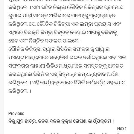
କରିଥିଲେ । ଏହା ସହିତ ଜିଲ୍ଲା ଭୌତିକ ଚିକିତ୍ସକ ପ୍ରମୋଦ
କୁମାର ପାଢୀ ସମସ୍ତ ଅଭିଭାବକ ମାନଙ୍କୁ ପ୍ରୋତ୍ସାହନ
କରିଥିଲେ ଯେ ଭୌତିକ ଚିକିତ୍ସା ଏକ ଲମ୍ବା ପ୍ରୟାସ ଏବଂ
ଏଥିରେ ବିରକ୍ତି କିମ୍ବା ବିବ୍ରତ ନ ହୋଇ ଆଗକୁ ବଢିବାକୁ
ହେବ ଏବଂ ନିଶ୍ଚିତ ସଫଳତା ପାଇବେ ।
ଭୌତିକ ଚିକିତ୍ସା ଦ୍ୱାରା ସିସିଡିର ସଫଳତା କୁ ପାୱାର
ପଏଣ୍ଟ ମାଧ୍ୟମରେ ସରୋଜିନୀ ରଇତ ଦର୍ଶାଇଥିଲେ ଏବଂ ଏକ
ସଫଳତାର କାହାଣୀ ଭିଡିଓ ମାଧ୍ୟମରେ ସମସ୍ତଙ୍କୁ ଅବଗତ
କରାଇଥିଲେ ସିସିଡି କ ଏସ୍.ସିହ୍ମାନ୍ଚଳମ୍ ଧନ୍ୟବାଦ ଅର୍ପଣ
କରିଥିଲେ । ଏହି କାର୍ଯ୍ୟକ୍ରମରେ ସିସିଡି କର୍ମକର୍ତ୍ତା ସହଯୋଗ
କରିଥିଲେ ।
Post
Previous
ବିଜୁ ଯୁବ ଛାତ୍ର, ଜନତା ଦଳର ବୃକ୍ଷ ରୋପଣ କାର୍ଯ୍ୟକ୍ରମ ।
Navigation
Next