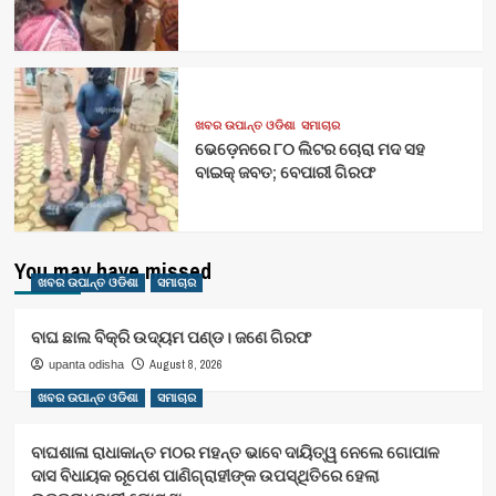
ଖବର ଉପାନ୍ତ ଓଡିଶା
ସମାଚାର
ଭେଡ଼େନରେ ୮୦ ଲିଟର ଚୋରା ମଦ ସହ
ବାଇକ୍ ଜବତ; ବେପାରୀ ଗିରଫ
You may have missed
ଖବର ଉପାନ୍ତ ଓଡିଶା
ସମାଚାର
ବାଘ ଛାଲ ବିକ୍ରି ଉଦ୍ୟମ ପଣ୍ଡ। ଜଣେ ଗିରଫ
August 8, 2026
upanta odisha
ଖବର ଉପାନ୍ତ ଓଡିଶା
ସମାଚାର
ବାଘଶାଳା ରାଧାକାନ୍ତ ମଠର ମହନ୍ତ ଭାବେ ଦାୟିତ୍ୱ ନେଲେ ଗୋପାଳ
ଦାସ ବିଧାୟକ ରୂପେଶ ପାଣିଗ୍ରାହୀଙ୍କ ଉପସ୍ଥିତିରେ ହେଲା