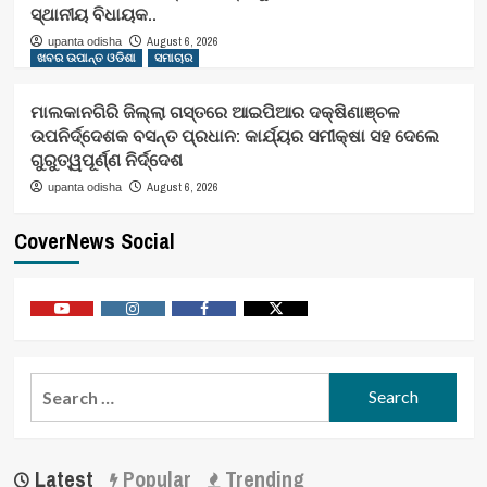
ସ୍ଥାନୀୟ ବିଧାୟକ..
August 6, 2026
upanta odisha
ଖବର ଉପାନ୍ତ ଓଡିଶା
ସମାଚାର
ମାଲକାନଗିରି ଜିଲ୍ଲା ଗସ୍ତରେ ଆଇପିଆର ଦକ୍ଷିଣାଞ୍ଚଳ
ଉପନିର୍ଦ୍ଦେଶକ ବସନ୍ତ ପ୍ରଧାନ: କାର୍ଯ୍ୟର ସମୀକ୍ଷା ସହ ଦେଲେ
ଗୁରୁତ୍ୱପୂର୍ଣ୍ଣ ନିର୍ଦ୍ଦେଶ
August 6, 2026
upanta odisha
CoverNews Social
Youtube
Vimeo
Facebook
Twitter
Search
for:
Latest
Popular
Trending