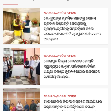
ଖବର ଉପାନ୍ତ ଓଡିଶା
ସମାଚାର
କେନ୍ଦୁପତ୍ର ଶ୍ରମିକ ମାନଙ୍କୁ ବୋନସ
ପ୍ରଦାନ ନିଷ୍ପତ୍ତି ଦେଇଥିବାରୁ
ମୁଖ୍ୟମନ୍ତ୍ରୀଙ୍କୁ ସମ୍ବର୍ଦ୍ଧନା କଲେ
ବରଗଡ ସାଂସଦ:୩ଟି ପ୍ରମୁଖ ଦାବୀ ଉପରେ
ଆଲୋଚନା
ଖବର ଉପାନ୍ତ ଓଡିଶା
ସମାଚାର
କୋରାପୁଟ ଜ଼ିଲ୍ଲା କୋଟପାଡ଼ ଗୋଷ୍ଟି
ସ୍ୱାସ୍ଥ୍ୟ କେନ୍ଦ୍ର ପରିସରରେ ତିରିଶ
ଶଯ୍ୟା ବିଶିଷ୍ଠ ନୂତନ କୋଠାର ଉଦଘାଟନ
ସ୍ଥାନୀୟ ବିଧାୟକ..
ଖବର ଉପାନ୍ତ ଓଡିଶା
ସମାଚାର
ମାଲକାନଗିରି ଜିଲ୍ଲା ଗସ୍ତରେ ଆଇପିଆର
ଦକ୍ଷିଣାଞ୍ଚଳ ଉପନିର୍ଦ୍ଦେଶକ ବସନ୍ତ