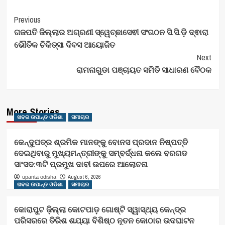
Post
Previous
ଗଜପତି ଜିଲ୍ଲାର ଅଗ୍ରଣୀ ସ୍ୱେଚ୍ଛାସେଵୀ ସଂଗଠନ ସି.ସି.ଡ଼ି ଦ୍ଵାରା
Navigation
ଭୌତିକ ଚିକିତ୍ସା ଦିବସ ଆୟୋଜିତ
Next
ରାମନାଗୁଡା ପଞ୍ଚାୟତ ସମିତି ସାଧାରଣ ବୈଠକ
More Stories
ଖବର ଉପାନ୍ତ ଓଡିଶା
ସମାଚାର
କେନ୍ଦୁପତ୍ର ଶ୍ରମିକ ମାନଙ୍କୁ ବୋନସ ପ୍ରଦାନ ନିଷ୍ପତ୍ତି
ଦେଇଥିବାରୁ ମୁଖ୍ୟମନ୍ତ୍ରୀଙ୍କୁ ସମ୍ବର୍ଦ୍ଧନା କଲେ ବରଗଡ
ସାଂସଦ:୩ଟି ପ୍ରମୁଖ ଦାବୀ ଉପରେ ଆଲୋଚନା
August 6, 2026
upanta odisha
ଖବର ଉପାନ୍ତ ଓଡିଶା
ସମାଚାର
କୋରାପୁଟ ଜ଼ିଲ୍ଲା କୋଟପାଡ଼ ଗୋଷ୍ଟି ସ୍ୱାସ୍ଥ୍ୟ କେନ୍ଦ୍ର
ପରିସରରେ ତିରିଶ ଶଯ୍ୟା ବିଶିଷ୍ଠ ନୂତନ କୋଠାର ଉଦଘାଟନ