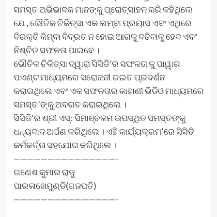
ସମସ୍ତ ଅଭିଭାବକ ମାନଙ୍କୁ ପ୍ରୋତ୍ସାହନ କରି କହିଥିଲେ
ଯେ , ଭୌତିକ ଚିକିତ୍ସା ଏକ ଲମ୍ବା ପ୍ରୟାସ ଏବଂ ଏଥିରେ
ବିରକ୍ତି କିମ୍ବା ବିବ୍ରତ ନ ହୋଇ ଆଗକୁ ବଢିବାକୁ ହେବ ଏବଂ
ନିଶ୍ଚିତ ସଫଳତା ପାଇବେ ।
ଭୌତିକ ଚିକିତ୍ସା ଦ୍ୱାରା ସିସିଡି’ର ସଫଳତା କୁ ପାୱାର
ପଏଣ୍ଟ ମାଧ୍ୟମରେ ସରୋଜନୀ ରଇତ ପ୍ରଦର୍ଶନ
କରାଇଥିଲେ ଏବଂ ଏକ ସଫଳତାର କାହାଣୀ ଭିଡିଓ ମାଧ୍ୟମରେ
ସମସ୍ତ’ଙ୍କୁ ଅବଗତ କରାଇଥିଲେ ।
ସିସିଡି’ର ଶ୍ରୀ ଏସ୍: ସିମାଞ୍ଚଳମ ଉପସ୍ଥିତ ସମସ୍ତଙ୍କୁ
ଧନ୍ୟବାଦ ଅର୍ପଣ କରିଥିଲେ । ଏହି କାର୍ଯ୍ୟକ୍ରମ’ରେ ସିସିଡି
କର୍ମକର୍ତ୍ତା ସହଯୋଗ କରିଥିଲେ ।
———————————————-
ଗଣେଶ କୁମାର ରାଜୁ
ପାରଳାଖେମୁଣ୍ଡି(ଗଜପତି)
———————————————-