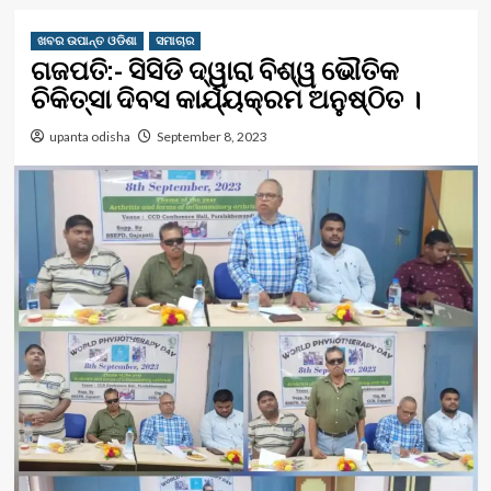
ଖବର ଉପାନ୍ତ ଓଡିଶା
ସମାଚାର
ଗଜପତି:- ସିସିଡି ଦ୍ୱାରା ବିଶ୍ୱ ଭୌତିକ
ଚିକିତ୍ସା ଦିବସ କାର୍ଯ୍ୟକ୍ରମ ଅନୁଷ୍ଠିତ ।
upanta odisha
September 8, 2023