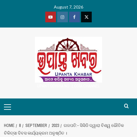
Skip
August 7, 2026
to
content
Youtube
Vimeo
Facebook
Twitter
UPANT ODISHA NO. 1 ODIA CHANNEL
Primary
Menu
HOME
8
SEPTEMBER
2023
ଗଜପତି:- ସିସିଡି ଦ୍ୱାରା ବିଶ୍ୱ ଭୌତିକ
ଚିକିତ୍ସା ଦିବସ କାର୍ଯ୍ୟକ୍ରମ ଅନୁଷ୍ଠିତ ।