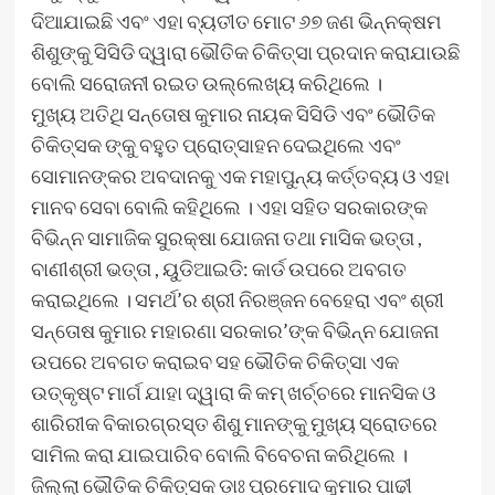
ଦିଆଯାଇଛି ଏବଂ ଏହା ବ୍ୟତୀତ ମୋଟ ୬୭ ଜଣ ଭିନ୍ନକ୍ଷମ
ଶିଶୁଙ୍କୁ ସିସିଡି ଦ୍ୱାରା ଭୌତିକ ଚିକିତ୍ସା ପ୍ରଦାନ କରାଯାଉଛି
ବୋଲି ସରୋଜନୀ ରଇତ ଉଲ୍ଲେଖ୍ୟ କରିଥିଲେ ।
ମୁଖ୍ୟ ଅତିଥି ସନ୍ତୋଷ କୁମାର ନାୟକ ସିସିଡି ଏବଂ ଭୌତିକ
ଚିକିତ୍ସକ ଙ୍କୁ ବହୁତ ପ୍ରୋତ୍ସାହନ ଦେଇଥିଲେ ଏବଂ
ସୋମାନଙ୍କର ଅବଦାନକୁ ଏକ ମହାପୁନ୍ୟ କର୍ତ୍ତବ୍ୟ ଓ ଏହା
ମାନବ ସେବା ବୋଲି କହିଥିଲେ । ଏହା ସହିତ ସରକାରଙ୍କ
ବିଭିନ୍ନ ସାମାଜିକ ସୁରକ୍ଷା ଯୋଜନା ତଥା ମାସିକ ଭତ୍ତା ,
ବାଣୀଶ୍ରୀ ଭତ୍ତା , ୟୁଡିଆଇଡି: କାର୍ଡ ଉପରେ ଅବଗତ
କରାଇଥିଲେ । ସମର୍ଥ’ର ଶ୍ରୀ ନିରଞ୍ଜନ ବେହେରା ଏବଂ ଶ୍ରୀ
ସନ୍ତୋଷ କୁମାର ମହାରଣା ସରକାର’ଙ୍କ ବିଭିନ୍ନ ଯୋଜନା
ଉପରେ ଅବଗତ କରାଇବ ସହ ଭୌତିକ ଚିକିତ୍ସା ଏକ
ଉତ୍କୃଷ୍ଟ ମାର୍ଗ ଯାହା ଦ୍ୱାରା କି କମ୍ ଖର୍ଚ୍ଚରେ ମାନସିକ ଓ
ଶାରିରୀକ ବିକାରଗ୍ରସ୍ତ ଶିଶୁ ମାନଙ୍କୁ ମୁଖ୍ୟ ସ୍ରୋତରେ
ସାମିଲ କରା ଯାଇପାରିବ ବୋଲି ବିବେଚନା କରିଥିଲେ ।
ଜିଲ୍ଲା ଭୌତିକ ଚିକିତ୍ସକ ଡ଼ାଃ ପ୍ରମୋଦ କୁମାର ପାଢୀ