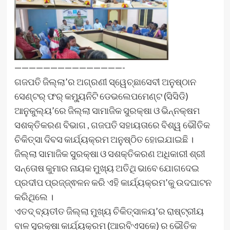
———————————————-
ଗଜପତି ଜିଲ୍ଲା’ର ଅଗ୍ରଣୀ ସ୍ୱେଚ୍ଛାସେବୀ ଅନୁଷ୍ଠାନ
ସେଣ୍ଟର୍ ଫର୍ କମ୍ୟୁନିଟି ଡେଭଲେପମେଣ୍ଟ (ସିସିଡି)
ଆନୁକୁଲ୍ୟ’ରେ ଜିଲ୍ଲା ସାମାଜିକ ସୁରକ୍ଷା ଓ ଭିନ୍ନକ୍ଷମ
ସଶକ୍ତିକରଣ ବିଭାଗ , ଗଜପତି ସହାୟତାରେ ବିଶ୍ୱ ଭୌତିକ
ଚିକିତ୍ସା ଦିବସ କାର୍ଯ୍ୟକ୍ରମ ଅନୁଷ୍ଠିତ ହୋଇଯାଇଛି ।
ଜିଲ୍ଲା ସାମାଜିକ ସୁରକ୍ଷା ଓ ସଶକ୍ତିକରଣ ଅଧିକାରୀ ଶ୍ରୀ
ସନ୍ତୋଷ କୁମାର ନାୟକ ମୁଖ୍ୟ ଅତିଥି ଭାବେ ଯୋଗଦେଇ
ପ୍ରଦୀପ ପ୍ରଜ୍ଜ୍ଵଳନ କରି ଏହି କାର୍ଯ୍ୟକ୍ରମ’କୁ ଉଦଘାଟନ
କରିଥିଲେ ।
ଏତଦ୍ ବ୍ୟତୀତ ଜିଲ୍ଲା ମୁଖ୍ୟ ଚିକିତ୍ସାଳୟ’ର ରାଷ୍ଟ୍ରୀୟ
ବାଳ ସୁରକ୍ଷା କାର୍ଯ୍ୟକ୍ରମ (ଆରବିଏସକେ) ର ଭୌତିକ