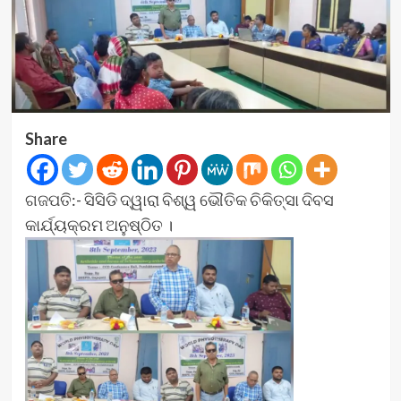
Share
ଗଜପତି:- ସିସିଡି ଦ୍ୱାରା ବିଶ୍ୱ ଭୌତିକ ଚିକିତ୍ସା ଦିବସ
କାର୍ଯ୍ୟକ୍ରମ ଅନୁଷ୍ଠିତ ।