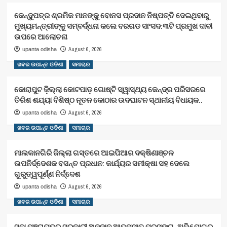
କେନ୍ଦୁପତ୍ର ଶ୍ରମିକ ମାନଙ୍କୁ ବୋନସ ପ୍ରଦାନ ନିଷ୍ପତ୍ତି ଦେଇଥିବାରୁ
ମୁଖ୍ୟମନ୍ତ୍ରୀଙ୍କୁ ସମ୍ବର୍ଦ୍ଧନା କଲେ ବରଗଡ ସାଂସଦ:୩ଟି ପ୍ରମୁଖ ଦାବୀ
ଉପରେ ଆଲୋଚନା
August 6, 2026
upanta odisha
ଖବର ଉପାନ୍ତ ଓଡିଶା
ସମାଚାର
କୋରାପୁଟ ଜ଼ିଲ୍ଲା କୋଟପାଡ଼ ଗୋଷ୍ଟି ସ୍ୱାସ୍ଥ୍ୟ କେନ୍ଦ୍ର ପରିସରରେ
ତିରିଶ ଶଯ୍ୟା ବିଶିଷ୍ଠ ନୂତନ କୋଠାର ଉଦଘାଟନ ସ୍ଥାନୀୟ ବିଧାୟକ..
August 6, 2026
upanta odisha
ଖବର ଉପାନ୍ତ ଓଡିଶା
ସମାଚାର
ମାଲକାନଗିରି ଜିଲ୍ଲା ଗସ୍ତରେ ଆଇପିଆର ଦକ୍ଷିଣାଞ୍ଚଳ
ଉପନିର୍ଦ୍ଦେଶକ ବସନ୍ତ ପ୍ରଧାନ: କାର୍ଯ୍ୟର ସମୀକ୍ଷା ସହ ଦେଲେ
ଗୁରୁତ୍ୱପୂର୍ଣ୍ଣ ନିର୍ଦ୍ଦେଶ
August 6, 2026
upanta odisha
ଖବର ଉପାନ୍ତ ଓଡିଶା
ସମାଚାର
ସଢା ପଞ୍ଚାୟତର ସରକାରୀ ଅନୁଦାନ ଆତ୍ମସାତ୍ ପ୍ରସଙ୍ଗ, ଅଭିଯୋଗର