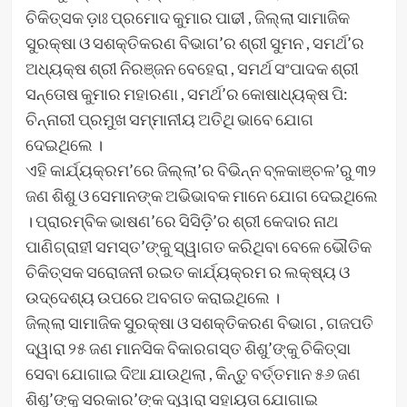
ଚିକିତ୍ସକ ଡ଼ାଃ ପ୍ରମୋଦ କୁମାର ପାଢୀ , ଜିଲ୍ଲା ସାମାଜିକ
ସୁରକ୍ଷା ଓ ସଶକ୍ତିକରଣ ବିଭାଗ’ର ଶ୍ରୀ ସୁମନ , ସମର୍ଥ’ର
ଅଧ୍ୟକ୍ଷ ଶ୍ରୀ ନିରଞ୍ଜନ ବେହେରା , ସମର୍ଥ ସଂପାଦକ ଶ୍ରୀ
ସନ୍ତୋଷ କୁମାର ମହାରଣା , ସମର୍ଥ’ର କୋଷାଧ୍ୟକ୍ଷ ପି:
ଚିନ୍ନାରୀ ପ୍ରମୁଖ ସମ୍ମାନୀୟ ଅତିଥି ଭାବେ ଯୋଗ
ଦେଇଥିଲେ ।
ଏହି କାର୍ଯ୍ୟକ୍ରମ’ରେ ଜିଲ୍ଲା’ର ବିଭିନ୍ନ ବ୍ଳକାଞ୍ଚଳ’ରୁ ୩୨
ଜଣ ଶିଶୁ ଓ ସେମାନଙ୍କ ଅଭିଭାବକ ମାନେ ଯୋଗ ଦେଇଥିଲେ
। ପ୍ରାରମ୍ବିକ ଭାଷଣ’ରେ ସିସିଡ଼ି’ର ଶ୍ରୀ କେଦାର ନାଥ
ପାଣିଗ୍ରାହୀ ସମସ୍ତ’ଙ୍କୁ ସ୍ୱାଗତ କରିଥିବା ବେଳେ ଭୌତିକ
ଚିକିତ୍ସକ ସରୋଜନୀ ରଇତ କାର୍ଯ୍ୟକ୍ରମ ର ଲକ୍ଷ୍ୟ ଓ
ଉଦ୍ଦେଶ୍ୟ ଉପରେ ଅବଗତ କରାଇଥିଲେ ।
ଜିଲ୍ଲା ସାମାଜିକ ସୁରକ୍ଷା ଓ ସଶକ୍ତିକରଣ ବିଭାଗ , ଗଜପତି
ଦ୍ୱାରା ୨୫ ଜଣ ମାନସିକ ବିକାରଗସ୍ତ ଶିଶୁ’ଙ୍କୁ ଚିକିତ୍ସା
ସେବା ଯୋଗାଇ ଦିଆ ଯାଉଥିଲା , କିନ୍ତୁ ବର୍ତ୍ତମାନ ୫୬ ଜଣ
ଶିଶୁ’ଙ୍କୁ ସରକାର’ଙ୍କ ଦ୍ୱାରା ସହାୟତା ଯୋଗାଇ