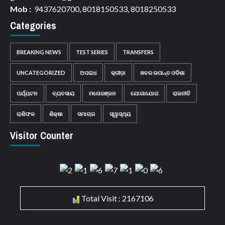
Mob :
9437620700, 8018150533, 8018250533
Categories
BREAKING NEWS
TEST SERIES
TRANSFERS
UNCATEGORIZED
ଅପରାଧ
କ୍ରୀଡ଼ା
ଖବର ଉପାନ୍ତ ଓଡିଶା
ପର୍ଯ୍ୟଟନ
ବ୍ୟବସାୟ
ମନୋରଞ୍ଜନ
ଯୋଗାଯୋଗ
ରାଜନୀତି
ରାଶିଫଳ
ଶିକ୍ଷା
ସମାଚାର
ସ୍ୱାସ୍ଥ୍ୟ
Visitor Counter
Total Visit : 2167106