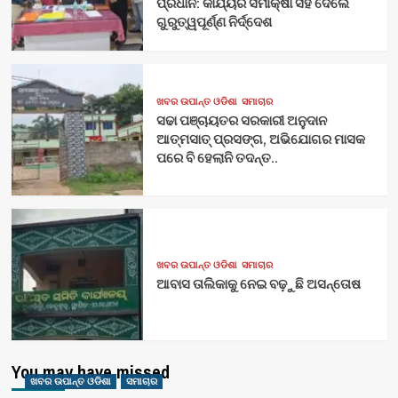
ପ୍ରଧାନ: କାର୍ଯ୍ୟର ସମୀକ୍ଷା ସହ ଦେଲେ
ଗୁରୁତ୍ୱପୂର୍ଣ୍ଣ ନିର୍ଦ୍ଦେଶ
ଖବର ଉପାନ୍ତ ଓଡିଶା
ସମାଚାର
ସଢା ପଞ୍ଚାୟତର ସରକାରୀ ଅନୁଦାନ
ଆତ୍ମସାତ୍ ପ୍ରସଙ୍ଗ, ଅଭିଯୋଗର ମାସକ
ପରେ ବି ହେଲାନି ତଦନ୍ତ..
ଖବର ଉପାନ୍ତ ଓଡିଶା
ସମାଚାର
ଆବାସ ତାଲିକାକୁ ନେଇ ବଢ଼ୁଛି ଅସନ୍ତୋଷ
You may have missed
ଖବର ଉପାନ୍ତ ଓଡିଶା
ସମାଚାର