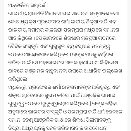
ଅନ୍ତର୍ନିହିତ ସମ୍ପର୍କ।
ଭାରତୀୟ ରାଜନୀତି ବିଜ୍ଞାନ ସଂଘର ସାଧାରଣ ସମ୍ପାଦକ ତଥା
କୋଷାଧ୍ୟକ୍ଷ ପ୍ରଫେସର ଶର୍ମା ଜାତୀୟ ଶିକ୍ଷା ନୀତି ଏବଂ
ଭାରତୀୟ ସମାଜର କାଳଜୟୀ ପରମ୍ପରା ମଧ୍ୟରେ ସମାନତା
ଆଙ୍କିଥିଲେ। ସେ ଭାରତରେ ଶିକ୍ଷାର ମୂଳଦୁଆ ଗଠନରେ
ବୈଦିକ ସଂସ୍କୃତି ଏବଂ ଗୁରୁକୁଲ ବ୍ୟବସ୍ଥାର ମହତ୍ତ୍ୱ
ଉପରେ ଆଲୋକପାତ କରିଥିଲେ। ତାଙ୍କ ମତକୁ ବର୍ଣ୍ଣନା
କରିବା ପାଇଁ ସେ ମହାଭାରତର ଏକ କାହାଣୀ ଯାଖାକି ବିଶେଷ
ଭାବରେ ଗଞ୍ଜାମର ବାହୁଦା ନଦୀ ଉପରେ ଆଧାରିତ ଉଲ୍ଲେଖ
କରିଥିଲେ।
ଅଧିକନ୍ତୁ, ପ୍ରଫେସର ଶର୍ମା ଛାତ୍ରମାନଙ୍କ ଅଭିବୃଦ୍ଧି ଏବଂ
ଶିକ୍ଷା ଗ୍ରହଣରେ ସୁଗମ କରିବା ପାଇଁ ଆଞ୍ଚଳିକ ଭାଷାର
ଗୁରୁତ୍ୱ ଉପରେ ଗୁରୁତ୍ୱାରୋପ କରିଥିଲେ | ତାଙ୍କ କହିବା
ଅନୁସାରେ ଭାରତର ସଂସ୍କୃତି ଓ ପରମ୍ପରା ଜାତି ଧର୍ମ ଭେଦରେ
ସମାନ।ତେଣୁ ଆଞ୍ଚଳିକ ଭାଷାରେ ଶିକ୍ଷା ପିଲାମାନଙ୍କୁ
ବିଦ୍ୟା ଅଧ୍ୟୟନକୁ ସହଜ କରିବ।ତାଙ୍କ ଉଦବୋଧନ