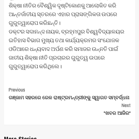
ଶିକ୍ଷା ନୀତିର ବୈଶ୍ୱିକ ଦୃଷ୍ଟିକୋଣକୁ ଆଲୋକିତ କରି
ଆନ୍ତର୍ଜାତୀୟ ସ୍ତରରେ ଏହାର ପ୍ରାସଙ୍ଗିକତା ଉପରେ
ଗୁରୁତ୍ୱାରୋପ କରିଛନ୍ତି।
ଡକ୍ଟର ସଦାନନ୍ଦ ନାୟକ, ବ୍ରହ୍ମପୁର ବିଶ୍ୱବିଦ୍ୟାଳୟର
ଇତିହାସ ବିଭାଗ ମୁଖ୍ୟ ତଥା କାର୍ଯ୍ୟକ୍ରମର ସଂଯୋଜକ
ଓଡିଆରେ ଧନ୍ୟବାଦ ଅର୍ପଣ କରି ସମାଜର ଉନ୍ନତି ପାଇଁ
ଜାତୀୟ ଶିକ୍ଷା ନୀତି ପ୍ରଚାରର ଗୁରୁତ୍ୱ ଉପରେ
ଗୁରୁତ୍ୱାରୋପ କରିଥିଲେ।
Post
Previous
ଗଞ୍ଜାମ ସହରରେ ରେଳ ରାଷ୍ଟ୍ରମନ୍ତ୍ରୀଙ୍କୁ ସ୍ୱାଗତ ସମ୍ବର୍ଦ୍ଧନା
Navigation
Next
*ଖବର ଆଜିର*
More Stories