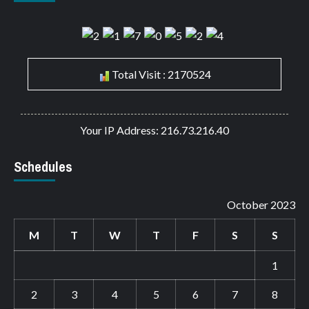
Total Visit : 2170524
Your IP Address: 216.73.216.40
Schedules
October 2023
M
T
W
T
F
S
S
1
2
3
4
5
6
7
8