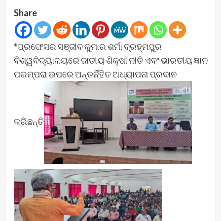
Share
*ପ୍ରଫେସର ସଞ୍ଜୀବ କୁମାର ଶର୍ମା ବ୍ରହ୍ମପୁର
ବିଶ୍ୱବିଦ୍ୟାଳୟରେ ଜାତୀୟ ଶିକ୍ଷା ନୀତି ଏବଂ ଭାରତୀୟ ଜ୍ଞାନ
ପରମ୍ପରା ଉପରେ ଅନ୍ତର୍ନିହିତ ଅଧ୍ୟାପନା ପ୍ରଦାନ
କରିଛନ୍ତି