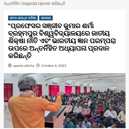
ଅନ୍ତର୍ନିହିତ ଅଧ୍ୟାପନା ପ୍ରଦାନ କରିଛନ୍ତି
ଖବର ଉପାନ୍ତ ଓଡିଶା
ସମାଚାର
*ପ୍ରଫେସର ସଞ୍ଜୀବ କୁମାର ଶର୍ମା
ବ୍ରହ୍ମପୁର ବିଶ୍ୱବିଦ୍ୟାଳୟରେ ଜାତୀୟ
ଶିକ୍ଷା ନୀତି ଏବଂ ଭାରତୀୟ ଜ୍ଞାନ ପରମ୍ପରା
ଉପରେ ଅନ୍ତର୍ନିହିତ ଅଧ୍ୟାପନା ପ୍ରଦାନ
କରିଛନ୍ତି
upanta odisha
October 6, 2023