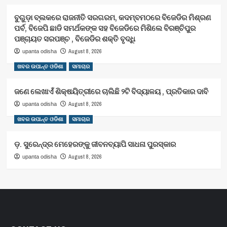
ବୁଗୁଡ଼ା ବ୍ଲକରେ ରାଜନୀତି ସରଗରମ, କଦମ୍ବମଠରେ ବିଜେଡିର ମିଶ୍ରଣ
ପର୍ବ, ବିଜେପି ଛାଡି ସମର୍ଥକଙ୍କ ସହ ବିଜେଡିରେ ମିଶିଲେ ବିରଞ୍ଚିପୁର
ପଞ୍ଚାୟତ ସରପଞ୍ଚ , ବିଜେଡିର ଶକ୍ତି ବୃଦ୍ଧି
August 8, 2026
upanta odisha
ଖବର ଉପାନ୍ତ ଓଡିଶା
ସମାଚାର
ଜଣେ ଲେଖାଏଁ ଶିକ୍ଷୟିତ୍ରୀରେ ଚାଲିଛି ୨ଟି ବିଦ୍ୟାଳୟ , ପ୍ରତିକାର ଦାବି
August 8, 2026
upanta odisha
ଖବର ଉପାନ୍ତ ଓଡିଶା
ସମାଚାର
ଡ଼. ସୁରେନ୍ଦ୍ର ମେହେରଙ୍କୁ ଜୀବନବ୍ୟାପି ସାଧନା ପୁରସ୍କାର
August 8, 2026
upanta odisha