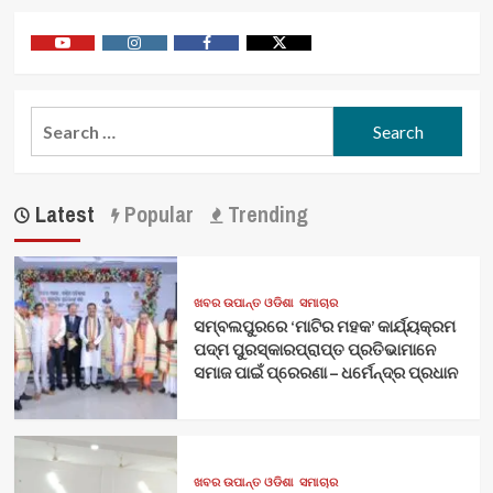
Youtube
Vimeo
Facebook
Twitter
Search
for:
Latest
Popular
Trending
ଖବର ଉପାନ୍ତ ଓଡିଶା
ସମାଚାର
ସମ୍ବଲପୁରରେ ‘ମାଟିର ମହକ’ କାର୍ଯ୍ୟକ୍ରମ
ପଦ୍ମ ପୁରସ୍କାରପ୍ରାପ୍ତ ପ୍ରତିଭାମାନେ
ସମାଜ ପାଇଁ ପ୍ରେରଣା – ଧର୍ମେନ୍ଦ୍ର ପ୍ରଧାନ
ଖବର ଉପାନ୍ତ ଓଡିଶା
ସମାଚାର