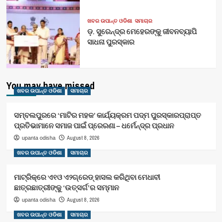
ଖବର ଉପାନ୍ତ ଓଡିଶା
ସମାଚାର
ଡ଼. ସୁରେନ୍ଦ୍ର ମେହେରଙ୍କୁ ଜୀବନବ୍ୟାପି
ସାଧନା ପୁରସ୍କାର
You may have missed
ଖବର ଉପାନ୍ତ ଓଡିଶା
ସମାଚାର
ସମ୍ବଲପୁରରେ ‘ମାଟିର ମହକ’ କାର୍ଯ୍ୟକ୍ରମ ପଦ୍ମ ପୁରସ୍କାରପ୍ରାପ୍ତ
ପ୍ରତିଭାମାନେ ସମାଜ ପାଇଁ ପ୍ରେରଣା – ଧର୍ମେନ୍ଦ୍ର ପ୍ରଧାନ
August 8, 2026
upanta odisha
ଖବର ଉପାନ୍ତ ଓଡିଶା
ସମାଚାର
ମାଟ୍ରିକ୍‌ରେ ଏ୧ଓ ଏ୨ଗ୍ରେଡ୍‌ ହାସଲ କରିଥିବା ମେଧାବୀ
ଛାତ୍ରଛାତ୍ରୀଙ୍କୁ ‘ଉତ୍ସର୍ଗ’ର ସମ୍ମାନ
August 8, 2026
upanta odisha
ଖବର ଉପାନ୍ତ ଓଡିଶା
ସମାଚାର