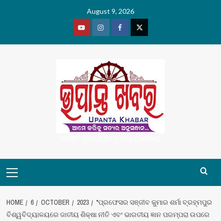
Skip
August 9, 2026
to
content
Youtube
Vimeo
Facebook
Twitter
UPANT ODISHA NO. 1 ODIA CHANNEL
Primary
Menu
HOME
6
OCTOBER
2023
*ପ୍ରଫେସର ସଞ୍ଜୀବ କୁମାର ଶର୍ମା ବ୍ରହ୍ମପୁର
ବିଶ୍ୱବିଦ୍ୟାଳୟରେ ଜାତୀୟ ଶିକ୍ଷା ନୀତି ଏବଂ ଭାରତୀୟ ଜ୍ଞାନ ପରମ୍ପରା ଉପରେ