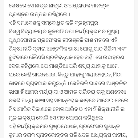
ଶେଷରେ ସେ ଛାତ୍ର ଛାତ୍ରୀ ଓ ଅଧ୍ୟାପକ ମାନଙ୍କ
ପ୍ରଶ୍ନର ଉତ୍ତର ରଖିଥିଲେ।
ଏହି ସମାବେଶକୁ ସମ୍ବୋଧିତ କରି ବ୍ରହ୍ମପୁର
ବିଶ୍ୱବିଦ୍ୟାଳୟର କୁଳପତି ତଥା କାର୍ଯ୍ୟକ୍ରମର ମୁଖ୍ୟ
ପୃଷ୍ଠପୋଷକ ପ୍ରଫେସର ଗୀତାଞ୍ଜଳି ଦାଶ ମତରେ ଏହି
ଶିକ୍ଷା ନୀତି ଦ୍ଵାରା ଆଞ୍ଚଳିକ ଭାଷା ଯୋଗୁ ପାଠ ଶିଖିବା ଏବଂ
ବୁଝିବାରେ କୌଣସି ପ୍ରତିବନ୍ଧକ ହେବ ନାହିଁ। ସେ ଉଦାହରଣ
ଦେଇ କହିଥିଲେ ଯେ ମାଣ୍ଡିଆ ପରି ଶସ୍ୟ ଯାହାକୁ ଆମେ
ଘରେ କେହି ଖାଇନଥାଉ, କିନ୍ତୁ ଯାହାକୁ ଏୟାରଲାଇନ୍ ମିଠା
ଭାବରେ ବ୍ୟବହାର କରୁଛନ୍ତି। ସେହିଭଳି ଭାବରେ ଆଞ୍ଚଳିକ
ଭାଷା ହିଁ ଆମର ମର୍ଯ୍ୟାଦା ଓ ଆମର ପରିଚୟ ତାକୁ ଅଣଦେଖା
ନକରି ଅନ୍ୟ ଭାଷା ସହ ସମାନ୍ତରାଳ ଭାବରେ ଆଗେଇ ନେଲେ
ହିଁ ସାମାଜିକ ବିକାଶରେ ହୋଇପାରିବ ଓ ଏହା ହିଁ ଶିକ୍ଷାନୀତି ର
ମୂଳ ଲକ୍ଷ୍ୟ ବୋଲି ସେ ମତ ପୋଷଣ କରିଥିଲେ।
ଏହି କାର୍ଯ୍ୟକ୍ରମର ପୃଷ୍ଠପୋଷକ, ପ୍ରଫେସର ସୁଶାନ୍ତ
କୁମାର ବରାଳ ସ୍ନାତକୋତ୍ତର ପରିଷଦର ଅଧ୍ୟକ୍ଷ ଜାତୀୟ