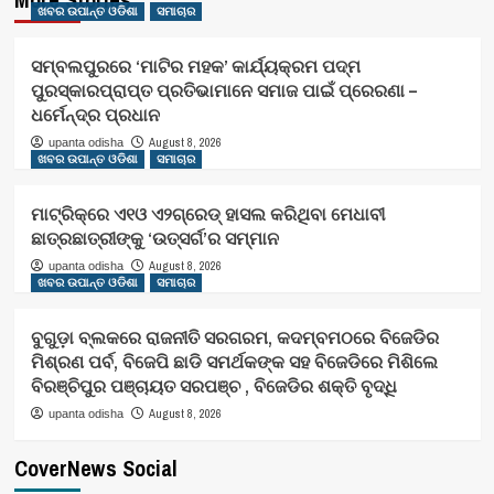
ଖବର ଉପାନ୍ତ ଓଡିଶା
ସମାଚାର
ସମ୍ବଲପୁରରେ ‘ମାଟିର ମହକ’ କାର୍ଯ୍ୟକ୍ରମ ପଦ୍ମ
ପୁରସ୍କାରପ୍ରାପ୍ତ ପ୍ରତିଭାମାନେ ସମାଜ ପାଇଁ ପ୍ରେରଣା –
ଧର୍ମେନ୍ଦ୍ର ପ୍ରଧାନ
August 8, 2026
upanta odisha
ଖବର ଉପାନ୍ତ ଓଡିଶା
ସମାଚାର
ମାଟ୍ରିକ୍‌ରେ ଏ୧ଓ ଏ୨ଗ୍ରେଡ୍‌ ହାସଲ କରିଥିବା ମେଧାବୀ
ଛାତ୍ରଛାତ୍ରୀଙ୍କୁ ‘ଉତ୍ସର୍ଗ’ର ସମ୍ମାନ
August 8, 2026
upanta odisha
ଖବର ଉପାନ୍ତ ଓଡିଶା
ସମାଚାର
ବୁଗୁଡ଼ା ବ୍ଲକରେ ରାଜନୀତି ସରଗରମ, କଦମ୍ବମଠରେ ବିଜେଡିର
ମିଶ୍ରଣ ପର୍ବ, ବିଜେପି ଛାଡି ସମର୍ଥକଙ୍କ ସହ ବିଜେଡିରେ ମିଶିଲେ
ବିରଞ୍ଚିପୁର ପଞ୍ଚାୟତ ସରପଞ୍ଚ , ବିଜେଡିର ଶକ୍ତି ବୃଦ୍ଧି
August 8, 2026
upanta odisha
CoverNews Social