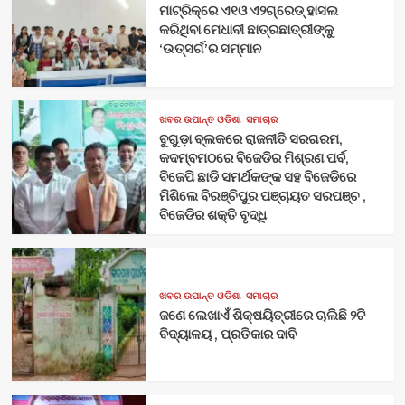
ମାଟ୍ରିକ୍‌ରେ ଏ୧ଓ ଏ୨ଗ୍ରେଡ୍‌ ହାସଲ
କରିଥିବା ମେଧାବୀ ଛାତ୍ରଛାତ୍ରୀଙ୍କୁ
‘ଉତ୍ସର୍ଗ’ର ସମ୍ମାନ
ଖବର ଉପାନ୍ତ ଓଡିଶା
ସମାଚାର
ବୁଗୁଡ଼ା ବ୍ଲକରେ ରାଜନୀତି ସରଗରମ,
କଦମ୍ବମଠରେ ବିଜେଡିର ମିଶ୍ରଣ ପର୍ବ,
ବିଜେପି ଛାଡି ସମର୍ଥକଙ୍କ ସହ ବିଜେଡିରେ
ମିଶିଲେ ବିରଞ୍ଚିପୁର ପଞ୍ଚାୟତ ସରପଞ୍ଚ ,
ବିଜେଡିର ଶକ୍ତି ବୃଦ୍ଧି
ଖବର ଉପାନ୍ତ ଓଡିଶା
ସମାଚାର
ଜଣେ ଲେଖାଏଁ ଶିକ୍ଷୟିତ୍ରୀରେ ଚାଲିଛି ୨ଟି
ବିଦ୍ୟାଳୟ , ପ୍ରତିକାର ଦାବି