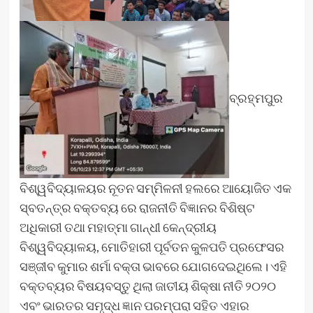
ବ୍ରହ୍ମପୁର
ବିଶ୍ୱବିଦ୍ୟାଳୟର ନୂତନ ସମ୍ମିଳନୀ ହଲରେ ଆୟୋଜିତ ଏକ
ସ୍ବତନ୍ତ୍ର ବକ୍ତବ୍ୟ ରେ ରାଜନୀତି ବିଜ୍ଞାନର ବିଶିଷ୍ଟ
ଅଧିକାରୀ ତଥା ମହାତ୍ମା ଗାନ୍ଧୀ କେନ୍ଦ୍ରୀୟ
ବିଶ୍ୱବିଦ୍ୟାଳୟ, ମୋତିହାରୀ ପୂର୍ବତନ କୁଳପତି ପ୍ରଫେସର
ସଞ୍ଜୀବ କୁମାର ଶର୍ମା ବକ୍ତା ଭାବରେ ଯୋଗଦେଇଥିଲେ। ଏହି
ବକ୍ତବ୍ୟର ବିଷୟବସ୍ତୁ ଥିଲା ଜାତୀୟ ଶିକ୍ଷା ନୀତି ୨୦୨୦
ଏବଂ ଭାରତର ସମୃଦ୍ଧ ଜ୍ଞାନ ପରମ୍ପରା ସହିତ ଏହାର