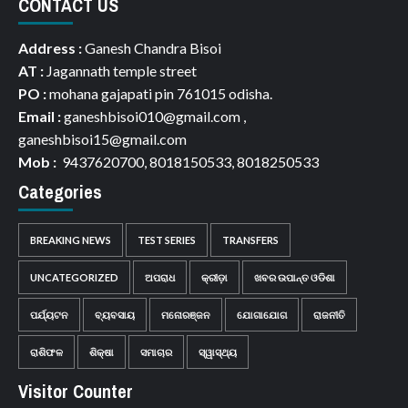
CONTACT US
Address :
Ganesh Chandra Bisoi
AT :
Jagannath temple street
PO :
mohana gajapati pin 761015 odisha.
Email :
ganeshbisoi010@gmail.com ,
ganeshbisoi15@gmail.com
Mob :
9437620700, 8018150533, 8018250533
Categories
BREAKING NEWS
TEST SERIES
TRANSFERS
UNCATEGORIZED
ଅପରାଧ
କ୍ରୀଡ଼ା
ଖବର ଉପାନ୍ତ ଓଡିଶା
ପର୍ଯ୍ୟଟନ
ବ୍ୟବସାୟ
ମନୋରଞ୍ଜନ
ଯୋଗାଯୋଗ
ରାଜନୀତି
ରାଶିଫଳ
ଶିକ୍ଷା
ସମାଚାର
ସ୍ୱାସ୍ଥ୍ୟ
Visitor Counter