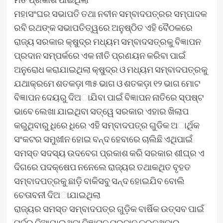
ମହାସଂଘର ସଭାପତି ତଥା ନବୀନ ସମ୍ବାଦପତ୍ରର ସମ୍ପାଦକ
ରବି ରଥଙ୍କ ସଭାପତିତ୍ୱରେ ଅନୁଷ୍ଠିତ ଏହି ବୈଠକରେ
ରାଜ୍ୟ ସରକାର କ୍ଷୁଦ୍ର ମଧ୍ୟମ ସମ୍ବାଦସତ୍ରକୁ ବିଜ୍ଞାପନ
ପ୍ରଦାନ ସମ୍ପର୍କରେ ଏକ ନୀତି ପ୍ରଣୟନ କରିବା ପାଇଁ
ଅନୁରୋଧ କରାଯାଇଥିଲା କ୍ଷୁଦ୍ର ଓ ମଧ୍ୟମ ସମ୍ବାଦପତ୍ରକୁ
ଯଥାକ୍ରମେ ଶତକଡ଼ା ୩୫ ଭାଗ ଓ ଶତକଡ଼ା ୧୨ ଭାଗ ମୋଟ
ବିଜ୍ଞାପନ ଦେୟରୁ ଦିଅାଯିବା ପାଇଁ ବିଜ୍ଞାପନ ନାତିରେ ସ୍ପଷ୍ଟ
ଭାବେ ଲେଖା ଯାଇଥିବା ସତ୍ୱେ ସରକାର ଏହାର ଖିଲାପ
କରୁଥିବାରୁ ଧିରେ ଧିରେ ଏହି ସମ୍ବାଦପତ୍ର ଗୁଡିକ ଅାର୍ଥିକ
ସଂକଟର ସମୁଖୀନ ହୋଇ ବନ୍ଦ ହେବାରେ ଚାଲିଛି ଏଥିପାଇଁ
ସମସ୍ତ ସଦସ୍ୟ ଉଦବେଗ ପ୍ରକାଶ କରି ସରକାର ଶୀଘ୍ର ଏ
ଦିଗରେ ପଦକ୍ଷେପ ନନେଲେ ରାଜ୍ୟର ତଥାକଥିତ ବୃହତ
ସମ୍ବାଦପତ୍ରକୁ ଛାଡ଼ି ବାକିସବୁ ସନ୍ଦ ହୋଇଯିବ ବୋଲି
ଚେତାବନୀ ଦିଅାଯାଇଥିଲା
ରାଜ୍ୟର ସମସ୍ତ ସମ୍ବାଦପତ୍ର ଗୁଡ଼ିକ ବାର୍ଷିକ ଉତ୍ସବ ପାଇଁ
ପୂର୍ବରୁ ଦିଆଯାଇଥିବା ବିଜ୍ଞାପନ ପ୍ରଦାନ କରୁନଥିବାରୁ