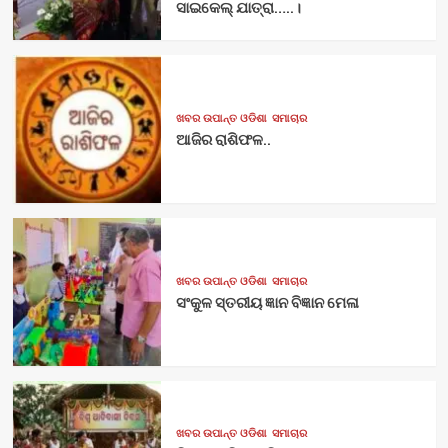
ସାଇକେଲ୍ ଯାତ୍ରା…..।
ଖବର ଉପାନ୍ତ ଓଡିଶା
ସମାଚାର
ଆଜିର ରାଶିଫଳ..
ଖବର ଉପାନ୍ତ ଓଡିଶା
ସମାଚାର
ସଂକୁଳ ସ୍ତରୀୟ ଜ୍ଞାନ ବିଜ୍ଞାନ ମେଳା
ଖବର ଉପାନ୍ତ ଓଡିଶା
ସମାଚାର