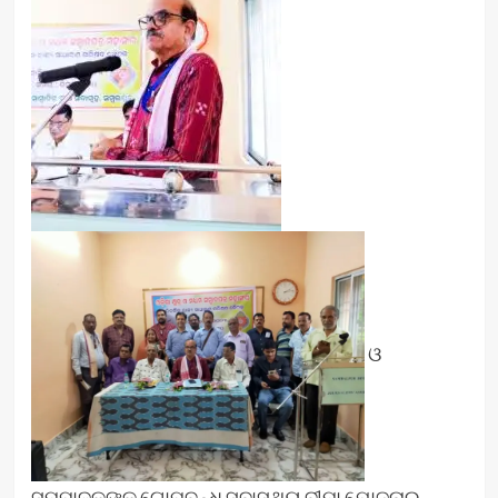
ଓ
ସମ୍ପାଦକଙ୍କୁ ଗୋପବନ୍ଧୁ ସ୍ବାସ୍ଥ୍ୟ ବୀମା ଯୋଜନାର