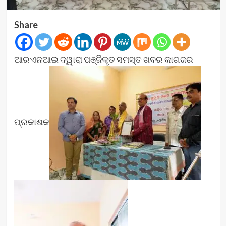
Share
ଆରଏନଆଇ ଦ୍ୱାରା ପଞ୍ଜିକୃତ ସମସ୍ତ ଖବର କାଗଜର
ପ୍ରକାଶକ