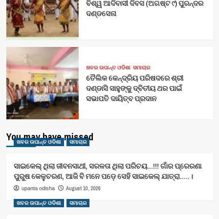
ବିଶ୍ୱ ଆଦିବାସୀ ଦିବସ (ଅଗଷ୍ଟ ୯) ପୁରନ୍ଦର
ଦଣ୍ଡସେନା
ଖବର ଉପାନ୍ତ ଓଡିଶା
ସମାଚାର
ତୈଲିକ କେନ୍ଦ୍ରିୟ ପରିଷଦରେ ଶ୍ରୀ
ଦଣ୍ଡାସି ସାହୁଙ୍କୁ ଦ୍ବିତୀୟ ଥର ପାଇଁ
ସଭାପତି ଦାୟିତ୍ବ ପ୍ରଦାନ
You may have missed
ଖବର ଉପାନ୍ତ ଓଡିଶା
ସମାଚାର
ସାଇକେଲ୍ ଥିଲା ଜୀବନସାଥୀ, ସରଳତା ଥିଲା ପରିଚୟ…!!! ଗାଁର ପ୍ରେରଣା
ପୁରୁଷ କେଳୁଚରଣ, ଆଜି ବି ମନେ ପଡ଼େ ସେହି ସାଇକେଲ୍ ଯାତ୍ରା…..।
August 10, 2026
upanta odisha
ଖବର ଉପାନ୍ତ ଓଡିଶା
ସମାଚାର