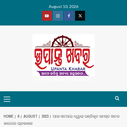
Skip
August 10, 2026
to
content
Youtube
Vimeo
Facebook
Twitter
UPANT ODISHA NO. 1 ODIA CHANNEL
Primary
Menu
HOME
6
AUGUST
2023
ଆରଏନଆଇ ଦ୍ୱାରା ପଞ୍ଜିକୃତ ସମସ୍ତ ଖବର
କାଗଜର ପ୍ରକାଶକ