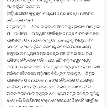
ଅନ୍ତର୍ଭୁକ୍ତ କରାଯାଉ
(ଓଡ଼ିଶା ରାଜ୍ୟ କ୍ଷୁଦ୍ର ମାଧ୍ୟମ ସମ୍ବାଦପତ୍ର ମହାସଂଘ
ବୈଠକରେ ଦାବୀ)
ସମ୍ବଲପୁର—-ଓଡ଼ିଶାର ବିଭିନ୍ନ ଅଂଚଳରୁ ପ୍ରକାଶ ପାଉଥିବା
ଅାଇଏନଅାଇ ଦ୍ୱାରା ପଞ୍ଜିକୃତ ସମସ୍ତ ଖବର କାଗଜର
ପ୍ରକାଶକ ଓ ସମ୍ପାଦକଙ୍କୁ ଗୋପବନ୍ଧୁ ସ୍ବାସ୍ଥ୍ୟ ବୀମା
ଯୋଜନାର ଅନ୍ତର୍ଭୁକ୍ତ କରିବାକୁ ରବିବାର ଓଡ଼ିଶା ରାଜ୍ୟ
କ୍ଷୁଦ୍ର ଓ ମଧ୍ୟମ ସମ୍ବାଦପତ୍ର ମହାସଂଘର ସାଧାରଣ
ପରିଷଦ ବୈଠକରେ ଦାବି କରାଯାଇଛି ସମ୍ବଲପୁର ସ୍ଥିତ
ଜିଲ୍ଲା ସାମ୍ବାଦିକ ସଂଘ ସଭା ଗୃହରେ ଅନୁଷ୍ଠିତ ଏହି ସାଧାରଣ
ପରିଷଦ ବୈଠକରେ ଓଡ଼ିଶାର ବିଭିନ୍ନ ଅଂଚଳରୁ ଅାସିଥିବା
ପ୍ରକାଶକ ଓ ସମ୍ପାଦକ ମାନଙ୍କ ବୈଠକରେ ଉପରୋକ୍ତ
ଦାବୀ କରାଯିବା ସହିତ ରାଜ୍ୟ ସରକାରଙ୍କ ବିଜ୍ଞାପନ ନୀତି
ପାଳନ କରାନଯାଇ କ୍ଷୁଦ୍ର ଓ ମାଧ୍ୟମ ସମ୍ବାଦପତ୍ର ଗୁଡିକୁ
ବନ୍ଦ କରି ଦିଆଯିବାର ଚକ୍ରାନ୍ତ କରାଯାଉଛି ବୋଲି ସାମୁହିକ
ମତ ପ୍ରକାଶ ପାଇଥିଲା