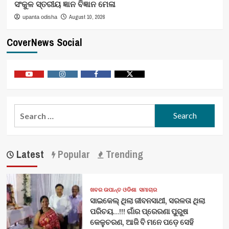
ସଂକୁଳ ସ୍ତରୀୟ ଜ୍ଞାନ ବିଜ୍ଞାନ ମେଳା
August 10, 2026
upanta odisha
CoverNews Social
Youtube
Vimeo
Facebook
Twitter
Search
for:
Latest
Popular
Trending
ଖବର ଉପାନ୍ତ ଓଡିଶା
ସମାଚାର
ସାଇକେଲ୍ ଥିଲା ଜୀବନସାଥୀ, ସରଳତା ଥିଲା
ପରିଚୟ…!!! ଗାଁର ପ୍ରେରଣା ପୁରୁଷ
କେଳୁଚରଣ, ଆଜି ବି ମନେ ପଡ଼େ ସେହି