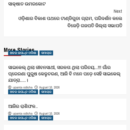
ସାକ୍ଷାତ ଉମରକୋଟ
Next
ଓଡ଼ିଶାର ବିକାଶ ପଥରେ ଟାଣ୍ଡିଗୁଡା ଗ୍ରାମ, ପରିଦର୍ଶନ କଲେ
ବିଜେଡ଼ି ଗଜପତି ଜିଲ୍ଲା ସଭାପତି
More Stories
ଖବର ଉପାନ୍ତ ଓଡିଶା
ସମାଚାର
ସାଇକେଲ୍ ଥିଲା ଜୀବନସାଥୀ, ସରଳତା ଥିଲା ପରିଚୟ…!!! ଗାଁର
ପ୍ରେରଣା ପୁରୁଷ କେଳୁଚରଣ, ଆଜି ବି ମନେ ପଡ଼େ ସେହି ସାଇକେଲ୍
ଯାତ୍ରା…..।
August 10, 2026
upanta odisha
ଖବର ଉପାନ୍ତ ଓଡିଶା
ସମାଚାର
ଆଜିର ରାଶିଫଳ..
August 10, 2026
upanta odisha
ଖବର ଉପାନ୍ତ ଓଡିଶା
ସମାଚାର