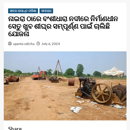
ଖବର ଉପାନ୍ତ ଓଡିଶା
ସମାଚାର
ନାଇରା ଠାରେ ବଂଶୀଧାରା ନଦୀରେ ନିର୍ମାଣଧୀନ
ସେତୁ ଖୁବ ଶୀଘ୍ର ସମ୍ପୂର୍ଣ୍ଣ ପାଇଁ ଚାଲିଛି
ଯୋଜନା
upanta odisha
July 6, 2024
Share