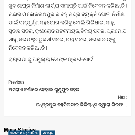
ଖୁବ ଶୀଘ୍ର ନିର୍ମାଣ କାର୍ଯ୍ୟ ସମାପ୍ତି ପାଇଁ ନିବେଦନ କରିଛନ୍ତି l
ନାଇରା ଓ ଲୋକନାଥପୁର ର ବହୁ ଭଦ୍ର ବ୍ୟକ୍ତି ପୋଲ ନିର୍ମାଣ
ପାଇଁ ସମ୍ପୂର୍ଣ୍ଣ ସହଯୋଗ କରିବୁ ବୋଲି ଗିରିଧାରୀ ସାହୁ,
ସୁବାସ ସବର, କ୍ଷୀରୋଦ ପଟ୍ଟନାୟକ,ବିଜୟ ସବର, ପ୍ରମୋଦ
ସାହୁ, ସରପଞ୍ଚ ତୁଳସୀ ସବର, ପୟ ସବର, ସରକାର ଙ୍କୁ
ନିବେଦନ କରିଛନ୍ତି l
ରାୟଗଡା ରୁ ଅମୁଲ୍ୟ ନିଶଙ୍କ ଙ୍କ ରିପୋର୍ଟ
Post
Previous
ଅସରାଏ ବର୍ଷାରେ ବେହାଲ ଗୁଣୁପୁର ସହର
Navigation
Next
ଚନ୍ଦ୍ରପୁର ତହସିଲଦାର ଭିଜିଲାନ୍ସ ଦ୍ୱାରା ଗିରଫ ..
More Stories
ଖବର ଉପାନ୍ତ ଓଡିଶା
ସମାଚାର