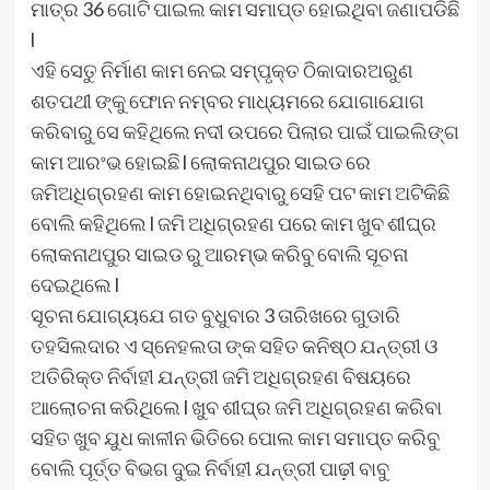
ମାତ୍ର 36 ଗୋଟି ପାଇଲ କାମ ସମାପ୍ତ ହୋଇଥିବା ଜଣାପଡିଛି
l
ଏହି ସେତୁ ନିର୍ମାଣ କାମ ନେଇ ସମ୍ପୃକ୍ତ ଠିକାଦାରଅରୁଣ
ଶତପଥୀ ଙ୍କୁ ଫୋନ ନମ୍ବର ମାଧ୍ୟମରେ ଯୋଗାଯୋଗ
କରିବାରୁ ସେ କହିଥିଲେ ନଦୀ ଉପରେ ପିଲାର ପାଇଁ ପାଇଲିଙ୍ଗ
କାମ ଆରଂଭ ହୋଇଛି l ଲୋକନାଥପୁର ସାଇଡ ରେ
ଜମିଅଧିଗ୍ରହଣ କାମ ହୋଇନଥିବାରୁ ସେହି ପଟ କାମ ଅଟିକିଛି
ବୋଲି କହିଥିଲେ l ଜମି ଅଧିଗ୍ରହଣ ପରେ କାମ ଖୁବ ଶୀଘ୍ର
ଲୋକନାଥପୁର ସାଇଡ ରୁ ଆରମ୍ଭ କରିବୁ ବୋଲି ସୂଚନା
ଦେଇଥିଲେ l
ସୂଚନା ଯୋଗ୍ୟଯେ ଗତ ବୁଧୁବାର 3 ତାରିଖରେ ଗୁଡାରି
ତହସିଲଦାର ଏ ସ୍ନେହଲତା ଙ୍କ ସହିତ କନିଷ୍ଠ ଯନ୍ତ୍ରୀ ଓ
ଅତିରିକ୍ତ ନିର୍ବାହୀ ଯନ୍ତ୍ରୀ ଜମି ଅଧିଗ୍ରହଣ ବିଷୟରେ
ଆଲୋଚନା କରିଥିଲେ l ଖୁବ ଶୀଘ୍ର ଜମି ଅଧିଗ୍ରହଣ କରିବା
ସହିତ ଖୁବ ଯୁଧ କାଳୀନ ଭିତିରେ ପୋଲ କାମ ସମାପ୍ତ କରିବୁ
ବୋଲି ପୂର୍ତ୍ତ ବିଭଗ ଦୁଇ ନିର୍ବାହୀ ଯନ୍ତ୍ରୀ ପାଢ଼ୀ ବାବୁ