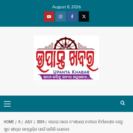
Skip
August 8, 2026
to
content
Youtube
Vimeo
Facebook
Twitter
UPANT ODISHA NO. 1 ODIA CHANNEL
Primary
Menu
HOME
6
JULY
2024
ନାଇରା ଠାରେ ବଂଶୀଧାରା ନଦୀରେ ନିର୍ମାଣଧୀନ ସେତୁ
ଖୁବ ଶୀଘ୍ର ସମ୍ପୂର୍ଣ୍ଣ ପାଇଁ ଚାଲିଛି ଯୋଜନା