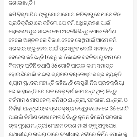
ଜଣାଇଛନ୍ତି l
ଜମି ବିସ୍ଥାପିତ ଙ୍କୁ ଯୋଗାଯୋଗ କରିବାରୁ ସେମାନେ ନିଜ
ପ୍ରତିକ୍ରିୟାରେ କହିଲେ ଯେ ଜମି ଅଧିଗ୍ରହଣ ପାଇଁ
ଲୋକନାଥପୁର ସାଇଡ କାମ ଅଟକିଛିକିନ୍ତୁ ପୋଲ ନିର୍ମାଣ
ହେଲେ ଅଞ୍ଚଳ ରେ ବିକାଶ ହେବେ ସେଥିପାଇଁ ଆମେ ଜମି
ସରକାର ଙ୍କୁ ଦେବା ପାଇଁ ପ୍ରସ୍ତୁତ ବୋଲି ସଦାନନ୍ଦ
ବେହେରା କହିଛନ୍ତି l ସେତୁ ର ଡିଜାଇନ ବଦଳିବା ରୁ କାମ ରେ
ବିଳମ୍ବ ଘଟିଛି ତଥାପି 36 ଗୋଟି ପାଇଲ କାମ ସମାପ୍ତ
ହୋଇଛିବୋଲି ନାଇରା ଗ୍ରାମର ବୟଜେଷ୍ଟ ଭଦ୍ର ବ୍ୟକ୍ତି
ଶ୍ୟାମ ସୁନ୍ଦର ମହାନ୍ତି କହିଛନ୍ତି ସେପୁଣି ନିଜ ପ୍ରତକ୍ରିୟା
ରେ କାହାଛନ୍ତି ଯେ ଗତ ଦେଢ଼ ବର୍ଷ କାମ ବନ୍ଦ ଥିଲା କିନ୍ତୁ
ବର୍ତମାନ 6 ମାସ ହେଲା କନିଷ୍ଠ ଯନ୍ତ୍ରୀ, ସହକାରୀ ଯନ୍ତ୍ରୀ ଓ
ନିର୍ବାହୀ ଯନ୍ତ୍ରୀଙ୍କ ପ୍ରତକ୍ଷ୍ୟ ତତ୍ୱାବଧାନ ରେ 36 ଗୋଟି
ପାଇଲି ନିର୍ମାଣ ଶେଷ ହୋଇଛି କିନ୍ତୁ ନୂତନ ବିଜେପି ସରକାର
ଙ୍କ ମୁଖ୍ୟମନ୍ତ୍ରୀ ମୋହନ ଚରଣ ମାଝୀ ଙ୍କୁ ଅନୁରୋଧ
ଯଥାଶୀଘ୍ର ନାଇରା ଠାରେ ବଂଶୀଧାରା ନଦୀରେ ନିର୍ମିତ ପୋଲ କୁ