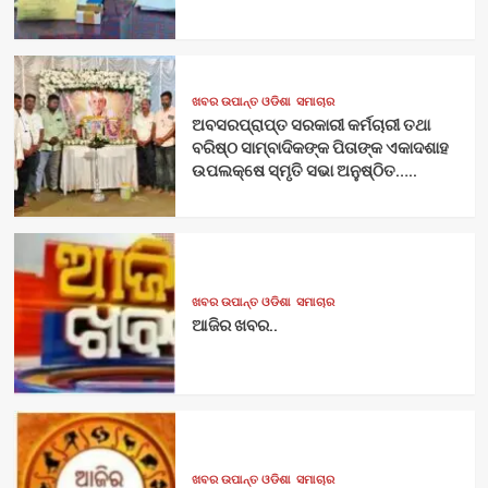
ଖବର ଉପାନ୍ତ ଓଡିଶା
ସମାଚାର
ଅବସରପ୍ରାପ୍ତ ସରକାରୀ କର୍ମଚାରୀ ତଥା
ବରିଷ୍ଠ ସାମ୍ବାଦିକଙ୍କ ପିତାଙ୍କ ଏକାଦଶାହ
ଉପଲକ୍ଷେ ସ୍ମୃତି ସଭା ଅନୁଷ୍ଠିତ…..
ଖବର ଉପାନ୍ତ ଓଡିଶା
ସମାଚାର
ଆଜିର ଖବର..
ଖବର ଉପାନ୍ତ ଓଡିଶା
ସମାଚାର