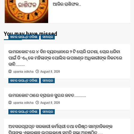
ଆଜିର ରାଶିଫଳ..
You may have missed
ଖବର ଉପାନ୍ତ ଓଡିଶା
ସମାଚାର
ଉମରକୋଟ ରେ ୪ ଦିନ ବ୍ୟବଧାନରେ ୨ ଟି ଚୋରି ଘଟଣା, ଚୋର ଧରିବା
ପାଇଁ ଡି ଏନ୍ କେ ମହିଳାଙ୍କ ପୋଲିସ ଉପଖଣ୍ଡ ଅଧିକାରୀଙ୍କ ନିକଟରେ
ଦାବି……..
August 8, 2026
upanta odisha
ଖବର ଉପାନ୍ତ ଓଡିଶା
ସମାଚାର
ଉମରକୋଟ ଠାରେ ବ୍ରାଉନ ସୁଗର ଜବତ……….
August 8, 2026
upanta odisha
ଖବର ଉପାନ୍ତ ଓଡିଶା
ସମାଚାର
ଅବସରପ୍ରାପ୍ତ ସରକାରୀ କର୍ମଚାରୀ ତଥା ବରିଷ୍ଠ ସାମ୍ବାଦିକଙ୍କ
ପିତାଙ୍କ ଏକାଦଶାହ ଉପଲକ୍ଷେ ସ୍ମୃତି ସଭା ଅନୁଷ୍ଠିତ…..