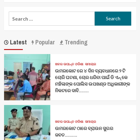
Search
for:
Latest
Popular
Trending
ଖବର ଉପାନ୍ତ ଓଡିଶା
ସମାଚାର
ଉମରକୋଟ ରେ ୪ ଦିନ ବ୍ୟବଧାନରେ ୨ ଟି
ଚୋରି ଘଟଣା, ଚୋର ଧରିବା ପାଇଁ ଡି ଏନ୍ କେ
ମହିଳାଙ୍କ ପୋଲିସ ଉପଖଣ୍ଡ ଅଧିକାରୀଙ୍କ
ନିକଟରେ ଦାବି……..
ଖବର ଉପାନ୍ତ ଓଡିଶା
ସମାଚାର
ଉମରକୋଟ ଠାରେ ବ୍ରାଉନ ସୁଗର
ଜବତ……….