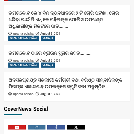
ଉମରକୋଟ ରେ ୪ ଦିନ ବ୍ୟବଧାନରେ ୨ ଟି ଚୋରି ଘଟଣା, ଚୋର
ଧରିବା ପାଇଁ ଡି ଏନ୍ କେ ମହିଳାଙ୍କ ପୋଲିସ ଉପଖଣ୍ଡ
ଅଧିକାରୀଙ୍କ ନିକଟରେ ଦାବି……..
August 8, 2026
upanta odisha
ଖବର ଉପାନ୍ତ ଓଡିଶା
ସମାଚାର
ଉମରକୋଟ ଠାରେ ବ୍ରାଉନ ସୁଗର ଜବତ……….
August 8, 2026
upanta odisha
ଖବର ଉପାନ୍ତ ଓଡିଶା
ସମାଚାର
ଅବସରପ୍ରାପ୍ତ ସରକାରୀ କର୍ମଚାରୀ ତଥା ବରିଷ୍ଠ ସାମ୍ବାଦିକଙ୍କ
ପିତାଙ୍କ ଏକାଦଶାହ ଉପଲକ୍ଷେ ସ୍ମୃତି ସଭା ଅନୁଷ୍ଠିତ…..
August 8, 2026
upanta odisha
CoverNews Social
Youtube
Vimeo
Facebook
Twitter