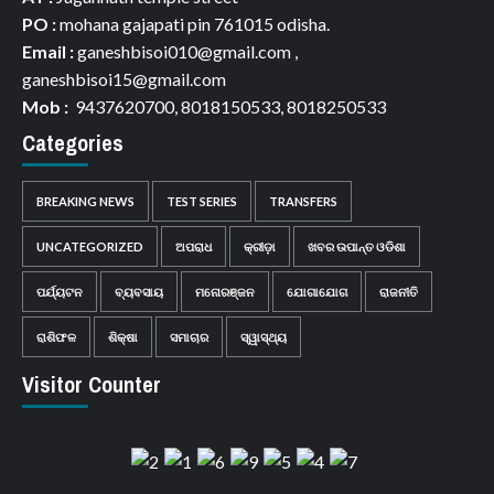
PO :
mohana gajapati pin 761015 odisha.
Email :
ganeshbisoi010@gmail.com ,
ganeshbisoi15@gmail.com
Mob :
9437620700, 8018150533, 8018250533
Categories
BREAKING NEWS
TEST SERIES
TRANSFERS
UNCATEGORIZED
ଅପରାଧ
କ୍ରୀଡ଼ା
ଖବର ଉପାନ୍ତ ଓଡିଶା
ପର୍ଯ୍ୟଟନ
ବ୍ୟବସାୟ
ମନୋରଞ୍ଜନ
ଯୋଗାଯୋଗ
ରାଜନୀତି
ରାଶିଫଳ
ଶିକ୍ଷା
ସମାଚାର
ସ୍ୱାସ୍ଥ୍ୟ
Visitor Counter