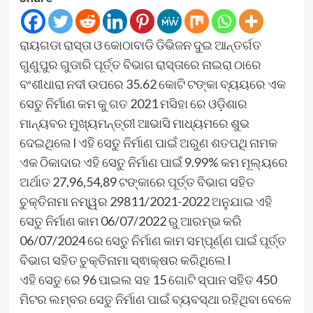
ରାୟଗଡା ରାସ୍ତା ଓ କୋଠାବାଡି ଡିଭିଜନ ଦୁଇ ଆନ୍ତର୍ଗତ
ଗୁଣୁପୁର ଗୁଡାରି ପୂର୍ତ୍ତ ବିଭାଗ ରାସ୍ତାରେ ନାଇରା ଠାରେ
ବଂଶୀଧାରା ନଦୀ ଉପରେ 35.62 କୋଟି ଟଙ୍କା ବ୍ୟୟରେ ଏକ
ସେତୁ ନିର୍ମାଣ କମ କୁ ଗତ 2021 ମସିହା ରେ ଓଡ଼ିଶାର
ମାନ୍ୟବର ମୁଖ୍ୟମନ୍ତ୍ରୀ ଆଭାସି ମାଧ୍ୟମରେ ଶୁଭ
ଦେଇଥିଲେ l ଏହି ସେତୁ ନିର୍ମାଣ ପାଇଁ ଅରୁଣ ଶତପଥି ନାମକ
ଏକ ଠିକାଦାର ଏହି ସେତୁ ନିର୍ମାଣ ପାଇଁ 9.99% କମ ମୂଲ୍ୟରେ
ଅର୍ଥାତ 27,96,54,89 ଟଙ୍କାରେ ପୂର୍ତ୍ତ ବିଭାଗ ସହିତ
ଚୁକ୍ତିନାମା ନମ୍ୱର 29811/2021-2022 ଅନୁଯାଇ ଏହି
ସେତୁ ନିର୍ମାଣ କାମ 06/07/2022 ରୁ ଆରମ୍ଭ କରି
06/07/2024 ରେ ସେତୁ ନିର୍ମାଣ କାମ ସମ୍ପୂର୍ଣ୍ଣ ପାଇଁ ପୂର୍ତ୍ତ
ବିଭାଗ ସହିତ ଚୁକ୍ତିନାମା ସ୍ଵାକ୍ଷର କରିଥିଲେ l
ଏହି ସେତୁ ରେ 96 ପାଇଲ ସହ 15 ଗୋଟି ସ୍ପାନ ସହିତ 450
ମିଟର ଲମ୍ବର ସେତୁ ନିର୍ମାଣ ପାଇଁ ବ୍ୟବସ୍ଥା ରହିଥିବା ବେଳେ