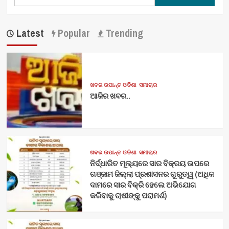
for:
Latest
Popular
Trending
ଖବର ଉପାନ୍ତ ଓଡିଶା
ସମାଚାର
ଆଜିର ଖବର..
ଖବର ଉପାନ୍ତ ଓଡିଶା
ସମାଚାର
ନିର୍ଦ୍ଧାରିତ ମୂଲ୍ୟରେ ସାର ବିକ୍ରୟ ଉପରେ
ଗଞ୍ଜାମ ଜିଲ୍ଲା ପ୍ରଶାସନର ଗୁରୁତ୍ୱ (ଅଧିକ
ଦାମରେ ସାର ବିକ୍ରି ହେଲେ ଅଭିଯୋଗ
କରିବାକୁ ଚାଷୀଙ୍କୁ ପରାମର୍ଶ)