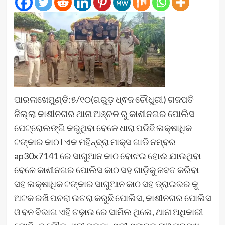
ପାରଳାଖେମୁଣ୍ଡି:୫/୧୦(ଗରୁଡ଼ ଧ୍ଵଜ ଚୌଧୁରୀ) ଗଜପତି
ଜିଲ୍ଲା କାଶୀନଗର ଥାନା ଅଞ୍ଚଳ ରୁ କାଶୀନଗର ପୋଲିସ
ପେଟ୍ରୋଲଙ୍ଗି କରୁଥିବା ବେଳେ ଧାରା ପଡିଛି ଲକ୍ଷାଧିକ
ଟଙ୍କାର କାଠ l ଏକ ମହିନ୍ଦ୍ରା ମାକ୍ସ ଗାଡି ନମ୍ବର
ap30x7141 ରେ ସାଗୁଆନ କାଠ ବୋଝଇ ହୋଈ ଯାଉଥିବା
ବେଳେ କାଶୀନଗର ପୋଲିସ କାଠ ସହ ଗାଡ଼ିକୁ ଜବତ କରିବା
ସହ ଲକ୍ଷାଧିକ ଟଙ୍କାର ସାଗୁଆନ କାଠ ସହ ଡ୍ରାଇଭର କୁ
ଅଟକ ରଖି ପଚରା ଉଚରା କରୁଛି ପୋଲିସ, କାଶୀନଗର ପୋଲିସ
ଓ ବନ ବିଭାଗ ଏହି ଚଢ଼ାଉ ରେ ସାମିଲ ଥିଲେ, ଥାନା ଅଧିକାରୀ