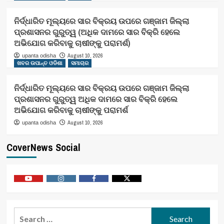
ନିର୍ଦ୍ଧାରିତ ମୂଲ୍ୟରେ ସାର ବିକ୍ରୟ ଉପରେ ଗଞ୍ଜାମ ଜିଲ୍ଲା
ପ୍ରଶାସନର ଗୁରୁତ୍ୱ (ଅଧିକ ଦାମରେ ସାର ବିକ୍ରି ହେଲେ
ଅଭିଯୋଗ କରିବାକୁ ଚାଷୀଙ୍କୁ ପରାମର୍ଶ)
August 10, 2026
upanta odisha
ଖବର ଉପାନ୍ତ ଓଡିଶା
ସମାଚାର
ନିର୍ଦ୍ଧାରିତ ମୂଲ୍ୟରେ ସାର ବିକ୍ରୟ ଉପରେ ଗଞ୍ଜାମ ଜିଲ୍ଲା
ପ୍ରଶାସନର ଗୁରୁତ୍ୱ ଅଧିକ ଦାମରେ ସାର ବିକ୍ରି ହେଲେ
ଅଭିଯୋଗ କରିବାକୁ ଚାଷୀଙ୍କୁ ପରାମର୍ଶ
August 10, 2026
upanta odisha
CoverNews Social
Youtube
Vimeo
Facebook
Twitter
Search