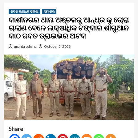
ଖବର ଉପାନ୍ତ ଓଡିଶା
ସମାଚାର
କାଶୀନଗର ଥାନା ଅଞ୍ଚଳରୁ ଆନ୍ଧ୍ର କୁ ଚୋରା
ଚାଲାଣ ବେଳେ ଲକ୍ଷାଧିକ ଟଙ୍କାର ଶାଗୁଆନ
କାଠ ଜବତ ଡ୍ରାଇଭର ଅଟକ
upanta odisha
October 5, 2023
Share