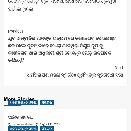
ଗୋବିନ୍ଦ ଗୌଡ଼, ଶ୍ରୀ ସରକା, ଶ୍ରୀ ଶଙ୍କର ରାଓ ପ୍ରମୁଖ
ସାମିଲ ଥିଲେ.
Post
Previous
ଯୁବ ସାମ୍ବାଦିକ ମାନଙ୍କ ଉଦ୍ୟମ ରେ କାଶୀନଗର ଫୋରେଷ୍ଟ
Navigation
ଛକ ଠାରେ ନୂତନ ଭାବେ ଖୋଲା ଯାଇଥିବା ନିୟୁଜ ରୁମ କୁ
କାଶୀନଗର ଥାନା ଅଧିକାରୀ ଶ୍ରୀ ଗୋବିନ୍ଦ ଗୌଡ଼ ଉଦଘାଟନ
କରିଛନ୍ତି
Next
ଧର୍ମପରାୟଣ ମହିଳା ସ୍ବର୍ଗତଃ ପୂର୍ଣିମାଙ୍କ ସୃତିଚାରଣ ସଭା
More Stories
ଖବର ଉପାନ୍ତ ଓଡିଶା
ସମାଚାର
ଆଜିର ଖବର..
August 10, 2026
upanta odisha
ଖବର ଉପାନ୍ତ ଓଡିଶା
ସମାଚାର