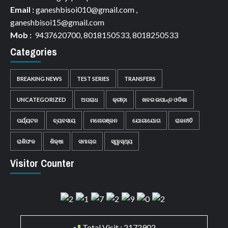
Email :
ganeshbisoi010@gmail.com ,
ganeshbisoi15@gmail.com
Mob :
9437620700, 8018150533, 8018250533
Categories
BREAKING NEWS
TEST SERIES
TRANSFERS
UNCATEGORIZED
ଅପରାଧ
କ୍ରୀଡ଼ା
ଖବର ଉପାନ୍ତ ଓଡିଶା
ପର୍ଯ୍ୟଟନ
ବ୍ୟବସାୟ
ମନୋରଞ୍ଜନ
ଯୋଗାଯୋଗ
ରାଜନୀତି
ରାଶିଫଳ
ଶିକ୍ଷା
ସମାଚାର
ସ୍ୱାସ୍ଥ୍ୟ
Visitor Counter
Total Visit : 2172902