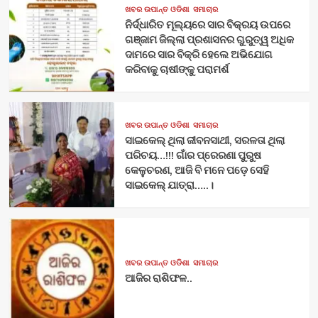
ଖବର ଉପାନ୍ତ ଓଡିଶା
ସମାଚାର
ନିର୍ଦ୍ଧାରିତ ମୂଲ୍ୟରେ ସାର ବିକ୍ରୟ ଉପରେ
ଗଞ୍ଜାମ ଜିଲ୍ଲା ପ୍ରଶାସନର ଗୁରୁତ୍ୱ ଅଧିକ
ଦାମରେ ସାର ବିକ୍ରି ହେଲେ ଅଭିଯୋଗ
କରିବାକୁ ଚାଷୀଙ୍କୁ ପରାମର୍ଶ
ଖବର ଉପାନ୍ତ ଓଡିଶା
ସମାଚାର
ସାଇକେଲ୍ ଥିଲା ଜୀବନସାଥୀ, ସରଳତା ଥିଲା
ପରିଚୟ…!!! ଗାଁର ପ୍ରେରଣା ପୁରୁଷ
କେଳୁଚରଣ, ଆଜି ବି ମନେ ପଡ଼େ ସେହି
ସାଇକେଲ୍ ଯାତ୍ରା…..।
ଖବର ଉପାନ୍ତ ଓଡିଶା
ସମାଚାର
ଆଜିର ରାଶିଫଳ..