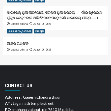
ଖବର ଉପାନ୍ତ ଓଡିଶା
ସମାଚାର
ସାଇକେଲ୍ ଥିଲା ଜୀବନସାଥୀ, ସରଳତା ଥିଲା ପରିଚୟ…!!! ଗାଁର ପ୍ରେରଣା
ପୁରୁଷ କେଳୁଚରଣ, ଆଜି ବି ମନେ ପଡ଼େ ସେହି ସାଇକେଲ୍ ଯାତ୍ରା…..।
August 10, 2026
upanta odisha
ଖବର ଉପାନ୍ତ ଓଡିଶା
ସମାଚାର
ଆଜିର ରାଶିଫଳ..
August 10, 2026
upanta odisha
CONTACT US
Address :
Ganesh Chandra Bisoi
AT :
Jagannath temple street
PO :
mohana gajapati pin 761015 odisha.