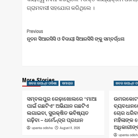
ଗ୍ରାମବାସୀ ସହଯୋଗ କରିଥିଲେ ।
Post
Previous
ନୂତନ ସିଆରସିସି ଓ ବିଦାୟୀ ସିଆରସିସି ଙ୍କୁ ସମ୍ବର୍ଦ୍ଧନା
Navigation
More Stories
ଖବର ଉପାନ୍ତ ଓଡିଶା
ସମାଚାର
ଖବର ଉପାନ୍ତ ଓ
ସମ୍ବଲପୁର ରେଢ଼ାଖୋଲରେ “ମାଆ
ଉମରକୋଟ ର
ପାଇଁ ଗଛଟିଏ” ଅଭିଯାନ ଗଛଟିଏ
ବ୍ୟବଧାନରେ
ଲଗାଇବା, ସୁରକ୍ଷିତ ଭବିଷ୍ୟତ
ଚୋର ଧରିବା 
ଗଢ଼ିବା – ଧର୍ମେନ୍ଦ୍ର ପ୍ରଧାନ
ମହିଳାଙ୍କ
ଅଧିକାରୀଙ୍
August 8, 2026
upanta odisha
upanta odis