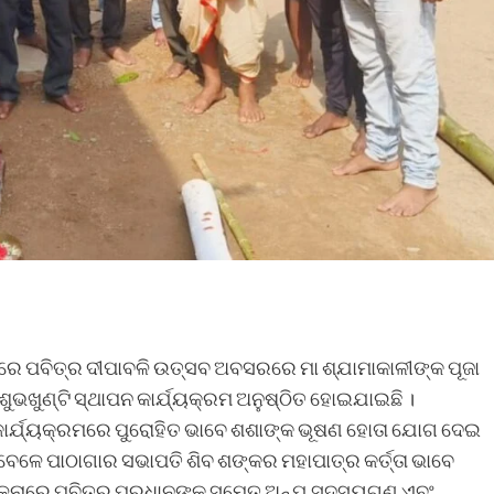
ରାମରେ ପବିତ୍ର ଦୀପାବଳି ଉତ୍ସବ ଅବସରରେ ମା ଶ୍ଯାମାକାଳୀଙ୍କ ପୂଜା
ୁଭଖୁଣ୍ଟି ସ୍ଥାପନ କାର୍ଯ୍ୟକ୍ରମ ଅନୁଷ୍ଠିତ ହୋଇଯାଇଛି ।
ର୍ଯ୍ୟକ୍ରମରେ ପୁରୋହିତ ଭାବେ ଶଶାଙ୍କ ଭୂଷଣ ହୋତା ଯୋଗ ଦେଇ
 ବେଳେ ପାଠାଗାର ସଭାପତି ଶିବ ଶଙ୍କର ମହାପାତ୍ର କର୍ତ୍ତା ଭାବେ
ପରିଚାଳନାରେ ପବିତ୍ର ପ୍ରଧାନଙ୍କ ସମେତ ଅନ୍ଯ ସଦସ୍ୟଗଣ ଏବଂ