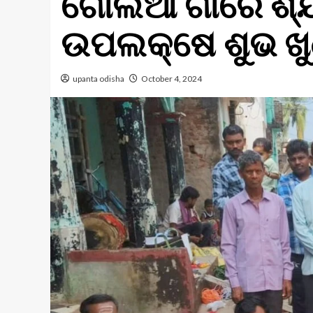
ଗୋଲିଆ ଗାଁରେ ଶ୍ଯ
ଉପଲକ୍ଷେ ଶୁଭ ଖୁଣ
upanta odisha
October 4, 2024