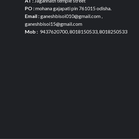
AT :
Jagannath temple street
PO :
mohana gajapati pin 761015 odisha.
Email :
ganeshbisoi010@gmail.com ,
ganeshbisoi15@gmail.com
Mob :
9437620700, 8018150533, 8018250533