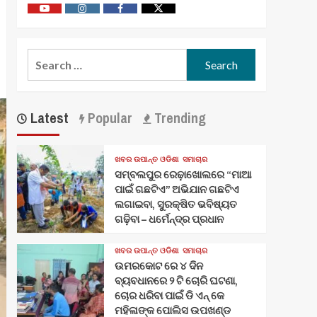
Youtube
Vimeo
Facebook
Twitter
Search
for:
Latest
Popular
Trending
ଖବର ଉପାନ୍ତ ଓଡିଶା
ସମାଚାର
ସମ୍ବଲପୁର ରେଢ଼ାଖୋଲରେ “ମାଆ
ପାଇଁ ଗଛଟିଏ” ଅଭିଯାନ ଗଛଟିଏ
ଲଗାଇବା, ସୁରକ୍ଷିତ ଭବିଷ୍ୟତ
ଗଢ଼ିବା – ଧର୍ମେନ୍ଦ୍ର ପ୍ରଧାନ
ଖବର ଉପାନ୍ତ ଓଡିଶା
ସମାଚାର
ଉମରକୋଟ ରେ ୪ ଦିନ
ବ୍ୟବଧାନରେ ୨ ଟି ଚୋରି ଘଟଣା,
ଚୋର ଧରିବା ପାଇଁ ଡି ଏନ୍ କେ
ମହିଳାଙ୍କ ପୋଲିସ ଉପଖଣ୍ଡ