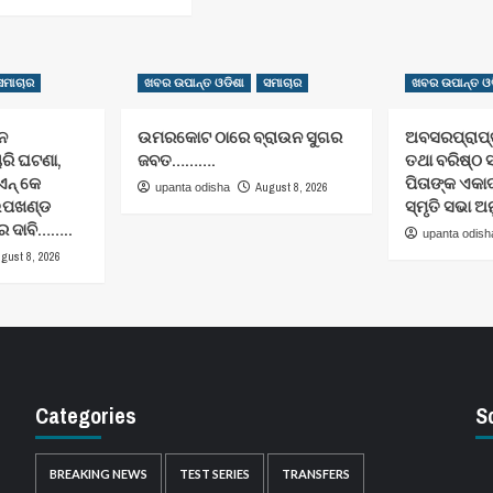
ସମାଚାର
ଖବର ଉପାନ୍ତ ଓଡିଶା
ସମାଚାର
ଖବର ଉପାନ୍ତ ଓଡ
ନ
ଉମରକୋଟ ଠାରେ ବ୍ରାଉନ ସୁଗର
ଅବସରପ୍ରାପ୍ତ
ୋରି ଘଟଣା,
ଜବତ……….
ତଥା ବରିଷ୍ଠ 
ଏନ୍ କେ
ପିତାଙ୍କ ଏକ
August 8, 2026
upanta odisha
ଉପଖଣ୍ଡ
ସ୍ମୃତି ସଭା ଅ
େ ଦାବି……..
upanta odish
gust 8, 2026
Categories
S
BREAKING NEWS
TEST SERIES
TRANSFERS