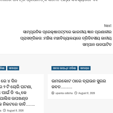
Next
ସାମ୍ପ୍ରତିକ ପ୍ରେକ୍ଷାପଟ୍ଟରେ ଭାରତୀୟ ଜ୍ଞାନ ପ୍ରଣାଳୀର
ପ୍ରାସଙ୍ଗିକତା :ମହିଳା ମହାବିଦ୍ୟାଳୟରେ ତ୍ରିଦିବସୀୟ ଜାତୀୟ
ସମ୍ପାନ ଉଦଘାଟିତ
ଡିଶା
ସମାଚାର
ଖବର ଉପାନ୍ତ ଓଡିଶା
ସମାଚାର
େ ୪ ଦିନ
ଉମରକୋଟ ଠାରେ ବ୍ରାଉନ ସୁଗର
 ୨ ଟି ଚୋରି ଘଟଣା,
ଜବତ……….
ପାଇଁ ଡି ଏନ୍ କେ
August 8, 2026
upanta odisha
 ପୋଲିସ ଉପଖଣ୍ଡ
କ ନିକଟରେ ଦାବି……..
August 8, 2026
ha