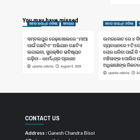
You may have missed
ଖବର ଉପାନ୍ତ ଓଡିଶା
ସମାଚାର
ଖବର ଉପାନ୍ତ ଓଡିଶା
ସମ୍ବଲପୁର ରେଢ଼ାଖୋଲରେ “ମାଆ
ଉମରକୋଟ ରେ ୪ ଦି
ପାଇଁ ଗଛଟିଏ” ଅଭିଯାନ ଗଛଟିଏ
ବ୍ୟବଧାନରେ ୨ ଟି ଚ
ଲଗାଇବା, ସୁରକ୍ଷିତ ଭବିଷ୍ୟତ
ଚୋର ଧରିବା ପାଇଁ ଡି 
ଗଢ଼ିବା – ଧର୍ମେନ୍ଦ୍ର ପ୍ରଧାନ
ମହିଳାଙ୍କ ପୋଲିସ 
ଅଧିକାରୀଙ୍କ ନିକଟର
August 8, 2026
upanta odisha
Au
upanta odisha
CONTACT US
Address :
Ganesh Chandra Bisoi