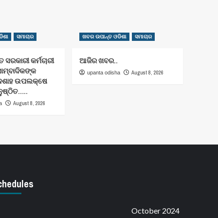
ିଶା
ସମାଚାର
ଖବର ଉପାନ୍ତ ଓଡିଶା
ସମାଚାର
 ସରକାରୀ କର୍ମଚାରୀ
ଆଜିର ଖବର..
ସାମ୍ବାଦିକଙ୍କ
August 8, 2026
upanta odisha
ାଦଶାହ ଉପଲକ୍ଷେ
ନୁଷ୍ଠିତ…..
August 8, 2026
a
chedules
October 2024