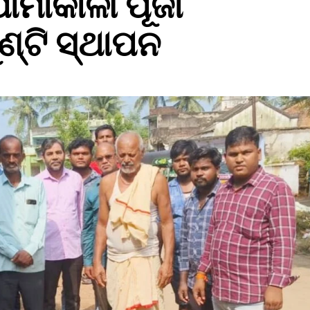
ାମାକାଳୀ ପୂଜା
୍ଟି ସ୍ଥାପନ