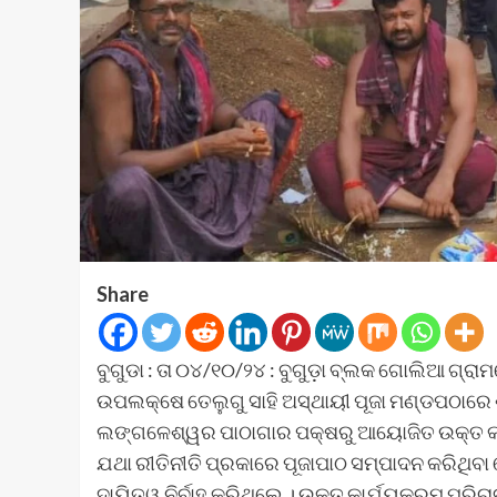
Share
ବୁଗୁଡା : ତା ୦୪/୧୦/୨୪ : ବୁଗୁଡ଼ା ବ୍ଲକ ଗୋଲିଆ ଗ୍
ଉପଲକ୍ଷେ ତେଲୁଗୁ ସାହି ଅସ୍ଥାୟୀ ପୂଜା ମଣ୍ଡପଠାରେ ଶ
ଲଙ୍ଗଳେଶ୍ୱର ପାଠାଗାର ପକ୍ଷରୁ ଆୟୋଜିତ ଉକ୍ତ କା
ଯଥା ରୀତିନୀତି ପ୍ରକାରେ ପୂଜାପାଠ ସମ୍ପାଦନ କରିଥିବା
ଦାୟିତ୍ୱ ନିର୍ବାହ କରିଥିଲେ । ଉକ୍ତ କାର୍ଯ୍ୟକ୍ରମ 