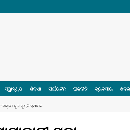
ସ୍ୱାସ୍ଥ୍ୟ
ଶିକ୍ଷା
ପର୍ଯ୍ୟଟନ
ରାଜନୀତି
ବ୍ୟବସାୟ
ଖବର 
ଲକ୍ଷେ ଶୁଭ ଖୁଣ୍ଟି ସ୍ଥାପନ