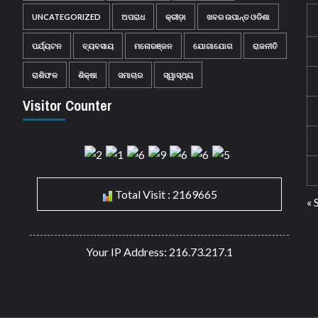
UNCATEGORIZED
ଅପରାଧ
କ୍ରୀଡ଼ା
ଖବର ଉପାନ୍ତ ଓଡିଶା
ପର୍ଯ୍ୟଟନ
ବ୍ୟବସାୟ
ମନୋରଞ୍ଜନ
ଯୋଗାଯୋଗ
ରାଜନୀତି
ରାଶିଫଳ
ଶିକ୍ଷା
ସମାଚାର
ସ୍ୱାସ୍ଥ୍ୟ
Visitor Counter
Total Visit : 2169665
« 
Your IP Address: 216.73.217.1