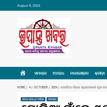
Skip
August 8, 2026
to
content
UPANT ODISHA NO. 1 ODIA CHANNEL
Home
ସମାଚାର
ଅପରାଧ
ମନୋରଞ୍ଜନ
କ୍ରୀଡ଼ା
HOME
4
OCTOBER
2024
ଗୋଲିଆ ଗାଁରେ ଶ୍ଯାମାକାଳୀ ପୂଜା ଉପ
ଖବର ଉପାନ୍ତ ଓଡିଶା
ସମାଚାର