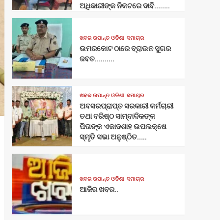
ଅଧିକାରୀଙ୍କ ନିକଟରେ ଦାବି……..
ଖବର ଉପାନ୍ତ ଓଡିଶା
ସମାଚାର
ଉମରକୋଟ ଠାରେ ବ୍ରାଉନ ସୁଗର
ଜବତ……….
ଖବର ଉପାନ୍ତ ଓଡିଶା
ସମାଚାର
ଅବସରପ୍ରାପ୍ତ ସରକାରୀ କର୍ମଚାରୀ
ତଥା ବରିଷ୍ଠ ସାମ୍ବାଦିକଙ୍କ
ପିତାଙ୍କ ଏକାଦଶାହ ଉପଲକ୍ଷେ
ସ୍ମୃତି ସଭା ଅନୁଷ୍ଠିତ…..
ଖବର ଉପାନ୍ତ ଓଡିଶା
ସମାଚାର
ଆଜିର ଖବର..