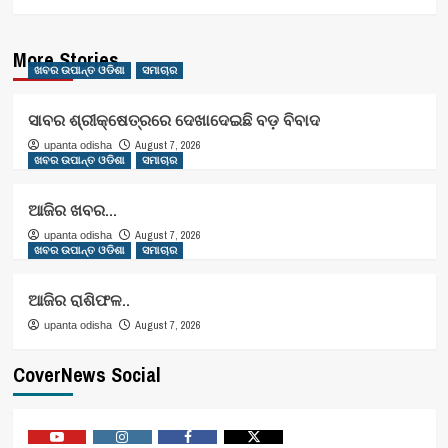
More Stories
ଖବର ଉପାନ୍ତ ଓଡିଶା
ସମାଚାର
ସାବର ଶ୍ରୀକ୍ଷେତ୍ରରେ ଦେଖାଦେଇଛି ବଡ଼ ବିବାଦ
August 7, 2026
upanta odisha
ଖବର ଉପାନ୍ତ ଓଡିଶା
ସମାଚାର
ଆଜିର ଖବର…
August 7, 2026
upanta odisha
ଖବର ଉପାନ୍ତ ଓଡିଶା
ସମାଚାର
ଆଜିର ରାଶିଫଳ..
August 7, 2026
upanta odisha
CoverNews Social