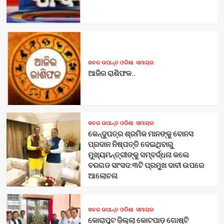
ଖବର ଉପାନ୍ତ ଓଡିଶା
ସମାଚାର
ଆଜିର ରାଶିଫଳ..
ଖବର ଉପାନ୍ତ ଓଡିଶା
ସମାଚାର
କେନ୍ଦୁପତ୍ର ଶ୍ରମିକ ମାନଙ୍କୁ ବୋନସ
ପ୍ରଦାନ ନିଷ୍ପତ୍ତି ଦେଇଥିବାରୁ
ମୁଖ୍ୟମନ୍ତ୍ରୀଙ୍କୁ ସମ୍ବର୍ଦ୍ଧନା କଲେ
ବରଗଡ ସାଂସଦ:୩ଟି ପ୍ରମୁଖ ଦାବୀ ଉପରେ
ଆଲୋଚନା
ଖବର ଉପାନ୍ତ ଓଡିଶା
ସମାଚାର
କୋରାପୁଟ ଜ଼ିଲ୍ଲା କୋଟପାଡ଼ ଗୋଷ୍ଟି