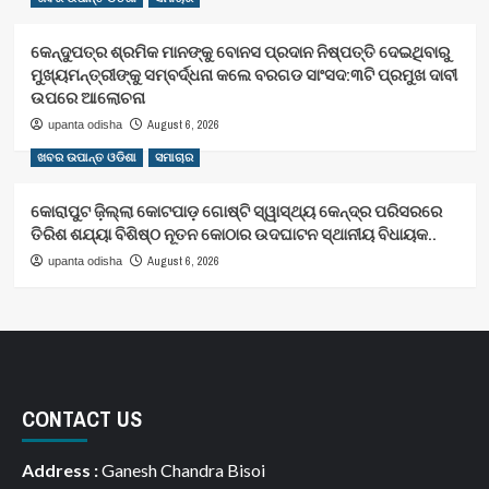
କେନ୍ଦୁପତ୍ର ଶ୍ରମିକ ମାନଙ୍କୁ ବୋନସ ପ୍ରଦାନ ନିଷ୍ପତ୍ତି ଦେଇଥିବାରୁ
ମୁଖ୍ୟମନ୍ତ୍ରୀଙ୍କୁ ସମ୍ବର୍ଦ୍ଧନା କଲେ ବରଗଡ ସାଂସଦ:୩ଟି ପ୍ରମୁଖ ଦାବୀ
ଉପରେ ଆଲୋଚନା
August 6, 2026
upanta odisha
ଖବର ଉପାନ୍ତ ଓଡିଶା
ସମାଚାର
କୋରାପୁଟ ଜ଼ିଲ୍ଲା କୋଟପାଡ଼ ଗୋଷ୍ଟି ସ୍ୱାସ୍ଥ୍ୟ କେନ୍ଦ୍ର ପରିସରରେ
ତିରିଶ ଶଯ୍ୟା ବିଶିଷ୍ଠ ନୂତନ କୋଠାର ଉଦଘାଟନ ସ୍ଥାନୀୟ ବିଧାୟକ..
August 6, 2026
upanta odisha
CONTACT US
Address :
Ganesh Chandra Bisoi