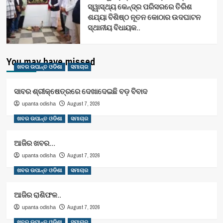
ସ୍ୱାସ୍ଥ୍ୟ କେନ୍ଦ୍ର ପରିସରରେ ତିରିଶ
ଶଯ୍ୟା ବିଶିଷ୍ଠ ନୂତନ କୋଠାର ଉଦଘାଟନ
ସ୍ଥାନୀୟ ବିଧାୟକ..
You may have missed
ଖବର ଉପାନ୍ତ ଓଡିଶା
ସମାଚାର
ସାବର ଶ୍ରୀକ୍ଷେତ୍ରରେ ଦେଖାଦେଇଛି ବଡ଼ ବିବାଦ
August 7, 2026
upanta odisha
ଖବର ଉପାନ୍ତ ଓଡିଶା
ସମାଚାର
ଆଜିର ଖବର…
August 7, 2026
upanta odisha
ଖବର ଉପାନ୍ତ ଓଡିଶା
ସମାଚାର
ଆଜିର ରାଶିଫଳ..
August 7, 2026
upanta odisha
ଖବର ଉପାନ୍ତ ଓଡିଶା
ସମାଚାର