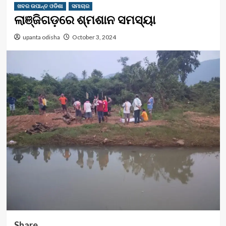
ଖବର ଉପାନ୍ତ ଓଡିଶା
ସମାଚାର
ଲାଞ୍ଜିଗଡ଼ରେ ଶ୍ମଶାନ ସମସ୍ୟା
upanta odisha
October 3, 2024
Share