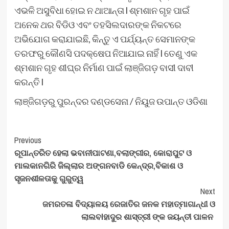
ଏଭଳି ଅସୁବିଧା ହୋଇ ନ ଥାଆନ୍ତା l ଶ୍ମଶାନ ଗୃହ ପାଇଁ
ଅନେକ ଥର ବିଡିଓ ଏବଂ ତହସିଲଦାରଙ୍କ ନିକଟରେ
ଅଭିଯୋଗ କରାଯାଇଛି, କିନ୍ତୁ ଏ ପର୍ଯ୍ୟନ୍ତ ସେମାନଙ୍କ
ତରଫରୁ କୌଣସି ପଦକ୍ଷେପ ନିଆଯାଇ ନାହିଁ l ତେଣୁ ଏକ
ଶ୍ମଶାନ ଗୃହ ଶୀଘ୍ର ନିର୍ମାଣ ପାଇଁ ଲାଞ୍ଜିଗଡ଼ ବାସୀ ଦାବୀ
କରନ୍ତି l
ଲାଞ୍ଜିଗଡ଼ରୁ ପୁରନ୍ଦର ଦଣ୍ଡସେନା / ନିୟୁଜ ଉପାନ୍ତ ଓଡିଶା
Post
Previous
ରୂପାନ୍ତରିତ ହେଲା ଭବାନୀପାଟଣା,ବଲାଙ୍ଗୀର, କୋରାପୁଟ ଓ
Navigation
ମାଲକାନଗିରି ଜିଲ୍ଲାର ଅଙ୍ଗନବାଡି କେନ୍ଦ୍ର,ବିକାଶ ଓ
ସୃଜନଶୀଳତାକୁ ଗୁରୁତ୍ୱ
Next
ଜମରତଳା ବିଦ୍ୟାଳୟ ରେଜାତିର ଜନକ ମହାତ୍ମାଗାନ୍ଧୀ ଓ
ଲାଲବlହାଦୁର ଶାସ୍ତ୍ରୀ ଙ୍କ ଜୟନ୍ତୀ ପାଳନ