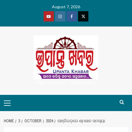
Skip
August 7, 2026
to
content
Youtube
Vimeo
Facebook
Twitter
UPANT ODISHA NO. 1 ODIA CHANNEL
Primary
Menu
HOME
3
OCTOBER
2024
ଲାଞ୍ଜିଗଡ଼ରେ ଶ୍ମଶାନ ସମସ୍ୟା