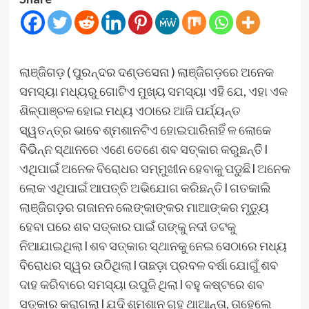
ଲାଞ୍ଜିଗଡ଼ ( ପୁରନ୍ଦର ଦଣ୍ଡସେନା ) ଲାଞ୍ଜିଗଡ଼ରେ ଅନେକ
ସମସ୍ୟା ମଧ୍ୟରୁ ଗୋଟିଏ ମୁଖ୍ୟ ସମସ୍ୟା ଏହି ଯେ, ଏହା ଏକ
ଶିଳ୍ପାଞ୍ଚଳ ହୋଇ ମଧ୍ୟ ଏଠାରେ ଆଜି ପର୍ଯ୍ୟନ୍ତ
ସ୍ୱତନ୍ତ୍ର ଭାବେ ଶ୍ମଶାନଟିଏ ହୋଇପାରିନାହିଁ ଳ ଲୋକେ
ବିଭିନ୍ନ ସ୍ଥାନରେ ଏଣେ ତେଣେ ଶବ ସତ୍କାର କରୁଛନ୍ତି l
ଏଥିପାଇଁ ଅନେକ ବିରୋଧର ସମ୍ମୁଖୀନ ହେବାକୁ ପଡୁଛି l ଅନେକ
ଲୋକ ଏଥିପାଇଁ ଆପତ୍ତି ଅଭିଯୋଗ କରିଛନ୍ତି l ଗତକାଲି
ଲାଞ୍ଜିଗଡ଼ର ଗଜାନନ ଲେଙ୍କାଙ୍କର ମାଆଙ୍କର ମୃତ୍ୟୁ
ହେବା ପରେ ଶବ ସତ୍କାର ପାଇଁ ତାଙ୍କୁ ନଦୀ ତଟକୁ
ନିଆଯାଇଥିଲା l ଶବ ସତ୍କାର ସ୍ଥାନକୁ ନେଇ ସେଠାରେ ମଧ୍ୟ
ବିରୋଧର ସ୍ୱର ଉଠିଥିଲା l ତାଛଡ଼ା ପ୍ରବଳ ବର୍ଷା ଯୋଗୁଁ ଶବ
ଦାହ କରିବାରେ ସମସ୍ୟା ଉପୁଜି ଥିଲା l ବହୁ କଷ୍ଟରେ ଶବ
ସତ୍କାର କରାଗଲା l ଯଦି ଶ୍ମଶାନ ଗୃହ ଥାଆନ୍ତା, ତାହେଲେ