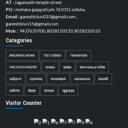
AT :
Jagannath temple street
PO :
mohana gajapati pin 761015 odisha.
Email :
ganeshbisoi010@gmail.com ,
ganeshbisoi15@gmail.com
Mob :
9437620700, 8018150533, 8018250533
Categories
BREAKING NEWS
TEST SERIES
TRANSFERS
UNCATEGORIZED
ଅପରାଧ
କ୍ରୀଡ଼ା
ଖବର ଉପାନ୍ତ ଓଡିଶା
ପର୍ଯ୍ୟଟନ
ବ୍ୟବସାୟ
ମନୋରଞ୍ଜନ
ଯୋଗାଯୋଗ
ରାଜନୀତି
ରାଶିଫଳ
ଶିକ୍ଷା
ସମାଚାର
ସ୍ୱାସ୍ଥ୍ୟ
Visitor Counter