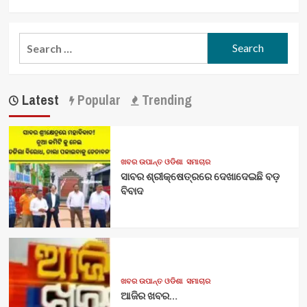
Youtube
Vimeo
Facebook
Twitter
Search
for:
Latest
Popular
Trending
ଖବର ଉପାନ୍ତ ଓଡିଶା
ସମାଚାର
ସାବର ଶ୍ରୀକ୍ଷେତ୍ରରେ ଦେଖାଦେଇଛି ବଡ଼
ବିବାଦ
ଖବର ଉପାନ୍ତ ଓଡିଶା
ସମାଚାର
ଆଜିର ଖବର…