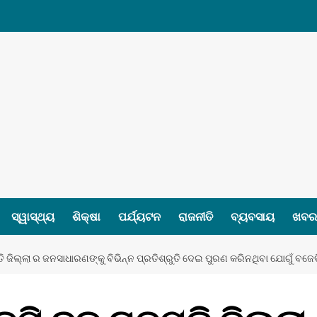
ସ୍ୱାସ୍ଥ୍ୟ
ଶିକ୍ଷା
ପର୍ଯ୍ୟଟନ
ରାଜନୀତି
ବ୍ୟବସାୟ
ଖବର 
ଜିଲ୍ଲା ର ଜନସାଧାରଣଙ୍କୁ ବିଭିନ୍ନ ପ୍ରତିଶ୍ରୁତି ଦେଇ ପୁରଣ କରିନଥିବା ଯୋଗୁଁ ବଜେଡି 