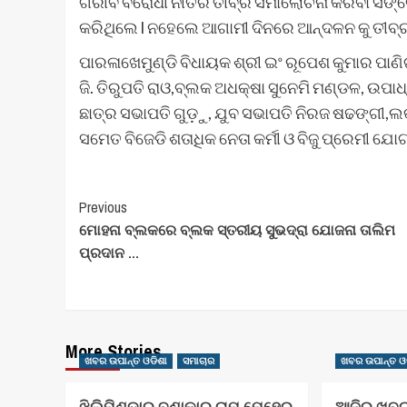
ଗରୀବ ବିରୋଧୀ ନୀତିର ତୀବ୍ର ସମାଲୋଚନା କରିବା ସଙ୍ଗେ
କରିଥିଲେ l ନହେଲେ ଆଗାମୀ ଦିନରେ ଆନ୍ଦଳନ କୁ ତୀବ୍
ପାରଳାଖେମୁଣ୍ଡି ବିଧାୟକ ଶ୍ରୀ ଇଂ ରୂପେଶ କୁମାର ପାଣି
ଜି. ତିରୁପତି ରାଓ,ବ୍ଲକ ଅଧକ୍ଷା ସୁନେମି ମଣ୍ଡଳ, ଉପା
ଛାତ୍ର ସଭାପତି ଗୁଡ଼ୁ, ଯୁବ ସଭାପତି ନିରଜ ଷଢଙ୍ଗୀ,ଲକ
ସମେତ ବିଜେଡି ଶତାଧିକ ନେତା କର୍ମୀ ଓ ବିଜୁ ପ୍ରେମୀ 
Post
Previous
ମୋହନା ବ୍ଲକରେ ବ୍ଲକ ସ୍ତରୀୟ ସୁଭଦ୍ରା ଯୋଜନା ତାଲିମ
Navigation
ପ୍ରଦାନ …
More Stories
ଖବର ଉପାନ୍ତ ଓଡିଶା
ସମାଚାର
ଖବର ଉପାନ୍ତ ଓ
ଝିଲିମିଣ୍ଡାର ବୁଣାକାର ରାମ ମେହେର
ଆଜିର ଖବର