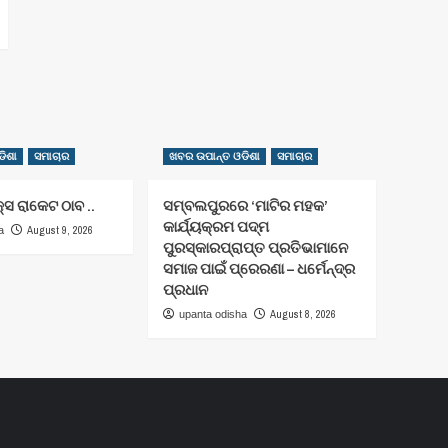
ିଶା
ସମାଚାର
ଖବର ଉପାନ୍ତ ଓଡିଶା
ସମାଚାର
କ୍ସ ରାକେଟ ଠାବ ..
ସମ୍ବଲପୁରରେ ‘ମାଟିର ମହକ’
କାର୍ଯ୍ୟକ୍ରମ ପଦ୍ମ
August 9, 2026
a
ପୁରସ୍କାରପ୍ରାପ୍ତ ପ୍ରତିଭାମାନେ
ସମାଜ ପାଇଁ ପ୍ରେରଣା – ଧର୍ମେନ୍ଦ୍ର
ପ୍ରଧାନ
August 8, 2026
upanta odisha