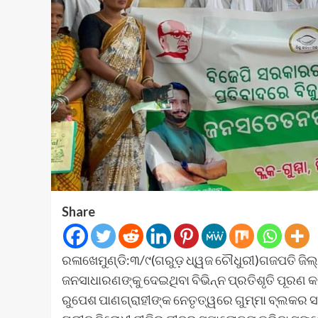
Share
ରଳାଖେମୁଣ୍ଡି:୩/୯(ଗରୁଡ଼ ଧ୍ୱଜ ଚୌଧୁରୀ)ଗଜପତି ଜିଲ
ଜନସାଧାରଣଙ୍କୁ ଦେଇଥିବା ବିଭିନ୍ନ ପ୍ରତିଶୃତି ପୂରଣ କର
ରୁପେଶ ପାଣଗ୍ରାହୀଙ୍କ ନେତୃତ୍ୱରେ ଗୁମ୍ମା ବ୍ଲକର ସ