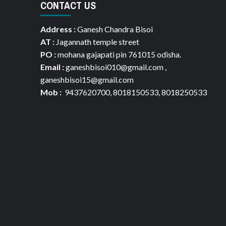
CONTACT US
Address :
Ganesh Chandra Bisoi
AT :
Jagannath temple street
PO :
mohana gajapati pin 761015 odisha.
Email :
ganeshbisoi010@gmail.com ,
ganeshbisoi15@gmail.com
Mob :
9437620700, 8018150533, 8018250533