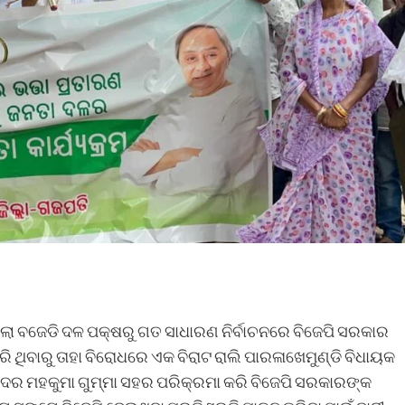
୍ଲା ବଜେଡି ଦଳ ପକ୍ଷରୁ ଗତ ସାଧାରଣ ନିର୍ବାଚନରେ ବିଜେପି ସରକାର
ି ଥିବାରୁ ତାହା ବିରୋଧରେ ଏକ ବିରାଟ ରାଲି ପାରଳାଖେମୁଣ୍ଡି ବିଧାୟକ
ଦର ମହକୁମା ଗୁମ୍ମା ସହର ପରିକ୍ରମା କରି ବିଜେପି ସରକାରଙ୍କ