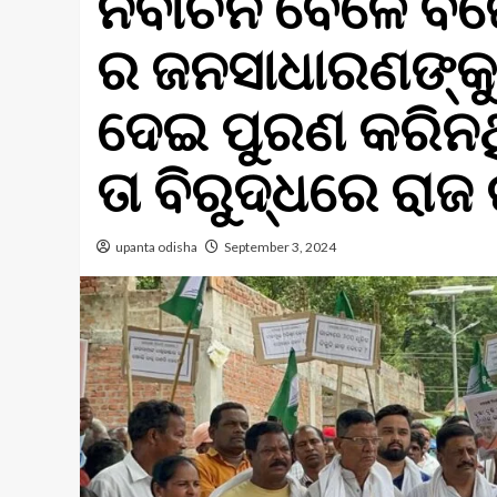
ନିର୍ବାଚନ ବେଳେ ବ
ର ଜନସାଧାରଣଙ୍କୁ ବ
ଦେଇ ପୁରଣ କରିନଥ
ତା ବିରୁଦ୍ଧରେ ରାଜ 
upanta odisha
September 3, 2024