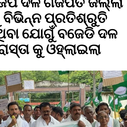
ଜେପି ଦଳ ଗଜପତି ଜିଲ୍ଲା
ିଭିନ୍ନ ପ୍ରତିଶ୍ରୁତି
ିବା ଯୋଗୁଁ ବଜେଡି ଦଳ
ରାସ୍ତା କୁ ଓହ୍ଲାଇଲା