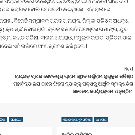
 ସଙ୍ଗେ ବିଜେପି ଦେଇଥିବା ପ୍ରତିଶ୍ରୁତି ପାଳନ କରିବା ପାଇଁ ଦାବୀ
ରତର କରାଯିବ ବୋଲି ଚେତାବନୀ ଦେଇଥିଲେ l ଏହି ରାଲିରେ
ଗ୍ରାହୀ, ବିଜେଡି ସମ୍ପାଦକ ପ୍ରଦୀପ ନାୟକ, ଜିଲ୍ଲା ପରିଷଦ ଅଧକ୍ଷ
ଧ୍ୟାକ୍ଷ ଶ୍ରୀନବାସ ରାଓ , ବ୍ଲକ ସଭାପତି ଅଗଷ୍ଟସ ଗମାଙ୍ଗ, ଯୁବ
୍ଷ୍ମୀ କାନ୍ତ ପରିଛା, ଦାନାନା ଅପାରାଓ, ମସୁଲୁନ ରଇତ, ପ୍ରିତମ ପାଳ
ଯୋଗଦେଇ ଏହି ରାଲିରେ ଅଂଶ ଗ୍ରହଣ କରିଥିଲେ l
Next
ରାୟଗଡ଼ ବ୍ଲକ ସେବକପୂର୍ ଗ୍ରାମ ସ୍ଥିତ ପର୍ଶୁରାମ ଗୁରୁକୁଳ କନିଷ୍ଠ
ମହାବିଦ୍ୟାଳୟ ଠାରେ ଫିନୋ ବ୍ୟାଙ୍କ୍ ପକ୍ଷରୁ ଆର୍ଥିକ ସ୍ବାକ୍ଷରିତା
ସଚେତନା କାର୍ଯ୍ୟକ୍ରମ ଅନୁଷ୍ଠିତ
ଡିଶା
ସମାଚାର
ଖବର ଉପାନ୍ତ ଓଡିଶା
ସମାଚାର
..
ଆଜିର ରାଶିଫଳ..