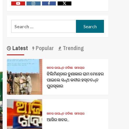
Youtube
Vimeo
Facebook
Twitter
Search
for:
Latest
Popular
Trending
ଖବର ଉପାନ୍ତ ଓଡିଶା
ସମାଚାର
ଝିଲିମିଣ୍ଡାର ବୁଣାକାର ରାମ ମେହେର
ପାଇଲେ ସନ୍ଥ କବୀର ହସ୍ତତନ୍ତ
ପୁରସ୍କାର
ଖବର ଉପାନ୍ତ ଓଡିଶା
ସମାଚାର
ଆଜିର ଖବର..