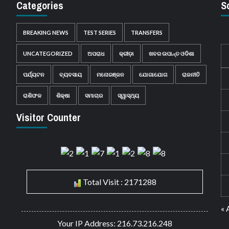
Categories
S
BREAKING NEWS
TEST SERIES
TRANSFERS
UNCATEGORIZED
ଅପରାଧ
କ୍ରୀଡ଼ା
ଖବର ଉପାନ୍ତ ଓଡିଶା
ପର୍ଯ୍ୟଟନ
ବ୍ୟବସାୟ
ମନୋରଞ୍ଜନ
ଯୋଗାଯୋଗ
ରାଜନୀତି
ରାଶିଫଳ
ଶିକ୍ଷା
ସମାଚାର
ସ୍ୱାସ୍ଥ୍ୟ
Visitor Counter
Total Visit : 2171288
« 
Your IP Address: 216.73.216.248