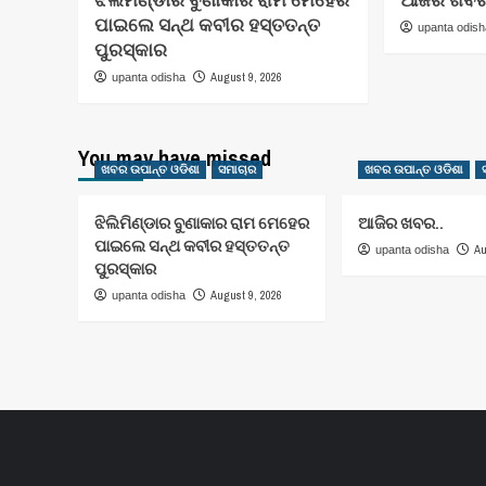
ପାଇଲେ ସନ୍ଥ କବୀର ହସ୍ତତନ୍ତ
upanta odis
ପୁରସ୍କାର
August 9, 2026
upanta odisha
You may have missed
ଖବର ଉପାନ୍ତ ଓଡିଶା
ସମାଚାର
ଖବର ଉପାନ୍ତ ଓଡିଶା
ଝିଲିମିଣ୍ଡାର ବୁଣାକାର ରାମ ମେହେର
ଆଜିର ଖବର..
ପାଇଲେ ସନ୍ଥ କବୀର ହସ୍ତତନ୍ତ
Au
upanta odisha
ପୁରସ୍କାର
August 9, 2026
upanta odisha