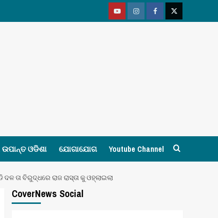
Youtube
Vimeo
Facebook
Twitter
ଉପାନ୍ତ ଓଡିଶା
ଯୋଗାଯୋଗ
Youtube Channel
ଦଳ ତା ବିରୁଦ୍ଧରେ ରାଜ ରାସ୍ତା କୁ ଓହ୍ଲାଇଲା
CoverNews Social