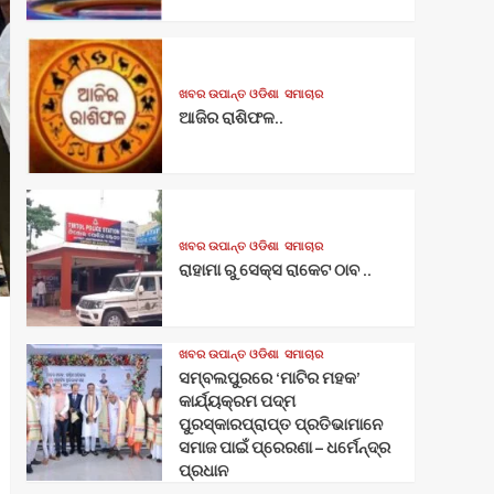
ଖବର ଉପାନ୍ତ ଓଡିଶା
ସମାଚାର
ଆଜିର ରାଶିଫଳ..
ଖବର ଉପାନ୍ତ ଓଡିଶା
ସମାଚାର
ରାହାମା ରୁ ସେକ୍ସ ରାକେଟ ଠାବ ..
ଖବର ଉପାନ୍ତ ଓଡିଶା
ସମାଚାର
ସମ୍ବଲପୁରରେ ‘ମାଟିର ମହକ’
କାର୍ଯ୍ୟକ୍ରମ ପଦ୍ମ
ପୁରସ୍କାରପ୍ରାପ୍ତ ପ୍ରତିଭାମାନେ
ସମାଜ ପାଇଁ ପ୍ରେରଣା – ଧର୍ମେନ୍ଦ୍ର
ପ୍ରଧାନ