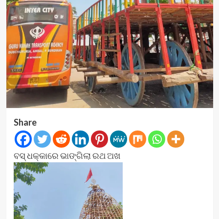
Share
ବସ୍ ଧକ୍କାରେ ଭାଙ୍ଗିଲା ରଥ ଅଖ