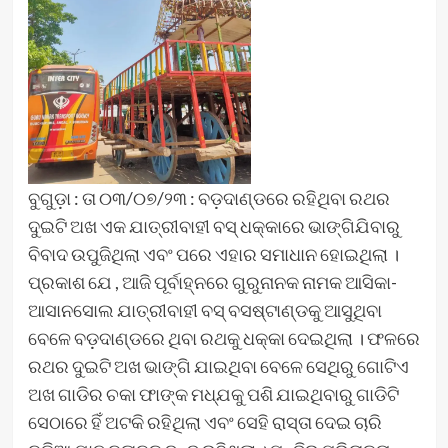
ବୁଗୁଡ଼ା : ତା ୦୩/୦୭/୨୩ : ବଡ଼ଦାଣ୍ଡରେ ରହିଥିବା ରଥର
ଦୁଇଟି ଅଖ ଏକ ଯାତ୍ରୀବାହୀ ବସ୍ ଧକ୍କାରେ ଭାଙ୍ଗିଯିବାରୁ
ବିବାଦ ଉପୁଜିଥିଲା ଏବଂ ପରେ ଏହାର ସମାଧାନ ହୋଇଥିଲା ।
ପ୍ରକାଶ ଯେ , ଆଜି ପୂର୍ବାହ୍ନରେ ଗୁରୁନାନକ ନାମକ ଆସିକା-
ଆସାନସୋଲ ଯାତ୍ରୀବାହୀ ବସ୍ ବସଷ୍ଟାଣ୍ଡକୁ ଆସୁଥିବା
ବେଳେ ବଡ଼ଦାଣ୍ଡରେ ଥିବା ରଥକୁ ଧକ୍କା ଦେଇଥିଲା । ଫଳରେ
ରଥର ଦୁଇଟି ଅଖ ଭାଙ୍ଗି ଯାଇଥିବା ବେଳେ ସେଥିରୁ ଗୋଟିଏ
ଅଖ ଗାଡିର ଚକା ଫାଙ୍କ ମଧ୍ଯକୁ ପଶି ଯାଇଥିବାରୁ ଗାଡିଟି
ସେଠାରେ ହିଁ ଅଟକି ରହିଥିଲା ଏବଂ ସେହି ରାସ୍ତା ଦେଇ ଚାରି