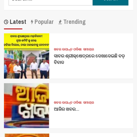
for:
Latest
Popular
Trending
ଖବର ଉପାନ୍ତ ଓଡିଶା
ସମାଚାର
ସାବର ଶ୍ରୀକ୍ଷେତ୍ରରେ ଦେଖାଦେଇଛି ବଡ଼
ବିବାଦ
ଖବର ଉପାନ୍ତ ଓଡିଶା
ସମାଚାର
ଆଜିର ଖବର…