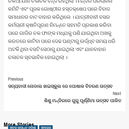
ଚକିଆ ଯାନ ଚଳାଚଳ ବନ୍ଦ ରହିଥିଲା । ମନ୍ଦିର ପରିଚାଳନା
କମିଟି ଏବଂ ପୂଜକ ଗୋଷ୍ଠୀର ହସ୍ତକ୍ଷେପ ପରେ ବିବାଦ
ସମାଧାନର ବାଟ ବାହାର କରିଥିଲେ । ଯାତ୍ରୀବାହୀ ବସର
କର୍ମଚାରୀ କ୍ଷତିପୂରଣ ନିମନ୍ତେ ସହମତି ପ୍ରକାଶ କରିବା
ପରେ ଗାଡିର ଚକ ଫାଙ୍କ ମଧ୍ଯକୁ ପଶି ଯାଇଥିବା ଅଖକୁ
କରତରେ କାଟିବା ପରେ ଦେଢ ଘଣ୍ଟାରୁ ଉର୍ଦ୍ଧ୍ବ ସମୟ ଧରି
ଅଟକି ଥିବା ବସଟି ସେଠାରୁ ଯାଇଥିଲା ଏବଂ ଯାନବାହାନ
ଚଳାଚଳ ସ୍ବଭାବିକ ହୋଇଥିଲା ।
Post
Previous
ସତ୍ୟବାଦୀ ନୋଡାଲ ହାଇସ୍କୁଲ ରେ ପୋଷାକ ବିତରଣ ଉତ୍ସବ
Navigation
Next
ଶିଶୁ ମନ୍ଦିରରେ ଗୁରୁ ପୂର୍ଣ୍ଣିମା ଉତ୍ସବ ପାଳିତ
More Stories
ଖବର ଉପାନ୍ତ ଓଡିଶା
ସମାଚାର