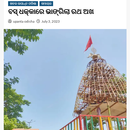
ଖବର ଉପାନ୍ତ ଓଡିଶା
ସମାଚାର
ବସ୍ ଧକ୍କାରେ ଭାଙ୍ଗିଲା ରଥ ଅଖ
upanta odisha
July 3, 2023