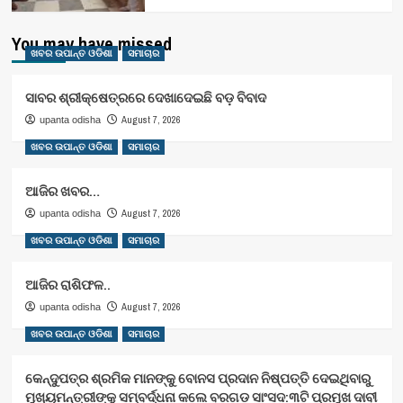
You may have missed
ଖବର ଉପାନ୍ତ ଓଡିଶା
ସମାଚାର
ସାବର ଶ୍ରୀକ୍ଷେତ୍ରରେ ଦେଖାଦେଇଛି ବଡ଼ ବିବାଦ
August 7, 2026
upanta odisha
ଖବର ଉପାନ୍ତ ଓଡିଶା
ସମାଚାର
ଆଜିର ଖବର…
August 7, 2026
upanta odisha
ଖବର ଉପାନ୍ତ ଓଡିଶା
ସମାଚାର
ଆଜିର ରାଶିଫଳ..
August 7, 2026
upanta odisha
ଖବର ଉପାନ୍ତ ଓଡିଶା
ସମାଚାର
କେନ୍ଦୁପତ୍ର ଶ୍ରମିକ ମାନଙ୍କୁ ବୋନସ ପ୍ରଦାନ ନିଷ୍ପତ୍ତି ଦେଇଥିବାରୁ
ମୁଖ୍ୟମନ୍ତ୍ରୀଙ୍କୁ ସମ୍ବର୍ଦ୍ଧନା କଲେ ବରଗଡ ସାଂସଦ:୩ଟି ପ୍ରମୁଖ ଦାବୀ