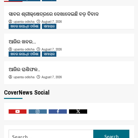
ସାବର ଶ୍ରୀକ୍ଷେତ୍ରରେ ଦେଖାଦେଇଛି ବଡ଼ ବିବାଦ
August 7, 2026
upanta odisha
ଖବର ଉପାନ୍ତ ଓଡିଶା
ସମାଚାର
ଆଜିର ଖବର…
August 7, 2026
upanta odisha
ଖବର ଉପାନ୍ତ ଓଡିଶା
ସମାଚାର
ଆଜିର ରାଶିଫଳ..
August 7, 2026
upanta odisha
CoverNews Social
Youtube
Vimeo
Facebook
Twitter
Search