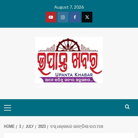
Skip
August 7, 2026
to
content
Youtube
Vimeo
Facebook
Twitter
UPANT ODISHA NO. 1 ODIA CHANNEL
Primary
Menu
HOME
3
JULY
2023
ବସ୍ ଧକ୍କାରେ ଭାଙ୍ଗିଲା ରଥ ଅଖ