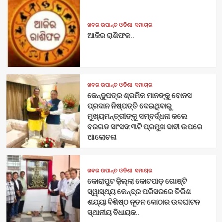
ଖବର ଉପାନ୍ତ ଓଡିଶା
ସମାଚାର
ଆଜିର ରାଶିଫଳ..
ଖବର ଉପାନ୍ତ ଓଡିଶା
ସମାଚାର
କେନ୍ଦୁପତ୍ର ଶ୍ରମିକ ମାନଙ୍କୁ ବୋନସ
ପ୍ରଦାନ ନିଷ୍ପତ୍ତି ଦେଇଥିବାରୁ
ମୁଖ୍ୟମନ୍ତ୍ରୀଙ୍କୁ ସମ୍ବର୍ଦ୍ଧନା କଲେ
ବରଗଡ ସାଂସଦ:୩ଟି ପ୍ରମୁଖ ଦାବୀ ଉପରେ
ଆଲୋଚନା
ଖବର ଉପାନ୍ତ ଓଡିଶା
ସମାଚାର
କୋରାପୁଟ ଜ଼ିଲ୍ଲା କୋଟପାଡ଼ ଗୋଷ୍ଟି
ସ୍ୱାସ୍ଥ୍ୟ କେନ୍ଦ୍ର ପରିସରରେ ତିରିଶ
ଶଯ୍ୟା ବିଶିଷ୍ଠ ନୂତନ କୋଠାର ଉଦଘାଟନ
ସ୍ଥାନୀୟ ବିଧାୟକ..