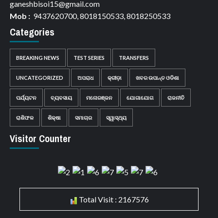
ganeshbisoi15@gmail.com
Mob :
9437620700, 8018150533, 8018250533
Categories
BREAKING NEWS
TEST SERIES
TRANSFERS
UNCATEGORIZED
ଅପରାଧ
କ୍ରୀଡ଼ା
ଖବର ଉପାନ୍ତ ଓଡିଶା
ପର୍ଯ୍ୟଟନ
ବ୍ୟବସାୟ
ମନୋରଞ୍ଜନ
ଯୋଗାଯୋଗ
ରାଜନୀତି
ରାଶିଫଳ
ଶିକ୍ଷା
ସମାଚାର
ସ୍ୱାସ୍ଥ୍ୟ
Visitor Counter
Total Visit : 2167576