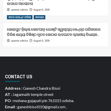
ଉପରେ ଆଲୋଚନା
August 6, 2026
upanta odisha
ଖବର ଉପାନ୍ତ ଓଡିଶା
ସମାଚାର
କୋରାପୁଟ ଜ଼ିଲ୍ଲା କୋଟପାଡ଼ ଗୋଷ୍ଟି ସ୍ୱାସ୍ଥ୍ୟ କେନ୍ଦ୍ର ପରିସରରେ
ତିରିଶ ଶଯ୍ୟା ବିଶିଷ୍ଠ ନୂତନ କୋଠାର ଉଦଘାଟନ ସ୍ଥାନୀୟ ବିଧାୟକ..
August 6, 2026
upanta odisha
CONTACT US
Address :
Ganesh Chandra Bisoi
AT :
Jagannath temple street
PO :
mohana gajapati pin 761015 odisha.
Email :
ganeshbisoi010@gmail.com ,