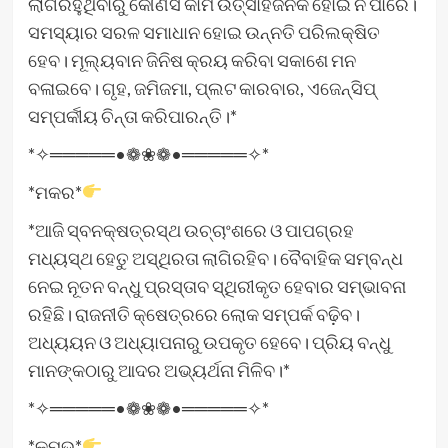
ଲାଗିରହୁଥିବାରୁ କୌଣସି କାମ ଉତ୍ସାହଜନକ ହୋଇ ନ ପାରେ।
ସମସ୍ୟାର ସରଳ ସମାଧାନ ହୋଇ ଉନ୍ନତି ପରିଲକ୍ଷିତ
ହେବ। ମୂଲ୍ୟବାନ ଜିନିଷ କ୍ରୟ କରିବା ସକାଶେ ମନ
ବଳାଇବେ। ଗୃହ, ଜମିଜମା, ପ୍ଲଟ କାରବାର, ଏଜେନ୍ସିପ୍‌
ସମ୍ପର୍କୀୟ ଚିନ୍ତା କରିପାରନ୍ତି।*
*✧═════•❁❀❁•═════✧*
*ମକର*
*ଆଜି ସ୍ବନକ୍ଷତ୍ରସ୍ଥ ଉଚ୍ଚାଂଶରେ ଓ ପାପଗ୍ରହ
ମଧ୍ୟସ୍ଥ ହେତୁ ଅସ୍ଥିରତା ଲାଗିରହିବ। ବୈବାହିକ ସମ୍ବନ୍ଧ
ନେଇ ନୂତନ ବନ୍ଧୁ ପ୍ରସ୍ତାବ ସ୍ଥିରୀକୃତ ହେବାର ସମ୍ଭାବନା
ରହିଛି। ରାଜନୀତି କ୍ଷେତ୍ରରେ ଲୋକ ସମ୍ପର୍କ ବଢ଼ିବ।
ଅଧ୍ୟୟନ ଓ ଅଧ୍ୟାପନାରୁ ଉପକୃତ ହେବେ। ପ୍ରିୟ ବନ୍ଧୁ
ମାନଙ୍କଠାରୁ ଆଦର ଅଭ୍ୟର୍ଥନା ମିଳିବ।*
*✧═════•❁❀❁•═════✧*
*କୁମ୍ଭ*