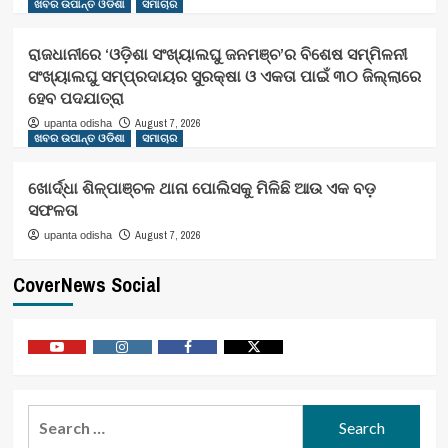
ଖବର ଉପାନ୍ତ ଓଡିଶା
ସମାଚାର
ରାଜଧାନୀରେ ‘ଓଡ଼ିଶା ସଂଖ୍ୟାଲଘୁ ଜନମଞ୍ଚ’ର ବିଶେଷ ସମ୍ମିଳନୀ
ସଂଖ୍ୟାଲଘୁ ସମ୍ପ୍ରଦାୟର ସୁରକ୍ଷା ଓ ଏକତା ପାଇଁ ୩୦ ଜିଲ୍ଲାରେ
ହେବ ପଦଯାତ୍ରା
August 7, 2026
upanta odisha
ଖବର ଉପାନ୍ତ ଓଡିଶା
ସମାଚାର
ଖୋର୍ଦ୍ଧା ଶିଳ୍ପାଞ୍ଚଳ ଥାନା ପୋଲିସକୁ ମିଳିଛି ଆଉ ଏକ ବଡ଼
ସଫଳତା
August 7, 2026
upanta odisha
CoverNews Social
Youtube
Vimeo
Facebook
Twitter
Search
for: