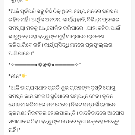
*ଆଜି ପୂର୍ବପରି ସବୁ କିଛି ଠିକ୍‌ ଥିଲେ ମଧ୍ୟ ମନରେ ସରସତା
ରହିବ ନାହିଁ। ଆର୍ଥିକ ଅନଟନ, କାର୍ଯ୍ୟହାନି, ବିଭିନ୍ନ ପ୍ରକାର
ସମସ୍ୟା ମନକୁ ଆନ୍ଦୋଳିତ କରିପାରେ। ଯାହା କହିବା ପାଇଁ
ଭାବୁଥିବେ ତାହା ବନ୍ଧୁଙ୍କ ମୁହଁ ସାମ୍ନାରେ ପ୍ରକାଶ
କରିପାରିବେ ନାହିଁ। କାର୍ଯ୍ୟସିଦ୍ଧି ମନରେ ପ୍ରଫୁଲ୍ଲତା
ଆଣିପାରେ।*
*✧═════•❁❀❁•═════✧*
*ମୀନ*
*ଆଜି ଭାଗ୍ୟସ୍ଥାନ ପ୍ରତି ଶୁଭ ଗ୍ରହଙ୍କ ଦୃଷ୍ଟି ଯୋଗୁ
ସମସ୍ତ କାମ ସହଜ ଓ ସୁବିଧାରେ ସମ୍ପନ୍ନ ହେବ। ନୂତନ
ଯୋଜନା କରିବାରେ ମନ ଦେବେ। ନିକଟ ସମ୍ପର୍କୀୟମାନେ
କ୍ରମଶଃ ନିକଟତର ହୋଇପାରନ୍ତି। ବାଦବିବାଦରେ ଆପୋସ
ସମାଧାନ ଘଟିବ। ବନ୍ଧୁଙ୍କ ଉପରେ ବୃଥା ସନ୍ଦେହ କରନ୍ତୁ
ନାହିଁ।*