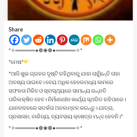
Share
*✧═════•❁❀❁•═════✧*
*ମେଷ*
*ଆଜି ଶୁଭ ଗ୍ରହର ଦୃଷ୍ଟି ରହିଥିବାରୁ ଯାହା ଚାହୁଁଛନ୍ତି ତାହା
ଅବଶ୍ୟ ପାଇବେ। ବେୟ ଅଧିକ ହେଲେମଧ୍ୟ କାମରେ
ସଫଳତା ମିଳିବ ଓ ସ୍ବାସ୍ଥ୍ୟରେ ସାମାନ୍ୟ ଉନ୍ନତି
ପରିଲକ୍ଷିତ ହେବ। ନିର୍ମାଣାଧୀନ କାର୍ଯ୍ୟ ସ୍ଥଗିତ ରହିପାରେ।
ଯାନବାହନରେ ସତର୍କତା ଅବଲମ୍ବନ କରନ୍ତୁ। ଯାତ୍ରା,
ପ୍ରଶାସନ, ବାଣିଜ୍ୟ, ବ୍ୟବସାୟ କ୍ଷେତ୍ର ମନ୍ଦ ହେବନି।*
*✧═════•❁❀❁•═════✧*