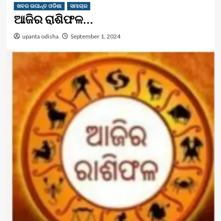
ଖବର ଉପାନ୍ତ ଓଡିଶା
ସମାଚାର
ଆଜିର ରାଶିଫଳ…
upanta odisha
September 1, 2024