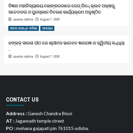
ବିଜ୍ଞାନ ମହାବିଦ୍ୟାଳୟ କୋଙ୍କରଡାରେ ରେଡ୍ ରିବନ୍ କ୍ଲବ ପକ୍ଷରୁ
ସଚେତନତା ଓ ପୁରସ୍କାର ବିତରଣ କାର୍ଯ୍ୟକ୍ରମ ଅନୁଷ୍ଠିତ
August 7, 2026
upanta odisha
ଖବର ଉପାନ୍ତ ଓଡିଶା
ସମାଚାର
ଝଙ୍କଡ଼ ସାରଳା ପୀଠ ରେ ଶ୍ରୀମଦ ଭାଗବତ ଜ୍ଞାନଯଜ୍ଞ ର ଦ୍ୱିତୀୟ ସନ୍ଧ୍ୟା
..
August 7, 2026
upanta odisha
CONTACT US
Address :
Ganesh Chandra Bisoi
AT :
Jagannath temple street
PO :
mohana gajapati pin 761015 odisha.