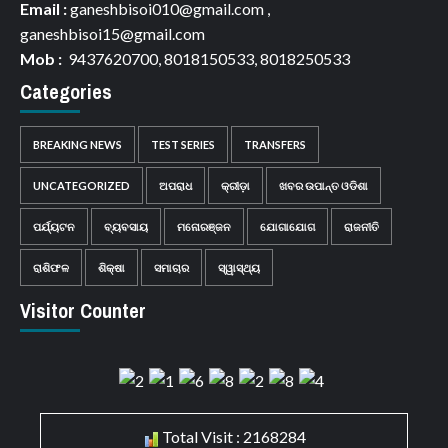
Email :
ganeshbisoi010@gmail.com ,
ganeshbisoi15@gmail.com
Mob :
9437620700, 8018150533, 8018250533
Categories
BREAKING NEWS
TEST SERIES
TRANSFERS
UNCATEGORIZED
ଅପରାଧ
କ୍ରୀଡ଼ା
ଖବର ଉପାନ୍ତ ଓଡିଶା
ପର୍ଯ୍ୟଟନ
ବ୍ୟବସାୟ
ମନୋରଞ୍ଜନ
ଯୋଗାଯୋଗ
ରାଜନୀତି
ରାଶିଫଳ
ଶିକ୍ଷା
ସମାଚାର
ସ୍ୱାସ୍ଥ୍ୟ
Visitor Counter
Total Visit : 2168284