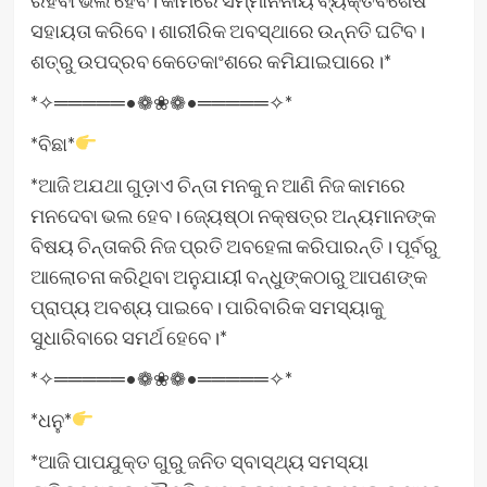
ସହାୟତା କରିବେ। ଶାରୀରିକ ଅବସ୍ଥାରେ ଉନ୍ନତି ଘଟିବ।
ଶତ୍ରୁ ଉପଦ୍ରବ କେତେକାଂଶରେ କମିଯାଇପାରେ।*
*✧═════•❁❀❁•═════✧*
*ବିଛା*
*ଆଜି ଅଯଥା ଗୁଡ଼ାଏ ଚିନ୍ତା ମନକୁ ନ ଆଣି ନିଜ କାମରେ
ମନଦେବା ଭଲ ହେବ। ଜ୍ୟେଷ୍ଠା ନକ୍ଷତ୍ର ଅନ୍ୟମାନଙ୍କ
ବିଷୟ ଚିନ୍ତାକରି ନିଜ ପ୍ରତି ଅବହେଳା କରିପାରନ୍ତି। ପୂର୍ବରୁ
ଆଲୋଚନା କରିଥିବା ଅନୁଯାୟୀ ବନ୍ଧୁଙ୍କଠାରୁ ଆପଣଙ୍କ
ପ୍ରାପ୍ୟ ଅବଶ୍ୟ ପାଇବେ। ପାରିବାରିକ ସମସ୍ୟାକୁ
ସୁଧାରିବାରେ ସମର୍ଥ ହେବେ।*
*✧═════•❁❀❁•═════✧*
*ଧନୁ*
*ଆଜି ପାପଯୁକ୍ତ ଗୁରୁ ଜନିତ ସ୍ବାସ୍ଥ୍ୟ ସମସ୍ୟା