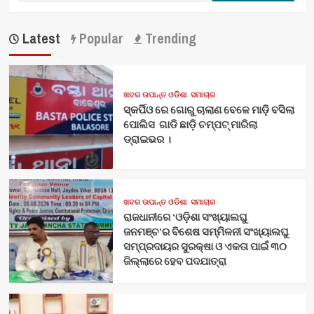
Latest
Popular
Trending
ଖବର ଉପାନ୍ତ ଓଡିଶା
ସମାଚାର
ସ୍କର୍ପିଓ ରେ ଗୋରୁ ଚାଲାଣ ବେଳେ ମାଡ଼ି ବସିଲା
ପୋଲିସ ଗାଡି ଛାଡ଼ି ଚମ୍ପଟ୍ ମାରିଲା
ଡ୍ରାଇଭର ।
ଖବର ଉପାନ୍ତ ଓଡିଶା
ସମାଚାର
ରାଜଧାନୀରେ ‘ଓଡ଼ିଶା ସଂଖ୍ୟାଲଘୁ
ଜନମଞ୍ଚ’ର ବିଶେଷ ସମ୍ମିଳନୀ ସଂଖ୍ୟାଲଘୁ
ସମ୍ପ୍ରଦାୟର ସୁରକ୍ଷା ଓ ଏକତା ପାଇଁ ୩୦
ଜିଲ୍ଲାରେ ହେବ ପଦଯାତ୍ରା