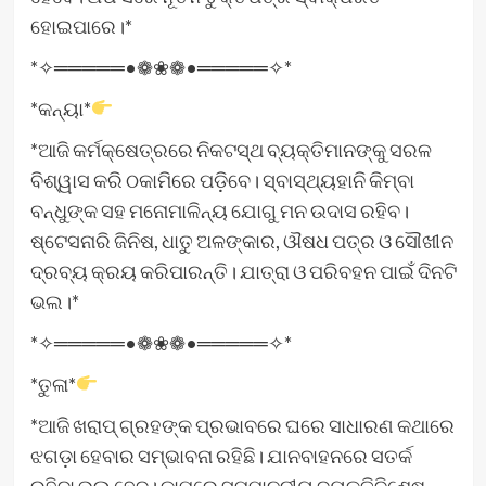
ହୋଇପାରେ।*
*✧═════•❁❀❁•═════✧*
*କନ୍ୟା*
*ଆଜି କର୍ମକ୍ଷେତ୍ରରେ ନିକଟସ୍ଥ ବ୍ୟକ୍ତିମାନଙ୍କୁ ସରଳ
ବିଶ୍ୱାସ କରି ଠକାମିରେ ପଡ଼ିବେ। ସ୍ବାସ୍ଥ୍ୟହାନି କିମ୍ବା
ବନ୍ଧୁଙ୍କ ସହ ମନୋମାଳିନ୍ୟ ଯୋଗୁ ମନ ଉଦାସ ରହିବ।
ଷ୍ଟେସନାରି ଜିନିଷ, ଧାତୁ ଅଳଙ୍କାର, ଔଷଧ ପତ୍ର ଓ ସୌଖୀନ
ଦ୍ରବ୍ୟ କ୍ରୟ କରିପାରନ୍ତି। ଯାତ୍ରା ଓ ପରିବହନ ପାଇଁ ଦିନଟି
ଭଲ।*
*✧═════•❁❀❁•═════✧*
*ତୁଳା*
*ଆଜି ଖରାପ୍ ଗ୍ରହଙ୍କ ପ୍ରଭାବରେ ଘରେ ସାଧାରଣ କଥାରେ
ଝଗଡ଼ା ହେବାର ସମ୍ଭାବନା ରହିଛି। ଯାନବାହନରେ ସତର୍କ
ରହିବା ଭଲ ହେବ। କାମରେ ସମ୍ମାନନୀୟ ବ୍ୟକ୍ତିବିଶେଷ