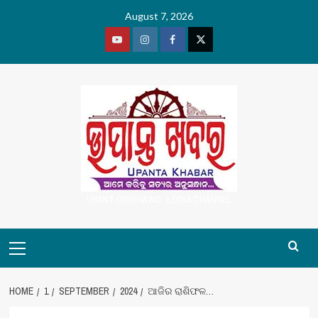
Skip
August 7, 2026
to
content
Youtube
Vimeo
Facebook
Twitter
UPANT ODISHA NO. 1 ODIA CHANNEL
Primary
Menu
HOME
1
SEPTEMBER
2024
ଆଜିର ରାଶିଫଳ…