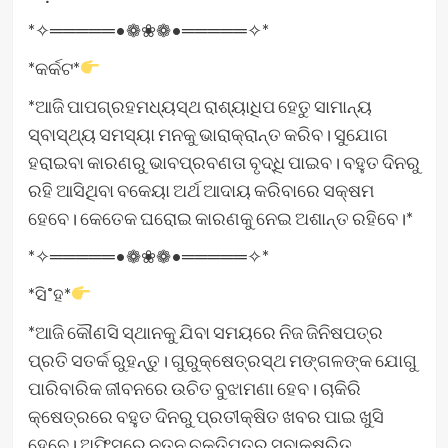
*✧═════•❁❀❁•═════✧*
*କର୍କଟ*
*ଆଜି ପାପଗ୍ରହମଧ୍ୟସ୍ଥ ରାଶ୍ୟାଧିପ ହେତୁ ସାମାନ୍ୟ
ସ୍ବାସ୍ଥ୍ୟ ସମସ୍ୟା ମନକୁ ଭାରାକ୍ରାନ୍ତ କରିବ। ସୁଯୋଗ
ହରାଇବା କାରଣରୁ ଭାବପ୍ରବଣତା ବୃଦ୍ଧି ପାଇବ। ବହୁତ ଦିନରୁ
ରହି ଆସିଥିବା ବକେୟା ଅର୍ଥ ଆଦାୟ କରିବାରେ ସକ୍ଷମ
ହେବେ। କେତେକ ଘରୋଇ କାରଣକୁ ନେଇ ଅଶାନ୍ତ ରହିବେ।*
*✧═════•❁❀❁•═════✧*
*ସି˚ହ*
*ଆଜି କୌଣସି ସ୍ଥାନକୁ ଯିବା ସମୟରେ ନିଜ ଜିନିଷପତ୍ର
ପ୍ରତି ସତର୍କ ରୁହନ୍ତୁ। ଗୁରୁକ୍ଷେତ୍ରସ୍ଥ ମଙ୍ଗଳଙ୍କ ଯୋଗୁ
ପାରିବାରିକ ଜୀବନରେ ଉଚିତ ବୁଝାମଣା ହେବ। ଚାକିରି
କ୍ଷେତ୍ରରେ ବହୁତ ଦିନରୁ ପ୍ରତୀକ୍ଷିତ ଖବର ପାଇ ଖୁସି
ହେବେ। ଅଫିସରେ ନୂତନ ଚୁକ୍ତିପତ୍ର ସ୍ବାକ୍ଷରିତ