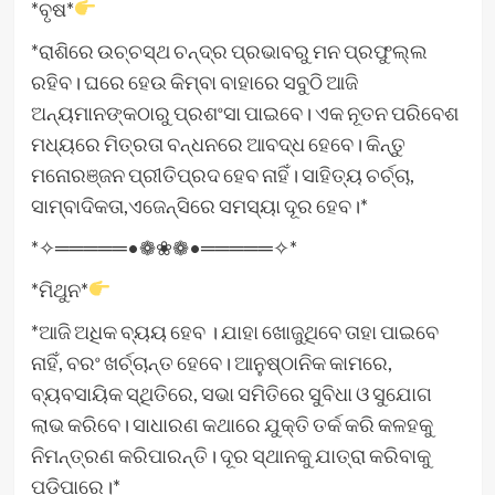
*ବୃଷ*
*ରାଶିରେ ଉଚ୍ଚସ୍ଥ ଚନ୍ଦ୍ର ପ୍ରଭାବରୁ ମନ ପ୍ରଫୁଲ୍ଲ
ରହିବ। ଘରେ ହେଉ କିମ୍ବା ବାହାରେ ସବୁଠି ଆଜି
ଅନ୍ୟମାନଙ୍କଠାରୁ ପ୍ରଶଂସା ପାଇବେ। ଏକ ନୂତନ ପରିବେଶ
ମଧ୍ୟରେ ମିତ୍ରତା ବନ୍ଧନରେ ଆବଦ୍ଧ ହେବେ। କିନ୍ତୁ
ମନୋରଞ୍ଜନ ପ୍ରୀତିପ୍ରଦ ହେବ ନାହିଁ। ସାହିତ୍ୟ ଚର୍ଚ୍ଚା,
ସାମ୍ବାଦିକତା,ଏଜେନ୍ସିରେ ସମସ୍ୟା ଦୂର ହେବ।*
*✧═════•❁❀❁•═════✧*
*ମିଥୁନ*
*ଆଜି ଅଧିକ ବ୍ୟୟ ହେବ । ଯାହା ଖୋଜୁଥିବେ ତାହା ପାଇବେ
ନାହିଁ, ବରଂ ଖର୍ଚ୍ଚାନ୍ତ ହେବେ। ଆନୁଷ୍ଠାନିକ କାମରେ,
ବ୍ୟବସାୟିକ ସ୍ଥିତିରେ, ସଭା ସମିତିରେ ସୁବିଧା ଓ ସୁଯୋଗ
ଲାଭ କରିବେ। ସାଧାରଣ କଥାରେ ଯୁକ୍ତି ତର୍କ କରି କଳହକୁ
ନିମନ୍ତ୍ରଣ କରିପାରନ୍ତି। ଦୂର ସ୍ଥାନକୁ ଯାତ୍ରା କରିବାକୁ
ପଡ଼ିପାରେ।*