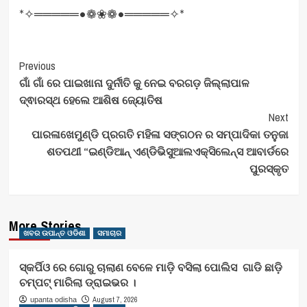
*✧═════•❁❀❁•═════✧*
Post
Previous
ଗାଁ ଗାଁ ରେ ପାଇଖାନା ଦୁର୍ନୀତି କୁ ନେଇ ବରଗଡ଼ ଜିଲ୍ଲାପାଳ
Navigation
ଦ୍ଵାରସ୍ଥ ହେଲେ ଆଶିଷ ଜ୍ୟୋତିଷ
Next
ପାରଳାଖେମୁଣ୍ଡି ପ୍ରଗତି ମହିଳା ସଙ୍ଗଠନ ର ସମ୍ପାଦିକା ତନୁଜା
ଶତପଥୀ “ଇଣ୍ଡିଆନ୍ ଏଣ୍ଡିଭିସୁଆଲଏକ୍ସିଲେନ୍ସ ଆବାର୍ଡରେ
ପୁରସ୍କୃତ
More Stories
ଖବର ଉପାନ୍ତ ଓଡିଶା
ସମାଚାର
ସ୍କର୍ପିଓ ରେ ଗୋରୁ ଚାଲାଣ ବେଳେ ମାଡ଼ି ବସିଲା ପୋଲିସ ଗାଡି ଛାଡ଼ି
ଚମ୍ପଟ୍ ମାରିଲା ଡ୍ରାଇଭର ।
August 7, 2026
upanta odisha