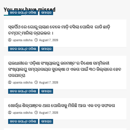
You may have missed
ଖବର ଉପାନ୍ତ ଓଡିଶା
ସମାଚାର
ସ୍କର୍ପିଓ ରେ ଗୋରୁ ଚାଲାଣ ବେଳେ ମାଡ଼ି ବସିଲା ପୋଲିସ ଗାଡି ଛାଡ଼ି
ଚମ୍ପଟ୍ ମାରିଲା ଡ୍ରାଇଭର ।
August 7, 2026
upanta odisha
ଖବର ଉପାନ୍ତ ଓଡିଶା
ସମାଚାର
ରାଜଧାନୀରେ ‘ଓଡ଼ିଶା ସଂଖ୍ୟାଲଘୁ ଜନମଞ୍ଚ’ର ବିଶେଷ ସମ୍ମିଳନୀ
ସଂଖ୍ୟାଲଘୁ ସମ୍ପ୍ରଦାୟର ସୁରକ୍ଷା ଓ ଏକତା ପାଇଁ ୩୦ ଜିଲ୍ଲାରେ ହେବ
ପଦଯାତ୍ରା
August 7, 2026
upanta odisha
ଖବର ଉପାନ୍ତ ଓଡିଶା
ସମାଚାର
ଖୋର୍ଦ୍ଧା ଶିଳ୍ପାଞ୍ଚଳ ଥାନା ପୋଲିସକୁ ମିଳିଛି ଆଉ ଏକ ବଡ଼ ସଫଳତା
August 7, 2026
upanta odisha
ଖବର ଉପାନ୍ତ ଓଡିଶା
ସମାଚାର