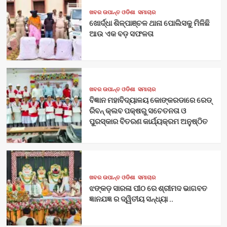
ଖବର ଉପାନ୍ତ ଓଡିଶା
ସମାଚାର
ଖୋର୍ଦ୍ଧା ଶିଳ୍ପାଞ୍ଚଳ ଥାନା ପୋଲିସକୁ ମିଳିଛି
ଆଉ ଏକ ବଡ଼ ସଫଳତା
ଖବର ଉପାନ୍ତ ଓଡିଶା
ସମାଚାର
ବିଜ୍ଞାନ ମହାବିଦ୍ୟାଳୟ କୋଙ୍କରଡାରେ ରେଡ୍
ରିବନ୍ କ୍ଲବ ପକ୍ଷରୁ ସଚେତନତା ଓ
ପୁରସ୍କାର ବିତରଣ କାର୍ଯ୍ୟକ୍ରମ ଅନୁଷ୍ଠିତ
ଖବର ଉପାନ୍ତ ଓଡିଶା
ସମାଚାର
ଝଙ୍କଡ଼ ସାରଳା ପୀଠ ରେ ଶ୍ରୀମଦ ଭାଗବତ
ଜ୍ଞାନଯଜ୍ଞ ର ଦ୍ୱିତୀୟ ସନ୍ଧ୍ୟା ..