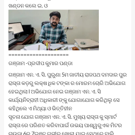
ଖଣ୍ଡନ କଲେ ଇ. ଓ
====================
ଗଞ୍ଜାମ -ପ୍ରଦୀପ କୁମାର ପଣ୍ଡା
ଗଞ୍ଜାମ ଏନ. ଏ. ସି. ପୁରୁଣା 5ମ ଜାତୀୟ ରାଜପଥ ଦମଦାର ପୁର
ରାସ୍ତା କଡ଼ରୁ ଲକ୍ଷ ଧିକ ଟଙ୍କା ର ମୋରମ ଚୋରି ଅଭିଯୋଗ
ହେଇଥିଲା l ଅଭିଯୋଗ ନେଇ ଗଞ୍ଜାମ ଏନ. ଏ. ସି
କାର୍ଯ୍ୟନିବ୍ରାହୀ ଅଧିକାରୀ ଙ୍କୁ ଯୋଗାଯୋଗ କରିଥିଲୁ ସେ
କହିଥିଲେ ଏ ମିଥ୍ୟା ଓ ଭିତ୍ତିହୀନ
ସୂଚନା ଯୋଗ ଗଞ୍ଜାମ ଏନ. ଏ. ସି. ମୁଖ୍ୟ ରାସ୍ତା କୁ ସ୍ମାର୍ଟ
ରାସ୍ତା ରେ ପରିଣତ କରିବାପାଇଁ ଉଭୟ ପାଶ୍ୱରୁଏକ ମିଟର
ଚାଉଡା 6ରୁ 7ଇଞ୍ଚ ଗଭୀର ଖୋଲା ଯାଇ ସେଥିରେ ବାଲି,