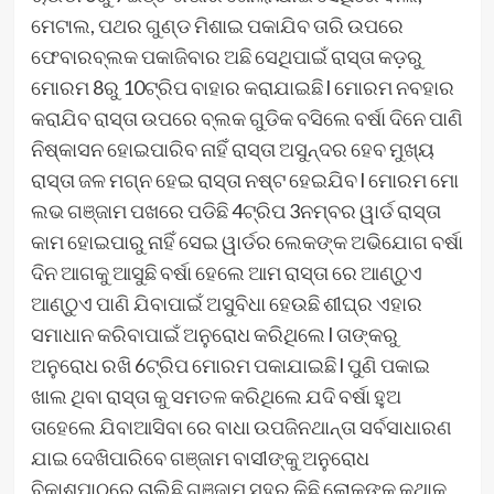
ମେଟାଲ, ପଥର ଗୁଣ୍ଡ ମିଶାଇ ପକାଯିବ ତାରି ଉପରେ
ଫେବାରବ୍ଲକ ପକାଜିବାର ଅଛି ସେଥିପାଇଁ ରାସ୍ତା କଡ଼ରୁ
ମୋରମ 8ରୁ 10ଟ୍ରିପ ବାହାର କରାଯାଇଛି l ମୋରମ ନବହାର
କରାଯିବ ରାସ୍ତା ଉପରେ ବ୍ଲକ ଗୁଡିକ ବସିଲେ ବର୍ଷା ଦିନେ ପାଣି
ନିଷ୍କାସନ ହୋଇପାରିବ ନାହିଁ ରାସ୍ତା ଅସୁନ୍ଦର ହେବ ମୁଖ୍ୟ
ରାସ୍ତା ଜଳ ମଗ୍ନ ହେଇ ରାସ୍ତା ନଷ୍ଟ ହେଇଯିବ l ମୋରମ ମୋ
ଲଭ ଗଞ୍ଜାମ ପଖରେ ପଡିଛି 4ଟ୍ରିପ 3ନମ୍ବର ୱାର୍ଡ ରାସ୍ତା
କାମ ହୋଇପାରୁ ନାହିଁ ସେଇ ୱାର୍ଡର ଲେକଙ୍କ ଅଭିଯୋଗ ବର୍ଷା
ଦିନ ଆଗକୁ ଆସୁଛି ବର୍ଷା ହେଲେ ଆମ ରାସ୍ତା ରେ ଆଣ୍ଠୁଏ
ଆଣ୍ଠୁଏ ପାଣି ଯିବାପାଇଁ ଅସୁବିଧା ହେଉଛି ଶୀଘ୍ର ଏହାର
ସମାଧାନ କରିବାପାଇଁ ଅନୁରୋଧ କରିଥିଲେ l ତାଙ୍କରୁ
ଅନୁରୋଧ ରଖି 6ଟ୍ରିପ ମୋରମ ପକାଯାଇଛି l ପୁଣି ପକାଇ
ଖାଲ ଥିବା ରାସ୍ତା କୁ ସମତଳ କରିଥିଲେ ଯଦି ବର୍ଷା ହୁଅ
ତାହେଲେ ଯିବାଆସିବା ରେ ବାଧା ଉପଜିନଥାନ୍ତା ସର୍ବସାଧାରଣ
ଯାଇ ଦେଖିପାରିବେ ଗଞ୍ଜାମ ବାସୀଙ୍କୁ ଅନୁରୋଧ
ବିକାଶପାଠରେ ଚାଲିଛି ଗଞ୍ଜାମ ସହର କିଛି ଲୋକଙ୍କ କଥାକୁ