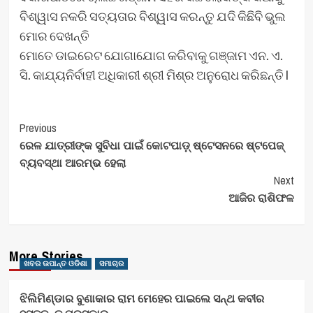
ବିଶ୍ୱାସ ନକରି ସତ୍ୟତାର ବିଶ୍ୱାସ କରନ୍ତୁ ଯଦି କିଛିବି ଭୁଲ
ମୋର ଦେଖନ୍ତି
ମୋତେ ଡାଇରେଟ ଯୋଗାଯୋଗ କରିବାକୁ ଗଞ୍ଜାମ ଏନ. ଏ.
ସି. କାଯ୍ୟନିର୍ବାହୀ ଅଧିକାରୀ ଶ୍ରୀ ମିଶ୍ର ଅନୁରୋଧ କରିଛନ୍ତି l
Post
Previous
ରେଳ ଯାତ୍ରୀଙ୍କ ସୁବିଧା ପାଇଁ କୋଟପାଡ଼୍ ଷ୍ଟେସନରେ ଷ୍ଟପେଜ୍
Navigation
ବ୍ୟବସ୍ଥା ଆରମ୍ଭ ହେଲା
Next
ଆଜିର ରାଶିଫଳ
More Stories
ଖବର ଉପାନ୍ତ ଓଡିଶା
ସମାଚାର
ଝିଲିମିଣ୍ଡାର ବୁଣାକାର ରାମ ମେହେର ପାଇଲେ ସନ୍ଥ କବୀର