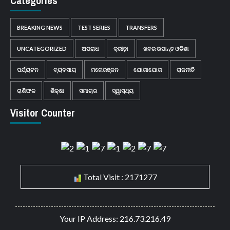
Categories
BREAKING NEWS
TEST SERIES
TRANSFERS
UNCATEGORIZED
ଅପରାଧ
କ୍ରୀଡ଼ା
ଖବର ଉପାନ୍ତ ଓଡିଶା
ପର୍ଯ୍ୟଟନ
ବ୍ୟବସାୟ
ମନୋରଞ୍ଜନ
ଯୋଗାଯୋଗ
ରାଜନୀତି
ରାଶିଫଳ
ଶିକ୍ଷା
ସମାଚାର
ସ୍ୱାସ୍ଥ୍ୟ
Visitor Counter
Total Visit : 2171277
Your IP Address: 216.73.216.49