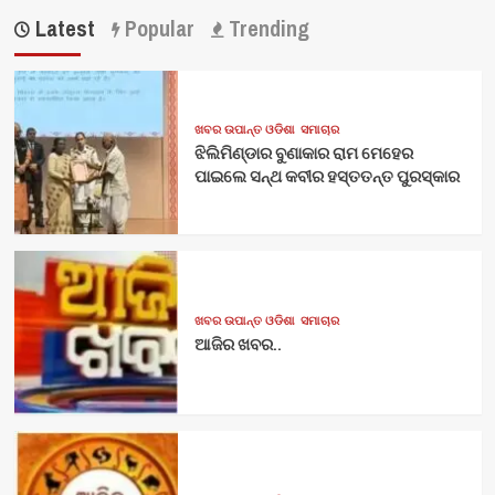
Latest
Popular
Trending
ଖବର ଉପାନ୍ତ ଓଡିଶା
ସମାଚାର
ଝିଲିମିଣ୍ଡାର ବୁଣାକାର ରାମ ମେହେର
ପାଇଲେ ସନ୍ଥ କବୀର ହସ୍ତତନ୍ତ ପୁରସ୍କାର
ଖବର ଉପାନ୍ତ ଓଡିଶା
ସମାଚାର
ଆଜିର ଖବର..