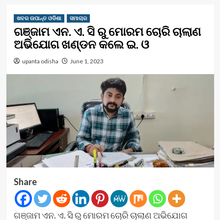
ଖବର ଉପାନ୍ତ ଓଡିଶା
ସମାଚାର
ଗଞ୍ଜାମ ଏନ. ଏ. ସି ରୁ ମୋରମ ଚୋରି ଚାଲାଣ
ଅଭିଯୋଗ ଖଣ୍ଡନ କଲେ ଇ. ଓ
upanta odisha
June 1, 2023
Share
ଗଞ୍ଜାମ ଏନ. ଏ. ସି ରୁ ମୋରମ ଚୋରି ଚାଲାଣ ଅଭିଯୋଗ