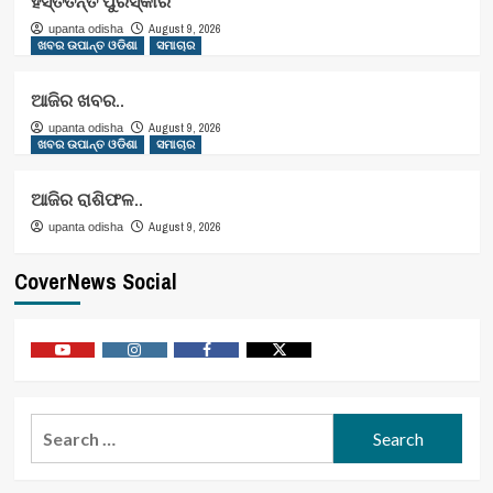
ହସ୍ତତନ୍ତ ପୁରସ୍କାର
August 9, 2026
upanta odisha
ଖବର ଉପାନ୍ତ ଓଡିଶା
ସମାଚାର
ଆଜିର ଖବର..
August 9, 2026
upanta odisha
ଖବର ଉପାନ୍ତ ଓଡିଶା
ସମାଚାର
ଆଜିର ରାଶିଫଳ..
August 9, 2026
upanta odisha
CoverNews Social
Youtube
Vimeo
Facebook
Twitter
Search
for: