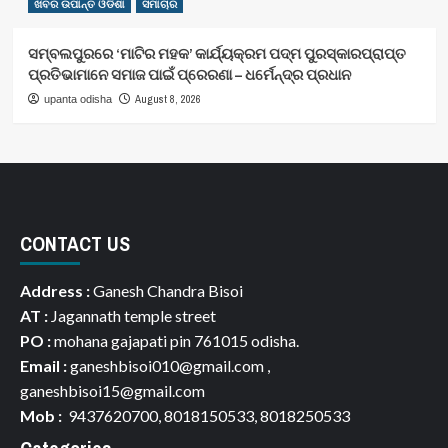
ଖବର ଉପାନ୍ତ ଓଡିଶା
ସମାଚାର
ସମ୍ବଲପୁରରେ ‘ମାଟିର ମହକ’ କାର୍ଯ୍ୟକ୍ରମ ପଦ୍ମ ପୁରସ୍କାରପ୍ରାପ୍ତ
ପ୍ରତିଭାମାନେ ସମାଜ ପାଇଁ ପ୍ରେରଣା – ଧର୍ମେନ୍ଦ୍ର ପ୍ରଧାନ
August 8, 2026
upanta odisha
CONTACT US
Address :
Ganesh Chandra Bisoi
AT :
Jagannath temple street
PO :
mohana gajapati pin 761015 odisha.
Email :
ganeshbisoi010@gmail.com ,
ganeshbisoi15@gmail.com
Mob :
9437620700, 8018150533, 8018250533