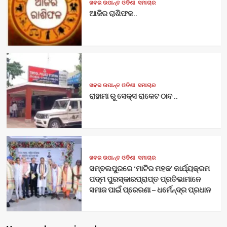
ଖବର ଉପାନ୍ତ ଓଡିଶା
ସମାଚାର
ଆଜିର ରାଶିଫଳ..
ଖବର ଉପାନ୍ତ ଓଡିଶା
ସମାଚାର
ରାହାମା ରୁ ସେକ୍ସ ରାକେଟ ଠାବ ..
ଖବର ଉପାନ୍ତ ଓଡିଶା
ସମାଚାର
ସମ୍ବଲପୁରରେ ‘ମାଟିର ମହକ’ କାର୍ଯ୍ୟକ୍ରମ
ପଦ୍ମ ପୁରସ୍କାରପ୍ରାପ୍ତ ପ୍ରତିଭାମାନେ
ସମାଜ ପାଇଁ ପ୍ରେରଣା – ଧର୍ମେନ୍ଦ୍ର ପ୍ରଧାନ