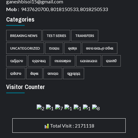
ganeshbisoi15@gmail.com
Mob :
9437620700, 8018150533, 8018250533
Categories
BREAKING NEWS
TEST SERIES
TRANSFERS
UNCATEGORIZED
ଅପରାଧ
କ୍ରୀଡ଼ା
ଖବର ଉପାନ୍ତ ଓଡିଶା
ପର୍ଯ୍ୟଟନ
ବ୍ୟବସାୟ
ମନୋରଞ୍ଜନ
ଯୋଗାଯୋଗ
ରାଜନୀତି
ରାଶିଫଳ
ଶିକ୍ଷା
ସମାଚାର
ସ୍ୱାସ୍ଥ୍ୟ
Visitor Counter
Total Visit : 2171118