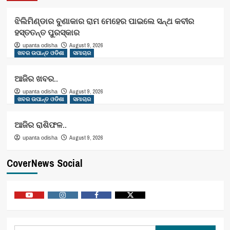
ଝିଲିମିଣ୍ଡାର ବୁଣାକାର ରାମ ମେହେର ପାଇଲେ ସନ୍ଥ କବୀର
ହସ୍ତତନ୍ତ ପୁରସ୍କାର
August 9, 2026
upanta odisha
ଖବର ଉପାନ୍ତ ଓଡିଶା
ସମାଚାର
ଆଜିର ଖବର..
August 9, 2026
upanta odisha
ଖବର ଉପାନ୍ତ ଓଡିଶା
ସମାଚାର
ଆଜିର ରାଶିଫଳ..
August 9, 2026
upanta odisha
CoverNews Social
Youtube
Vimeo
Facebook
Twitter