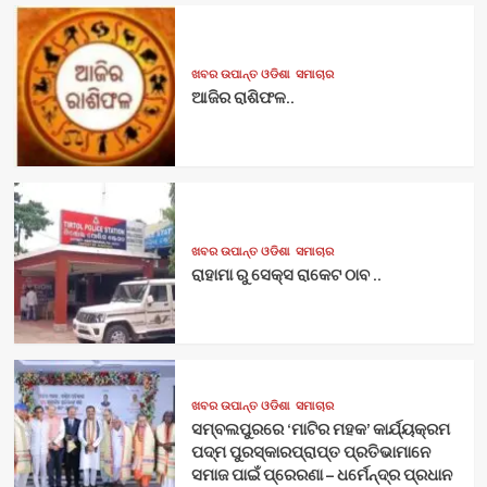
ଖବର ଉପାନ୍ତ ଓଡିଶା
ସମାଚାର
ଆଜିର ରାଶିଫଳ..
ଖବର ଉପାନ୍ତ ଓଡିଶା
ସମାଚାର
ରାହାମା ରୁ ସେକ୍ସ ରାକେଟ ଠାବ ..
ଖବର ଉପାନ୍ତ ଓଡିଶା
ସମାଚାର
ସମ୍ବଲପୁରରେ ‘ମାଟିର ମହକ’ କାର୍ଯ୍ୟକ୍ରମ
ପଦ୍ମ ପୁରସ୍କାରପ୍ରାପ୍ତ ପ୍ରତିଭାମାନେ
ସମାଜ ପାଇଁ ପ୍ରେରଣା – ଧର୍ମେନ୍ଦ୍ର ପ୍ରଧାନ