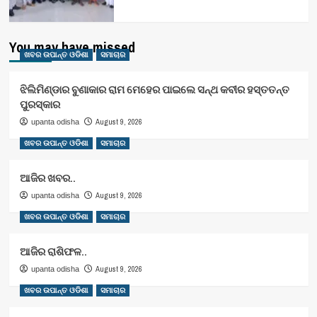
You may have missed
ଖବର ଉପାନ୍ତ ଓଡିଶା
ସମାଚାର
ଝିଲିମିଣ୍ଡାର ବୁଣାକାର ରାମ ମେହେର ପାଇଲେ ସନ୍ଥ କବୀର ହସ୍ତତନ୍ତ
ପୁରସ୍କାର
August 9, 2026
upanta odisha
ଖବର ଉପାନ୍ତ ଓଡିଶା
ସମାଚାର
ଆଜିର ଖବର..
August 9, 2026
upanta odisha
ଖବର ଉପାନ୍ତ ଓଡିଶା
ସମାଚାର
ଆଜିର ରାଶିଫଳ..
August 9, 2026
upanta odisha
ଖବର ଉପାନ୍ତ ଓଡିଶା
ସମାଚାର