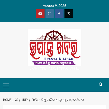
Skip
August 9, 2026
to
content
Youtube
Vimeo
Facebook
Twitter
UPANT ODISHA NO. 1 ODIA CHANNEL
Primary
Menu
HOME
30
JULY
2023
ଶିଶୁ ବାଟିକା ପକ୍ଷରୁ ମାତୃ କର୍ମଶାଳା