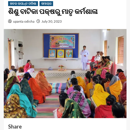
ଖବର ଉପାନ୍ତ ଓଡିଶା
ସମାଚାର
ଶିଶୁ ବାଟିକା ପକ୍ଷରୁ ମାତୃ କର୍ମଶାଳା
upanta odisha
July 30, 2023
Share