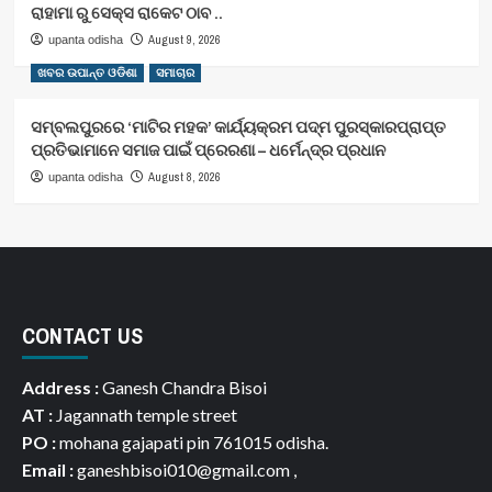
ରାହାମା ରୁ ସେକ୍ସ ରାକେଟ ଠାବ ..
August 9, 2026
upanta odisha
ଖବର ଉପାନ୍ତ ଓଡିଶା
ସମାଚାର
ସମ୍ବଲପୁରରେ ‘ମାଟିର ମହକ’ କାର୍ଯ୍ୟକ୍ରମ ପଦ୍ମ ପୁରସ୍କାରପ୍ରାପ୍ତ
ପ୍ରତିଭାମାନେ ସମାଜ ପାଇଁ ପ୍ରେରଣା – ଧର୍ମେନ୍ଦ୍ର ପ୍ରଧାନ
August 8, 2026
upanta odisha
CONTACT US
Address :
Ganesh Chandra Bisoi
AT :
Jagannath temple street
PO :
mohana gajapati pin 761015 odisha.
Email :
ganeshbisoi010@gmail.com ,