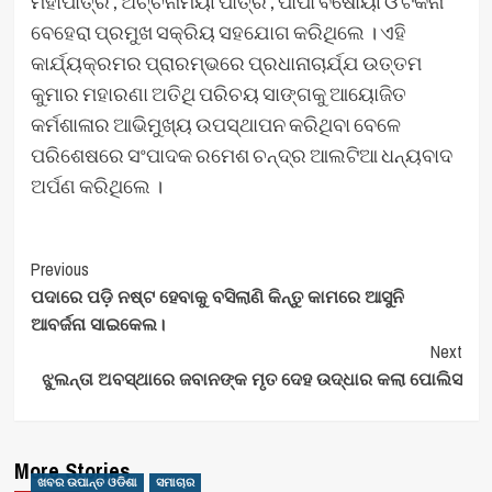
ମହାପାତ୍ର , ଅର୍ଚ୍ଚନାମୟୀ ପାତ୍ର , ପାପା ବିଷୋୟୀ ଓ ଟିକିନା
ବେହେରା ପ୍ରମୁଖ ସକ୍ରିୟ ସହଯୋଗ କରିଥିଲେ । ଏହି
କାର୍ଯ୍ୟକ୍ରମର ପ୍ରାରମ୍ଭରେ ପ୍ରଧାନାଚାର୍ଯ୍ଯ ଉତ୍ତମ
କୁମାର ମହାରଣା ଅତିଥି ପରିଚୟ ସାଙ୍ଗକୁ ଆୟୋଜିତ
କର୍ମଶାଳାର ଆଭିମୁଖ୍ୟ ଉପସ୍ଥାପନ କରିଥିବା ବେଳେ
ପରିଶେଷରେ ସଂପାଦକ ରମେଶ ଚନ୍ଦ୍ର ଆଲଟିଆ ଧନ୍ୟବାଦ
ଅର୍ପଣ କରିଥିଲେ ।
Post
Previous
ପଦାରେ ପଡ଼ି ନଷ୍ଟ ହେବାକୁ ବସିଲାଣି କିନ୍ତୁ କାମରେ ଆସୁନି
Navigation
ଆବର୍ଜନା ସାଇକେଲ।
Next
ଝୁଲନ୍ତା ଅବସ୍ଥାରେ ଜବାନଙ୍କ ମୃତ ଦେହ ଉଦ୍ଧାର କଲା ପୋଲିସ
More Stories
ଖବର ଉପାନ୍ତ ଓଡିଶା
ସମାଚାର