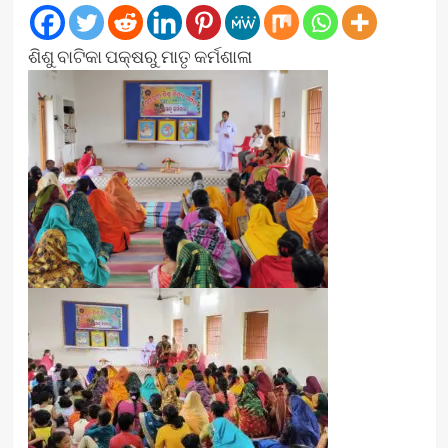
ଶିଶୁ ବାଟିକା ପକ୍ଷରୁ ମାତୃ କର୍ମଶାଳା