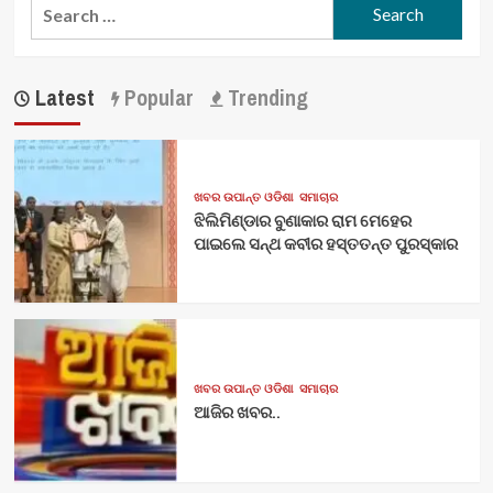
Search
for:
Latest
Popular
Trending
ଖବର ଉପାନ୍ତ ଓଡିଶା
ସମାଚାର
ଝିଲିମିଣ୍ଡାର ବୁଣାକାର ରାମ ମେହେର
ପାଇଲେ ସନ୍ଥ କବୀର ହସ୍ତତନ୍ତ ପୁରସ୍କାର
ଖବର ଉପାନ୍ତ ଓଡିଶା
ସମାଚାର
ଆଜିର ଖବର..