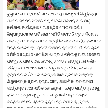
ବୁଗୁଡା : ତା ୩୦/୦୭/୨୩ : ସ୍ଥାନୀୟ ସରସ୍ବତୀ ଶିଶୁ ବିଦ୍ୟା
ମନ୍ଦିର ସ୍ବପରିସରରେ ଶିଶୁ ବାଟିକା ପକ୍ଷରୁ ଆଜି ମାତୃ
କର୍ମଶାଳା କାର୍ଯ୍ୟକ୍ରମ ଅନୁଷ୍ଠିତ ହୋଇଯାଇଛି ।
ଶିକ୍ଷାନୁଷ୍ଠାନର ପରିଚାଳନା ସମିତି ସଭାପତି ବ୍ରଜ କିଶୋର
ପାଢ଼ୀଙ୍କ ପୌରହିତ୍ଯରେ ଅନୁଷ୍ଠିତ ଉକ୍ତ କାର୍ଯ୍ୟକ୍ରମରେ
ଅତିଥି ଭାବେ ଶିକ୍ଷୟିତ୍ରୀ ରଶ୍ମିତା କୁମାରୀ ପାଢୀ, ପରିଚାଳନା
ସମିତି ସଦସ୍ଯା ସନ୍ତୋଷିନୀ ପାତ୍ର ଓ ନମିତା କୁମାରୀ ବେହେରା
ପ୍ରମୁଖ ଯୋଗ ଦେଇ ଉପସ୍ଥିତ ମାତୃଗଣଙ୍କୁ ମାର୍ଗ ଦର୍ଶନ
କରିଥିଲେ । ଏ ଅବସରରେ ଶିଶୁମାନଙ୍କ ନିମନ୍ତେ ଛାୟା
ନୃତ୍ଯ ପ୍ରଦର୍ଶିତ ଏବଂ ବୌଦ୍ଧିକ ଜ୍ଞାନ ପ୍ରଦାନ ସାଙ୍ଗକୁ
ଶିଶୁମାନଙ୍କ ଦ୍ବାରା ନୃତ୍ଯ, ଗୀତ, ଶାରୀରିକ, ରଙ୍ଗତୂଳୀ
କାର୍ଯ୍ୟକ୍ରମ ଅନୁଷ୍ଠିତ ହୋଇଥିଲା । ଉକ୍ତ କାର୍ଯ୍ୟକ୍ରମକୁ
ବାଟିକା ପ୍ରମୁଖ ଗୁରୁମା ମମତା କୁମାରୀ ସାହୁ ପରିଚାଳନା
କରିଥିବା ବେଳେ ଏଥିରେ ଗୁରୁମା ପ୍ରତିମା ସାହୁ , ସୁଜାତା