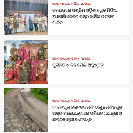
ଖବର ଉପାନ୍ତ ଓଡିଶା
ସମାଚାର
ବରଗଡ଼ରେ ପଶ୍ଚିମ ଓଡ଼ିଶା ୱେବ୍ ମିଡିଆ
ଆସୋସିଏସନର ଷଷ୍ଠ ବାର୍ଷିକ ଉତ୍ସବ
ପାଳିତ
ଖବର ଉପାନ୍ତ ଓଡିଶା
ସମାଚାର
ପୁରୀରେ ଶାବନ ମେଳା ଅନୁଷ୍ଠିତ
ଖବର ଉପାନ୍ତ ଓଡିଶା
ସମାଚାର
କାବଲପୁର ଲେବରକ୍ରସିଂ ଠାରୁ ହରସିଂହପୁର
ରାସ୍ତା ମରଣଯନ୍ତା ରେ ପରିଣତ : ଯାତ୍ରୀ ଓ
ଛାତ୍ରଛାତ୍ରୀ ହନ୍ତସନ୍ତ ..