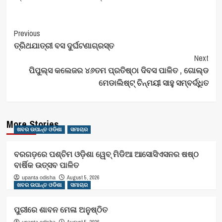
Post
Previous
ତ୍ରିଥଯାତ୍ରୀ ବସ ଦୁର୍ଘଟଣାଗ୍ରସ୍ତ
Navigation
Next
ପିପୁଲ୍ସ କଲେଜର ୪୬ତମ ପ୍ରତିଷ୍ଠା ଦିବସ ପାଳିତ , ଗୋଲ୍ଡ
ମେଡାଲିଷ୍ଟ୍ ଚିନ୍ମୟୀ ସାହୁ ସମ୍ବର୍ଦ୍ଧିତ
More Stories
ଖବର ଉପାନ୍ତ ଓଡିଶା
ସମାଚାର
ବରଗଡ଼ରେ ପଶ୍ଚିମ ଓଡ଼ିଶା ୱେବ୍ ମିଡିଆ ଆସୋସିଏସନର ଷଷ୍ଠ
ବାର୍ଷିକ ଉତ୍ସବ ପାଳିତ
August 5, 2026
upanta odisha
ଖବର ଉପାନ୍ତ ଓଡିଶା
ସମାଚାର
ପୁରୀରେ ଶାବନ ମେଳା ଅନୁଷ୍ଠିତ