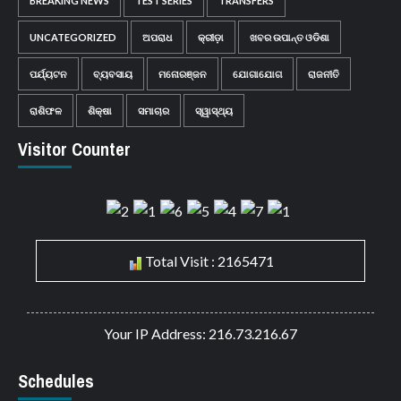
BREAKING NEWS
TEST SERIES
TRANSFERS
UNCATEGORIZED
ଅପରାଧ
କ୍ରୀଡ଼ା
ଖବର ଉପାନ୍ତ ଓଡିଶା
ପର୍ଯ୍ୟଟନ
ବ୍ୟବସାୟ
ମନୋରଞ୍ଜନ
ଯୋଗାଯୋଗ
ରାଜନୀତି
ରାଶିଫଳ
ଶିକ୍ଷା
ସମାଚାର
ସ୍ୱାସ୍ଥ୍ୟ
Visitor Counter
Total Visit : 2165471
Your IP Address: 216.73.216.67
Schedules