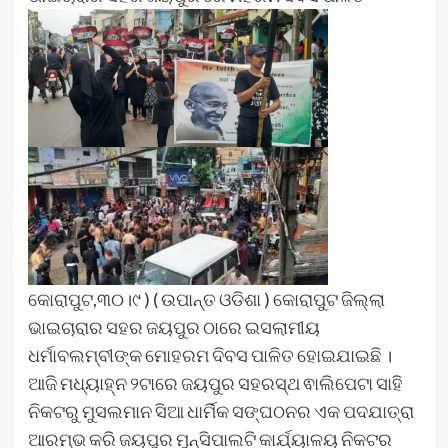
କୋରାପୁଟ,୩୦।୯ ) ( ଉପାନ୍ତ ଓଡିଶା ) କୋରାପୁଟ ଜିଲ୍ଲା
ଭାଇଚାରାର ସହର ଜୟପୁର ଠାରେ ଇସଲାମୀୟ
ଧର୍ମାବଲମ୍ବୀଙ୍କ ମୋହରମ ଦିବସ ପାଳିତ ହୋଇଯାଇଛି ।
ଆଜି ମଧ୍ୟାହ୍ନ ୨ଟାରେ ଜୟପୁର ସହରସ୍ଥ ଵାଲିପେଟା ସାହି
ନିକଟରୁ ମୁସଲମାନ ସିଆ ଧାର୍ମିକ ସଙ୍ଘଠନର ଏକ ପଦଯାତ୍ରା
ଆରମ୍ଭ କରି ଜୟପୁର ମୁନ୍ସିପାଲଟି କାର୍ଯ୍ୟାଳୟ ନିକଟର