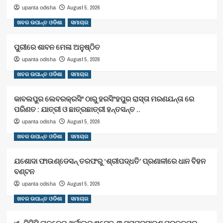
August 5, 2026
upanta odisha
ଖବର ଉପାନ୍ତ ଓଡିଶା
ସମାଚାର
ପୁରୀରେ ଶାବନ ମେଳା ଅନୁଷ୍ଠିତ
August 5, 2026
upanta odisha
ଖବର ଉପାନ୍ତ ଓଡିଶା
ସମାଚାର
କାବଲପୁର ଲେବରକ୍ରସିଂ ଠାରୁ ହରସିଂହପୁର ରାସ୍ତା ମରଣଯନ୍ତା ରେ
ପରିଣତ : ଯାତ୍ରୀ ଓ ଛାତ୍ରଛାତ୍ରୀ ହନ୍ତସନ୍ତ ..
August 5, 2026
upanta odisha
ଖବର ଉପାନ୍ତ ଓଡିଶା
ସମାଚାର
ଯଶୋଦା ଫାଉଣ୍ଡେସନ୍ ତରଫରୁ ‘ଶ୍ରୀପଦ୍ଧତି’ ପ୍ରଣାଳୀରେ ଧାନ ବିହନ
ବଣ୍ଟନ
August 5, 2026
upanta odisha
ଖବର ଉପାନ୍ତ ଓଡିଶା
ସମାଚାର