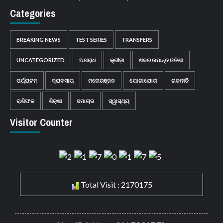
Categories
BREAKING NEWS
TEST SERIES
TRANSFERS
UNCATEGORIZED
ଅପରାଧ
କ୍ରୀଡ଼ା
ଖବର ଉପାନ୍ତ ଓଡିଶା
ପର୍ଯ୍ୟଟନ
ବ୍ୟବସାୟ
ମନୋରଞ୍ଜନ
ଯୋଗାଯୋଗ
ରାଜନୀତି
ରାଶିଫଳ
ଶିକ୍ଷା
ସମାଚାର
ସ୍ୱାସ୍ଥ୍ୟ
Visitor Counter
Total Visit : 2170175