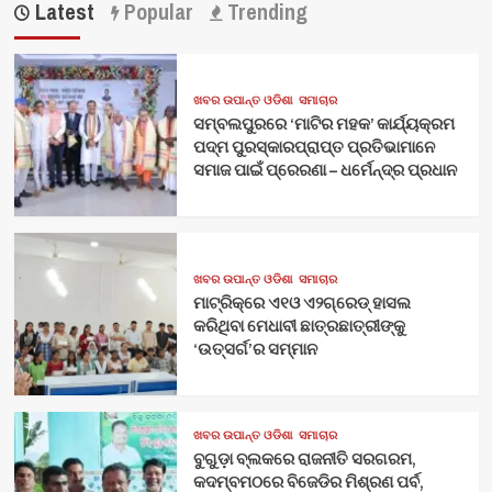
Latest
Popular
Trending
ଖବର ଉପାନ୍ତ ଓଡିଶା
ସମାଚାର
ସମ୍ବଲପୁରରେ ‘ମାଟିର ମହକ’ କାର୍ଯ୍ୟକ୍ରମ
ପଦ୍ମ ପୁରସ୍କାରପ୍ରାପ୍ତ ପ୍ରତିଭାମାନେ
ସମାଜ ପାଇଁ ପ୍ରେରଣା – ଧର୍ମେନ୍ଦ୍ର ପ୍ରଧାନ
ଖବର ଉପାନ୍ତ ଓଡିଶା
ସମାଚାର
ମାଟ୍ରିକ୍‌ରେ ଏ୧ଓ ଏ୨ଗ୍ରେଡ୍‌ ହାସଲ
କରିଥିବା ମେଧାବୀ ଛାତ୍ରଛାତ୍ରୀଙ୍କୁ
‘ଉତ୍ସର୍ଗ’ର ସମ୍ମାନ
ଖବର ଉପାନ୍ତ ଓଡିଶା
ସମାଚାର
ବୁଗୁଡ଼ା ବ୍ଲକରେ ରାଜନୀତି ସରଗରମ,
କଦମ୍ବମଠରେ ବିଜେଡିର ମିଶ୍ରଣ ପର୍ବ,