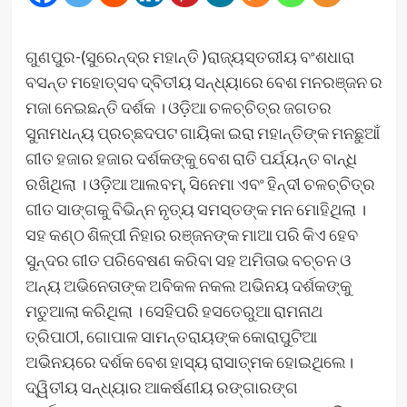
ଗୁଣପୁର-(ସୁରେନ୍ଦ୍ର ମହାନ୍ତି )ରାଜ୍ୟସ୍ତରୀୟ ବଂଶଧାରା
ବସନ୍ତ ମହୋତ୍ସବ ଦ୍ବିତୀୟ ସନ୍ଧ୍ୟାରେ ବେଶ ମନରଞ୍ଜନ ର
ମଜା ନେଇଛନ୍ତି ଦର୍ଶକ । ଓଡ଼ିଆ ଚଳଚ୍ଚିତ୍ର ଜଗତର
ସୁନାମଧନ୍ୟ ପ୍ରଚ୍ଛଦପଟ ଗାୟିକା ଇରା ମହାନ୍ତିଙ୍କ ମନଛୁଆଁ
ଗୀତ ହଜାର ହଜାର ଦର୍ଶକଙ୍କୁ ବେଶ ରାତି ପର୍ଯ୍ୟନ୍ତ ବାନ୍ଧି
ରଖିଥିଲା । ଓଡ଼ିଆ ଆଲବମ୍, ସିନେମା ଏବଂ ହିନ୍ଦୀ ଚଳଚ୍ଚିତ୍ର
ଗୀତ ସାଙ୍ଗକୁ ବିଭିନ୍ନ ନୃତ୍ୟ ସମସ୍ତଙ୍କ ମନ ମୋହିଥିଲା ।
ସହ କଣ୍ଠ ଶିଳ୍ପୀ ନିହାର ରଞ୍ଜନଙ୍କ ମାଆ ପରି କିଏ ହେବ
ସୁନ୍ଦର ଗୀତ ପରିବେଷଣ କରିବା ସହ ଅମିତାଭ ବଚ୍ଚନ ଓ
ଅନ୍ୟ ଅଭିନେତାଙ୍କ ଅବିକଳ ନକଲ ଅଭିନୟ ଦର୍ଶକଙ୍କୁ
ମତୁଆଲା କରିଥିଲା । ସେହିପରି ହସତେରୁଆ ରାମନାଥ
ତ୍ରିପାଠୀ, ଗୋପାଳ ସାମନ୍ତରାୟଙ୍କ କୋରାପୁଟିଆ
ଅଭିନୟରେ ଦର୍ଶକ ବେଶ ହାସ୍ୟ ରାସାତ୍ମକ ହୋଇଥିଲେ।
ଦ୍ୱିତୀୟ ସନ୍ଧ୍ୟାର ଆକର୍ଷଣୀୟ ରଙ୍ଗାରଙ୍ଗ