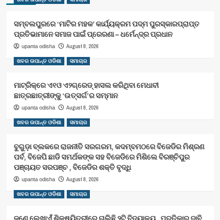
ସମ୍ବଲପୁରରେ ‘ମାଟିର ମହକ’ କାର୍ଯ୍ୟକ୍ରମ ପଦ୍ମ ପୁରସ୍କାରପ୍ରାପ୍ତ
ପ୍ରତିଭାମାନେ ସମାଜ ପାଇଁ ପ୍ରେରଣା – ଧର୍ମେନ୍ଦ୍ର ପ୍ରଧାନ
August 8, 2026
upanta odisha
ଖବର ଉପାନ୍ତ ଓଡିଶା
ସମାଚାର
ମାଟ୍ରିକ୍‌ରେ ଏ୧ଓ ଏ୨ଗ୍ରେଡ୍‌ ହାସଲ କରିଥିବା ମେଧାବୀ
ଛାତ୍ରଛାତ୍ରୀଙ୍କୁ ‘ଉତ୍ସର୍ଗ’ର ସମ୍ମାନ
August 8, 2026
upanta odisha
ଖବର ଉପାନ୍ତ ଓଡିଶା
ସମାଚାର
ବୁଗୁଡ଼ା ବ୍ଲକରେ ରାଜନୀତି ସରଗରମ, କଦମ୍ବମଠରେ ବିଜେଡିର ମିଶ୍ରଣ
ପର୍ବ, ବିଜେପି ଛାଡି ସମର୍ଥକଙ୍କ ସହ ବିଜେଡିରେ ମିଶିଲେ ବିରଞ୍ଚିପୁର
ପଞ୍ଚାୟତ ସରପଞ୍ଚ , ବିଜେଡିର ଶକ୍ତି ବୃଦ୍ଧି
August 8, 2026
upanta odisha
ଖବର ଉପାନ୍ତ ଓଡିଶା
ସମାଚାର
ଜଣେ ଲେଖାଏଁ ଶିକ୍ଷୟିତ୍ରୀରେ ଚାଲିଛି ୨ଟି ବିଦ୍ୟାଳୟ , ପ୍ରତିକାର ଦାବି