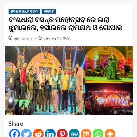
ଖବର ଉପାନ୍ତ ଓଡିଶା
ସମାଚାର
ବଂଶଧାରା ବସନ୍ତ ମହୋତ୍ସବ ରେ ଇରା
ଝୁମାଇଲେ, ହସାଇଲେ ରାମନାଥ ଓ ଗୋପାଳ
upanta odisha
January 30, 2023
Share