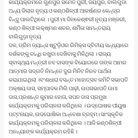
କାର୍ଯ୍ୟକ୍ରମରେ ଗୁଣପୁର ସମେତ ପୁରୀ, ଜୟପୁର, ବାଲିଗୁଡା
ଅନ୍ୟ ଜିଲାର ନୃତ୍ୟ ଓ କଣ୍ଠଶିଳ୍ପୀ ଆକର୍ଷଣର କେନ୍ଦ୍ର
ବିନ୍ଦୁ ପାଲଟିଥିଲେ । ପୁରୀ ମା ଦିନକେଶ୍ଵରୀ ନୃତ୍ୟ ମଞ୍ଜରୀ,
କଣ୍ଠ ଶିଳ୍ପୀ ଲକ୍ଷ୍ମଣ ଶବର, ଶର୍ମିଳା ସାମନ୍ତରାୟ
ବାଲିଗୁଡ଼ା ନୃତ୍ୟ
ଦଳ, ଡ୍ରିମ ଡ୍ୟାନ୍ସ ଷ୍ଟୁଡ଼ିଓର ରିମିକ୍ସ ଦ୍ବିତୀୟ ସନ୍ଧ୍ୟାରେ
ଦର୍ଶକଙ୍କୁ ବାନ୍ଧି ରଖୁବା ଦେଖିବାକୁ ମିଳିଥିଲା । ରାଜ୍ୟ
ସ୍ବାସ୍ଥ୍ୟ ମନ୍ତ୍ରୀ ନବ ଦାସଙ୍କ ବିୟୋଗରେ ତାଙ୍କ ଆମର
ଆତ୍ମାର ସଦ୍‌ଗତି ନିମନ୍ତେ ଦୁଇ ମିନିଟ ନିରବ ପାର୍ଥନା
କରାଯାଇଥିଲା ।ବଂଶଧାରା ବସନ୍ତ ମହୋତ୍ସବ କମିଟି ସଭାପତି
ଅକ୍ଷୟ ଦାସ, ସମ୍ପାଦକ ମିଲି ପାଢ଼ୀ, ଉପସଭାପତି ଉମା
ଦାସ,ପ୍ରଶାନ୍ତ କୁମାର ହୋତା, ସପନ ଦାସ ପ୍ରମୁଖ
କାର୍ଯ୍ୟକ୍ରମକୁ ପରିଚାଳନା କରିଥିଲେ । ଉଦ୍‌ଘୋଷକ ପୀୟୁଷ
ପଟ୍ଟନାୟକ, ଉଦଘୋଷିକା ଅନ୍ବେଶା ବ୍ରହ୍ମ। ସାଂସ୍କୃତିକ
କାର୍ଯ୍ୟକ୍ରମକୁ ପରିଚାଳନା କରିଥିଲେ । ଆଜି କଣ୍ଠଶିଳ୍ପୀ
ଅନନ୍ୟାଙ୍କ କାର୍ଯ୍ୟକ୍ରମ ରହିଛି ।