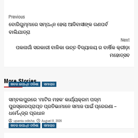
Post
Previous
ବୋରିଗୁମ୍ମାରେ ସମ୍ପନ୍ନ ହେଲା ଆଦିବାସୀଙ୍କ ଗଣପର୍ବ
Navigation
ବାଲିଯାତ୍ରା
Next
ପକନାଗାଁ ସରକାରୀ ବାଳିକା ଉଚ୍ଚ ବିଦ୍ୟାଳୟ ର ବାର୍ଷିକ କ୍ରୀଡ଼ା
ମହୋତ୍ସବ
More Stories
ଖବର ଉପାନ୍ତ ଓଡିଶା
ସମାଚାର
ସମ୍ବଲପୁରରେ ‘ମାଟିର ମହକ’ କାର୍ଯ୍ୟକ୍ରମ ପଦ୍ମ
ପୁରସ୍କାରପ୍ରାପ୍ତ ପ୍ରତିଭାମାନେ ସମାଜ ପାଇଁ ପ୍ରେରଣା –
ଧର୍ମେନ୍ଦ୍ର ପ୍ରଧାନ
August 8, 2026
upanta odisha
ଖବର ଉପାନ୍ତ ଓଡିଶା
ସମାଚାର