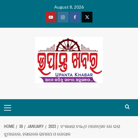
Skip
August 8, 2026
to
content
Youtube
Vimeo
Facebook
Twitter
UPANT ODISHA NO. 1 ODIA CHANNEL
Primary
Menu
HOME
30
JANUARY
2023
ବଂଶଧାରା ବସନ୍ତ ମହୋତ୍ସବ ରେ ଇରା
ଝୁମାଇଲେ, ହସାଇଲେ ରାମନାଥ ଓ ଗୋପାଳ