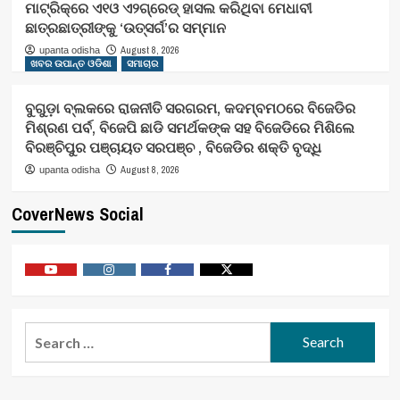
ମାଟ୍ରିକ୍‌ରେ ଏ୧ଓ ଏ୨ଗ୍ରେଡ୍‌ ହାସଲ କରିଥିବା ମେଧାବୀ
ଛାତ୍ରଛାତ୍ରୀଙ୍କୁ ‘ଉତ୍ସର୍ଗ’ର ସମ୍ମାନ
August 8, 2026
upanta odisha
ଖବର ଉପାନ୍ତ ଓଡିଶା
ସମାଚାର
ବୁଗୁଡ଼ା ବ୍ଲକରେ ରାଜନୀତି ସରଗରମ, କଦମ୍ବମଠରେ ବିଜେଡିର
ମିଶ୍ରଣ ପର୍ବ, ବିଜେପି ଛାଡି ସମର୍ଥକଙ୍କ ସହ ବିଜେଡିରେ ମିଶିଲେ
ବିରଞ୍ଚିପୁର ପଞ୍ଚାୟତ ସରପଞ୍ଚ , ବିଜେଡିର ଶକ୍ତି ବୃଦ୍ଧି
August 8, 2026
upanta odisha
CoverNews Social
Youtube
Vimeo
Facebook
Twitter
Search
for: