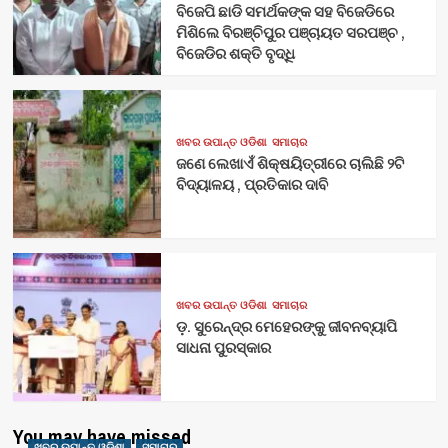
ବିଜେପି ଛାଡି ସମର୍ଥକଙ୍କ ସହ ବିଜେଡିରେ
ମିଶିଲେ ବିରଞ୍ଚିପୁର ପଞ୍ଚାୟତ ସରପଞ୍ଚ ,
ବିଜେଡିର ଶକ୍ତି ବୃଦ୍ଧି
ଖବର ଉପାନ୍ତ ଓଡିଶା
ସମାଚାର
ଜଣେ ଲେଖାଏଁ ଶିକ୍ଷୟିତ୍ରୀରେ ଚାଲିଛି ୨ଟି
ବିଦ୍ୟାଳୟ , ପ୍ରତିକାର ଦାବି
ଖବର ଉପାନ୍ତ ଓଡିଶା
ସମାଚାର
ଡ଼. ସୁରେନ୍ଦ୍ର ମେହେରଙ୍କୁ ଜୀବନବ୍ୟାପି
ସାଧନା ପୁରସ୍କାର
You may have missed
ଖବର ଉପାନ୍ତ ଓଡିଶା
ସମାଚାର