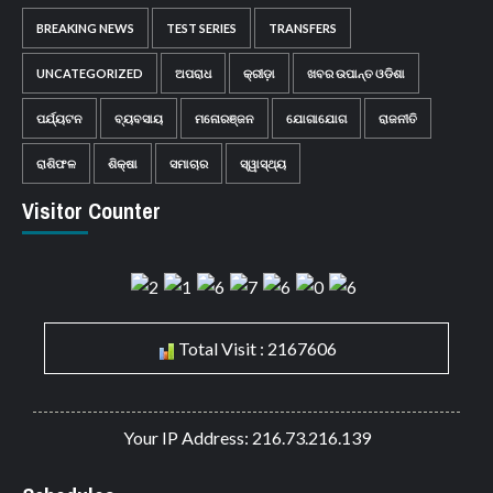
BREAKING NEWS
TEST SERIES
TRANSFERS
UNCATEGORIZED
ଅପରାଧ
କ୍ରୀଡ଼ା
ଖବର ଉପାନ୍ତ ଓଡିଶା
ପର୍ଯ୍ୟଟନ
ବ୍ୟବସାୟ
ମନୋରଞ୍ଜନ
ଯୋଗାଯୋଗ
ରାଜନୀତି
ରାଶିଫଳ
ଶିକ୍ଷା
ସମାଚାର
ସ୍ୱାସ୍ଥ୍ୟ
Visitor Counter
Total Visit : 2167606
Your IP Address: 216.73.216.139