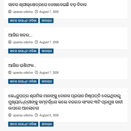
ସାବର ଶ୍ରୀକ୍ଷେତ୍ରରେ ଦେଖାଦେଇଛି ବଡ଼ ବିବାଦ
August 7, 2026
upanta odisha
ଖବର ଉପାନ୍ତ ଓଡିଶା
ସମାଚାର
ଆଜିର ଖବର…
August 7, 2026
upanta odisha
ଖବର ଉପାନ୍ତ ଓଡିଶା
ସମାଚାର
ଆଜିର ରାଶିଫଳ..
August 7, 2026
upanta odisha
ଖବର ଉପାନ୍ତ ଓଡିଶା
ସମାଚାର
କେନ୍ଦୁପତ୍ର ଶ୍ରମିକ ମାନଙ୍କୁ ବୋନସ ପ୍ରଦାନ ନିଷ୍ପତ୍ତି ଦେଇଥିବାରୁ
ମୁଖ୍ୟମନ୍ତ୍ରୀଙ୍କୁ ସମ୍ବର୍ଦ୍ଧନା କଲେ ବରଗଡ ସାଂସଦ:୩ଟି ପ୍ରମୁଖ ଦାବୀ
ଉପରେ ଆଲୋଚନା
August 6, 2026
upanta odisha
ଖବର ଉପାନ୍ତ ଓଡିଶା
ସମାଚାର