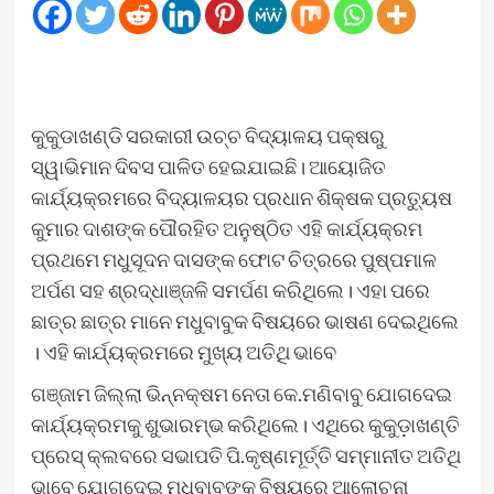
କୁକୁଡାଖଣ୍ଡି ସରକାରୀ ଉଚ୍ଚ ବିଦ୍ୟାଳୟ ପକ୍ଷରୁ
ସ୍ୱାଭିମାନ ଦିବସ ପାଳିତ ହେଇଯାଇଛି। ଆୟୋଜିତ
କାର୍ଯ୍ୟକ୍ରମରେ ବିଦ୍ୟାଳୟର ପ୍ରଧାନ ଶିକ୍ଷକ ପ୍ରତ୍ୟୁଷ
କୁମାର ଦାଶଙ୍କ ପୌରହିତ ଅନୁଷ୍ଠିତ ଏହି କାର୍ଯ୍ୟକ୍ରମ
ପ୍ରଥମେ ମଧୁସୂଦନ ଦାସଙ୍କ ଫୋଟ ଚିତ୍ରରେ ପୁଷ୍ପମାଳ
ଅର୍ପଣ ସହ ଶ୍ରଦ୍ଧାଞ୍ଜଳି ସମର୍ପଣ କରିଥିଲେ। ଏହା ପରେ
ଛାତ୍ର ଛାତ୍ର ମାନେ ମଧୁବାବୁକ ବିଷୟରେ ଭାଷଣ ଦେଇଥିଲେ
। ଏହି କାର୍ଯ୍ୟକ୍ରମରେ ମୁଖ୍ୟ ଅତିଥି ଭାବେ
ଗଞ୍ଜାମ ଜିଲ୍ଲା ଭିନ୍ନକ୍ଷମ ନେତା କେ.ମଣିବାବୁ ଯୋଗଦେଇ
କାର୍ଯ୍ୟକ୍ରମକୁ ଶୁଭାରମ୍ଭ କରିଥିଲେ। ଏଥିରେ କୁକୁଡ଼ାଖଣ୍ତି
ପ୍ରେସ୍ କ୍ଲବରେ ସଭାପତି ପି.କୃଷ୍ଣମୂର୍ତ୍ତି ସମ୍ମାନୀତ ଅତିଥି
ଭାବେ ଯୋଗଦେଇ ମଧୁବାବୁଙ୍କ ବିଷୟରେ ଆଲୋଚନା