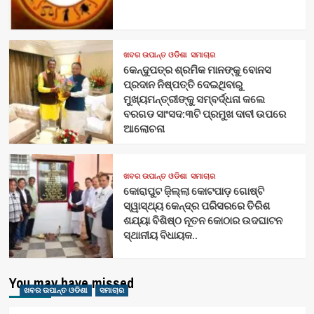
ଖବର ଉପାନ୍ତ ଓଡିଶା
ସମାଚାର
କେନ୍ଦୁପତ୍ର ଶ୍ରମିକ ମାନଙ୍କୁ ବୋନସ
ପ୍ରଦାନ ନିଷ୍ପତ୍ତି ଦେଇଥିବାରୁ
ମୁଖ୍ୟମନ୍ତ୍ରୀଙ୍କୁ ସମ୍ବର୍ଦ୍ଧନା କଲେ
ବରଗଡ ସାଂସଦ:୩ଟି ପ୍ରମୁଖ ଦାବୀ ଉପରେ
ଆଲୋଚନା
ଖବର ଉପାନ୍ତ ଓଡିଶା
ସମାଚାର
କୋରାପୁଟ ଜ଼ିଲ୍ଲା କୋଟପାଡ଼ ଗୋଷ୍ଟି
ସ୍ୱାସ୍ଥ୍ୟ କେନ୍ଦ୍ର ପରିସରରେ ତିରିଶ
ଶଯ୍ୟା ବିଶିଷ୍ଠ ନୂତନ କୋଠାର ଉଦଘାଟନ
ସ୍ଥାନୀୟ ବିଧାୟକ..
You may have missed
ଖବର ଉପାନ୍ତ ଓଡିଶା
ସମାଚାର