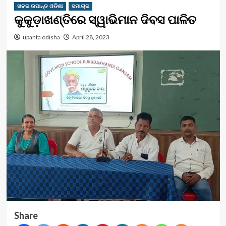
ଖବର ଉପାନ୍ତ ଓଡିଶା
ସମାଚାର
କୁକୁଡ଼ାଖଣ୍ତିରେ ସ୍ୱାଭିମାନ ଦିବସ ପାଳିତ
upanta odisha
April 28, 2023
Share