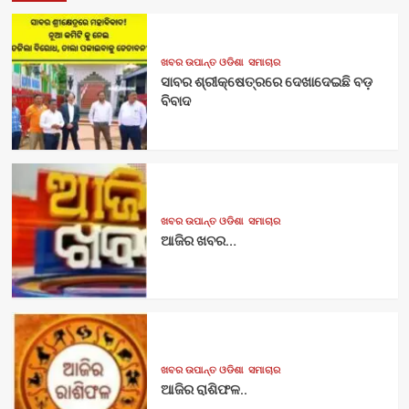
ଖବର ଉପାନ୍ତ ଓଡିଶା
ସମାଚାର
ସାବର ଶ୍ରୀକ୍ଷେତ୍ରରେ ଦେଖାଦେଇଛି ବଡ଼
ବିବାଦ
ଖବର ଉପାନ୍ତ ଓଡିଶା
ସମାଚାର
ଆଜିର ଖବର…
ଖବର ଉପାନ୍ତ ଓଡିଶା
ସମାଚାର
ଆଜିର ରାଶିଫଳ..