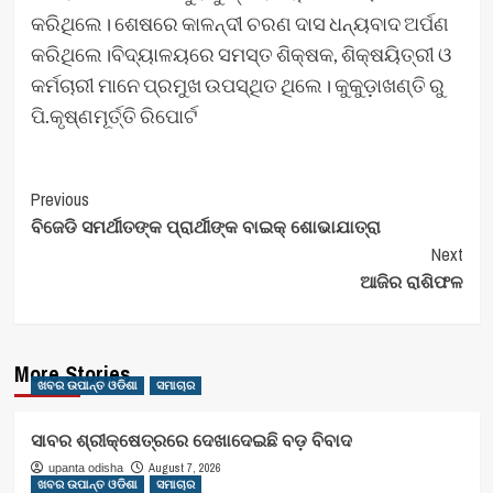
କରିଥିଲେ। ଶେଷରେ କାଳନ୍ଦୀ ଚରଣ ଦାସ ଧନ୍ୟବାଦ ଅର୍ପଣ
କରିଥିଲେ।ବିଦ୍ୟାଳୟରେ ସମସ୍ତ ଶିକ୍ଷକ, ଶିକ୍ଷୟିତ୍ରୀ ଓ
କର୍ମଚାରୀ ମାନେ ପ୍ରମୁଖ ଉପସ୍ଥିତ ଥିଲେ। କୁକୁଡ଼ାଖଣ୍ତି ରୁ
ପି.କୃଷ୍ଣମୂର୍ତ୍ତି ରିପୋର୍ଟ
Post
Previous
ବିଜେଡି ସମର୍ଥୀତଙ୍କ ପ୍ରାର୍ଥୀଙ୍କ ବାଇକ୍ ଶୋଭାଯାତ୍ରା
Navigation
Next
ଆଜିର ରାଶିଫଳ
More Stories
ଖବର ଉପାନ୍ତ ଓଡିଶା
ସମାଚାର
ସାବର ଶ୍ରୀକ୍ଷେତ୍ରରେ ଦେଖାଦେଇଛି ବଡ଼ ବିବାଦ
August 7, 2026
upanta odisha
ଖବର ଉପାନ୍ତ ଓଡିଶା
ସମାଚାର