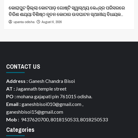
କୋରାପୁଟ ଜ଼ିଲ୍ଲା କୋଟପାଡ଼ ଗୋଷ୍ଟି ସ୍ୱାସ୍ଥ୍ୟ କେନ୍ଦ୍ର ପରିସରରେ
ତିରିଶ ଶଯ୍ୟା ବିଶିଷ୍ଠ ନୂତନ କୋଠାର ଉଦଘାଟନ ସ୍ଥାନୀୟ ବିଧାୟକ..
August 6, 2026
upanta odisha
CONTACT US
Address :
Ganesh Chandra Bisoi
AT :
Jagannath temple street
PO :
mohana gajapati pin 761015 odisha.
Email :
ganeshbisoi010@gmail.com ,
ganeshbisoi15@gmail.com
Mob :
9437620700, 8018150533, 8018250533
Categories