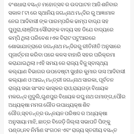
ବଂଶଧାରା ବସନ୍ତ ମହୋତ୍ସବ ର ଉଦଘାଟନ ଆଜି ଶନିବାର
ସକାଳ ୮ଟା ରେ ସ୍ଥାନିୟ ଜଗନ୍ନାଥ ମନ୍ଦିର ରୁ ଆଜ୍ଞାମାଳ
ନେଇ ଆଦିବାସୀ ଙ୍କ ପାରମ୍ପରିକ ଢାମ୍ପ ବାଦ୍ଯ ସହ
ଘୁମୁରା,ଲାଞ୍ଜିଆ ସୌରାଙ୍କ ବାଦ୍ୟ ସହ ଡିଯେ ବାଦ୍ୟରେ
କମ୍ପି ଥିଲା ପରିବେଶ।ଏକ ବିରାଟ ପଟୁଆରରେ
ଶୋଭାଯାତ୍ରାରେ ଜଗନ୍ନାଥ ମନ୍ଦିରରୁ ରୀତିନୀତି ଅନୁସାରେ
ପୂଜାର୍ଚ୍ଚନା କରିବା ପରେ କଳସ ବାହାରି ସହର ପରିକ୍ରମା
କରାଯାଇଥିଲା।ଏହି ସମୟ ରେ ରାଜ୍ୟ ବିଜୁ ସ୍ବାସ୍ଥ୍ୟ
କଲ୍ୟାଣ ବିଭାଗର ଉପଦେଷ୍ଟା ସୁଧୀର କୁମାର ଦାସ ଆଦିବାସୀ
କଲ୍ୟାଣ ଓ ଆଇନ୍ ମନ୍ତ୍ରୀ ଜଗନ୍ନାଥ ସାରକା, ପୂର୍ବତନ
ରାଜ୍ୟ ସଭା ସାଂସଦ ଭାସ୍କର ରାଓ,ରାୟଗଡ଼ା ବିଧାୟକ
ମକରନ୍ଦ ମୁଦୁଲି,ଗୁଣପୁର ବିଧାୟକ ରଘୁ ନାଥ ଗମାଙ୍ଗ,ପୌର
ଅଧ୍ୟକ୍ଷା ମମତା ଗୌଡ ଉପାଧ୍ୟକ୍ଷ ଶିବ
ଗୌଡ,ସ୍ବତନ୍ତ୍ର ଉନ୍ନୟନ ପରିଷଦ ର ଅଧ୍ୟକ୍ଷା
ଅନୁସାୟା ମାଝି, ଛାତ୍ର ବିଜେଡ଼ି ଜିଲ୍ଲା ସଭାପତି ପିଙ୍କୁ
ପଣ୍ଡା,ନବ ନିର୍ମାଣ ସଂଗଠନ ଏବଂ ରାଜ୍ୟ ସ୍ତରୀୟ ବସନ୍ତ