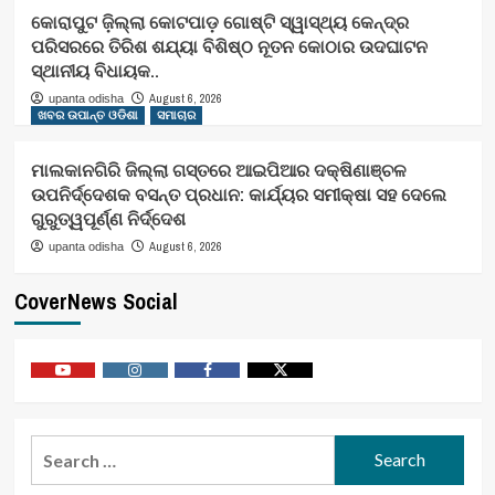
କୋରାପୁଟ ଜ଼ିଲ୍ଲା କୋଟପାଡ଼ ଗୋଷ୍ଟି ସ୍ୱାସ୍ଥ୍ୟ କେନ୍ଦ୍ର
ପରିସରରେ ତିରିଶ ଶଯ୍ୟା ବିଶିଷ୍ଠ ନୂତନ କୋଠାର ଉଦଘାଟନ
ସ୍ଥାନୀୟ ବିଧାୟକ..
August 6, 2026
upanta odisha
ଖବର ଉପାନ୍ତ ଓଡିଶା
ସମାଚାର
ମାଲକାନଗିରି ଜିଲ୍ଲା ଗସ୍ତରେ ଆଇପିଆର ଦକ୍ଷିଣାଞ୍ଚଳ
ଉପନିର୍ଦ୍ଦେଶକ ବସନ୍ତ ପ୍ରଧାନ: କାର୍ଯ୍ୟର ସମୀକ୍ଷା ସହ ଦେଲେ
ଗୁରୁତ୍ୱପୂର୍ଣ୍ଣ ନିର୍ଦ୍ଦେଶ
August 6, 2026
upanta odisha
CoverNews Social
Youtube
Vimeo
Facebook
Twitter
Search
for: