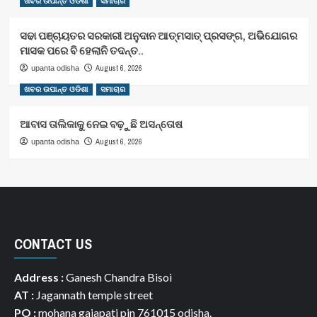
ଖବର ଉପାନ୍ତ ଓଡିଶା
ସମାଚାର
ସଢା ପଞ୍ଚାୟତର ସରକାରୀ ଅନୁଦାନ ଆତ୍ମସାତ୍ ପ୍ରସଙ୍ଗ, ଅଭିଯୋଗର
ମାସକ ପରେ ବି ହେଲାନି ତଦନ୍ତ..
August 6, 2026
upanta odisha
ଖବର ଉପାନ୍ତ ଓଡିଶା
ସମାଚାର
ଆବାସ ତାଲିକାକୁ ନେଇ ବଢ଼ୁଛି ଅସନ୍ତୋଷ
August 6, 2026
upanta odisha
CONTACT US
Address :
Ganesh Chandra Bisoi
AT :
Jagannath temple street
PO :
mohana gajapati pin 761015 odisha.