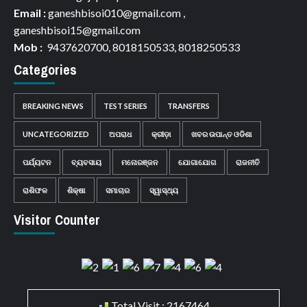
Email :
ganeshbisoi010@gmail.com ,
ganeshbisoi15@gmail.com
Mob :
9437620700, 8018150533, 8018250533
Categories
BREAKING NEWS
TEST SERIES
TRANSFERS
UNCATEGORIZED
ଅପରାଧ
କ୍ରୀଡ଼ା
ଖବର ଉପାନ୍ତ ଓଡିଶା
ପର୍ଯ୍ୟଟନ
ବ୍ୟବସାୟ
ମନୋରଞ୍ଜନ
ଯୋଗାଯୋଗ
ରାଜନୀତି
ରାଶିଫଳ
ଶିକ୍ଷା
ସମାଚାର
ସ୍ୱାସ୍ଥ୍ୟ
Visitor Counter
Total Visit : 2167464