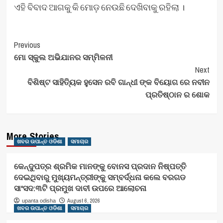
ଏହି ବିବାଦ ଆଗକୁ କି ମୋଡ଼ ନେଉଛି ଦେଖିବାକୁ ରହିଲା ।
Post
Previous
ମୋ ସ୍କୁଲ ଅଭିଯାନର ସମ୍ମିଳନୀ
Navigation
Next
ବିଶିଷ୍ଟ ସାହିତ୍ୟିକ ହୁସେନ ରବି ଗାନ୍ଧୀ ଙ୍କ ବିୟୋଗ ରେ ନବୀନ
ପ୍ରତିଷ୍ଠାନ ର ଶୋକ
More Stories
ଖବର ଉପାନ୍ତ ଓଡିଶା
ସମାଚାର
କେନ୍ଦୁପତ୍ର ଶ୍ରମିକ ମାନଙ୍କୁ ବୋନସ ପ୍ରଦାନ ନିଷ୍ପତ୍ତି
ଦେଇଥିବାରୁ ମୁଖ୍ୟମନ୍ତ୍ରୀଙ୍କୁ ସମ୍ବର୍ଦ୍ଧନା କଲେ ବରଗଡ
ସାଂସଦ:୩ଟି ପ୍ରମୁଖ ଦାବୀ ଉପରେ ଆଲୋଚନା
August 6, 2026
upanta odisha
ଖବର ଉପାନ୍ତ ଓଡିଶା
ସମାଚାର