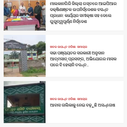
ମାଲକାନଗିରି ଜିଲ୍ଲା ଗସ୍ତରେ ଆଇପିଆର
ଦକ୍ଷିଣାଞ୍ଚଳ ଉପନିର୍ଦ୍ଦେଶକ ବସନ୍ତ
ପ୍ରଧାନ: କାର୍ଯ୍ୟର ସମୀକ୍ଷା ସହ ଦେଲେ
ଗୁରୁତ୍ୱପୂର୍ଣ୍ଣ ନିର୍ଦ୍ଦେଶ
ଖବର ଉପାନ୍ତ ଓଡିଶା
ସମାଚାର
ସଢା ପଞ୍ଚାୟତର ସରକାରୀ ଅନୁଦାନ
ଆତ୍ମସାତ୍ ପ୍ରସଙ୍ଗ, ଅଭିଯୋଗର ମାସକ
ପରେ ବି ହେଲାନି ତଦନ୍ତ..
ଖବର ଉପାନ୍ତ ଓଡିଶା
ସମାଚାର
ଆବାସ ତାଲିକାକୁ ନେଇ ବଢ଼ୁଛି ଅସନ୍ତୋଷ