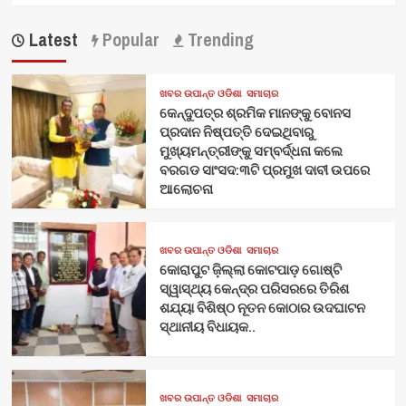
Latest
Popular
Trending
ଖବର ଉପାନ୍ତ ଓଡିଶା
ସମାଚାର
କେନ୍ଦୁପତ୍ର ଶ୍ରମିକ ମାନଙ୍କୁ ବୋନସ
ପ୍ରଦାନ ନିଷ୍ପତ୍ତି ଦେଇଥିବାରୁ
ମୁଖ୍ୟମନ୍ତ୍ରୀଙ୍କୁ ସମ୍ବର୍ଦ୍ଧନା କଲେ
ବରଗଡ ସାଂସଦ:୩ଟି ପ୍ରମୁଖ ଦାବୀ ଉପରେ
ଆଲୋଚନା
ଖବର ଉପାନ୍ତ ଓଡିଶା
ସମାଚାର
କୋରାପୁଟ ଜ଼ିଲ୍ଲା କୋଟପାଡ଼ ଗୋଷ୍ଟି
ସ୍ୱାସ୍ଥ୍ୟ କେନ୍ଦ୍ର ପରିସରରେ ତିରିଶ
ଶଯ୍ୟା ବିଶିଷ୍ଠ ନୂତନ କୋଠାର ଉଦଘାଟନ
ସ୍ଥାନୀୟ ବିଧାୟକ..
ଖବର ଉପାନ୍ତ ଓଡିଶା
ସମାଚାର