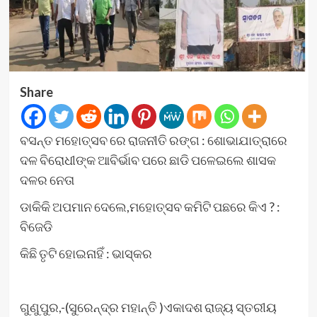
Share
ବସନ୍ତ ମହୋତ୍ସବ ରେ ରାଜନୀତି ରଙ୍ଗ : ଶୋଭାଯାତ୍ରାରେ
ଦଳ ବିରୋଧୀଙ୍କ ଆବିର୍ଭାବ ପରେ ଛାଡି ପଳେଇଲେ ଶାସକ
ଦଳର ନେତା
ଡାକିକି ଅପମାନ ଦେଲେ,ମହୋତ୍ସବ କମିଟି ପଛରେ କିଏ ? :
ବିଜେଡି
କିଛି ତୃଟି ହୋଇନାହିଁ : ଭାସ୍କର
ଗୁଣୁପୁର,-(ସୁରେନ୍ଦ୍ର ମହାନ୍ତି )ଏକାଦଶ ରାଜ୍ୟ ସ୍ତରୀୟ