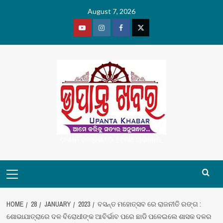
Skip
August 7, 2026
to
content
Youtube
Vimeo
Facebook
Twitter
UPANT ODISHA NO. 1 ODIA CHANNEL
Primary
Menu
HOME
28
JANUARY
2023
ବସନ୍ତ ମହୋତ୍ସବ ରେ ରାଜନୀତି ରଙ୍ଗ :
ଶୋଭାଯାତ୍ରାରେ ଦଳ ବିରୋଧୀଙ୍କ ଆବିର୍ଭାବ ପରେ ଛାଡି ପଳେଇଲେ ଶାସକ ଦଳର