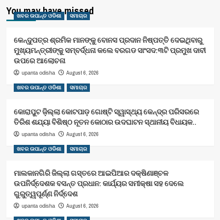
You may have missed
ଖବର ଉପାନ୍ତ ଓଡିଶା
ସମାଚାର
କେନ୍ଦୁପତ୍ର ଶ୍ରମିକ ମାନଙ୍କୁ ବୋନସ ପ୍ରଦାନ ନିଷ୍ପତ୍ତି ଦେଇଥିବାରୁ
ମୁଖ୍ୟମନ୍ତ୍ରୀଙ୍କୁ ସମ୍ବର୍ଦ୍ଧନା କଲେ ବରଗଡ ସାଂସଦ:୩ଟି ପ୍ରମୁଖ ଦାବୀ
ଉପରେ ଆଲୋଚନା
August 6, 2026
upanta odisha
ଖବର ଉପାନ୍ତ ଓଡିଶା
ସମାଚାର
କୋରାପୁଟ ଜ଼ିଲ୍ଲା କୋଟପାଡ଼ ଗୋଷ୍ଟି ସ୍ୱାସ୍ଥ୍ୟ କେନ୍ଦ୍ର ପରିସରରେ
ତିରିଶ ଶଯ୍ୟା ବିଶିଷ୍ଠ ନୂତନ କୋଠାର ଉଦଘାଟନ ସ୍ଥାନୀୟ ବିଧାୟକ..
August 6, 2026
upanta odisha
ଖବର ଉପାନ୍ତ ଓଡିଶା
ସମାଚାର
ମାଲକାନଗିରି ଜିଲ୍ଲା ଗସ୍ତରେ ଆଇପିଆର ଦକ୍ଷିଣାଞ୍ଚଳ
ଉପନିର୍ଦ୍ଦେଶକ ବସନ୍ତ ପ୍ରଧାନ: କାର୍ଯ୍ୟର ସମୀକ୍ଷା ସହ ଦେଲେ
ଗୁରୁତ୍ୱପୂର୍ଣ୍ଣ ନିର୍ଦ୍ଦେଶ
August 6, 2026
upanta odisha