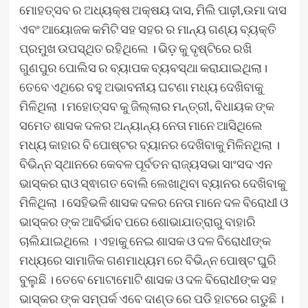
ମୋହତ୍ସବ ର ଅଧ୍ୟକ୍ଷ ଅକ୍ଷୟ ଦାସ, ମିଲି ପାଢ଼ୀ,ଉମା ଦାସ
ଏବଂ ଆୟୋଜକ କମିଟି ସହ ସହର ର ମାନ୍ୟ ଗଣ୍ୟ ବ୍ୟକ୍ତି
ପ୍ରମୁଖ ଉପସ୍ଥିତ ରହିଥିଲେ । ଭିଡ଼ କୁ ଦୃଷ୍ଟିରେ ରଖି
ଗୁଣପୁର ପୋଲିସ ର ବ୍ୟାପକ ବ୍ୟବସ୍ଥା କରାଯାଇଥିଲା।
ତେବେ ଏଥିରେ ବହୁ ଅଭାବନୀୟ ଘଟଣା ମଧ୍ୟ ଦେଖିବାକୁ
ମିଳିଥିଲା । ମହୋତ୍ସବ କୁ ଜିଲ୍ଲାର ମନ୍ତ୍ରୀ, ବିଧାୟକ ଙ୍କ
ସମେତ ଶାସକ ଦଳର ଅନ୍ୟାନ୍ୟ ନେତା ମାନେ ଆସିଥିଲେ
ମଧ୍ୟ କାହାର ବି ପୋଷ୍ଟର ବ୍ୟାନର ଦେଖିବାକୁ ମିଳିନଥିଲା ।
ବିଭିନ୍ନ ସ୍ଥାନରେ କେବଳ ପୂର୍ବତନ ରାଜ୍ୟସଭା ସାଂସଦ ଏନ
ଭାସ୍କର ରାଓ ସ୍ଵାଗତ ବୋଲି ଲେଖାଥିବା ବ୍ୟାନର ଦେଖିବାକୁ
ମିଳିଥିଲା । ସେହିଭଳି ଶାସକ ଦଳର ନେତା ମାନେ ଦଳ ବିରୋଧୀ ଓ
ଭାସ୍କର ଙ୍କ ଆବିର୍ଭାବ ପରେ ଶୋଭାଯାତ୍ରାରୁ ବାହାରି
ଚାଲିଯାଇଥିଲେ । ଏହାକୁ ନେଇ ଶାସକ ଓ ଦଳ ବିରୋଧୀଙ୍କ
ମଧ୍ୟରେ ସାମାଜିକ ଗଣମାଧ୍ୟମ ରେ ବିଭିନ୍ନ ପୋଷ୍ଟ ଘୁରି
ବୁଲୁଛି । ତେବେ ମୋଟାମୋଟି ଶାସକ ଓ ଦଳ ବିରୋଧୀଙ୍କ ସହ
ଭାସ୍କର ଙ୍କ ସମ୍ପର୍କ ଏବେ ଦାଣ୍ଡ ରେ ପଡି ହାଟରେ ଗଡୁଛି ।