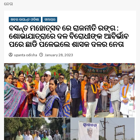
ନେତା
ଖବର ଉପାନ୍ତ ଓଡିଶା
ସମାଚାର
ବସନ୍ତ ମହୋତ୍ସବ ରେ ରାଜନୀତି ରଙ୍ଗ :
ଶୋଭାଯାତ୍ରାରେ ଦଳ ବିରୋଧୀଙ୍କ ଆବିର୍ଭାବ
ପରେ ଛାଡି ପଳେଇଲେ ଶାସକ ଦଳର ନେତା
upanta odisha
January 28, 2023