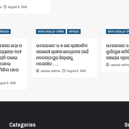
August 6, 2026
ha
ସମାଚାର
ଖବର ଉପାନ୍ତ ଓଡିଶା
ସମାଚାର
ଖବର ଉପାନ୍ତ ଓଡ
ାସର ଭଡ଼ା ନ
ଉମରକୋଟ ର ୫ ଜଣ କ୍ରୀଡାବିତ
ଉମରକୋଟ ରେ 
 ବ୍ୟାଙ୍କ ଅଫ
ସରକାରୀ କ୍ରୀଡା ଛାତ୍ରାବାସ ପାଇଁ
ଦୁର୍ଗାପୂଜା କମିଟ
ଚାବି ପକାଇ
ନବରଙ୍ଗପୁର ଜିଲ୍ଲାରୁ
ସହାୟତା ପ୍ର
େ ଦେଲେ
ମନୋନୀତ……
upanta odish
 ମିଳିବା ପରେ
August 6, 2026
upanta odisha
gust 6, 2026
Categories
S