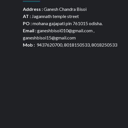
Address :
Ganesh Chandra Bisoi
AT :
Jagannath temple street
PO :
mohana gajapati pin 761015 odisha.
Email :
ganeshbisoi010@gmail.com ,
ganeshbisoi15@gmail.com
Mob :
9437620700, 8018150533, 8018250533