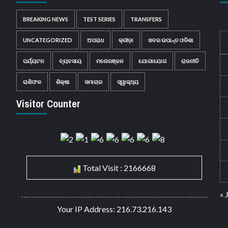
BREAKING NEWS
TEST SERIES
TRANSFERS
UNCATEGORIZED
ଅପରାଧ
କ୍ରୀଡ଼ା
ଖବର ଉପାନ୍ତ ଓଡିଶା
ପର୍ଯ୍ୟଟନ
ବ୍ୟବସାୟ
ମନୋରଞ୍ଜନ
ଯୋଗାଯୋଗ
ରାଜନୀତି
ରାଶିଫଳ
ଶିକ୍ଷା
ସମାଚାର
ସ୍ୱାସ୍ଥ୍ୟ
Visitor Counter
Total Visit : 2166668
« 
Your IP Address: 216.73.216.143