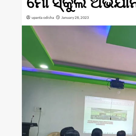
ମୋ ସ୍କୁଲ ଅଭିଯା
upanta odisha
January 28, 2023