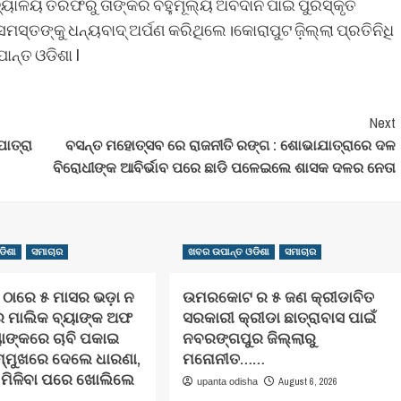
ିଦ୍ୟାଳୟ ତରଫରୁ ତାଙ୍କର ବହୁମୂଲ୍ୟ ଅବଦାନ ପାଇଁ ପୁରସ୍କୃତ
୍ତଙ୍କୁ ଧନ୍ୟବାଦ୍ ଅର୍ପଣ କରିଥିଲେ।କୋରାପୁଟ ଜ଼ିଲ୍ଲା ପ୍ରତିନିଧି
ାନ୍ତ ଓଡିଶା I
Next
ାତ୍ରା
ବସନ୍ତ ମହୋତ୍ସବ ରେ ରାଜନୀତି ରଙ୍ଗ : ଶୋଭାଯାତ୍ରାରେ ଦଳ
ବିରୋଧୀଙ୍କ ଆବିର୍ଭାବ ପରେ ଛାଡି ପଳେଇଲେ ଶାସକ ଦଳର ନେତା
ଡିଶା
ସମାଚାର
ଖବର ଉପାନ୍ତ ଓଡିଶା
ସମାଚାର
ାରେ ୫ ମାସର ଭଡ଼ା ନ
ଉମରକୋଟ ର ୫ ଜଣ କ୍ରୀଡାବିତ
ଘର ମାଲିକ ବ୍ୟାଙ୍କ ଅଫ
ସରକାରୀ କ୍ରୀଡା ଛାତ୍ରାବାସ ପାଇଁ
ାଙ୍କରେ ଚାବି ପକାଇ
ନବରଙ୍ଗପୁର ଜିଲ୍ଲାରୁ
ମ୍ମୁଖରେ ଦେଲେ ଧାରଣା,
ମନୋନୀତ……
ତି ମିଳିବା ପରେ ଖୋଲିଲେ
August 6, 2026
upanta odisha