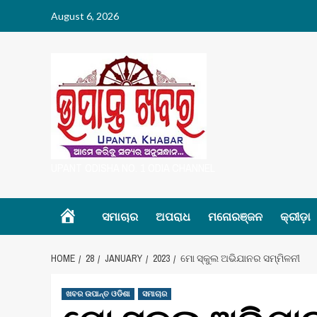
Skip
August 6, 2026
to
content
UPANT ODISHA NO. 1 ODIA CHANNEL
Home
ସମାଚାର
ଅପରାଧ
ମନୋରଞ୍ଜନ
କ୍ରୀଡ଼ା
HOME
28
JANUARY
2023
ମୋ ସ୍କୁଲ ଅଭିଯାନର ସମ୍ମିଳନୀ
ଖବର ଉପାନ୍ତ ଓଡିଶା
ସମାଚାର