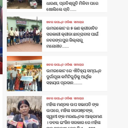
ଧାରଣା, ପ୍ରତିଶ୍ରୁତି ମିଳିବା ପରେ
ଖୋଲିଲେ ଚାବି……
ଖବର ଉପାନ୍ତ ଓଡିଶା
ସମାଚାର
ଉମରକୋଟ ର ୫ ଜଣ କ୍ରୀଡାବିତ
ସରକାରୀ କ୍ରୀଡା ଛାତ୍ରାବାସ ପାଇଁ
ନବରଙ୍ଗପୁର ଜିଲ୍ଲାରୁ
ମନୋନୀତ……
ଖବର ଉପାନ୍ତ ଓଡିଶା
ସମାଚାର
ଉମରକୋଟ ରେ ଐତିହ୍ୟ ସମ୍ପନ୍ନ
ଦୁର୍ଗାପୂଜା କମିଟିଗୁଡ଼ିକୁ ଆର୍ଥିକ
ସହାୟତା ପ୍ରଦାନ……..
ଖବର ଉପାନ୍ତ ଓଡିଶା
ସମାଚାର
ମହିଳା ମଣ୍ଡଳ ଉପ ସଭାପତି ଙ୍କ
ଉପରେ, ମହିଳା ସରପଞ୍ଚଙ୍କ,
ସ୍ୱାମୀ ଙ୍କ ମରଣାନ୍ତକ ଆକ୍ରମଣ
। ଡବଲ ଇଂଜିନ ସରକାର ରେ ମହିଳା