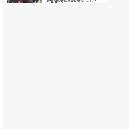
ଙ୍କୁ ସୁରକ୍ଷା ଦେବ କିଏ…..???