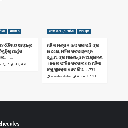
ିଶା
ସମାଚାର
ଖବର ଉପାନ୍ତ ଓଡିଶା
ସମାଚାର
ଐତିହ୍ୟ ସମ୍ପନ୍ନ
ମହିଳା ମଣ୍ଡଳ ଉପ ସଭାପତି ଙ୍କ
ିଗୁଡ଼ିକୁ ଆର୍ଥିକ
ଉପରେ, ମହିଳା ସରପଞ୍ଚଙ୍କ,
ଦାନ……..
ସ୍ୱାମୀ ଙ୍କ ମରଣାନ୍ତକ ଆକ୍ରମଣ
। ଡବଲ ଇଂଜିନ ସରକାର ରେ ମହିଳା
August 6, 2026
a
ଙ୍କୁ ସୁରକ୍ଷା ଦେବ କିଏ…..???
August 6, 2026
upanta odisha
chedules