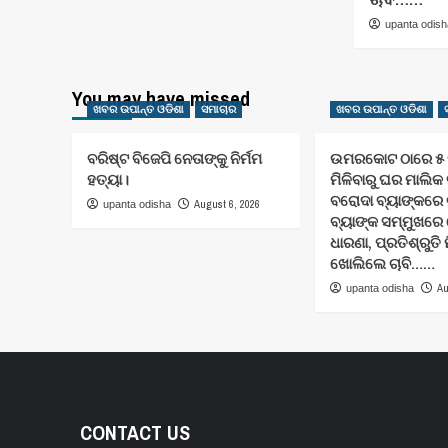
upanta odis
You may have missed
ଖବର ଉପାନ୍ତ ଓଡିଶା
ସମାଚାର
ଖବର ଉପାନ୍ତ ଓଡିଶା
ବରିଷ୍ଟ ବିଜେପି ନେତାଙ୍କୁ ନିର୍ମମ
ଉମରକୋଟ ଠାରେ ୫ ମ
ହତ୍ୟା।
ମିଳିବାରୁ ଘର ମାଲିକ
ବରୋଦା ବ୍ୟାଙ୍କରେ 
August 6, 2026
upanta odisha
ବ୍ୟାଙ୍କ ସମ୍ମୁଖର
ଧାରଣା, ପ୍ରତିଶ୍ରୁତି
ଖୋଲିଲେ ଚାବି……
Au
upanta odisha
CONTACT US