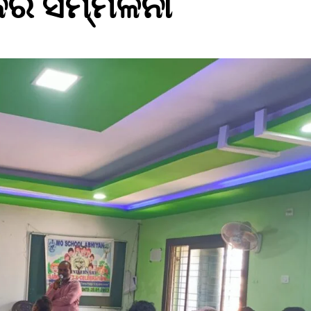
ନର ସମ୍ମିଳନୀ