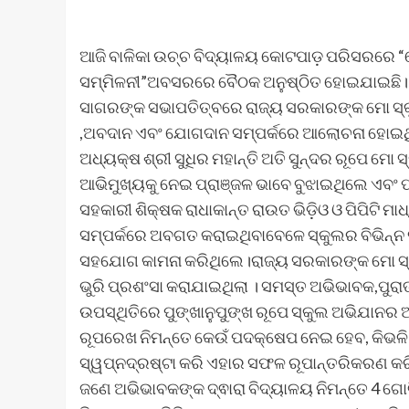
ଆଜି ବାଳିକା ଉଚ୍ଚ ବିଦ୍ୟାଳୟ କୋଟପାଡ଼ ପରିସରରେ “ମୋ ସ୍
ସମ୍ମିଳନୀ”ଅବସରରେ ବୈଠକ ଅନୁଷ୍ଠିତ ହୋଇଯାଇଛି। ବି
ସାଗରଙ୍କ ସଭାପତିତ୍ବରେ ରାଜ୍ୟ ସରକାରଙ୍କ ମୋ ସ୍କ
,ଅବଦାନ ଏବଂ ଯୋଗଦାନ ସମ୍ପର୍କରେ ଆଲୋଚନା ହୋଇଥିଲା
ଅଧ୍ୟକ୍ଷ ଶ୍ରୀ ସୁଧିର ମହାନ୍ତି ଅତି ସୁନ୍ଦର ରୂପେ ମୋ
ଆଭିମୁଖ୍ୟକୁ ନେଇ ପ୍ରାଞ୍ଜଳ ଭାବେ ବୁଝାଇଥିଲେ ଏବଂ ପ
ସହକାରୀ ଶିକ୍ଷକ ରାଧାକାନ୍ତ ରାଉତ ଭିଡ଼ିଓ ଓ ପିପିଟି
ସମ୍ପର୍କରେ ଅବଗତ କରାଇଥିବାବେଳେ ସ୍କୁଲର ବିଭିନ୍ନ
ସହଯୋଗ କାମନା କରିଥିଲେ।ରାଜ୍ୟ ସରକାରଙ୍କ ମୋ ସ୍କୁ
ଭୁରି ପ୍ରଶଂସା କରାଯାଇଥିଲା । ସମସ୍ତ ଅଭିଭାବକ,ପୁରାତନ
ଉପସ୍ଥିତିରେ ପୁଙ୍ଖାନୁପୁଙ୍ଖ ରୂପେ ସ୍କୁଲ ଅଭିଯାନର 
ରୂପରେଖ ନିମନ୍ତେ କେଉଁ ପଦକ୍ଷେପ ନେଇ ହେବ, କିଭଳି 
ସ୍ୱପ୍ନଦ୍ରଷ୍ଟା କରି ଏହାର ସଫଳ ରୂପାନ୍ତରିକରଣ କ
ଜଣେ ଅଭିଭାବକଙ୍କ ଦ୍ଵାରା ବିଦ୍ୟାଳୟ ନିମନ୍ତେ 4 ଗୋଟି