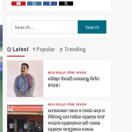
Youtube
Vimeo
Facebook
Twitter
Search
for:
Latest
Popular
Trending
ଖବର ଉପାନ୍ତ ଓଡିଶା
ସମାଚାର
ବରିଷ୍ଟ ବିଜେପି ନେତାଙ୍କୁ ନିର୍ମମ
ହତ୍ୟା।
ଖବର ଉପାନ୍ତ ଓଡିଶା
ସମାଚାର
ଉମରକୋଟ ଠାରେ ୫ ମାସର ଭଡ଼ା ନ
ମିଳିବାରୁ ଘର ମାଲିକ ବ୍ୟାଙ୍କ ଅଫ
ବରୋଦା ବ୍ୟାଙ୍କରେ ଚାବି ପକାଇ
ବ୍ୟାଙ୍କ ସମ୍ମୁଖରେ ଦେଲେ