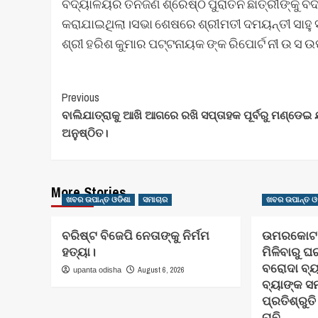
ବିଦ୍ୟାଳୟର ତିନିଜଣ ଶ୍ରେଷ୍ଠ ପୁରାତନ ଛାତ୍ରୀଙ୍କୁ ବ
କରାଯାଇଥିଲା।ସଭା ଶେଷରେ ଶ୍ରୀମତୀ ଦମୟନ୍ତୀ ସାହୁ ସମସ
ଶ୍ରୀ ହରିଶ କୁମାର ପଟ୍ଟନାୟକ ଙ୍କ ରିପୋର୍ଟ ନୀ ଉ ସ ଉପ
Post
Previous
ବାଲିଯାତ୍ରାକୁ ଆଖି ଆଗରେ ରଖି ସପ୍ତାହକ ପୂର୍ବରୁ ମଣ୍ଡେଇ ଯ
Navigation
ଅନୁଷ୍ଠିତ।
More Stories
ଖବର ଉପାନ୍ତ ଓଡିଶା
ସମାଚାର
ଖବର ଉପାନ୍ତ ଓ
ବରିଷ୍ଟ ବିଜେପି ନେତାଙ୍କୁ ନିର୍ମମ
ଉମରକୋଟ ଠ
ହତ୍ୟା।
ମିଳିବାରୁ 
ବରୋଦା ବ୍ୟ
August 6, 2026
upanta odisha
ବ୍ୟାଙ୍କ ସ
ପ୍ରତିଶ୍ରୁ
ଚାବି……