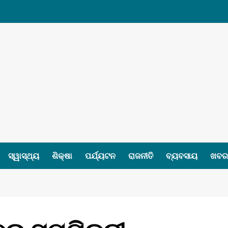
ସ୍ୱାସ୍ଥ୍ୟ
ଶିକ୍ଷା
ପର୍ଯ୍ୟଟନ
ରାଜନୀତି
ବ୍ୟବସାୟ
ଖବର 