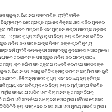
କୁଲ୍ ଅଭିଯାନର ପଞ୍ଚବାର୍ଷିକୀ ଫୂର୍ତ୍ତି ବାର୍ଷିକ
ଦ୍ୟାଳୟର ଭାରପ୍ରାପ୍ତ ପ୍ରଧାନ ଶିକ୍ଷକ ଶ୍ରୀ ପନିର ପୁଷ୍କର
ୁଲ ଅଭିଯାନର ଅଗ୍ରଗତି ଏବଂ ପୁରାତନ ଛାତ୍ରୀ ମାନଙ୍କ ଅନୁଦାନ
 । ଏଥିରେ ମୁଖ୍ୟ ଅତିଥି ରୂପେ ବିଦ୍ୟାଳୟ ପରିଚାଳନା କମିଟିର
 ସ୍କୁଲ୍ ଅଭିଯାନ ଓ ସରକାରଙ୍କ ପିଲାମାନଙ୍କ ପ୍ରତି ମୁଖ୍ୟ
ାଞ୍ଚ ବର୍ଷ ଫୁର୍ତ୍ତି ଉପଲକ୍ଷେ ସମସ୍ତଙ୍କୁ ଶୁଭକାମନା ଜଣାଇଥିଲେ।
 ମାଧ୍ୟମରେ ସରକାରଙ୍କ ମୋ ସ୍କୁଲ ଅଭିଯାନର ଗାଇଡ୍ ଲାଇନ୍
 ସମସ୍ୟା ଦୂର କରିବା ସହ ସ୍କୁଲର ଉନ୍ନତି କରଣରେ ସମସ୍ତଙ୍କ
ଲ ଅଭିଯାନ ଯୋଜନାକୁ କମିଟି ପକ୍ଷରୁ ସ୍ବାଗତ କରାଯିବା ସହ ଭୁରି
 ଛାତ୍ରୀ, କିଛି ଅନୁଷ୍ଠାନର ମୁଖ୍ୟ,ଏବଂ ବଦାନ୍ୟ ବ୍ୟକ୍ତିଙ୍କ
ଆଭିମୁଖ୍ୟ ଏବଂ ଭବିଷ୍ୟତ ରେ ବିଦ୍ୟାଳୟର ପୂର୍ଣ୍ଣାଙ୍ଗ ବିକଶିତ
ଆର୍ଥିକ ସହଯୋଗ ଆସିବ ଏବଂ ପିଲାମାନଙ୍କୁ ସମସ୍ତ ଦିଗରୁ
ରି ପାରିବା ଏହି ସଂପର୍କରେ ଆଲୋଚନା ହୋଇଥିଲା। ବୈଠକ ଶେଷରେ
 ସିସିଟିଭି କ୍ୟାମେରା ଦେବାର ଘୋଷଣା ଏହା ମୁଖ୍ୟ ଆକର୍ଷଣ ଥିଲା।