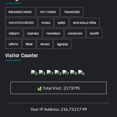
BREAKING NEWS
TEST SERIES
TRANSFERS
UNCATEGORIZED
ଅପରାଧ
କ୍ରୀଡ଼ା
ଖବର ଉପାନ୍ତ ଓଡିଶା
ପର୍ଯ୍ୟଟନ
ବ୍ୟବସାୟ
ମନୋରଞ୍ଜନ
ଯୋଗାଯୋଗ
ରାଜନୀତି
ରାଶିଫଳ
ଶିକ୍ଷା
ସମାଚାର
ସ୍ୱାସ୍ଥ୍ୟ
Visitor Counter
Total Visit : 2173795
Your IP Address: 216.73.217.99