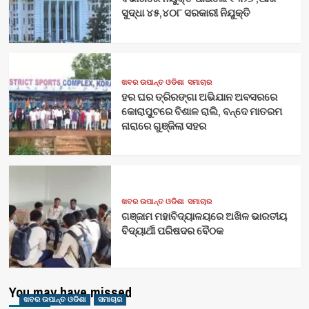
ସୁଦ୍ଧା ୪୫,୪୦୮ ସରକାରୀ ନିଯୁକ୍ତି
ଖବର ଉପାନ୍ତ ଓଡିଶା
ସମାଚାର
ହର ଘର ତ୍ରିରଙ୍ଗା ଅଭିଯାନ ଅବସରରେ
କୋରାପୁଟରେ ବିଶାଳ ରାଲି, ବନ୍ଦେ ମାତରମ
ନାରାରେ ଗୁଞ୍ଜିଲା ସହର
ଖବର ଉପାନ୍ତ ଓଡିଶା
ସମାଚାର
ଗଞ୍ଜାମ ମହାବିଦ୍ୟାଳୟରେ ଅଖିଳ ଭାରତୀୟ
ବିଦ୍ୟାର୍ଥୀ ପରିଷଦର ବୈଠକ
You may have missed
ଖବର ଉପାନ୍ତ ଓଡିଶା
ସମାଚାର