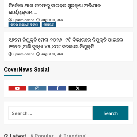
ତିର୍ତୋଲ ଥାନା ତରଫରୁ ସାଇବର ସୁରକ୍ଷା ଅଭିଯାନ
କାର୍ଯ୍ୟକ୍ରମ….
August 10, 2026
upanta odisha
ଖବର ଉପାନ୍ତ ଓଡିଶା
ସମାଚାର
୧୬ତମ ନିଯୁକ୍ତି ମେଳା-୨୦୨୬ ୯ଟି ବିଭାଗରେ ନିଯୁକ୍ତି ପାଇଲେ
୧୩୨୬ ,ଆଜି ସୁଦ୍ଧା ୪୫,୪୦୮ ସରକାରୀ ନିଯୁକ୍ତି
August 10, 2026
upanta odisha
CoverNews Social
Youtube
Vimeo
Facebook
Twitter
Search
for:
Latest
Popular
Trending