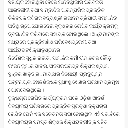
ସହାୟକ ହୋଇଥିବା ବେଳେ ମାନବାଧିକାର ପ୍ରବକ୍ତା
ଆଇନଜୀବୀ ତଥା ସାମ୍ବାଦିକ ପାରମ୍ପରିକ ପ୍ରାକୃତିକ
ଚିକିତ୍ସକ କବିରାଜ ବଦ୍ୟଶ୍ରୀ ଗଜାନନ ତ୍ରିପାଠୀ ସମ୍ମାନିତ
ଅତିଥି ରୂପେ ଯୋଗଦେଇ ବୃକ୍ଷଚାରା ରୋପିତ କାର୍ଯ୍ୟକ୍ରମକୁ
ତ୍ବରାନ୍ବିତ କରିବାରେ ସହାୟକ ହୋଇଥିଲେ ।ଅନ୍ୟମାନଙ୍କ
ମଧ୍ୟରେ ପ୍ରକୃତିମଣିଷ ପରିବେଶପ୍ରେମୀ ତଥା
ଆର୍ଯ୍ୟଭଟଶିକ୍ଷାନୁଷ୍ଠାନର
ନିର୍ଦେଶକ ସୁଧିର ରାଉତ , ସାମାଜିକ କର୍ମୀ ସୀମାଞ୍ଚଳ ଗୌଡ଼,
ରଂଜନ କୁମାର ପାତ୍ର, ଅବସରପ୍ରାପ୍ତ ଶିକ୍ଷକ ଶ୍ୟାମ
ସୁନ୍ଦର ଖାଡ଼ଙ୍ଗା, ମାୟାଧର ବିଶୋୟୀ, ପ୍ରଦ୍ୟୁମ୍ନ
ପଟ୍ଟନାୟକ, ଖେଳଶିକ୍ଷକ ସୁଧାଂଶୁ ଶେଖର ପ୍ରଧାନ ପ୍ରମୁଖ
ଯୋଗଦେଇଥିଲେ ।
ବୃକ୍ଷଚାରା ରୋପିତ କାର୍ଯ୍ୟକ୍ରମ ପରେ ଓଡ଼ିଶା ଆଦର୍ଶ
ବିଦ୍ୟାଳୟ ପରିସରରେ ପ୍ରାକୃତିକ ସୁରକ୍ଷା ବୃକ୍ଷଚାରା
ରୋପିତ ଘେନି ଏକ ସଚେତନତା ସଭା ହୋଇଥିଲା ଏହି ସଭାଟିରେ
ବିଦ୍ୟାଳୟର ସମସ୍ତ ଶିକ୍ଷକ ଶିକ୍ଷୟତ୍ରୀଙ୍କ ସହିତ