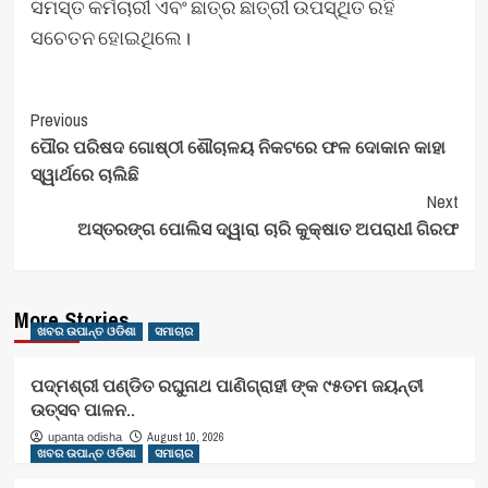
ସମସ୍ତ କର୍ମଚାରୀ ଏବଂ ଛାତ୍ର ଛାତ୍ରୀ ଉପସ୍ଥିତ ରହି
ସଚେତନ ହୋଇଥିଲେ।
Post
Previous
ପୌର ପରିଷଦ ଗୋଷ୍ଠୀ ଶୌଚାଳୟ ନିକଟରେ ଫଳ ଦୋକାନ କାହା
Navigation
ସ୍ୱାର୍ଥରେ ଚାଲିଛି
Next
ଅସ୍ତରଙ୍ଗ ପୋଲିସ ଦ୍ୱାରା ଚାରି କୁକ୍ଷାତ ଅପରାଧୀ ଗିରଫ
More Stories
ଖବର ଉପାନ୍ତ ଓଡିଶା
ସମାଚାର
ପଦ୍ମଶ୍ରୀ ପଣ୍ଡିତ ରଘୁନାଥ ପାଣିଗ୍ରାହୀ ଙ୍କ ୯୫ତମ ଜୟନ୍ତୀ
ଉତ୍ସବ ପାଳନ..
August 10, 2026
upanta odisha
ଖବର ଉପାନ୍ତ ଓଡିଶା
ସମାଚାର