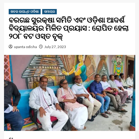
ଖବର ଉପାନ୍ତ ଓଡିଶା
ସମାଚାର
ବରଗଛ ସୁରକ୍ଷା ସମିତି ଏବଂ ଓଡ଼ିଶା ଆଦର୍ଶ
ବିଦ୍ୟାଳୟର ମିଳିତ ପ୍ରୟାସ : ରୋପିତ ହେଲା
୨୦୮ ବଟ ଓସ୍ତ ବୃକ୍
upanta odisha
July 27, 2023