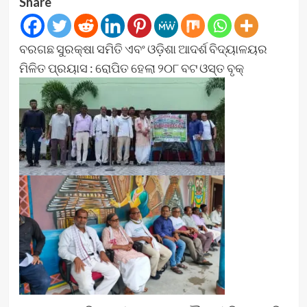
Share
ବରଗଛ ସୁରକ୍ଷା ସମିତି ଏବଂ ଓଡ଼ିଶା ଆଦର୍ଶ ବିଦ୍ୟାଳୟର
ମିଳିତ ପ୍ରୟାସ : ରୋପିତ ହେଲା ୨୦୮ ବଟ ଓସ୍ତ ବୃକ୍