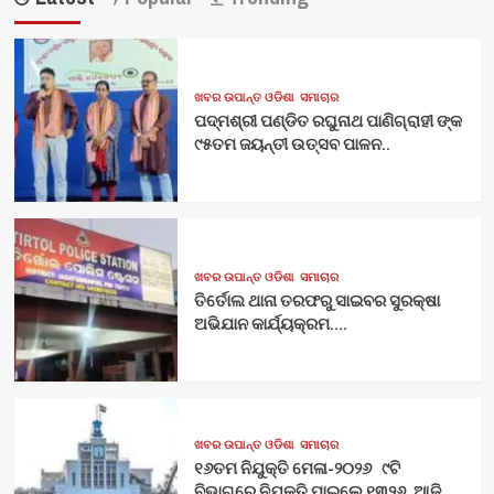
ଖବର ଉପାନ୍ତ ଓଡିଶା
ସମାଚାର
ପଦ୍ମଶ୍ରୀ ପଣ୍ଡିତ ରଘୁନାଥ ପାଣିଗ୍ରାହୀ ଙ୍କ
୯୫ତମ ଜୟନ୍ତୀ ଉତ୍ସବ ପାଳନ..
ଖବର ଉପାନ୍ତ ଓଡିଶା
ସମାଚାର
ତିର୍ତୋଲ ଥାନା ତରଫରୁ ସାଇବର ସୁରକ୍ଷା
ଅଭିଯାନ କାର୍ଯ୍ୟକ୍ରମ….
ଖବର ଉପାନ୍ତ ଓଡିଶା
ସମାଚାର
୧୬ତମ ନିଯୁକ୍ତି ମେଳା-୨୦୨୬ ୯ଟି
ବିଭାଗରେ ନିଯୁକ୍ତି ପାଇଲେ ୧୩୨୬ ,ଆଜି