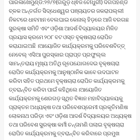
ପାରଳାଖେମୁଣ୍ଡି:୨୭/୭(ଗରୁଡ଼ ଧ୍ଵଜ ଚୌଧୁରୀ) ଦିଗପହଣ୍ଡି
ବ୍ଳକ ଅନ୍ତର୍ଗତ ସିଦ୍ଧେଶ୍ୱର ପଞ୍ଚାୟତର ଜକରାପଲ୍ଲୀ
ନିକଟରେ ଧାବମାନ ବେଲଘାଇ କେନାଲ୍‌ ହିଡ଼ରେ ଆଜି ବରଗଛ
ସୁରକ୍ଷା ସମିତି ଏବଂ ଓଡ଼ିଶା ଆଦର୍ଶ ବିଦ୍ୟାଳୟର ମିଳିତ
ପ୍ରୟାସ କ୍ରମେ ୨୦୮ ବଟ ଓସ୍ତ ବୃକ୍ଷଚାରା ରୋପିତ
କରାଯାଇଅଛି ।ଆୟୋଜିତ କାର୍ଯ୍ୟକ୍ରମକୁ ପରିବେଶବିତ୍ତ୍‌
ନେବେଲ୍‌ ଏସିଆ ପୁରସ୍କାର ପ୍ରାପ୍ତ ପ୍ରଫୁଲ୍ଲ
ସାମନ୍ତରାୟ ମୂଖ୍ୟ ଅତିଥି ରୂପେଯୋଗଦେଇ ବୃକ୍ଷଚାରା
ରୋପିତ କାର୍ଯ୍ୟକ୍ରମକୁ ଆନୁଷ୍ଠାନିକ ଭାବେ ଉଦଘାଟନ
କରିବା ସହିତ ପ୍ରଥମେ ବୃକ୍ଷଚାରା ରୋପିତ କାର୍ଯ୍ୟକ୍ରମକୁ
ତ୍ବରାନ୍ବିତ କରିବା ପାଇଁ କହିଥିଲେ।ଆୟୋଜିତ
କାର୍ଯ୍ୟକ୍ରମକୁ ଶେରଗଡ଼ ସ୍ଥିତ ବିଜ୍ଞାନ ମହାବିଦ୍ୟାଳୟକୁ
ପ୍ରାକ୍ତନ ଅଧ୍ୟକ୍ଷ ତଥା ପରିବେଶପ୍ରେମୀ ପ୍ରକୃତିମଣିଷ
ଲୋକନାଥ ପରିଡ଼ା ଏବଂ ଓଡ଼ିଶା ଆଦର୍ଶ ବିଦ୍ୟାଳୟର ଅଧ୍ୟକ୍ଷ
ତଥା ପରିବେଶ ସୁରକ୍ଷା କର୍ମୀ ଚନ୍ତାମଣି ପଲାଇ ବୃକ୍ଷଚାରା
ରୋପିତ କାର୍ଯ୍ୟକ୍ରମକୁ ତ୍ବରାନ୍ବିତ କରିବାରେ ପ୍ରମୁଖ