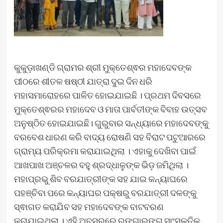
କୁକୁଡ଼ାଖଣ୍ଡି ଗ୍ରାମର ଶ୍ରୀ ମୁକ୍ତେଶ୍ଵର ମହାଦେବଙ୍କ
ପୀଠରେ ଶୀତଳ ଷଷ୍ଠୀ ଯାତ୍ରା ଦୁଇ ଦିନ ଧରି
ମହାସମାରୋହରେ ପାଳିତ ହୋଇଯାଇଛି । ପ୍ରଥମ ଦିବସରେ
ମୁକ୍ତେଶ୍ଵରର ମହାଦେବ ଓ ମାତା ପାର୍ବତୀଙ୍କ ବିବାହ ଉତ୍ସବ
ଅନୁଷ୍ଠିତ ହୋଇଯାଇଛି। ଗୁରୁବାର ସନ୍ଧ୍ୟାରେ ମହାଦେବଙ୍କୁ
ବରବେଶ ଧାରଣ କରି ବାଦ୍ୟ ରୋଷଣି ସହ ବିରାଟ ପଟୁଆରରେ
ଗ୍ରାମ୍ୟ ପରିକ୍ରମା କରାଯାଇଥିଲା । ଏହାକୁ ଦେଖିବା ପାଇଁ
ଆଖପାଖ ଅଞ୍ଚଳର ବହୁ ଶ୍ରଦ୍ଧାଳୁଙ୍କ ଭିଡ଼ ଜମିଥିଲା ।
ମହାପ୍ରଭୁ ଶିବ ବରଯାତ୍ରୀଙ୍କ ସହ ଯାଇ କନ୍ୟାଘରେ
ପହଞ୍ଚିବା ପରେ କନ୍ୟାଘର ପକ୍ଷରୁ ବରଯାତ୍ରୀ ଦଳଙ୍କୁ
ସ୍ଵାଗତ କରାଯିବ ସହ ମହାଦେବଙ୍କ ବାଟବରଣ
କରାଯାଇଥିଲା । ଏହି ଅବସରରେ ରଙ୍ଗାରଙ୍ଗ ସାଂସ୍କୃତିକ