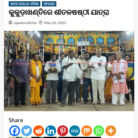
ଖବର ଉପାନ୍ତ ଓଡିଶା
ସମାଚାର
କୁକୁଡ଼ାଖଣ୍ତିରେ ଶୀତଳଷଷ୍ଠୀ ଯାତ୍ରା
upanta odisha
May 26, 2023
Share