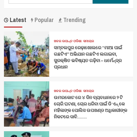
for:
Latest
Popular
Trending
ଖବର ଉପାନ୍ତ ଓଡିଶା
ସମାଚାର
ସମ୍ବଲପୁର ରେଢ଼ାଖୋଲରେ “ମାଆ ପାଇଁ
ଗଛଟିଏ” ଅଭିଯାନ ଗଛଟିଏ ଲଗାଇବା,
ସୁରକ୍ଷିତ ଭବିଷ୍ୟତ ଗଢ଼ିବା – ଧର୍ମେନ୍ଦ୍ର
ପ୍ରଧାନ
ଖବର ଉପାନ୍ତ ଓଡିଶା
ସମାଚାର
ଉମରକୋଟ ରେ ୪ ଦିନ ବ୍ୟବଧାନରେ ୨ ଟି
ଚୋରି ଘଟଣା, ଚୋର ଧରିବା ପାଇଁ ଡି ଏନ୍ କେ
ମହିଳାଙ୍କ ପୋଲିସ ଉପଖଣ୍ଡ ଅଧିକାରୀଙ୍କ
ନିକଟରେ ଦାବି……..