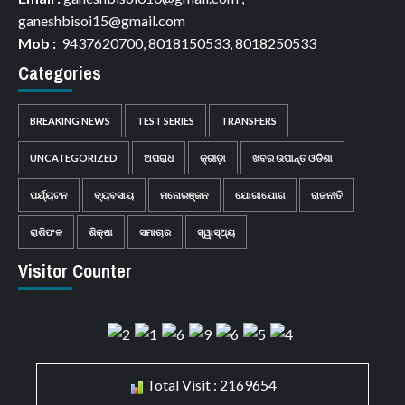
ganeshbisoi15@gmail.com
Mob :
9437620700, 8018150533, 8018250533
Categories
BREAKING NEWS
TEST SERIES
TRANSFERS
UNCATEGORIZED
ଅପରାଧ
କ୍ରୀଡ଼ା
ଖବର ଉପାନ୍ତ ଓଡିଶା
ପର୍ଯ୍ୟଟନ
ବ୍ୟବସାୟ
ମନୋରଞ୍ଜନ
ଯୋଗାଯୋଗ
ରାଜନୀତି
ରାଶିଫଳ
ଶିକ୍ଷା
ସମାଚାର
ସ୍ୱାସ୍ଥ୍ୟ
Visitor Counter
Total Visit : 2169654