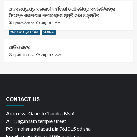
ଅବସରପ୍ରାପ୍ତ ସରକାରୀ କର୍ମଚାରୀ ତଥା ବରିଷ୍ଠ ସାମ୍ବାଦିକଙ୍କ
ପିତାଙ୍କ ଏକାଦଶାହ ଉପଲକ୍ଷେ ସ୍ମୃତି ସଭା ଅନୁଷ୍ଠିତ…..
August 8, 2026
upanta odisha
ଖବର ଉପାନ୍ତ ଓଡିଶା
ସମାଚାର
ଆଜିର ଖବର..
August 8, 2026
upanta odisha
CONTACT US
Address :
Ganesh Chandra Bisoi
AT :
Jagannath temple street
PO :
mohana gajapati pin 761015 odisha.
Email :
ganeshbisoi010@gmail.com ,