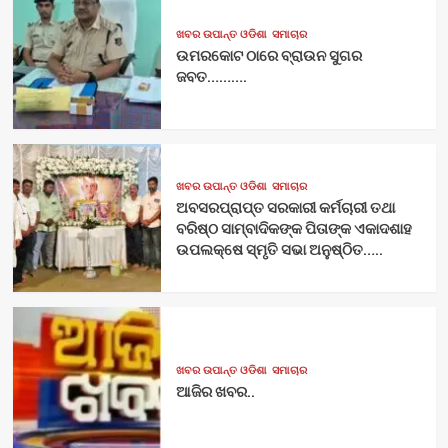
ଖବର ଉପାନ୍ତ ଓଡିଶା
ସମାଚାର
ଉମରକୋଟ ଠାରେ ବ୍ରାଉନ ସୁଗର
ଜବତ……….
ଖବର ଉପାନ୍ତ ଓଡିଶା
ସମାଚାର
ଅବସରପ୍ରାପ୍ତ ସରକାରୀ କର୍ମଚାରୀ ତଥା
ବରିଷ୍ଠ ସାମ୍ବାଦିକଙ୍କ ପିତାଙ୍କ ଏକାଦଶାହ
ଉପଲକ୍ଷେ ସ୍ମୃତି ସଭା ଅନୁଷ୍ଠିତ…..
ଖବର ଉପାନ୍ତ ଓଡିଶା
ସମାଚାର
ଆଜିର ଖବର..