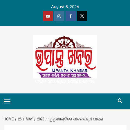
Skip
August 8, 2026
to
content
Youtube
Vimeo
Facebook
Twitter
UPANT ODISHA NO. 1 ODIA CHANNEL
Primary
Menu
HOME
26
MAY
2023
କୁକୁଡ଼ାଖଣ୍ତିରେ ଶୀତଳଷଷ୍ଠୀ ଯାତ୍ରା