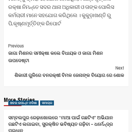
ରକ୍ଷା ନିମନ୍ତେ ସଦର ଥାନା ଅଧିକାରୀ ଓ ତାଙ୍କ ପୋଲିସ
କର୍ମଚାରୀ ମାନେ ସହଯୋଗ କରିଥିଲେ । କୁକୁଡ଼ାଖଣ୍ତି ରୁ
ପି.କୃଷ୍ଣମୂର୍ତ୍ତିଙ୍କ ରିପୋର୍ଟ
Post
Previous
ଜାଗା ମିଶନର ସମୀକ୍ଷା କଲେ ବିଧାୟକ ଓ ଜାଗା ମିଶନ
Navigation
ଉପଦେଷ୍ଟା
Next
ଶିକାରୀ ଗୁଳିରେ ବନରକ୍ଷୀ ବିମଳ ଜେନାଙ୍କ ବିୟୋଗ ରେ ଶୋକ
More Stories
ଖବର ଉପାନ୍ତ ଓଡିଶା
ସମାଚାର
ସମ୍ବଲପୁର ରେଢ଼ାଖୋଲରେ “ମାଆ ପାଇଁ ଗଛଟିଏ” ଅଭିଯାନ
ଗଛଟିଏ ଲଗାଇବା, ସୁରକ୍ଷିତ ଭବିଷ୍ୟତ ଗଢ଼ିବା – ଧର୍ମେନ୍ଦ୍ର
ପ୍ରଧାନ