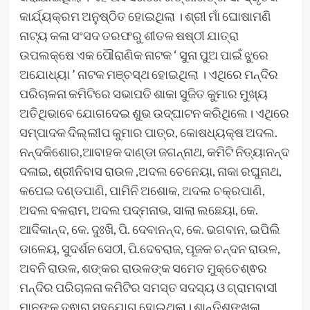
କାର୍ଯ୍ୟକ୍ରମ ଅନୁଷ୍ଠିତ ହୋଇଥିଲା । ଶ୍ରୀ ମାଁ ଘୋଷାମଣି
ନାଟ୍ୟ କଳା ସଂସଦ ତରଫରୁ ଶୀତଳ ଷଷ୍ଠୀ ଯାତ୍ରା
ଉପଲକ୍ଷେ ଏକ ପୌରାଣିକ ନାଟକ ‘ ସୁନା ପୁଅ ପାଇଁ ଝୁରେ
ଅଯୋଧ୍ୟା ’ ନାଟକ ମଞ୍ଚସ୍ଥ ହୋଇଥିଲା । ଏଥିରେ ମନ୍ଦିର
ପରିଚାଳନା କମିଟିରେ ସଭାପତି ଶାକା ସୁଜିତ କୁମାର ମୁଖ୍ୟ
ଅତିଥିଭାବେ ଯୋଗଦେଇ ଶୁଭ ଉଦ୍ଘାଟନ କରିଥିଲେ। ଏଥିରେ
ସମ୍ପାଦକ ଦିଲ୍ଲୀପ କୁମାର ପାତ୍ର, କୋଷଧ୍ୟକ୍ଷ ଅଦଲ.
ନନ୍ଦକିଶୋର,ଆବାହକ ଦାଣ୍ଡା ଜଗନ୍ନାଥ, କମିଟି ନିତ୍ୟାନନ୍ଦ
ଦଳାଇ, ଶ୍ରୀନିବାସ ରାଉଳ ,ଅଦଲ ଚେନେୟା, ନାକା ରଘୁନାଥ,
କପେଇ ଦଣ୍ଡପାଣି, ପାମିନି ଅଶୋକ, ଅଦଲ ଚକ୍ରପାଣି,
ଅଦଲ ବଳରାମ, ଅଦଲ ପଦ୍ମନାଭ, ସାଲା ଲଛେୟା, କେ.
ଆଦିକାନ୍ଦ, କେ. ଦୁଃଖି, ପି. ଦେବାନନ୍ଦ, କେ. ଭଗବାନ, ଇପିଲି
ଡାଳେୟ, ସୁଦର୍ଶନ ସେଠୀ, ପି.ଦେବରାଜ, ପୂଜକ ଚନ୍ଦନ ରାଉଳ,
ଅବନି ରାଉଳ, ଶଙ୍କର ରାଉଳଙ୍କ ସମେତ ମୁକ୍ତେଶ୍ଵର
ମନ୍ଦିର ପରିଚାଳନା କମିଟିର ସମସ୍ତ ସଦସ୍ୟ ଓ ଗ୍ରାମବାସୀ
ମାନଙ୍କୁ ଦ୍ଵାରା ସହଯୋଗ ହୋଇଥିଲା। ଶାନ୍ତିଶୃଙ୍ଖଳା