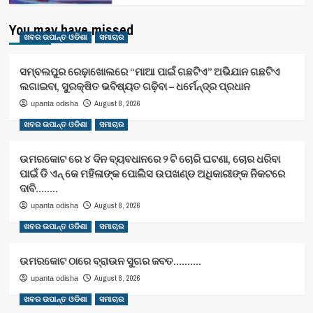
You may have missed
ଖବର ଉପାନ୍ତ ଓଡିଶା
ସମାଚାର
ସମ୍ବଲପୁର ରେଢ଼ାଖୋଲରେ “ମାଆ ପାଇଁ ଗଛଟିଏ” ଅଭିଯାନ ଗଛଟିଏ
ଲଗାଇବା, ସୁରକ୍ଷିତ ଭବିଷ୍ୟତ ଗଢ଼ିବା – ଧର୍ମେନ୍ଦ୍ର ପ୍ରଧାନ
August 8, 2026
upanta odisha
ଖବର ଉପାନ୍ତ ଓଡିଶା
ସମାଚାର
ଉମରକୋଟ ରେ ୪ ଦିନ ବ୍ୟବଧାନରେ ୨ ଟି ଚୋରି ଘଟଣା, ଚୋର ଧରିବା
ପାଇଁ ଡି ଏନ୍ କେ ମହିଳାଙ୍କ ପୋଲିସ ଉପଖଣ୍ଡ ଅଧିକାରୀଙ୍କ ନିକଟରେ
ଦାବି……..
August 8, 2026
upanta odisha
ଖବର ଉପାନ୍ତ ଓଡିଶା
ସମାଚାର
ଉମରକୋଟ ଠାରେ ବ୍ରାଉନ ସୁଗର ଜବତ……….
August 8, 2026
upanta odisha
ଖବର ଉପାନ୍ତ ଓଡିଶା
ସମାଚାର