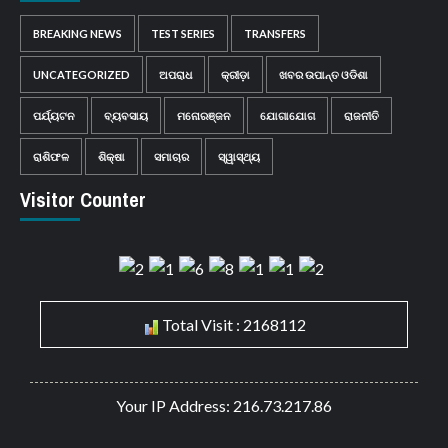
BREAKING NEWS
TEST SERIES
TRANSFERS
UNCATEGORIZED
ଅପରାଧ
କ୍ରୀଡ଼ା
ଖବର ଉପାନ୍ତ ଓଡିଶା
ପର୍ଯ୍ୟଟନ
ବ୍ୟବସାୟ
ମନୋରଞ୍ଜନ
ଯୋଗାଯୋଗ
ରାଜନୀତି
ରାଶିଫଳ
ଶିକ୍ଷା
ସମାଚାର
ସ୍ୱାସ୍ଥ୍ୟ
Visitor Counter
Total Visit : 2168112
Your IP Address: 216.73.217.86