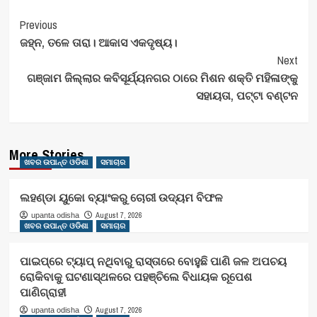
Post
Previous
ଜହ୍ନ, ତଳେ ତାରା। ଆକାସ ଏକଦୃଷ୍ୟ।
Navigation
Next
ଗଞ୍ଜାମ ଜିଲ୍ଲାର କବିସୂର୍ଯ୍ୟନଗର ଠାରେ ମିଶନ ଶକ୍ତି ମହିଳାଙ୍କୁ
ସହାୟତା, ପଟ୍ଟା ବଣ୍ଟନ
More Stories
ଖବର ଉପାନ୍ତ ଓଡିଶା
ସମାଚାର
ଲହଣ୍ଡା ୟୁକୋ ବ୍ୟାଂକରୁ ଚୋରୀ ଉଦ୍ୟମ ବିଫଳ
August 7, 2026
upanta odisha
ଖବର ଉପାନ୍ତ ଓଡିଶା
ସମାଚାର
ପାଇପ୍‌ରେ ଟ୍ୟାପ୍‌ ନଥିବାରୁ ରାସ୍ତାରେ ବୋହୁଛି ପାଣି ଜଳ ଅପଚୟ
ରୋକିବାକୁ ଘଟଣାସ୍ଥଳରେ ପହଞ୍ଚିଲେ ବିଧାୟକ ରୂପେଶ
ପାଣିଗ୍ରାହୀ
August 7, 2026
upanta odisha