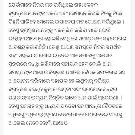
ଯେଉଁମାନେ ନିଜର ମତ ରଖିଥିଲେ ତାହା କେବଳ
ବ୍ରାହ୍ମଣମାନଙ୍କ ଏକତା ଏବଂ ସେମାନେ କିଭଳି ନିଜକୁ ନିଜେ
ଚିହ୍ନି ପାରିବେ ସେନେଇ ଉପାଦେୟ ମତ ପୋଷଣ କରିଥିଲେ।
ତେଣୁ ବ୍ରାହ୍ଣମାନଙ୍କୁ ଏକତ୍ରିତ କରିବା ପାଇଁ ଯେଉଁ
ଉଦ୍ୟମ ଆରମ୍ଭ ହୋଇଛି ସେଥିରେ ସମସ୍ତଙ୍କ ସହଯୋଗର
ଆବଶ୍ୟକତା ରହିଛି। ତେଣୁ ଆପଣ ସମସ୍ତେ ନିଜର ସମର୍ଥନ
ଏବଂ ସହଯୋଗ ଯୋଗାଇ ଦେଇ ଏକ ସମାଜକୁ ଏକତାର
ସୂତ୍ରରେ ବାନ୍ଧି ରଖିବାରେ ସହାୟକ ହେବ ବୋଲି ଆମ
ସମସ୍ତଙ୍କ ଆଶା ଓ ବିଶ୍ବାସ। ଆଜିର ବୈଠକ ସଫଳତାର ସହ
ଆୟୋଜନ କରିବାରେ ସହାୟକ ହୋଇଥିବାରୁ ବରିଷ୍ଠ
ବ୍ରାହ୍ମଣ ବସନ୍ତ କୁମାର ପଣ୍ଡା ଏବଂ ପ୍ରମୋଦ ଚନ୍ଦ୍ର
ପଣ୍ଡାଙ୍କ ଉଦ୍ୟମ ନିଶ୍ଚିତ ଭାବେ ଆମ ପାଇଁ ପ୍ରେରଣା ।
ତେଣୁ ସମସ୍ତଙ୍କୁ ଧନ୍ୟବାଦ ଦେବା ସହ ଆସନ୍ତା ବୈଠକରେ
ଅଧିକରୁ ଅଧିକ ବ୍ରାହ୍ମଣ ଦେବତାମାନେ ଯୋଗଦେଇ ସଂଘକୁ
ଆଗେଇ ନେବେ ବୋଲି ଆଶା ଓ