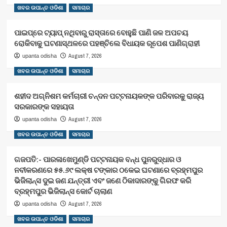
ଖବର ଉପାନ୍ତ ଓଡିଶା
ସମାଚାର
ପାଇପ୍‌ରେ ଟ୍ୟାପ୍‌ ନଥିବାରୁ ରାସ୍ତାରେ ବୋହୁଛି ପାଣି ଜଳ ଅପଚୟ
ରୋକିବାକୁ ଘଟଣାସ୍ଥଳରେ ପହଞ୍ଚିଲେ ବିଧାୟକ ରୂପେଶ ପାଣିଗ୍ରାହୀ
August 7, 2026
upanta odisha
ଖବର ଉପାନ୍ତ ଓଡିଶା
ସମାଚାର
ଶହୀଦ ଅଗ୍ନିଶମ କର୍ମଚାରୀ ଚନ୍ଦନ ପଟ୍ଟନାୟକଙ୍କ ପରିବାରକୁ ରାଜ୍ୟ
ସରକାରଙ୍କ ସହାୟତା
August 7, 2026
upanta odisha
ଖବର ଉପାନ୍ତ ଓଡିଶା
ସମାଚାର
ଗଜପତି:- ପାରଳାଖେମୁଣ୍ଡି ପଟ୍ଟନାୟକ ବନ୍ଧ ପୁନରୁଦ୍ଧାର ଓ
ନବୀକରଣରେ ୫୫.୬୯ ଲକ୍ଷ ଟଙ୍କାର ଠକେଇ ଘଟଣାରେ ବ୍ରହ୍ମପୁର
ଭିଜିଲାନ୍ସ ଦୁଇ ଜଣ ଯନ୍ତ୍ରୀ ଏବଂ ଜଣେ ଠିକାଦାରଙ୍କୁ ଗିରଫ କରି
ବ୍ରହ୍ମପୁର ଭିଜିଲାନ୍ସ କୋର୍ଟ ଚାଲାଣ
August 7, 2026
upanta odisha
ଖବର ଉପାନ୍ତ ଓଡିଶା
ସମାଚାର