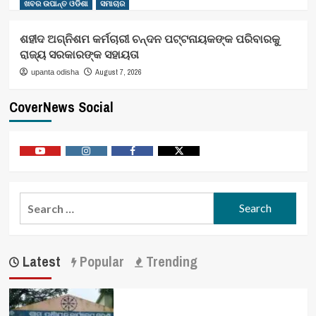
ଖବର ଉପାନ୍ତ ଓଡିଶା
ସମାଚାର
ଶହୀଦ ଅଗ୍ନିଶମ କର୍ମଚାରୀ ଚନ୍ଦନ ପଟ୍ଟନାୟକଙ୍କ ପରିବାରକୁ
ରାଜ୍ୟ ସରକାରଙ୍କ ସହାୟତା
August 7, 2026
upanta odisha
CoverNews Social
Youtube
Vimeo
Facebook
Twitter
Search
for:
Latest
Popular
Trending