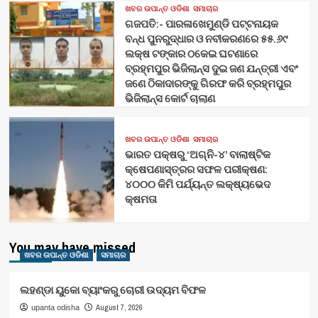
ଖବର ଉପାନ୍ତ ଓଡିଶା
ସମାଚାର
ଗଜପତି:- ପାରଳାଖେମୁଣ୍ଡି ପଟ୍ଟନାୟକ
ବନ୍ଧ ପୁନରୁଦ୍ଧାର ଓ ନବୀକରଣରେ ୫୫.୬୯
ଲକ୍ଷ ଟଙ୍କାର ଠକେଇ ଘଟଣାରେ
ବ୍ରହ୍ମପୁର ଭିଜିଲାନ୍ସ ଦୁଇ ଜଣ ଯନ୍ତ୍ରୀ ଏବଂ
ଜଣେ ଠିକାଦାରଙ୍କୁ ଗିରଫ କରି ବ୍ରହ୍ମପୁର
ଭିଜିଲାନ୍ସ କୋର୍ଟ ଚାଲାଣ
ଖବର ଉପାନ୍ତ ଓଡିଶା
ସମାଚାର
ଭାରତ ପକ୍ଷରୁ ‘ଅଗ୍ନି-୪’ ବାଲାଷ୍ଟିକ
କ୍ଷେପଣାସ୍ତ୍ରର ସଫଳ ପରୀକ୍ଷଣ:
୪୦୦୦ କିମି ପର୍ଯ୍ୟନ୍ତ ଲକ୍ଷ୍ୟଭେଦ
କ୍ଷମତା
You may have missed
ଖବର ଉପାନ୍ତ ଓଡିଶା
ସମାଚାର
ଲହଣ୍ଡା ୟୁକୋ ବ୍ୟାଂକରୁ ଚୋରୀ ଉଦ୍ୟମ ବିଫଳ
August 7, 2026
upanta odisha