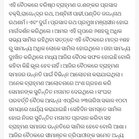
ଏହି ବୈଠକରେ ବରିଷ୍ଠ ବ୍ରାହ୍ମଣ ଡ.ଶଙ୍କର ପ୍ରସାଦ
ବକ୍ସି,ରାଜେନ୍ଦ୍ର ରଥ, ଅଶ୍ବିନୀ ପାଢୀ,ପଣ୍ଡିତ ଜଗନ୍ନାଥ
ରଥଶର୍ମ। ଏବଂ ଦୁର୍ଗ। ପ୍ରସାଦ ରଥ ପ୍ରମୁଖ ମଞ୍ଚାସୀନ ହୋଇ
ମାର୍ଗଦର୍ଶନ କରିଥିଲେ। ଆମର ଏହି ଗୃପରେ ୬ଶହରୁ ଅଧିକ
ସଭ୍ୟ ସାମିଲ ରହିଥିବା ସତ୍ତ୍ବେ ଏହି ବୈଠକରେ ମାତ୍ର ୧ଶହ
ରୁ ସାମାନ୍ୟ ଅଧିକ ଲୋକେ ସାମିଲ ହୋଇଥିଲେ। ତାହା ସାମନ୍ୟ
ଦୁଃଖିତ କରିଥିଲେ ମଧ୍ୟ ଆଜିର ବୈଠକ ସଫଳ ହୋଇଛି ବୋଲି
କହିବା କିଛି ଭୂଲ ହେବ ନାହିଁ। ଆଜିର ବୈଠକରେ ବ୍ରାହ୍ମଣ
ସମାଜର ଉନ୍ନତି ପାଇଁ ବିଭିନ୍ନ ଆଲୋଚନା କରାଯାଇଥିଲା।
ଅନେକ ବ୍ରାହ୍ମଣ ଆଲୋଚନାରେ ଅଂଶ ଗ୍ରହଣ କରି
ସେମାନଙ୍କ ସୁଚିନ୍ତିତ ମତାମତ ଦେଇଥିଲେ। ସଂଘର
ପରବର୍ତ୍ତି ବୈଠକ ଆସନ୍ତା ଏପ୍ରିଲ ୨୩ତାରିଖ ସକାଳ ୧୦ଟା
ସମୟରେ ଧାର୍ଯ୍ୟ କରାଯାଇଛି। ସେହିଦିନ ସମସ୍ତେ ସାମିଲ
ହୋଇ ନିଜର ସୁଚିନ୍ତିତ ମତାମତ ପ୍ରଦାନ କରିବା ସହ
ବ୍ରାହ୍ମଣ ସମାଜର ଉନ୍ନତିରେ ସାମିଲ ହେବେ ବୋଲି ଆଶା।
ଆଜିର ବୈଠକରେ ସୀମାଞ୍ଚଳ ତ୍ରିପାଠୀଙ୍କ ସମେତ ଅନ୍ୟ