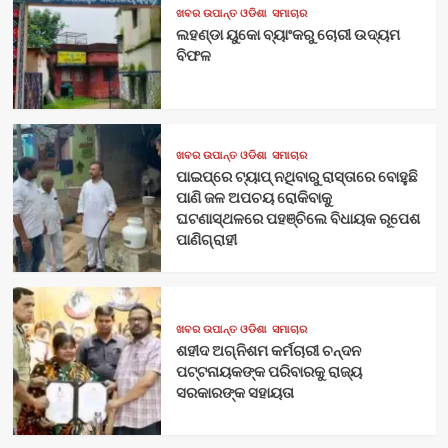
ଖବର ଉପାନ୍ତ ଓଡିଶା
ସମାଚାର
ଲହଣ୍ଡା ୟୁକୋ ବ୍ୟାଂକରୁ ଚୋରୀ ଉଦ୍ୟମ
ବିଫଳ
ଖବର ଉପାନ୍ତ ଓଡିଶା
ସମାଚାର
ପାଇପ୍‌ରେ ଟ୍ୟାପ୍‌ ନଥିବାରୁ ରାସ୍ତାରେ ବୋହୁଛି
ପାଣି ଜଳ ଅପଚୟ ରୋକିବାକୁ
ଘଟଣାସ୍ଥଳରେ ପହଞ୍ଚିଲେ ବିଧାୟକ ରୂପେଶ
ପାଣିଗ୍ରାହୀ
ଖବର ଉପାନ୍ତ ଓଡିଶା
ସମାଚାର
ଶହୀଦ ଅଗ୍ନିଶମ କର୍ମଚାରୀ ଚନ୍ଦନ
ପଟ୍ଟନାୟକଙ୍କ ପରିବାରକୁ ରାଜ୍ୟ
ସରକାରଙ୍କ ସହାୟତା