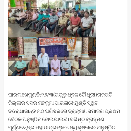
ପାରଳାଖେମୁଣ୍ଡି:୨୬/୩(ଗରୁଡ଼ ଧ୍ଵଜ ଚୌଧୁରୀ)ଗଜପତି
ଜିଲ୍ଲାର ସଦର ମହକୁମା ପାରଳାଖେମୁଣ୍ଡି ସ୍ଥିତ
ବଡରାଧାକାନ୍ତ ମଠ ପରିସରରେ ବ୍ରାହ୍ମଣ ସମାଜର ପ୍ରଥମ
ବୈଠକ ଅନୁଷ୍ଠିତ ହୋଇଯାଇଛି। ବରିଷ୍ଠ ବ୍ରାହ୍ମଣ
ପୂର୍ଣ୍ଣଚନ୍ଦ୍ର ମହାପାତ୍ରଙ୍କ ଅଧ୍ୟକ୍ଷତାରେ ଅନୁଷ୍ଠିତ