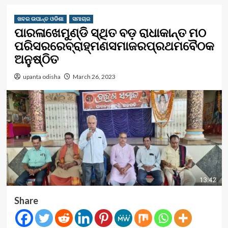
ଖବର ଉପାନ୍ତ ଓଡିଶା
ସମାଚାର
ପାରଳାଖେମୁଣ୍ଡି ସ୍ଥିତ ବଡ଼ ରାଧାକାନ୍ତ ମଠ
ପରିସରରେବ୍ରାହ୍ମଣସମାଜରପ୍ରଥମବୈଠକ
ଅନୁଷ୍ଠିତ
upanta odisha
March 26, 2023
Share