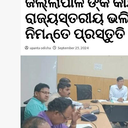
ଜିଲ୍ଲାପାଳ ଙ୍କ କା
ରାଜ୍ୟସ୍ତରୀୟ ଭଲ
ନିମନ୍ତେ ପ୍ରସ୍ତୁତ
upanta odisha
September 25, 2024