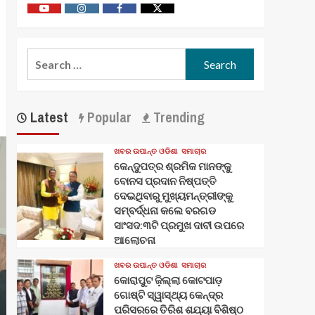
Youtube
Vimeo
Facebook
Twitter
Search
for:
Latest
Popular
Trending
ଖବର ଉପାନ୍ତ ଓଡିଶା
ସମାଚାର
କେନ୍ଦୁପତ୍ର ଶ୍ରମିକ ମାନଙ୍କୁ
ବୋନସ ପ୍ରଦାନ ନିଷ୍ପତ୍ତି
ଦେଇଥିବାରୁ ମୁଖ୍ୟମନ୍ତ୍ରୀଙ୍କୁ
ସମ୍ବର୍ଦ୍ଧନା କଲେ ବରଗଡ
ସାଂସଦ:୩ଟି ପ୍ରମୁଖ ଦାବୀ ଉପରେ
ଆଲୋଚନା
ଖବର ଉପାନ୍ତ ଓଡିଶା
ସମାଚାର
କୋରାପୁଟ ଜ଼ିଲ୍ଲା କୋଟପାଡ଼
ଗୋଷ୍ଟି ସ୍ୱାସ୍ଥ୍ୟ କେନ୍ଦ୍ର
ପରିସରରେ ତିରିଶ ଶଯ୍ୟା ବିଶିଷ୍ଠ