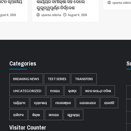
ଟନ ସ୍ଥାନୀୟ
କାର୍ଯ୍ୟର ସମୀକ୍ଷା ସହ ଦେଲେ
upanta odish
ଗୁରୁତ୍ୱପୂର୍ଣ୍ଣ ନିର୍ଦ୍ଦେଶ
gust 6, 2026
August 6, 2026
upanta odisha
Categories
S
BREAKING NEWS
TEST SERIES
TRANSFERS
UNCATEGORIZED
ଅପରାଧ
କ୍ରୀଡ଼ା
ଖବର ଉପାନ୍ତ ଓଡିଶା
ପର୍ଯ୍ୟଟନ
ବ୍ୟବସାୟ
ମନୋରଞ୍ଜନ
ଯୋଗାଯୋଗ
ରାଜନୀତି
ରାଶିଫଳ
ଶିକ୍ଷା
ସମାଚାର
ସ୍ୱାସ୍ଥ୍ୟ
Visitor Counter