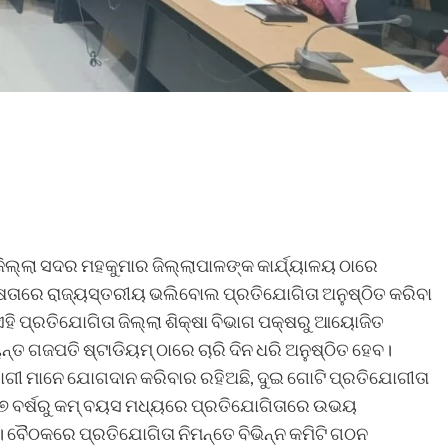
ଜିଲ୍ଲା ସଦର ମହକୁମାର ଜିଲ୍ଲାପାଳଙ୍କ କାର୍ଯ୍ୟାଳୟ ଠାରେ
୍ଷତାରେ ରାଜ୍ୟସ୍ତରୀୟ ଭଲିବୋଲ ପ୍ରତିଯୋଗିତା ଅନୁଷ୍ଠିତ କରିବା
ହି ପ୍ରତିଯୋଗିତା ଜିଲ୍ଲା ଶିକ୍ଷା ବିଭାଗ ପକ୍ଷରୁ ଆୟୋଜିତ
ନ୍ତ ଗଜପତି ଷ୍ଟାଡିୟମ୍ ଠାରେ ଚାରି ଦିନ ଧରି ଅନୁଷ୍ଠିତ ହେବ।
ଗୀ ମାନେ ଯୋଗଦାନ କରିବାର ରହିଅଛି, ଦୁଇ ଗୋଟି ପ୍ରତିଯୋଗୀତା
 ୧୭ ବର୍ଷରୁ କମ୍ ବୟସ ମଧ୍ୟରେ ପ୍ରତିଯୋଗିତାରେ ଉଭୟ
। ବୈଠକରେ ପ୍ରତିଯୋଗିତା ନିମନ୍ତେ ବିଭିନ୍ନ କମିଟି ଗଠନ