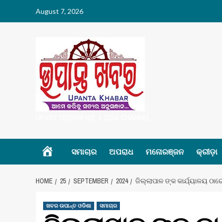
Skip
August 7, 2026
to
content
UPANT ODISHA NO. 1 ODIA CHANNEL
Home
ସମାଚାର
ଅପରାଧ
ମନୋରଞ୍ଜନ
କ୍ରୀଡ଼ା
HOME
25
SEPTEMBER
2024
ଜିଲ୍ଲାପାଳ ଙ୍କ କାର୍ଯ୍ୟାଳୟ ଠା
ଖବର ଉପାନ୍ତ ଓଡିଶା
ସମାଚାର