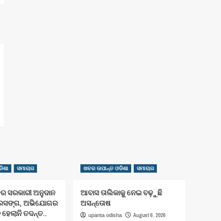
ିଶା
ସମାଚାର
ଖବର ଉପାନ୍ତ ଓଡିଶା
ସମାଚାର
ତର ସରକାରୀ ଅନୁଦାନ
ଆବାସ ତାଲିକାକୁ ନେଇ ବଢ଼ୁଛି
୍ରସଙ୍ଗ, ଅଭିଯୋଗର
ଅସନ୍ତୋଷ
 ହେଲାନି ତଦନ୍ତ..
August 6, 2026
upanta odisha