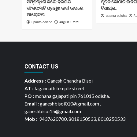
ସମ୍ବର୍ଦ୍ଧନା କଲେ ବରଗଡ
ନୂତନ କୋଠାର ଉଦଘା
ସାଂସଦ:୩ଟି ପ୍ରମୁଖ ଦାବୀ ଉପରେ
ବିଧାୟକ..
ଆଲୋଚନା
Au
upanta odisha
August 6, 2026
upanta odisha
CONTACT US
Address :
Ganesh Chandra Bisoi
AT :
Jagannath temple street
PO :
mohana gajapati pin 761015 odisha.
Email :
ganeshbisoi010@gmail.com ,
ganeshbisoi15@gmail.com
Mob :
9437620700, 8018150533, 8018250533