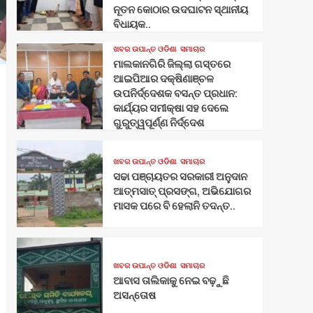
ନୂତନ କୋଠାର ଉଦଘାଟନ ସ୍ଥାନୀୟ
ବିଧାୟକ..
ଖବର ଉପାନ୍ତ ଓଡିଶା
ସମାଚାର
ମାଲକାନଗିରି ଜିଲ୍ଲା ଗସ୍ତରେ
ଆଇପିଆର ଦକ୍ଷିଣାଞ୍ଚଳ
ଉପନିର୍ଦ୍ଦେଶକ ବସନ୍ତ ପ୍ରଧାନ:
କାର୍ଯ୍ୟର ସମୀକ୍ଷା ସହ ଦେଲେ
ଗୁରୁତ୍ୱପୂର୍ଣ୍ଣ ନିର୍ଦ୍ଦେଶ
ଖବର ଉପାନ୍ତ ଓଡିଶା
ସମାଚାର
ସଢା ପଞ୍ଚାୟତର ସରକାରୀ ଅନୁଦାନ
ଆତ୍ମସାତ୍ ପ୍ରସଙ୍ଗ, ଅଭିଯୋଗର
ମାସକ ପରେ ବି ହେଲାନି ତଦନ୍ତ..
ଖବର ଉପାନ୍ତ ଓଡିଶା
ସମାଚାର
ଆବାସ ତାଲିକାକୁ ନେଇ ବଢ଼ୁଛି
ଅସନ୍ତୋଷ