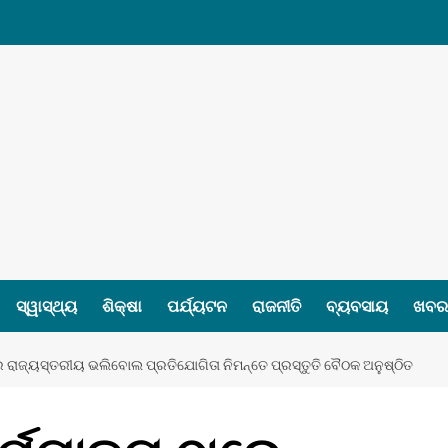
ସ୍ୱାସ୍ଥ୍ୟ
ଶିକ୍ଷା
ପର୍ଯ୍ୟଟନ
ରାଜନୀତି
ବ୍ୟବସାୟ
ଖବର 
ରେ ରାଜ୍ୟସ୍ତରୀୟ ଭଲିବୋଲ ପ୍ରତିଯୋଗିତା ନିମନ୍ତେ ପ୍ରସ୍ତୁତି ବୈଠକ ଅନୁଷ୍ଠିତ