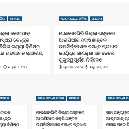
ଡିଶା
ସମାଚାର
ଖବର ଉପାନ୍ତ ଓଡିଶା
ସମାଚାର
଼ିଲ୍ଲା କୋଟପାଡ଼
ମାଲକାନଗିରି ଜିଲ୍ଲା ଗସ୍ତରେ
ାସ୍ଥ୍ୟ କେନ୍ଦ୍ର
ଆଇପିଆର ଦକ୍ଷିଣାଞ୍ଚଳ
ିରିଶ ଶଯ୍ୟା ବିଶିଷ୍ଠ
ଉପନିର୍ଦ୍ଦେଶକ ବସନ୍ତ ପ୍ରଧାନ:
ାର ଉଦଘାଟନ ସ୍ଥାନୀୟ
କାର୍ଯ୍ୟର ସମୀକ୍ଷା ସହ ଦେଲେ
ଗୁରୁତ୍ୱପୂର୍ଣ୍ଣ ନିର୍ଦ୍ଦେଶ
August 6, 2026
August 6, 2026
ha
upanta odisha
ସମାଚାର
ଖବର ଉପାନ୍ତ ଓଡିଶା
ସମାଚାର
ଖବର ଉପାନ୍ତ ଓଡ
ୋଟପାଡ଼
ମାଲକାନଗିରି ଜିଲ୍ଲା ଗସ୍ତରେ
ସଢା ପଞ୍ଚାୟ
େନ୍ଦ୍ର
ଆଇପିଆର ଦକ୍ଷିଣାଞ୍ଚଳ
ଆତ୍ମସାତ୍ ପ
ୟା ବିଶିଷ୍ଠ
ଉପନିର୍ଦ୍ଦେଶକ ବସନ୍ତ ପ୍ରଧାନ:
ମାସକ ପରେ ବି