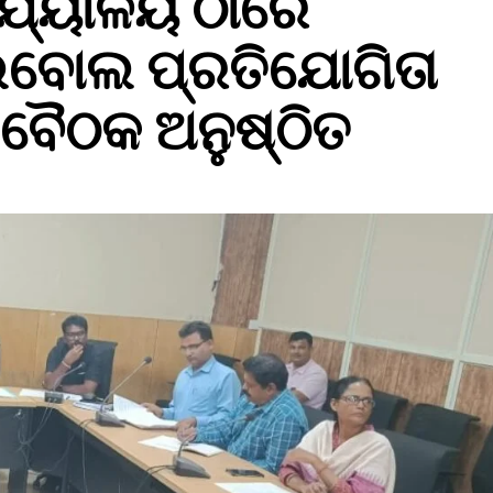
ର୍ଯ୍ୟାଳୟ ଠାରେ
ିବୋଲ ପ୍ରତିଯୋଗିତା
ି ବୈଠକ ଅନୁଷ୍ଠିତ