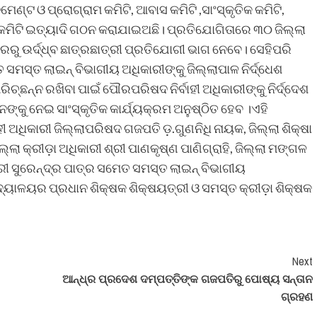
ଣ୍ଟ ଓ ପ୍ରୋଗ୍ରାମ କମିଟି, ଆବାସ କମିଟି ,ସାଂସ୍କୃତିକ କମିଟି,
ଥ୍ୟ କମିଟି ଇତ୍ୟାଦି ଗଠନ କରାଯାଇଅଛି। ପ୍ରତିଯୋଗିତାରେ ୩୦ ଜିଲ୍ଲା
ରୁ ଉର୍ଦ୍ଧ୍ବ ଛାତ୍ରଛାତ୍ରୀ ପ୍ରତିଯୋଗୀ ଭାଗ ନେବେ। ସେହିପରି
ସମସ୍ତ ଲାଇନ୍ ବିଭାଗୀୟ ଅଧିକାରୀଙ୍କୁ ଜିଲ୍ଲାପାଳ ନିର୍ଦ୍ଧେଶ
ଚ୍ଛନ୍ନ ରଖିବା ପାଇଁ ପୌରପରିଷଦ ନିର୍ବାହୀ ଅଧିକାରୀଙ୍କୁ ନିର୍ଦ୍ଦେଶ
ଙ୍କୁ ନେଇ ସାଂସ୍କୃତିକ କାର୍ଯ୍ୟକ୍ରମ ଅନୁଷ୍ଠିତ ହେବ ।ଏହି
ୀ ଅଧିକାରୀ ଜିଲ୍ଲାପରିଷଦ ଗଜପତି ଡ଼.ଗୁଣନିଧି ନାୟକ, ଜିଲ୍ଲା ଶିକ୍ଷା
୍ଲା କ୍ରୀଡ଼ା ଅଧିକାରୀ ଶ୍ରୀ ପାଣକୃଷ୍ଣ ପାଣିଗ୍ରାହି, ଜିଲ୍ଲା ମଙ୍ଗଳ
 ଶ୍ରୀ ସୁରେନ୍ଦ୍ର ପାତ୍ର ସମେତ ସମସ୍ତ ଲାଇନ୍ ବିଭାଗୀୟ
ବିଦ୍ୟାଳୟର ପ୍ରଧାନ ଶିକ୍ଷକ ଶିକ୍ଷୟତ୍ରୀ ଓ ସମସ୍ତ କ୍ରୀଡ଼ା ଶିକ୍ଷକ
Next
ଆନ୍ଧ୍ର ପ୍ରଦେଶ ଦମ୍ପତ୍ତିଙ୍କ ଗଜପତିରୁ ପୋଷ୍ୟ ସନ୍ତାନ
ଗ୍ରହଣ