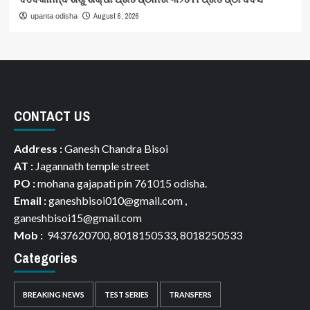
August 6, 2026
upanta odisha
CONTACT US
Address :
Ganesh Chandra Bisoi
AT :
Jagannath temple street
PO :
mohana gajapati pin 761015 odisha.
Email :
ganeshbisoi010@gmail.com ,
ganeshbisoi15@gmail.com
Mob :
9437620700, 8018150533, 8018250533
Categories
BREAKING NEWS
TEST SERIES
TRANSFERS