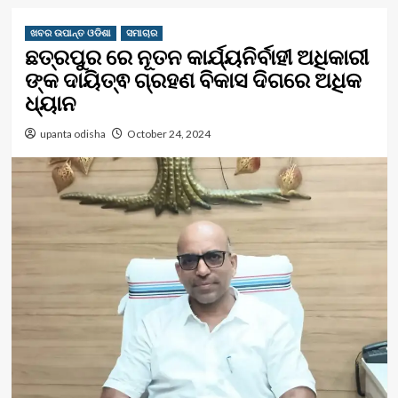
ଖବର ଉପାନ୍ତ ଓଡିଶା
ସମାଚାର
ଛତ୍ରପୁର ରେ ନୂତନ କାର୍ଯ୍ୟନିର୍ବାହୀ ଅଧିକାରୀ
ଙ୍କ ଦାୟିତ୍ଵ ଗ୍ରହଣ ବିକାସ ଦିଗରେ ଅଧିକ
ଧ୍ୟାନ
upanta odisha
October 24, 2024