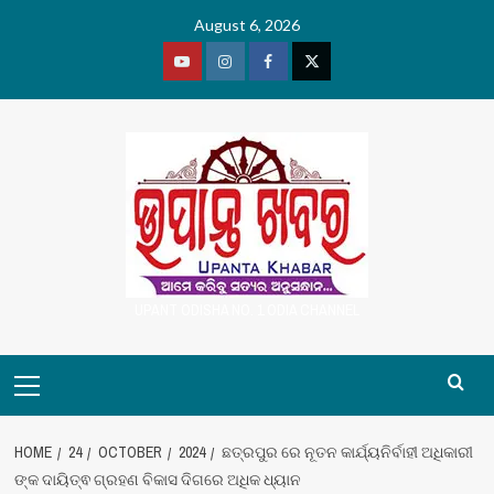
Skip
August 6, 2026
to
content
Youtube
Vimeo
Facebook
Twitter
UPANT ODISHA NO. 1 ODIA CHANNEL
Primary
Menu
HOME
24
OCTOBER
2024
ଛତ୍ରପୁର ରେ ନୂତନ କାର୍ଯ୍ୟନିର୍ବାହୀ ଅଧିକାରୀ
ଙ୍କ ଦାୟିତ୍ଵ ଗ୍ରହଣ ବିକାସ ଦିଗରେ ଅଧିକ ଧ୍ୟାନ