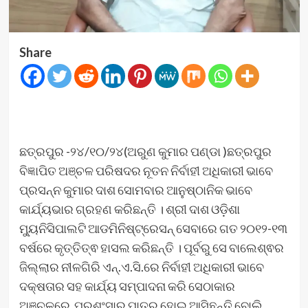
Share
ଛତ୍ରପୁର -୨୪/୧୦/୨୪(ଅରୁଣ କୁମାର ପଣ୍ଡା )ଛତ୍ରପୁର
ବିଜ୍ଞାପିତ ଅଞ୍ଚଳ ପରିଷଦର ନୂତନ ନିର୍ବାହୀ ଅଧିକାରୀ ଭାବେ
ପ୍ରସନ୍ନ କୁମାର ଦାଶ ସୋମବାର ଆନୁଷ୍ଠାନିକ ଭାବେ
କାର୍ଯ୍ୟଭାର ଗ୍ରହଣ କରିଛନ୍ତି । ଶ୍ରୀ ଦାଶ ଓଡ଼ିଶା
ମ୍ୟୁନିସିପାଲଟି ଆଡମିନିଷ୍ଟ୍ରେସନ୍ ସେବାରେ ଗତ ୨୦୧୨-୧୩
ବର୍ଷରେ କୃତ୍ତିତ୍ଵ ହାସଲ କରିଛନ୍ତି । ପୂର୍ବରୁ ସେ ବାଲେଶ୍ଵର
ଜିଲ୍ଲାର ନୀଳଗିରି ଏନ୍.ଏ.ସି.ରେ ନିର୍ବାହୀ ଅଧିକାରୀ ଭାବେ
ଦକ୍ଷତାର ସହ କାର୍ଯ୍ୟ ସମ୍ପାଦନା କରି ସେଠାକାର
ଅଞ୍ଚଳରେ ପ୍ରଶଂସାର ପାତ୍ର ହୋଇ ଆସିଛନ୍ତି ବୋଲି