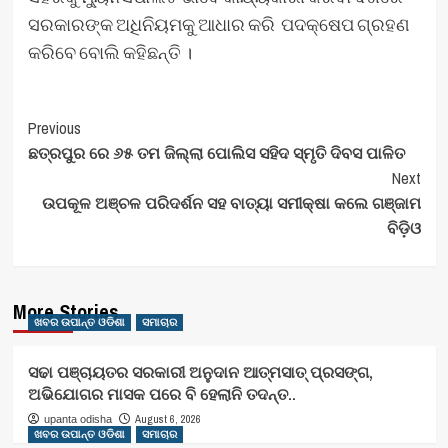
ସରକାରଙ୍କ ଅଧିନିୟମକୁ ଆଧାର କରି ପଦକ୍ଷେପ ଗ୍ରହଣ
କରିବେ ବୋଲି କହିଛନ୍ତି ।
Post
Previous
ଛତ୍ରପୁର ରେ ୬୫ ତମ ଜିଲ୍ଲା ପୋଲିସ ସହିଦ ସ୍ମୃତି ଦିବସ ପାଳିତ
Navigation
Next
ଉପକୂଳ ଅଞ୍ଚଳ ପରିଦର୍ଶନ ସହ ବାତ୍ୟା ସମୀକ୍ଷା କଲେ ଗଞ୍ଜାମ
ବିଡ଼ିଓ
More Stories
ଖବର ଉପାନ୍ତ ଓଡିଶା
ସମାଚାର
ସଢା ପଞ୍ଚାୟତର ସରକାରୀ ଅନୁଦାନ ଆତ୍ମସାତ୍ ପ୍ରସଙ୍ଗ,
ଅଭିଯୋଗର ମାସକ ପରେ ବି ହେଲାନି ତଦନ୍ତ..
August 6, 2026
upanta odisha
ଖବର ଉପାନ୍ତ ଓଡିଶା
ସମାଚାର