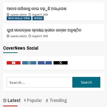
ଆବାସ ତାଲିକାକୁ ନେଇ ବଢ଼ୁଛି ଅସନ୍ତୋଷ
August 6, 2026
upanta odisha
ଖବର ଉପାନ୍ତ ଓଡିଶା
ସମାଚାର
ପୁରୀ ସଦରବ୍ଲକ ସ୍ତରୀୟ କ୍ରୀଡା ଉତ୍ସବ ଅନୁଷ୍ଠିତ
August 6, 2026
upanta odisha
CoverNews Social
Youtube
Vimeo
Facebook
Twitter
Search
for:
Latest
Popular
Trending