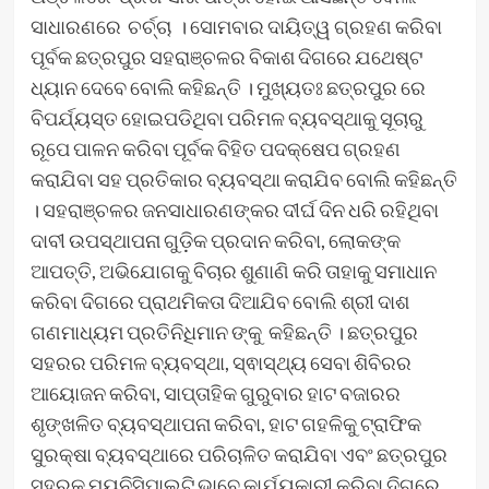
ସାଧାରଣରେ ଚର୍ଚ୍ଚା । ସୋମବାର ଦାୟିତ୍ୱ ଗ୍ରହଣ କରିବା
ପୂର୍ବକ ଛତ୍ରପୁର ସହରାଞ୍ଚଳର ବିକାଶ ଦିଗରେ ଯଥେଷ୍ଟ
ଧ୍ୟାନ ଦେବେ ବୋଲି କହିଛନ୍ତି । ମୁଖ୍ୟତଃ ଛତ୍ରପୁର ରେ
ବିପର୍ଯ୍ୟସ୍ତ ହୋଇପଡିଥିବା ପରିମଳ ବ୍ୟବସ୍ଥାକୁ ସୂଚାରୁ
ରୂପେ ପାଳନ କରିବା ପୂର୍ବକ ବିହିତ ପଦକ୍ଷେପ ଗ୍ରହଣ
କରାଯିବା ସହ ପ୍ରତିକାର ବ୍ୟବସ୍ଥା କରାଯିବ ବୋଲି କହିଛନ୍ତି
। ସହରାଞ୍ଚଳର ଜନସାଧାରଣଙ୍କର ଦୀର୍ଘ ଦିନ ଧରି ରହିଥିବା
ଦାବୀ ଉପସ୍ଥାପନା ଗୁଡ଼ିକ ପ୍ରଦାନ କରିବା, ଲୋକଙ୍କ
ଆପତ୍ତି, ଅଭିଯୋଗକୁ ବିଚାର ଶୁଣାଣି କରି ତାହାକୁ ସମାଧାନ
କରିବା ଦିଗରେ ପ୍ରାଥମିକତା ଦିଆଯିବ ବୋଲି ଶ୍ରୀ ଦାଶ
ଗଣମାଧ୍ୟମ ପ୍ରତିନିଧିମାନ ଙ୍କୁ କହିଛନ୍ତି । ଛତ୍ରପୁର
ସହରର ପରିମଳ ବ୍ୟବସ୍ଥା, ସ୍ଵାସ୍ଥ୍ୟ ସେବା ଶିବିରର
ଆୟୋଜନ କରିବା, ସାପ୍ତାହିକ ଗୁରୁବାର ହାଟ ବଜାରର
ଶୃଙ୍ଖଳିତ ବ୍ୟବସ୍ଥାପନା କରିବା, ହାଟ ଗହଳିକୁ ଟ୍ରାଫିକ
ସୁରକ୍ଷା ବ୍ୟବସ୍ଥାରେ ପରିଚାଳିତ କରାଯିବା ଏବଂ ଛତ୍ରପୁର
ସହରକୁ ମ୍ୟୁନିସିପାଲଟି ଭାବେ କାର୍ଯ୍ୟକାରୀ କରିବା ଦିଗରେ