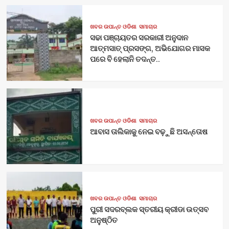
ଖବର ଉପାନ୍ତ ଓଡିଶା
ସମାଚାର
ସଢା ପଞ୍ଚାୟତର ସରକାରୀ ଅନୁଦାନ
ଆତ୍ମସାତ୍ ପ୍ରସଙ୍ଗ, ଅଭିଯୋଗର ମାସକ
ପରେ ବି ହେଲାନି ତଦନ୍ତ..
ଖବର ଉପାନ୍ତ ଓଡିଶା
ସମାଚାର
ଆବାସ ତାଲିକାକୁ ନେଇ ବଢ଼ୁଛି ଅସନ୍ତୋଷ
ଖବର ଉପାନ୍ତ ଓଡିଶା
ସମାଚାର
ପୁରୀ ସଦରବ୍ଲକ ସ୍ତରୀୟ କ୍ରୀଡା ଉତ୍ସବ
ଅନୁଷ୍ଠିତ