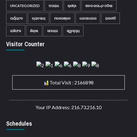
UNCATEGORIZED
ଅପରାଧ
କ୍ରୀଡ଼ା
ଖବର ଉପାନ୍ତ ଓଡିଶା
ପର୍ଯ୍ୟଟନ
ବ୍ୟବସାୟ
ମନୋରଞ୍ଜନ
ଯୋଗାଯୋଗ
ରାଜନୀତି
ରାଶିଫଳ
ଶିକ୍ଷା
ସମାଚାର
ସ୍ୱାସ୍ଥ୍ୟ
Visitor Counter
Total Visit : 2166898
Your IP Address: 216.73.216.10
Schedules