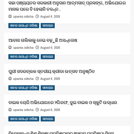
ସଢା ପଞ୍ଚାୟତର ସରକାରୀ ଅନୁଦାନ ଆତ୍ମସାତ୍ ପ୍ରସଙ୍ଗ, ଅଭିଯୋଗର
ମାସକ ପରେ ବି ହେଲାନି ତଦନ୍ତ..
August 6, 2026
upanta odisha
ଖବର ଉପାନ୍ତ ଓଡିଶା
ସମାଚାର
ଆବାସ ତାଲିକାକୁ ନେଇ ବଢ଼ୁଛି ଅସନ୍ତୋଷ
August 6, 2026
upanta odisha
ଖବର ଉପାନ୍ତ ଓଡିଶା
ସମାଚାର
ପୁରୀ ସଦରବ୍ଲକ ସ୍ତରୀୟ କ୍ରୀଡା ଉତ୍ସବ ଅନୁଷ୍ଠିତ
August 6, 2026
upanta odisha
ଖବର ଉପାନ୍ତ ଓଡିଶା
ସମାଚାର
ବାଇକ ଚୋରି ଅଭିଯୋଗରେ ୨ଗିରଫ, ଦୁଇ ବାଇକ ଓ ସ୍କୁଟି ଉଦ୍ଧାର
August 6, 2026
upanta odisha
ଖବର ଉପାନ୍ତ ଓଡିଶା
ସମାଚାର
ବିବେକାନନ୍ଦ ଶିଶୁ ଶିକ୍ଷା ପ୍ରତିଷ୍ଠାନର ୩୨ତମ ପ୍ରତିଷ୍ଠା ଦିବସ