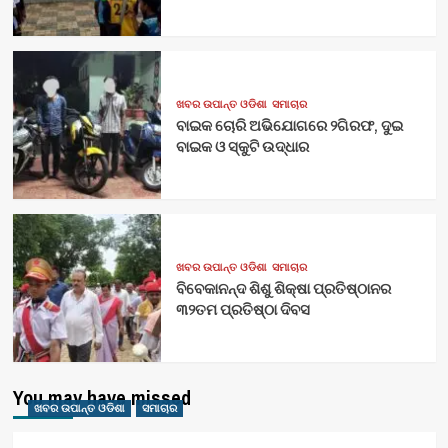
ଖବର ଉପାନ୍ତ ଓଡିଶା
ସମାଚାର
ବାଇକ ଚୋରି ଅଭିଯୋଗରେ ୨ଗିରଫ, ଦୁଇ
ବାଇକ ଓ ସ୍କୁଟି ଉଦ୍ଧାର
ଖବର ଉପାନ୍ତ ଓଡିଶା
ସମାଚାର
ବିବେକାନନ୍ଦ ଶିଶୁ ଶିକ୍ଷା ପ୍ରତିଷ୍ଠାନର
୩୨ତମ ପ୍ରତିଷ୍ଠା ଦିବସ
You may have missed
ଖବର ଉପାନ୍ତ ଓଡିଶା
ସମାଚାର