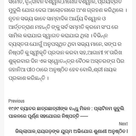
ସମେତ, ବୃନ୍ଦାବନ ବିଶ୍ୱାଳ,ମନୋଜ ବିଶ୍ୱାଳ, ପ୍ରିୟବ୍ରତ
ମୁଦୁଲି ଯୋଗ ଦେଇ ଆଲୋଚନାରେ ଅଂଶ ଗ୍ରହଣ କରିଥିଲେ ।
ନୂତନ ସଭ୍ୟ ଭାବେ ସାମ୍ବାଦିକ ଆର୍ଯ୍ୟ ବିଶ୍ୱାଳ ଓ
ଆର୍ତ୍ତତ୍ରାଣ ମହାନ୍ତି ଙ୍କୁ ସର୍ବ ସମ୍ମତି କ୍ରମେ ସଂଘ ରେ
ସାମିଲ କରାଯାଇ ସ୍ୱାଗତ କରାଯାଇ ଥିଲା । ବିଭିନ୍ନ
ବ୍ୟସ୍ତତା ଯୋଗୁଁ ଅନୁପସ୍ଥିତ ଥିବା ସଭ୍ୟ ମାନେ, ସଙ୍ଘ ର
ନିଷ୍ପତି କୁ ସ୍ୱୀକୃତି ପ୍ରଦାନ କରବା ସହ,ଆଗାମୀ ୨୮ତାରିଖ
ଶୁକ୍ରବାର ଦିନ ଏକ ସ୍ୱୋତନ୍ତ୍ର ବୈଠକ ଅସ୍ତରଙ୍ଗ ପିର
ଜହାନିଆ ପୀଠ ଠାରେ ଅନୁଷ୍ଠିତ ହେବ ବୋଲି,ଶ୍ରୀ ନାୟକ
ପ୍ରକାଶ କରିଛନ୍ତି ।
Post
Previous
୧୯୬୯ ବ୍ୟାଚର ଛାତ୍ରଛାତ୍ରୀଙ୍କ ବନ୍ଧୁ ମିଳନ : ପ୍ଲାଟିନମ ଜୁବୁଲି
Navigation
ପାଳନରେ ପୂର୍ଣ୍ଣ ସହଯୋଗର ନିଷ୍ପତ୍ତି ——
Next
ଜିଲ୍ଲାପାଳ,ରାୟଗଡ଼ଙ୍କ ଯୁଗ୍ମ ଅଭିଯୋଗ ଶୁଣାଣୀ ଅନୁଷ୍ଠିତ l