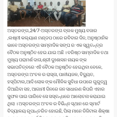
ଅସ୍ତରଙ୍ଗ,24/7-ଅସ୍ତରଙ୍ଗ ବ୍ଲକ ମୁଖ୍ୟ ବଜାର
,ଲଷ୍ମୀ କଲ୍ୟାଣ ମଣ୍ଡପ ଠାରେ ରବିବାର ଦିନ, ଅନୁଷ୍ଠାନିକ
ଭାବେ ଅସ୍ତରଙ୍ଗ ସାମ୍ବାଦିକ ସଙ୍ଘ ର ଏକ ସ୍ୱତନ୍ତ୍ର
ବୈଠକ ଅନୁଷ୍ଠିତ ହେଇ ଯାଇ ଅଛି । ବରିଷ୍ଠ ସାମ୍ବାଦିକ ତଥା
ମୁଖ୍ୟ ପରାମର୍ଶ ଦାତା,ଶ୍ରୀ ଦୁଃଶାସନ ନାୟକ ଙ୍କ
ସଭାପତିତ୍ବରେ ଏହି ବୈଠକ ଅନୁଷ୍ଠିତ ହେଇଥିବା ବେଳେ,
ଅସ୍ତରଙ୍ଗ ଅଂଚଳ ର ରାସ୍ତା, ପାନୀୟଜଳ, ବିଦ୍ୟୁତ,
ହସ୍ପିଟାଲ,ଆଦି ଲୋକ ଙ୍କ ମୌଳିକ ସୁବିଧା ଉପରେ ଗୁରୁତ୍ୱ
ଦିଆଯିବା ସହ, ଆଗାମୀ ଦିନରେ ଜନ ସାଧାରଣ କିପରି ଏହାର
ସୁଫଳ ପାଇ ପାରିବେ ସେ ସସ୍ବନ୍ଧରେ ଆଲୋଚନା କରାଯାଇ
ଥିଲା । ଅସ୍ତରଙ୍ଗ ଅଂଚଳ ର ବିଭିନ୍ନ ସ୍ଥାନ ରେ ସ୍ମାର୍ଟ
ବିଦ୍ୟାଳୟ ରୂପାନ୍ତରିତ ହୋଇଛି, ପିଲା ମାନେ ଡିଜିଟାଲ ଶିକ୍ଷା