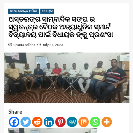
ଖବର ଉପାନ୍ତ ଓଡିଶା
ସମାଚାର
ଅସ୍ତରଙ୍ଗ ସାମ୍ବାଦିକ ସଙ୍ଘ ର
ସ୍ୱତନ୍ତ୍ର ବୈଠକ ଅତ୍ୟାଧୁନିକ ସ୍ମାର୍ଟ
ବିଦ୍ୟାଳୟ ପାଇଁ ବିଧାୟକ ଙ୍କୁ ପ୍ରଶଂସା
upanta odisha
July 24, 2023
Share