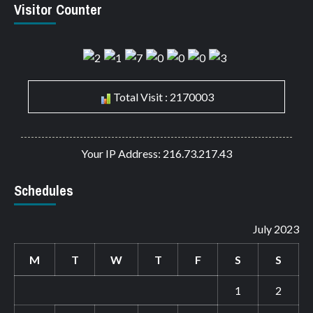
Visitor Counter
Total Visit : 2170003
Your IP Address: 216.73.217.43
Schedules
July 2023
M
T
W
T
F
S
S
1
2