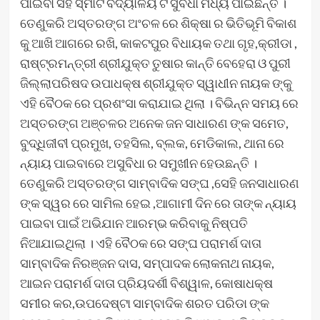
ପାଇବା ସହ ସ୍ମାର୍ଟ ବିଦ୍ୟାଳୟ ଟ ସୁବିଧା ମଧ୍ୟ ପାଇଛନ୍ତି ।
ତେଣୁକରି ଅସ୍ତରଙ୍ଗ ଅଂଚଳ ରେ ଶିକ୍ଷା ର ଭିତିଭୂମି ବିକାଶ
କୁ ଆଖି ଆଗରେ ରଖି, କାକଟପୁର ବିଧାୟକ ତଥା ଗୃହ,କ୍ରୀଡା ,
ରାଷ୍ଟ୍ରମନ୍ତ୍ରୀ ଶ୍ରୀଯୁକ୍ତ ତୁଷାର କାନ୍ତି ବେହେରା ଓ ପୁରୀ
ଜିଲ୍ଲାପରିଷଦ ଉପାଧକ୍ଷ ଶ୍ରୀଯୁକ୍ତ ସ୍ୱାଧୀନ ନାୟକ ଙ୍କୁ
ଏହି ବୈଠକ ରେ ପ୍ରଶଂସା କରାଯାଇ ଥିଲା । ବିଭିନ୍ନ ସମୟ ରେ
ଅସ୍ତରଙ୍ଗ ଅଞ୍ଚଳର ଅନେକ ଜନ ସାଧାରଣ ଙ୍କ ସମେତ,
ବୁଦ୍ଧିଜୀବୀ ପ୍ରମୁଖ, ତହସିଲ, ବ୍ଲକ, ମେଡିକାଲ, ଥାନା ରେ
ନ୍ୟାୟ ପାଇବାରେ ଅସୁବିଧା ର ସମୁଖୀନ ହେଉଛନ୍ତି ।
ତେଣୁକରି ଅସ୍ତରଙ୍ଗ ସାମ୍ବାଦିକ ସଙ୍ଘ ,ସେହି ଜନସାଧାରଣ
ଙ୍କ ସ୍ୱର ରେ ସାମିଲ ହେଇ ,ଆଗାମୀ ଦିନ ରେ ତାଙ୍କ ନ୍ୟାୟ
ପାଇବା ପାଇଁ ଅଭିଯାନ ଆରମ୍ଭ କରିବାକୁ ନିଷ୍ପତି
ନିଆଯାଇଥିଲା । ଏହି ବୈଠକ ରେ ସଙ୍ଘ ପରାମର୍ଶ ଦାତା
ସାମ୍ବାଦିକ ନିରଞ୍ଜନ ଦାସ, ସମ୍ପାଦକ ଲୋକନାଥ ନାୟକ,
ଆଇନ ପରାମର୍ଶ ଦାତା ପ୍ରିୟଦର୍ଶୀ ବିଶ୍ୱାଳ, କୋଷାଧକ୍ଷ
ସମୀର କର,ଉପଦେଷ୍ଟା ସାମ୍ବାଦିକ ଶରତ ପରିଡା ଙ୍କ