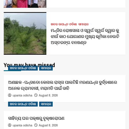
ଖବର ଉପାନ୍ତ ଓଡିଶା
ସମାଚାର
ମନ୍ଦିର ରୋଷସାଳା ଓ ସ୍ୱର୍ଗ ସ୍ୱର୍ଗ ଦ୍ୱାର କୁ
ଝାଉଁ କାଠ ଯୋଗାଣର ମୁଖ୍ୟ ଭୂମିକା ନେଉଚି
ଅସ୍ତରଙ୍ଗ ବନଖଣ୍ଡ
You may have missed
ଖବର ଉପାନ୍ତ ଓଡିଶା
ସମାଚାର
ଅଣାଛକ -ପନ୍ଦାଡୋ କେନାଲ ରାସ୍ତା ପାଲଟିଛି ମରଣଯନ୍ତା ଦୁର୍ଦ୍ଦଶାରେ
ଅନେକ ଗ୍ରାମବାସୀ, ମରାମତି ପାଇଁ ଦାବି
August 8, 2026
upanta odisha
ଖବର ଉପାନ୍ତ ଓଡିଶା
ସମାଚାର
ସାହିତ୍ୟ ଘର ପକ୍ଷରୁ ବୃକ୍ଷରୋପଣ
August 8, 2026
upanta odisha