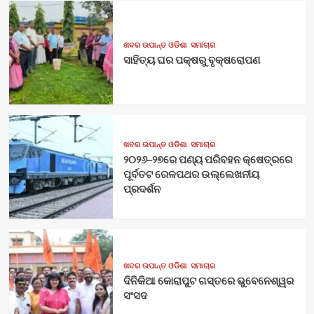
ଖବର ଉପାନ୍ତ ଓଡିଶା
ସମାଚାର
ସାହିତ୍ୟ ଘର ପକ୍ଷରୁ ବୃକ୍ଷରୋପଣ
ଖବର ଉପାନ୍ତ ଓଡିଶା
ସମାଚାର
୨୦୨୬–୨୭ରେ ପଣ୍ୟ ପରିବହନ କ୍ଷେତ୍ରରେ
ପୂର୍ବତଟ ରେଳପଥର ଉଲ୍ଲେଖନୀୟ
ପ୍ରଦର୍ଶନ
ଖବର ଉପାନ୍ତ ଓଡିଶା
ସମାଚାର
ଦିନିକିଆ କୋରାପୁଟ ଗସ୍ତରେ ଭୁବେନେଶ୍ୱର
ସଂସଦ