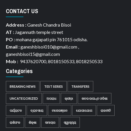
CONTACT US
Address :
Ganesh Chandra Bisoi
AT :
Jagannath temple street
PO :
mohana gajapati pin 761015 odisha.
Email :
ganeshbisoi010@gmail.com ,
ganeshbisoi15@gmail.com
Mob :
9437620700, 8018150533, 8018250533
Categories
BREAKING NEWS
TEST SERIES
TRANSFERS
UNCATEGORIZED
ଅପରାଧ
କ୍ରୀଡ଼ା
ଖବର ଉପାନ୍ତ ଓଡିଶା
ପର୍ଯ୍ୟଟନ
ବ୍ୟବସାୟ
ମନୋରଞ୍ଜନ
ଯୋଗାଯୋଗ
ରାଜନୀତି
ରାଶିଫଳ
ଶିକ୍ଷା
ସମାଚାର
ସ୍ୱାସ୍ଥ୍ୟ