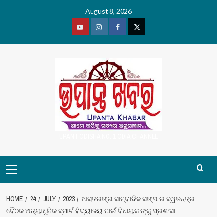
Skip
August 8, 2026
to
content
Youtube
Vimeo
Facebook
Twitter
UPANT ODISHA NO. 1 ODIA CHANNEL
Primary
Menu
HOME
24
JULY
2023
ଅସ୍ତରଙ୍ଗ ସାମ୍ବାଦିକ ସଙ୍ଘ ର ସ୍ୱତନ୍ତ୍ର
ବୈଠକ ଅତ୍ୟାଧୁନିକ ସ୍ମାର୍ଟ ବିଦ୍ୟାଳୟ ପାଇଁ ବିଧାୟକ ଙ୍କୁ ପ୍ରଶଂସା