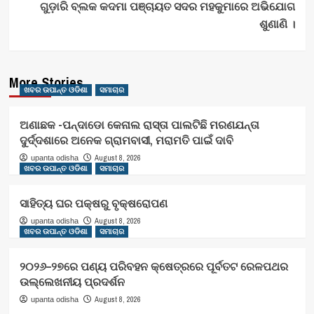
ଗୁଡ଼ାରି ବ୍ଲକ କଦମା ପଞ୍ଚାୟତ ସଦର ମହକୁମାରେ ଅଭିଯୋଗ
ଶୁଣାଣି ।
More Stories
ଖବର ଉପାନ୍ତ ଓଡିଶା
ସମାଚାର
ଅଣାଛକ -ପନ୍ଦାଡୋ କେନାଲ ରାସ୍ତା ପାଲଟିଛି ମରଣଯନ୍ତା
ଦୁର୍ଦ୍ଦଶାରେ ଅନେକ ଗ୍ରାମବାସୀ, ମରାମତି ପାଇଁ ଦାବି
August 8, 2026
upanta odisha
ଖବର ଉପାନ୍ତ ଓଡିଶା
ସମାଚାର
ସାହିତ୍ୟ ଘର ପକ୍ଷରୁ ବୃକ୍ଷରୋପଣ
August 8, 2026
upanta odisha
ଖବର ଉପାନ୍ତ ଓଡିଶା
ସମାଚାର
୨୦୨୬–୨୭ରେ ପଣ୍ୟ ପରିବହନ କ୍ଷେତ୍ରରେ ପୂର୍ବତଟ ରେଳପଥର
ଉଲ୍ଲେଖନୀୟ ପ୍ରଦର୍ଶନ
August 8, 2026
upanta odisha