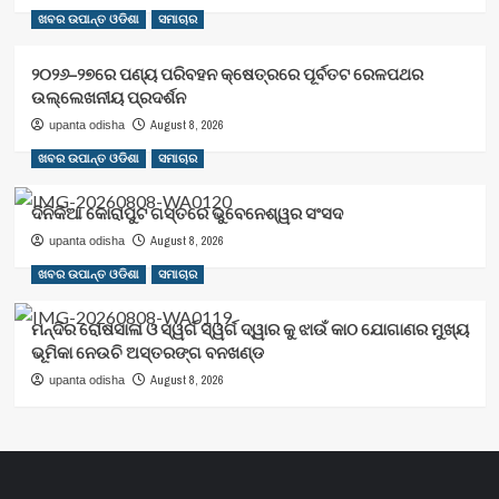
ଖବର ଉପାନ୍ତ ଓଡିଶା
ସମାଚାର
୨୦୨୬–୨୭ରେ ପଣ୍ୟ ପରିବହନ କ୍ଷେତ୍ରରେ ପୂର୍ବତଟ ରେଳପଥର
ଉଲ୍ଲେଖନୀୟ ପ୍ରଦର୍ଶନ
August 8, 2026
upanta odisha
ଖବର ଉପାନ୍ତ ଓଡିଶା
ସମାଚାର
ଦିନିକିଆ କୋରାପୁଟ ଗସ୍ତରେ ଭୁବେନେଶ୍ୱର ସଂସଦ
August 8, 2026
upanta odisha
ଖବର ଉପାନ୍ତ ଓଡିଶା
ସମାଚାର
ମନ୍ଦିର ରୋଷସାଳା ଓ ସ୍ୱର୍ଗ ସ୍ୱର୍ଗ ଦ୍ୱାର କୁ ଝାଉଁ କାଠ ଯୋଗାଣର ମୁଖ୍ୟ
ଭୂମିକା ନେଉଚି ଅସ୍ତରଙ୍ଗ ବନଖଣ୍ଡ
August 8, 2026
upanta odisha