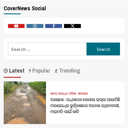
CoverNews Social
Youtube
Vimeo
Facebook
Twitter
Search
for:
Latest
Popular
Trending
ଖବର ଉପାନ୍ତ ଓଡିଶା
ସମାଚାର
ଅଣାଛକ -ପନ୍ଦାଡୋ କେନାଲ ରାସ୍ତା ପାଲଟିଛି
ମରଣଯନ୍ତା ଦୁର୍ଦ୍ଦଶାରେ ଅନେକ ଗ୍ରାମବାସୀ,
ମରାମତି ପାଇଁ ଦାବି