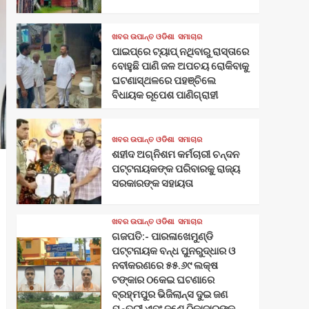
ଖବର ଉପାନ୍ତ ଓଡିଶା
ସମାଚାର
ପାଇପ୍‌ରେ ଟ୍ୟାପ୍‌ ନଥିବାରୁ ରାସ୍ତାରେ
ବୋହୁଛି ପାଣି ଜଳ ଅପଚୟ ରୋକିବାକୁ
ଘଟଣାସ୍ଥଳରେ ପହଞ୍ଚିଲେ
ବିଧାୟକ ରୂପେଶ ପାଣିଗ୍ରାହୀ
ଖବର ଉପାନ୍ତ ଓଡିଶା
ସମାଚାର
ଶହୀଦ ଅଗ୍ନିଶମ କର୍ମଚାରୀ ଚନ୍ଦନ
ପଟ୍ଟନାୟକଙ୍କ ପରିବାରକୁ ରାଜ୍ୟ
ସରକାରଙ୍କ ସହାୟତା
ଖବର ଉପାନ୍ତ ଓଡିଶା
ସମାଚାର
ଗଜପତି:- ପାରଳାଖେମୁଣ୍ଡି
ପଟ୍ଟନାୟକ ବନ୍ଧ ପୁନରୁଦ୍ଧାର ଓ
ନବୀକରଣରେ ୫୫.୬୯ ଲକ୍ଷ
ଟଙ୍କାର ଠକେଇ ଘଟଣାରେ
ବ୍ରହ୍ମପୁର ଭିଜିଲାନ୍ସ ଦୁଇ ଜଣ
ଯନ୍ତ୍ରୀ ଏବଂ ଜଣେ ଠିକାଦାରଙ୍କୁ