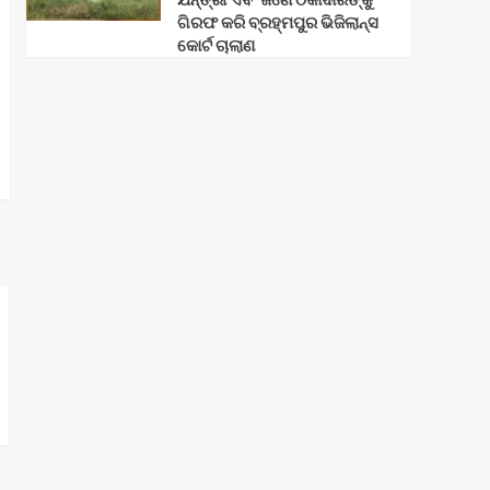
ଗିରଫ କରି ବ୍ରହ୍ମପୁର ଭିଜିଲାନ୍ସ
କୋର୍ଟ ଚାଲାଣ