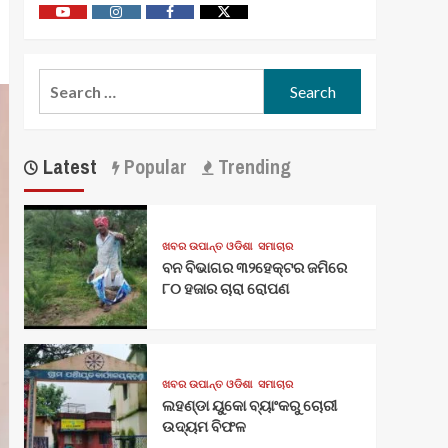
Youtube
Vimeo
Facebook
Twitter
Search
for:
Latest
Popular
Trending
ଖବର ଉପାନ୍ତ ଓଡିଶା
ସମାଚାର
ବନ ବିଭାଗର ୩୨ହେକ୍ଟର ଜମିରେ
୮୦ ହଜାର ଚାରା ରୋପଣ
ଖବର ଉପାନ୍ତ ଓଡିଶା
ସମାଚାର
ଲହଣ୍ଡା ୟୁକୋ ବ୍ୟାଂକରୁ ଚୋରୀ
ଉଦ୍ୟମ ବିଫଳ