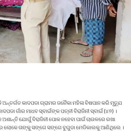
ଡି ଅନ୍ତର୍ଗତ କାଦପଡା ଗ୍ରାମର ଜନୈକା ମହିଳା ବିଷପାନ କରି ମୃତ୍ଯୁ
ପଡା ଗାଁର ମାଧବ ସ୍ବାଇଁଙ୍କ ପତ୍ନୀ ବିରାଜିନୀ ସ୍ବାଇଁ (୪୭) ।
 ଅଶାନ୍ତି ଯୋଗୁଁ ବିରାଜିନୀ ପୋକ ନହେବା ପାଇଁ ଚାଉଳରେ ରଖା
ର ଲୋକେ ତାଙ୍କୁ ସଙ୍ଗେ ସଙ୍ଗେ ବୁଗୁଡା ମେଡିକାଲକୁ ଆଣିଥିଲେ ।