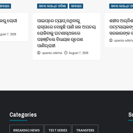
ସମାଚାର
ଖବର ଉପାନ୍ତ ଓଡିଶା
ସମାଚାର
ଖବର ଉପାନ୍ତ ଓଡ
ଂକରୁ ଚୋରୀ
ପାଇପ୍‌ରେ ଟ୍ୟାପ୍‌ ନଥିବାରୁ
ଶହୀଦ ଅଗ୍ନିଶ
ରାସ୍ତାରେ ବୋହୁଛି ପାଣି ଜଳ ଅପଚୟ
ପଟ୍ଟନାୟକଙ୍କ
ରୋକିବାକୁ ଘଟଣାସ୍ଥଳରେ
ସରକାରଙ୍କ ସ
gust 7, 2026
ପହଞ୍ଚିଲେ ବିଧାୟକ ରୂପେଶ
upanta odish
ପାଣିଗ୍ରାହୀ
August 7, 2026
upanta odisha
Categories
S
BREAKING NEWS
TEST SERIES
TRANSFERS