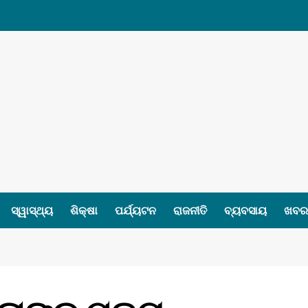
ସ୍ୱାସ୍ଥ୍ୟ
ଶିକ୍ଷା
ପର୍ଯ୍ୟଟନ
ରାଜନୀତି
ବ୍ୟବସାୟ
ଖବର 