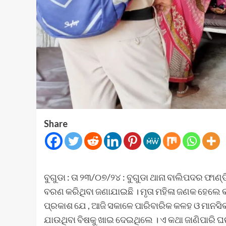
Share
ବୁଗୁଡା : ତା ୨୩/୦୭/୨୪ : ବୁଗୁଡା ଥାନା ବାଲିପଦର ଫାଣ୍
ବରଣ କରିଥିବା ଜଣାଯାଇଛି । ମୃତା ମହିଳା ଜଣକ ହେଲେ କାଦ
ପ୍ରକାଶ ଯେ , ଆଜି ସକାଳେ ପାରିବାରିକ କଳହ ଓ ମାନସିକ
ଯାଉଥିବା ବିଷକୁ ଖାଇ ଦେଇଥିଲେ । ଏ କଥା ଜାଣିପାରି ଘ