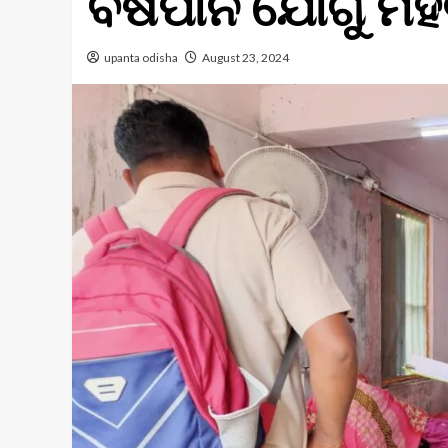
ବିଷପାନ ଯୋଗୁଁ ମହି
upanta odisha
August 23, 2024