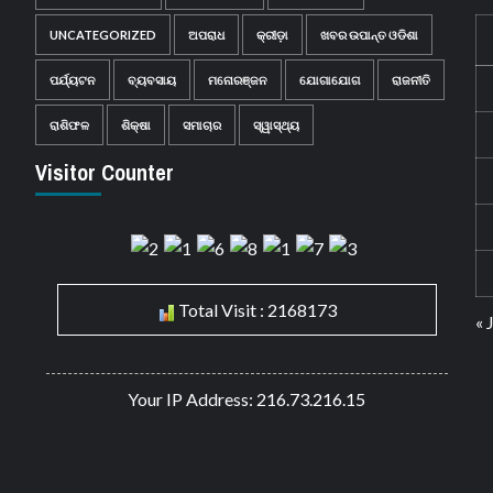
UNCATEGORIZED
ଅପରାଧ
କ୍ରୀଡ଼ା
ଖବର ଉପାନ୍ତ ଓଡିଶା
ପର୍ଯ୍ୟଟନ
ବ୍ୟବସାୟ
ମନୋରଞ୍ଜନ
ଯୋଗାଯୋଗ
ରାଜନୀତି
ରାଶିଫଳ
ଶିକ୍ଷା
ସମାଚାର
ସ୍ୱାସ୍ଥ୍ୟ
Visitor Counter
Total Visit : 2168173
« 
Your IP Address: 216.73.216.15