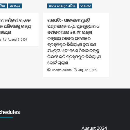
ିଶା
ସମାଚାର
ଖବର ଉପାନ୍ତ ଓଡିଶା
ସମାଚାର
ମ କର୍ମଚାରୀ ଚନ୍ଦନ
ଗଜପତି:- ପାରଳାଖେମୁଣ୍ଡି
 ପରିବାରକୁ ରାଜ୍ୟ
ପଟ୍ଟନାୟକ ବନ୍ଧ ପୁନରୁଦ୍ଧାର ଓ
ହାୟତା
ନବୀକରଣରେ ୫୫.୬୯ ଲକ୍ଷ
ଟଙ୍କାର ଠକେଇ ଘଟଣାରେ
August 7, 2026
a
ବ୍ରହ୍ମପୁର ଭିଜିଲାନ୍ସ ଦୁଇ ଜଣ
ଯନ୍ତ୍ରୀ ଏବଂ ଜଣେ ଠିକାଦାରଙ୍କୁ
ଗିରଫ କରି ବ୍ରହ୍ମପୁର ଭିଜିଲାନ୍ସ
କୋର୍ଟ ଚାଲାଣ
August 7, 2026
upanta odisha
chedules
August 2024