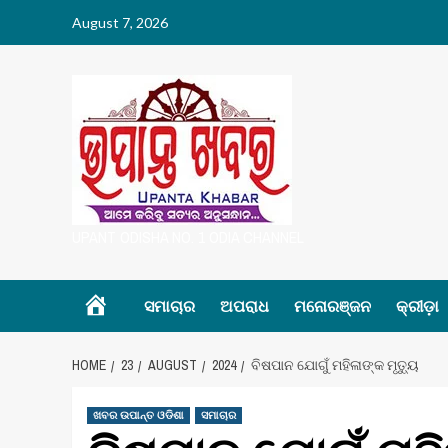
Skip
August 7, 2026
to
content
UPANT ODISHA NO. 1 ODIA CHANNEL
Home
ସମାଚାର
ଅପରାଧ
ମନୋରଞ୍ଜନ
କ୍ରୀଡ଼ା
HOME
23
AUGUST
2024
ବିଷପାନ ଯୋଗୁଁ ମହିଳାଙ୍କ ମୃତ୍ୟୁ
ଖବର ଉପାନ୍ତ ଓଡିଶା
ସମାଚାର