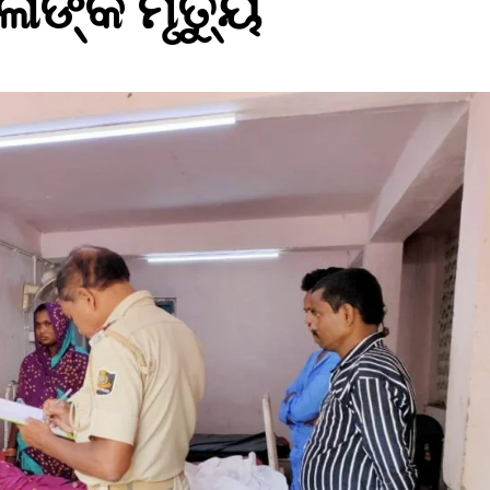
ଳାଙ୍କ ମୃତ୍ୟୁ