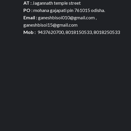
AT :
Jagannath temple street
PO :
mohana gajapati pin 761015 odisha.
Email :
ganeshbisoi010@gmail.com ,
ganeshbisoi15@gmail.com
Mob :
9437620700, 8018150533, 8018250533