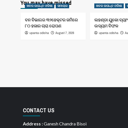
You may have missed
ଖବର ଉପାନ୍ତ ଓଡିଶା
ସମାଚାର
ଖବର ଉପାନ୍ତ ଓଡିଶା
ବନ ବିଭାଗର ୩୨ହେକ୍ଟର ଜମିରେ
ଲହଣ୍ଡା ୟୁକୋ ବ୍ୟା
୮୦ ହଜାର ଚାରା ରୋପଣ
ଉଦ୍ୟମ ବିଫଳ
August 7, 2026
Au
upanta odisha
upanta odisha
CONTACT US
Address :
Ganesh Chandra Bisoi