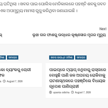
୍ୟୁ ଘଟିଥିଲା । ଖବର ପାଇ ପୋଲିସ ମେଡିକାଲରେ ପହଞ୍ଚି ଶବକୁ ଜବତ
କ ଅପମୃତ୍ୟୁ ମାମଲା ରୁଜୁ କରିଥିବା ଜଣାଯାଇଛି ।
Next
ଲ୍
ଲୁହା ତାର ଫାଶରୁ ଉଦ୍ଧାର କୃଷ୍ଣସାର ମୃଗର ମୃତ୍ୟୁ
ଡିଶା
ସମାଚାର
ଖବର ଉପାନ୍ତ ଓଡିଶା
ସମାଚାର
କୋ ବ୍ୟାଂକରୁ ଚୋରୀ
ପାଇପ୍‌ରେ ଟ୍ୟାପ୍‌ ନଥିବାରୁ ରାସ୍ତାରେ
ଫଳ
ବୋହୁଛି ପାଣି ଜଳ ଅପଚୟ ରୋକିବାକୁ
ଘଟଣାସ୍ଥଳରେ ପହଞ୍ଚିଲେ ବିଧାୟକ
August 7, 2026
ha
ରୂପେଶ ପାଣିଗ୍ରାହୀ
August 7, 2026
upanta odisha