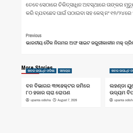
ତେବେ ସେଠାରେ ଚିକିତ୍ସାଧିନ ଅବସ୍ଥାରେ ତାଙ୍କର ମୃତ
କରି ବ୍ଯବଛେଦ ପାଇଁ ପଠାଇବା ସହ କେସ୍ ନଂ ୧୭/୨୪ରେ ଏ
Post
Previous
ଭାରତୀୟ ତୈଳ ନିଗମର ଅଫ ସାଇଟ ଜରୁରୀକାଳୀନ ମକ୍ ଡ୍ରି
Navigation
More Stories
ଖବର ଉପାନ୍ତ ଓଡିଶା
ସମାଚାର
ଖବର ଉପାନ୍ତ ଓ
ବନ ବିଭାଗର ୩୨ହେକ୍ଟର ଜମିରେ
ଲହଣ୍ଡା ୟୁ
୮୦ ହଜାର ଚାରା ରୋପଣ
ଉଦ୍ୟମ ବି
August 7, 2026
upanta odisha
upanta odis