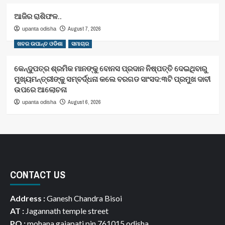
ଆଜିର ରାଶିଫଳ..
August 7, 2026
upanta odisha
ଖବର ଉପାନ୍ତ ଓଡିଶା
ସମାଚାର
କେନ୍ଦୁପତ୍ର ଶ୍ରମିକ ମାନଙ୍କୁ ବୋନସ ପ୍ରଦାନ ନିଷ୍ପତ୍ତି ଦେଇଥିବାରୁ
ମୁଖ୍ୟମନ୍ତ୍ରୀଙ୍କୁ ସମ୍ବର୍ଦ୍ଧନା କଲେ ବରଗଡ ସାଂସଦ:୩ଟି ପ୍ରମୁଖ ଦାବୀ
ଉପରେ ଆଲୋଚନା
August 6, 2026
upanta odisha
CONTACT US
Address :
Ganesh Chandra Bisoi
AT :
Jagannath temple street
PO :
mohana gajapati pin 761015 odisha.