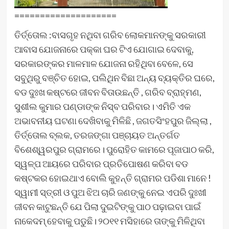
====================
ତିର୍ତ୍ତୋଲ :ବାସଗୃହ ନଥିବା ଗରିବ ଲୋକମାନଙ୍କୁ ସରକାରୀ
ଆବାସ ଯୋଜନାରେ ପକ୍କା ଘର ଟିଏ ଯୋଗାଇ ଦେବାକୁ,
ସରକାରଙ୍କର ମାଳମାଳ ଯୋଜନା ରହିଥିବା ବେଳେ, ସେ
ସବୁଥିରୁ ବଞ୍ଚିତ ହୋଇ, ପଲିଥିନ ବିଛା ଅନ୍ୟ ବ୍ୟକ୍ତିର ଘରେ,
ବଡ ଦୁଃଖ କଷ୍ଟରେ ଜୀବନ ବିତାଉଛନ୍ତି , ଗରିବ ବ୍ରାହ୍ମଣ,
ସୁଶୀଲ କୁମାର ପଣ୍ଡାଙ୍କ ନିସ୍ବ ପରିବାର। ଏମିତି ଏକ
ଅଭାବନୀୟ ଘଟଣା ଦେଖିବାକୁ ମିଳିଛି , ଜଗତସିଂହପୁର ଜିଲ୍ଲା ,
ତିର୍ତ୍ତୋଲ ବ୍ଲକ, ତରଜଙ୍ଗା ପଞ୍ଚାୟତ ଅନ୍ତର୍ଗତ
ବିଶେଶ୍ୱରପୁର ଗ୍ରାମରେ। ପୁରୋହିତ କାମରେ ପୂଜାପାଠ କରି,
ସ୍ୱଳ୍ପ ଆୟରେ ପରିବାର ପ୍ରତିପୋଷଣ କରିବା ବଡ
କଷ୍ଟକର ହୋଇଥାଏ ବୋଲି କୁହନ୍ତି ଗ୍ରାମର ପଡିଶା ମାନେ !
ସ୍ୱାମୀ ସ୍ତ୍ରୀ ଓ ପୁଅ ଝିଅ ଚାରି ଜଣଙ୍କୁ ନେଇ ଏପରି ଦୁଃଖୀ
ଜୀବନ କାଟୁଛନ୍ତି ଯେ ପିଲା ଦୁଇଟିଙ୍କୁ ପାଠ ପଢ଼ାଇବା ପାଇଁ
ନାକେଦମ୍ ହେବାକୁ ପଡୁଛି। ୨୦୧୧ ମସିହାରେ ତାଙ୍କୁ ମିଳିଥିବା