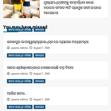
ମୁଖ୍ୟମନ୍ତ୍ରୀଙ୍କୁ ସମ୍ବର୍ଦ୍ଧନା କଲେ
ବରଗଡ ସାଂସଦ:୩ଟି ପ୍ରମୁଖ ଦାବୀ ଉପରେ
ଆଲୋଚନା
You may have missed
ଖବର ଉପାନ୍ତ ଓଡିଶା
ସମାଚାର
କନକପୁର ଉପସ୍ୱାସ୍ଥ୍ୟକେନ୍ଦ୍ର ରେ ବ୍ୟାପକ ଅବ୍ୟବସ୍ଥା
August 7, 2026
upanta odisha
ଖବର ଉପାନ୍ତ ଓଡିଶା
ସମାଚାର
ସାବର ଶ୍ରୀକ୍ଷେତ୍ରରେ ଦେଖାଦେଇଛି ବଡ଼ ବିବାଦ
August 7, 2026
upanta odisha
ଖବର ଉପାନ୍ତ ଓଡିଶା
ସମାଚାର
ଆଜିର ଖବର…
August 7, 2026
upanta odisha
ଖବର ଉପାନ୍ତ ଓଡିଶା
ସମାଚାର