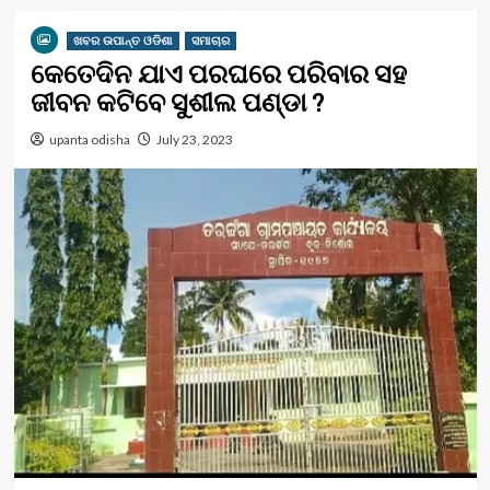
ଖବର ଉପାନ୍ତ ଓଡିଶା
ସମାଚାର
କେତେଦିନ ଯାଏ ପରଘରେ ପରିବାର ସହ
ଜୀବନ କଟିବେ ସୁଶୀଲ ପଣ୍ଡା ?
upanta odisha
July 23, 2023