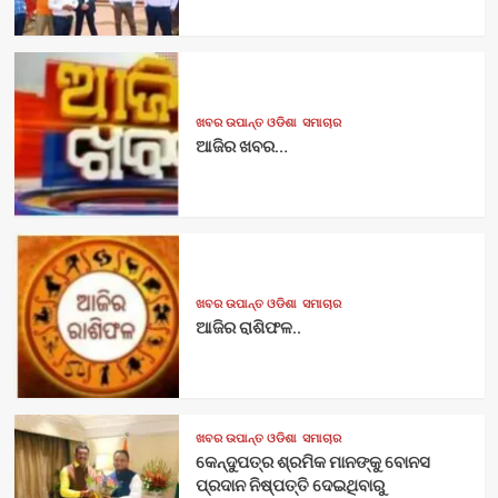
ଖବର ଉପାନ୍ତ ଓଡିଶା
ସମାଚାର
ଆଜିର ଖବର…
ଖବର ଉପାନ୍ତ ଓଡିଶା
ସମାଚାର
ଆଜିର ରାଶିଫଳ..
ଖବର ଉପାନ୍ତ ଓଡିଶା
ସମାଚାର
କେନ୍ଦୁପତ୍ର ଶ୍ରମିକ ମାନଙ୍କୁ ବୋନସ
ପ୍ରଦାନ ନିଷ୍ପତ୍ତି ଦେଇଥିବାରୁ