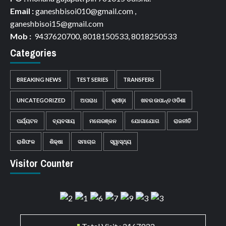
Email :
ganeshbisoi010@gmail.com ,
ganeshbisoi15@gmail.com
Mob :
9437620700, 8018150533, 8018250533
Categories
BREAKING NEWS
TEST SERIES
TRANSFERS
UNCATEGORIZED
ଅପରାଧ
କ୍ରୀଡ଼ା
ଖବର ଉପାନ୍ତ ଓଡିଶା
ପର୍ଯ୍ୟଟନ
ବ୍ୟବସାୟ
ମନୋରଞ୍ଜନ
ଯୋଗାଯୋଗ
ରାଜନୀତି
ରାଶିଫଳ
ଶିକ୍ଷା
ସମାଚାର
ସ୍ୱାସ୍ଥ୍ୟ
Visitor Counter