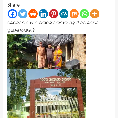
Share
କେତେଦିନ ଯାଏ ପରଘରେ ପରିବାର ସହ ଜୀବନ କଟିବେ
ସୁଶୀଲ ପଣ୍ଡା ?