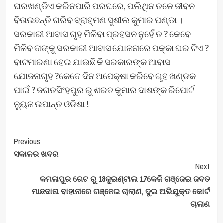
ଘରଖଣ୍ଡିଏ କରିନପାରି ପରଘରେ, ପଲିଥିନ ତଳେ ଜୀବନ
ବିତାଉଛନ୍ତି ଗରିବ ବ୍ରାହ୍ମଣ ସୁଶୀଲ କୁମାର ପଣ୍ଡା ।
ସରକାରୀ ଆବାସ ଗୃହ ମିଳିବା ପ୍ରହସନ ନୁହେଁଁ ତ ? କେବେ
ମିଳିବ ତାଙ୍କୁ ସରକାରୀ ଆବାସ ଯୋଜନାରେ ପକ୍କା ଘର ଟିଏ ?
ବାଟମାରଣା ହେଇ ଯାଉଛି କି ସରକାରଙ୍କ ଆବାସ
ଯୋଜନାଗୃହ ?କେତେ ଦିନ ଅପେକ୍ଷା କରିବେ ଗୃହ ଖଣ୍ଡକ
ପାଇଁ ? ଜଗତସିଂହପୁର ରୁ ଶରତ କୁମାର ଦାଶଙ୍କ ରିପୋର୍ଟ
ନ୍ୟୁଜ ଉପାନ୍ତ ଓଡିଶା !
Post
Previous
ସକାଳର ଖବର
Navigation
Next
କମଳାପୁର ଗେଟ ରୁ 18କୁଇଣ୍ଟାଲ 17କେଜି ଗଞ୍ଜେଇ ଜବତ
ମାଛଦାନା ବାହାନାରେ ଗଞ୍ଜେଇ ଚାଲାଣ, ଦୁଇ ଅଭିଯୁକ୍ତ କୋର୍ଟ
ଚାଲାଣ