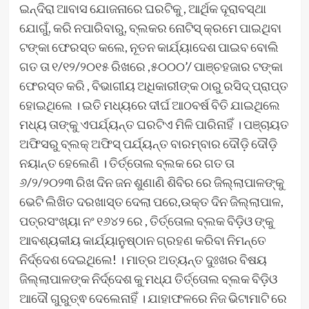
ଇନ୍ଦିରା ଆବାସ ଯୋଜନାରେ ଘରଟିକୁ , ଆର୍ଥିକ ଦୂରାବସ୍ଥା
ଯୋଗୁଁ, କରି ନପାରିବାରୁ, ବ୍ଲକର ନୋଟିସ୍ କ୍ରମେ ପାଇଥିବା
ଟଙ୍କା ଫେରସ୍ତ କଲେ, ନୂତନ କାର୍ଯ୍ୟାଦେଶ ପାଇବ ବୋଲି
ଗତ ତା ୧/୧୨/୨୦୧୫ ରିଖରେ ,୫୦୦୦’/ ପାଞ୍ଚହଜାର ଟଙ୍କା
ଫେରସ୍ତ କରି , ବିଭାଗୀୟ ଅଧିକାରୀଙ୍କ ଠାରୁ ରସିଦ୍ ପ୍ରାପ୍ତ
ହୋଇଥିଲେ । ଇତି ମଧ୍ୟରେ ଦୀର୍ଘ ଆଠବର୍ଷ ବିତି ଯାଇଥିଲେ
ମଧ୍ୟ ତାଙ୍କୁ ଏପର୍ଯ୍ୟନ୍ତ ଘରଟିଏ ମିଳି ପାରିନାହିଁ । ପଞ୍ଚାୟତ
ଅଫିସରୁ ବ୍ଲକ୍ ଅଫିସ୍ ପର୍ଯ୍ୟନ୍ତ ବାରମ୍ବାର ଦୌଡ଼ି ଦୌଡ଼ି
ନୟାନ୍ତ ହେଲେଣି । ତିର୍ତ୍ତୋଲ ବ୍ଲକ ରେ ଗତ ତା
୬/୨/୨୦୨୩ ରିଖ ଦିନ ଜନ ଶୁଣାଣି ଶିବିର ରେ ଜିଲ୍ଲାପାଳଙ୍କୁ
ଭେଟି ଲିଖିତ ଦରଖାସ୍ତ ଦେଲା ପରେ,ଉକ୍ତ ଦିନ ଜିଲ୍ଲାପାଳ,
ପତ୍ରସଂଖ୍ୟା ନଂ ୧୬୪୨ ରେ , ତିର୍ତ୍ତୋଲ ବ୍ଲକ ବିଡ଼ିଓ ଙ୍କୁ
ଆବଶ୍ୟକୀୟ କାର୍ଯ୍ୟାନୁଷ୍ଠାନ ଗ୍ରହଣ କରିବା ନିମନ୍ତେ
ନିର୍ଦ୍ଦେଶ ଦେଇଥିଲେ! । ମାତ୍ର ଅତ୍ୟନ୍ତ ଦୁଃଖର ବିଷୟ
ଜିଲ୍ଲାପାଳଙ୍କ ନିର୍ଦ୍ଦେଶ କୁ ମଧ୍ଯ ତିର୍ତ୍ତୋଲ ବ୍ଲକ ବିଡ଼ିଓ
ଆଦୌ ଗୁରୁତ୍ଵ ଦେଲେନାହିଁ । ଯାହାଫଳରେ ନିଜ ଭିଟାମାଟି ରେ