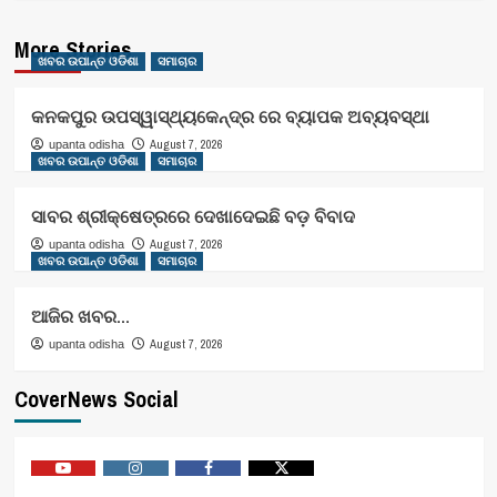
More Stories
ଖବର ଉପାନ୍ତ ଓଡିଶା
ସମାଚାର
କନକପୁର ଉପସ୍ୱାସ୍ଥ୍ୟକେନ୍ଦ୍ର ରେ ବ୍ୟାପକ ଅବ୍ୟବସ୍ଥା
August 7, 2026
upanta odisha
ଖବର ଉପାନ୍ତ ଓଡିଶା
ସମାଚାର
ସାବର ଶ୍ରୀକ୍ଷେତ୍ରରେ ଦେଖାଦେଇଛି ବଡ଼ ବିବାଦ
August 7, 2026
upanta odisha
ଖବର ଉପାନ୍ତ ଓଡିଶା
ସମାଚାର
ଆଜିର ଖବର…
August 7, 2026
upanta odisha
CoverNews Social
Youtube
Vimeo
Facebook
Twitter