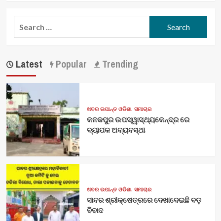
Search
for:
Latest
Popular
Trending
ଖବର ଉପାନ୍ତ ଓଡିଶା
ସମାଚାର
କନକପୁର ଉପସ୍ୱାସ୍ଥ୍ୟକେନ୍ଦ୍ର ରେ
ବ୍ୟାପକ ଅବ୍ୟବସ୍ଥା
ଖବର ଉପାନ୍ତ ଓଡିଶା
ସମାଚାର
ସାବର ଶ୍ରୀକ୍ଷେତ୍ରରେ ଦେଖାଦେଇଛି ବଡ଼
ବିବାଦ