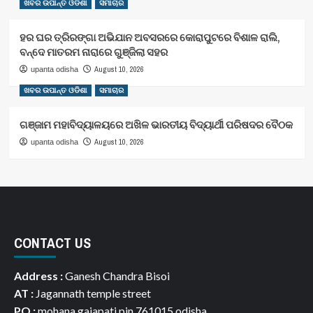
ଖବର ଉପାନ୍ତ ଓଡିଶା
ସମାଚାର
ହର ଘର ତ୍ରିରଙ୍ଗା ଅଭିଯାନ ଅବସରରେ କୋରାପୁଟରେ ବିଶାଳ ରାଲି,
ବନ୍ଦେ ମାତରମ ନାରାରେ ଗୁଞ୍ଜିଲା ସହର
August 10, 2026
upanta odisha
ଖବର ଉପାନ୍ତ ଓଡିଶା
ସମାଚାର
ଗଞ୍ଜାମ ମହାବିଦ୍ୟାଳୟରେ ଅଖିଳ ଭାରତୀୟ ବିଦ୍ୟାର୍ଥୀ ପରିଷଦର ବୈଠକ
August 10, 2026
upanta odisha
CONTACT US
Address :
Ganesh Chandra Bisoi
AT :
Jagannath temple street
PO :
mohana gajapati pin 761015 odisha.