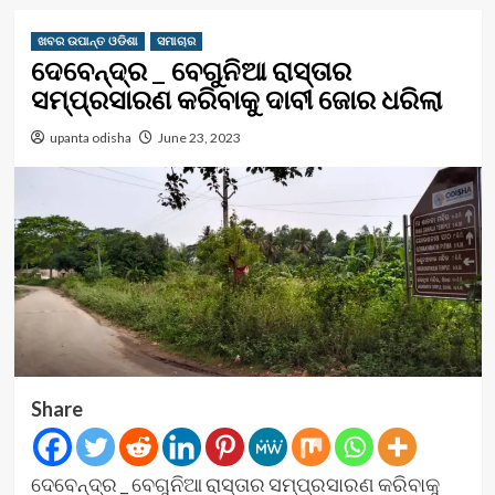
ଖବର ଉପାନ୍ତ ଓଡିଶା
ସମାଚାର
ଦେବେନ୍ଦ୍ର _ ବେଗୁନିଆ ରାସ୍ତାର
ସମ୍ପ୍ରସାରଣ କରିବାକୁ ଦାବୀ ଜୋର ଧରିଲା
upanta odisha
June 23, 2023
Share
ଦେବେନ୍ଦ୍ର _ ବେଗୁନିଆ ରାସ୍ତାର ସମ୍ପ୍ରସାରଣ କରିବାକୁ