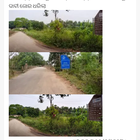
ଦାବୀ ଜୋର ଧରିଲା