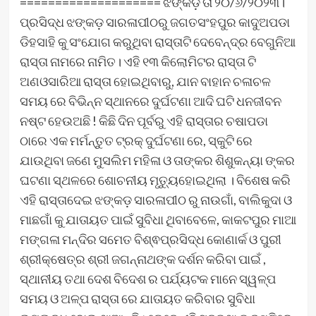
==================== ଝଙ୍କଡ଼ ତା ୨୦/୬/୨୦୨୩।
ପ୍ରସିଦ୍ଧ ଝଙ୍କଡ଼ ସାରଳାପୀଠରୁ ଜଗତସଂହପୁର କାଦୁଅପଡା
ଡିହସାହି କୁ ସଂଯୋଗ କରୁଥିବା ରାସ୍ତାଟି ଦେବେନ୍ଦ୍ର ବେଗୁନିଆ
ରାସ୍ତା ନାମରେ ନାମିତ। ଏହି ୧୩ କିଲୋମିଟର ରାସ୍ତା ଟି
ଅଣଓସାରିଆ ରାସ୍ତା ହୋଇଥିବାରୁ, ଯାନ ବାହାନ ଚଳାଚଳ
ସମୟ ରେ ବିଭିନ୍ନ ସ୍ଥାନରେ ଦୁର୍ଘଟଣା ଆଦି ଘଟି ଧନଜୀବନ
ନଷ୍ଟ ହେଉଅଛି ! କିଛି ଦିନ ପୂର୍ବରୁ ଏହି ରାସ୍ତାର ଚଷାପଡା
ଠାରେ ଏକ ମର୍ମନ୍ତୁତ ଟ୍ରକ୍ ଦୁର୍ଘଟଣା ରେ, ସ୍କୁଟି ରେ
ଯାଉଥିବା ଜଣେ ମୁସଲିମ ମହିଳା ଓ ତାଙ୍କର ଶିଶୁକନ୍ୟା ଙ୍କର
ଘଟଣା ସ୍ଥଳରେ ଶୋଚନୀୟ ମୃତ୍ୟୁହୋଇଥିଲା । ବିଶେଷ କରି
ଏହି ରାସ୍ତାଦେଇ ଝଙ୍କଡ଼ ସାରଳାପୀଠ ରୁ ନାଉଗାଁ, ବାଲିକୁଦା ଓ
ମାଛଗାଁ କୁ ଯାତାୟତ ପାଇଁ ସୁବିଧା ଥିବାବେଳେ, କାକଟପୁର ମାଆ
ମଙ୍ଗଳା ମନ୍ଦିର ସମେତ ବିଶ୍ଵପ୍ରସିଦ୍ଧ କୋଣାର୍କ ଓ ପୁରୀ
ଶ୍ରୀକ୍ଷେତ୍ର ଶ୍ରୀ ଜଗନ୍ନାଥଙ୍କ ଦର୍ଶନ କରିବା ପାଇଁ ,
ସ୍ଥାନୀୟ ତଥା ଦେଶ ବିଦେଶ ର ପର୍ଯ୍ୟଟକ ମାନେ ସ୍ୱଳ୍ପ
ସମୟ ଓ ଅଳ୍ପ ରାସ୍ତା ରେ ଯାତାୟତ କରିବାର ସୁବିଧା