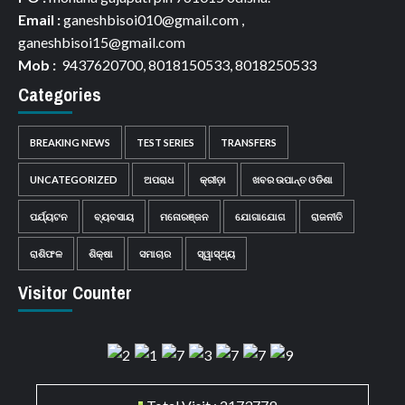
Email :
ganeshbisoi010@gmail.com ,
ganeshbisoi15@gmail.com
Mob :
9437620700, 8018150533, 8018250533
Categories
BREAKING NEWS
TEST SERIES
TRANSFERS
UNCATEGORIZED
ଅପରାଧ
କ୍ରୀଡ଼ା
ଖବର ଉପାନ୍ତ ଓଡିଶା
ପର୍ଯ୍ୟଟନ
ବ୍ୟବସାୟ
ମନୋରଞ୍ଜନ
ଯୋଗାଯୋଗ
ରାଜନୀତି
ରାଶିଫଳ
ଶିକ୍ଷା
ସମାଚାର
ସ୍ୱାସ୍ଥ୍ୟ
Visitor Counter