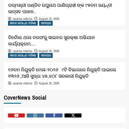
ପଦ୍ମଶ୍ରୀ ପଣ୍ଡିତ ରଘୁନାଥ ପାଣିଗ୍ରାହୀ ଙ୍କ ୯୫ତମ ଜୟନ୍ତୀ
ଉତ୍ସବ ପାଳନ..
August 10, 2026
upanta odisha
ଖବର ଉପାନ୍ତ ଓଡିଶା
ସମାଚାର
ତିର୍ତୋଲ ଥାନା ତରଫରୁ ସାଇବର ସୁରକ୍ଷା ଅଭିଯାନ
କାର୍ଯ୍ୟକ୍ରମ….
August 10, 2026
upanta odisha
ଖବର ଉପାନ୍ତ ଓଡିଶା
ସମାଚାର
୧୬ତମ ନିଯୁକ୍ତି ମେଳା-୨୦୨୬ ୯ଟି ବିଭାଗରେ ନିଯୁକ୍ତି ପାଇଲେ
୧୩୨୬ ,ଆଜି ସୁଦ୍ଧା ୪୫,୪୦୮ ସରକାରୀ ନିଯୁକ୍ତି
August 10, 2026
upanta odisha
CoverNews Social
Youtube
Vimeo
Facebook
Twitter