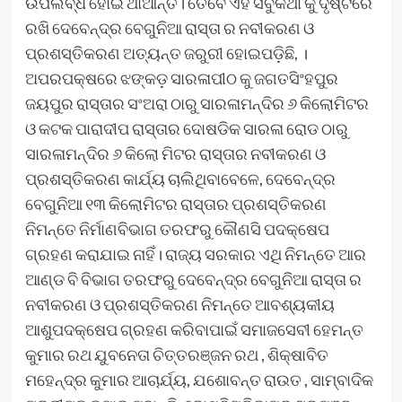
ଉପଲବ୍ଧ ହୋଇ ଥାଆନ୍ତି। ତେବେ ଏହି ସବୁକଥା କୁ ଦୃଷ୍ଟିରେ
ରଖି ଦେବେନ୍ଦ୍ର ବେଗୁନିଆ ରାସ୍ତା ର ନବୀକରଣ ଓ
ପ୍ରଶସ୍ତିକରଣ ଅତ୍ୟନ୍ତ ଜରୁରୀ ହୋଇପଡ଼ିଛି, ।
ଅପରପକ୍ଷରେ ଝଙ୍କଡ଼ ସାରଳାପୀଠ କୁ ଜଗତସିଂହପୁର
ଜୟପୁର ରାସ୍ତାର ସଂଅରା ଠାରୁ ସାରଳାମନ୍ଦିର ୬ କିଲୋମିଟର
ଓ କଟକ ପାରାଦୀପ ରାସ୍ତାର ଦୋଷଡିକ ସାରଳା ରୋଡ ଠାରୁ
ସାରଳାମନ୍ଦିର ୬ କିଲୋ ମିଟର ରାସ୍ତାର ନବୀକରଣ ଓ
ପ୍ରଶସ୍ତିକରଣ କାର୍ଯ୍ୟ ଚାଲିଥିବାବେଳେ, ଦେବେନ୍ଦ୍ର
ବେଗୁନିଆ ୧୩ କିଲୋମିଟର ରାସ୍ତାର ପ୍ରଶସ୍ତିକରଣ
ନିମନ୍ତେ ନିର୍ମାଣବିଭାଗ ତରଫରୁ କୌଣସି ପଦକ୍ଷେପ
ଗ୍ରହଣ କରାଯାଇ ନାହିଁ। ରାଜ୍ୟ ସରକାର ଏଥି ନିମନ୍ତେ ଆର
ଆଣ୍ଡ ବି ବିଭାଗ ତରଫରୁ ଦେବେନ୍ଦ୍ର ବେଗୁନିଆ ରାସ୍ତା ର
ନବୀକରଣ ଓ ପ୍ରଶସ୍ତିକରଣ ନିମନ୍ତେ ଆବଶ୍ୟକୀୟ
ଆଶୁପଦକ୍ଷେପ ଗ୍ରହଣ କରିବାପାଇଁ ସମାଜସେବୀ ହେମନ୍ତ
କୁମାର ରଥ ଯୁବନେତା ଚିତ୍ତରଞ୍ଜନ ରଥ , ଶିକ୍ଷାବିତ
ମହେନ୍ଦ୍ର କୁମାର ଆଚାର୍ଯ୍ୟ, ଯଶୋବନ୍ତ ରାଉତ , ସାମ୍ବାଦିକ