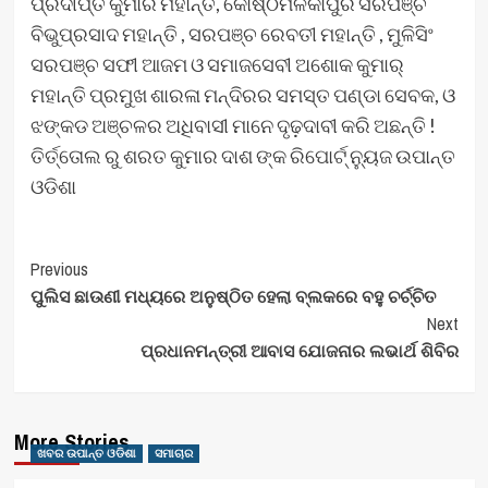
ପ୍ରଦୀପ୍ତ କୁମାର ମହାନ୍ତି, କୋଷ୍ଠିମଳିକାପୁର ସରପଞ୍ଚ
ବିଭୁପ୍ରସାଦ ମହାନ୍ତି , ସରପଞ୍ଚ ରେବତୀ ମହାନ୍ତି , ମୁଳିସିଂ
ସରପଞ୍ଚ ସଫୀ ଆଜମ ଓ ସମାଜସେବୀ ଅଶୋକ କୁମାର୍
ମହାନ୍ତି ପ୍ରମୁଖ ଶାରଳା ମନ୍ଦିରର ସମସ୍ତ ପଣ୍ଡା ସେବକ, ଓ
ଝଙ୍କଡ ଅଞ୍ଚଳର ଅଧିବାସୀ ମାନେ ଦୃଢ଼ଦାବୀ କରି ଅଛନ୍ତି !
ତିର୍ତ୍ତୋଲ ରୁ ଶରତ କୁମାର ଦାଶ ଙ୍କ ରିପୋର୍ଟ୍ ନ୍ୟୁଜ ଉପାନ୍ତ
ଓଡିଶା
Post
Previous
ପୁଲିସ ଛାଉଣୀ ମଧ୍ୟରେ ଅନୁଷ୍ଠିତ ହେଲା ବ୍ଲକରେ ବହୁ ଚର୍ଚ୍ଚିତ
Navigation
Next
ପ୍ରଧାନମନ୍ତ୍ରୀ ଆବାସ ଯୋଜନାର ଲଭାର୍ଥ ଶିବିର
More Stories
ଖବର ଉପାନ୍ତ ଓଡିଶା
ସମାଚାର