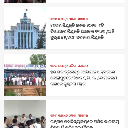
ଖବର ଉପାନ୍ତ ଓଡିଶା
ସମାଚାର
୧୬ତମ ନିଯୁକ୍ତି ମେଳା-୨୦୨୬ ୯ଟି
ବିଭାଗରେ ନିଯୁକ୍ତି ପାଇଲେ ୧୩୨୬ ,ଆଜି
ସୁଦ୍ଧା ୪୫,୪୦୮ ସରକାରୀ ନିଯୁକ୍ତି
ଖବର ଉପାନ୍ତ ଓଡିଶା
ସମାଚାର
ହର ଘର ତ୍ରିରଙ୍ଗା ଅଭିଯାନ ଅବସରରେ
କୋରାପୁଟରେ ବିଶାଳ ରାଲି, ବନ୍ଦେ ମାତରମ
ନାରାରେ ଗୁଞ୍ଜିଲା ସହର
ଖବର ଉପାନ୍ତ ଓଡିଶା
ସମାଚାର
ଗଞ୍ଜାମ ମହାବିଦ୍ୟାଳୟରେ ଅଖିଳ ଭାରତୀୟ
ବିଦ୍ୟାର୍ଥୀ ପରିଷଦର ବୈଠକ