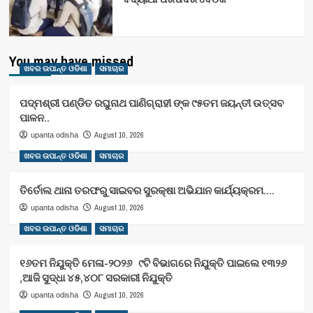
You may have missed
ଖବର ଉପାନ୍ତ ଓଡିଶା
ସମାଚାର
ପଦ୍ମଶ୍ରୀ ପଣ୍ଡିତ ରଘୁନାଥ ପାଣିଗ୍ରାହୀ ଙ୍କ ୯୫ତମ ଜୟନ୍ତୀ ଉତ୍ସବ
ପାଳନ..
August 10, 2026
upanta odisha
ଖବର ଉପାନ୍ତ ଓଡିଶା
ସମାଚାର
ତିର୍ତୋଲ ଥାନା ତରଫରୁ ସାଇବର ସୁରକ୍ଷା ଅଭିଯାନ କାର୍ଯ୍ୟକ୍ରମ….
August 10, 2026
upanta odisha
ଖବର ଉପାନ୍ତ ଓଡିଶା
ସମାଚାର
୧୬ତମ ନିଯୁକ୍ତି ମେଳା-୨୦୨୬ ୯ଟି ବିଭାଗରେ ନିଯୁକ୍ତି ପାଇଲେ ୧୩୨୬
,ଆଜି ସୁଦ୍ଧା ୪୫,୪୦୮ ସରକାରୀ ନିଯୁକ୍ତି
August 10, 2026
upanta odisha