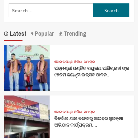
Search
for:
Latest
Popular
Trending
ଖବର ଉପାନ୍ତ ଓଡିଶା
ସମାଚାର
ପଦ୍ମଶ୍ରୀ ପଣ୍ଡିତ ରଘୁନାଥ ପାଣିଗ୍ରାହୀ ଙ୍କ
୯୫ତମ ଜୟନ୍ତୀ ଉତ୍ସବ ପାଳନ..
ଖବର ଉପାନ୍ତ ଓଡିଶା
ସମାଚାର
ତିର୍ତୋଲ ଥାନା ତରଫରୁ ସାଇବର ସୁରକ୍ଷା
ଅଭିଯାନ କାର୍ଯ୍ୟକ୍ରମ….