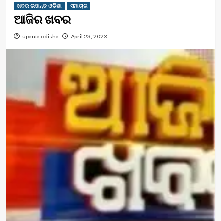
ଖବର ଉପାନ୍ତ ଓଡିଶା
ସମାଚାର
ଆଜିର ଖବର
upanta odisha
April 23, 2023