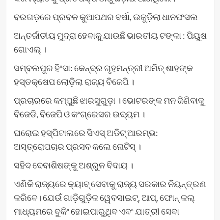
ବରଗଡ଼ରେ ପ୍ରବଳ କୁଆପଥର ବର୍ଷା, ଉଜୁଡ଼ିଲା ଧାନଫସଲ
ଅନ୍ତର୍ଜାତୀୟ ମୁଦ୍ରା ହେବାକୁ ଯାଉଛି ଭାରତୀୟ ଟଙ୍କା : ପିୟୁଷ
ଗୋଏଲ୍ ।
ସମ୍ବଲପୁର ହିଂସା: କେନ୍ଦ୍ର ଗୃହମନ୍ତ୍ରୀ ଅମିତ୍ ଶାହଙ୍କ
ହସ୍ତକ୍ଷେପ ଲୋଡ଼ିଲା ରାଜ୍ୟ ବିଜେପି ।
ପ୍ରଚାରରେ କମ୍ପୁଛି ଝାରସୁଗୁଡ଼ା । ଭୋଟରଙ୍କ ମନ ଜିଣିବାକୁ
ବିଜେଡି, ବିଜେପି ଓ କଂଗ୍ରେସର ଉଦ୍ୟମ ।
ଘରୋଇ ହସ୍ପିଟାଲରେ ସିଏସ୍‌ ଅଡିଟ୍‌ ଆରମ୍ଭ:
ଅସ୍ତ୍ରୋପଚାର ପ୍ରସବ କଲେ ନୋଟିସ୍‌ ।
ସହିଦ ଦେବାଶିଷଙ୍କୁ ଅଶ୍ରୁଳ ବିଦାୟ ।
ଏଣିକି ରାଜ୍ୟରେ କ୍ୟାବ୍‌ ସେବାକୁ ରାଜ୍ୟ ସରକାର ନିୟନ୍ତ୍ରଣ
କରିବେ। ଯେଉଁ ଗାଡ଼ିଗୁଡ଼ିକ ୱେବସାଇଟ୍, ଆପ୍, ଫୋନ୍‌ କଲ୍‌
ମାଧ୍ୟମରେ ବୁକିଂ ହୋଇପାରୁଥିବ ଏବଂ ଯାତ୍ରୀ ସେବା