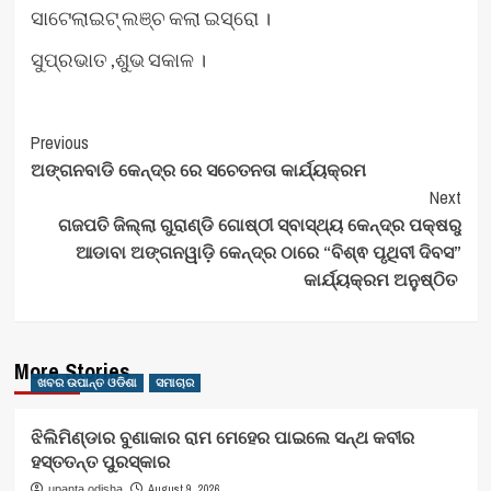
ସାଟେଲାଇଟ୍ ଲଞ୍ଚ କଲା ଇସ୍ରୋ ।
ସୁପ୍ରଭାତ ,ଶୁଭ ସକାଳ ।
Post
Previous
ଅଙ୍ଗନବାଡି କେନ୍ଦ୍ର ରେ ସଚେତନତା କାର୍ଯ୍ୟକ୍ରମ
Navigation
Next
ଗଜପତି ଜିଲ୍ଲା ଗୁରାଣ୍ଡି ଗୋଷ୍ଠୀ ସ୍ବାସ୍ଥ୍ୟ କେନ୍ଦ୍ର ପକ୍ଷରୁ
ଆଡାବା ଅଙ୍ଗନୱାଡ଼ି କେନ୍ଦ୍ର ଠାରେ “ବିଶ୍ଵ ପୃଥିବୀ ଦିବସ”
କାର୍ଯ୍ୟକ୍ରମ ଅନୁଷ୍ଠିତ
More Stories
ଖବର ଉପାନ୍ତ ଓଡିଶା
ସମାଚାର
ଝିଲିମିଣ୍ଡାର ବୁଣାକାର ରାମ ମେହେର ପାଇଲେ ସନ୍ଥ କବୀର
ହସ୍ତତନ୍ତ ପୁରସ୍କାର
August 9, 2026
upanta odisha