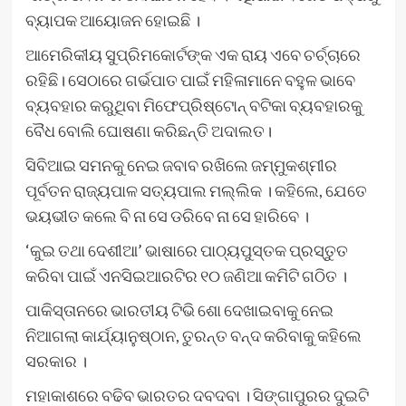
ବ୍ୟାପକ ଆୟୋଜନ ହୋଇଛି ।
ଆମେରିକୀୟ ସୁପ୍ରିମକୋର୍ଟଙ୍କ ଏକ ରାୟ ଏବେ ଚର୍ଚ୍ଚାରେ
ରହିଛି। ‌ସେଠାରେ ଗର୍ଭପାତ ପାଇଁ ମହିଳାମାନେ ବହୁଳ ଭାବେ
ବ୍ୟବହାର କରୁଥିବା ମିଫେପ୍ରିଷ୍ଟୋନ୍ ବଟିକା ବ୍ୟବହାରକୁ
ବୈଧ ବୋଲି ଘୋଷଣା କରିଛନ୍ତି ଅଦାଲତ।
ସିବିଆଇ ସମନକୁ ନେଇ ଜବାବ ରଖିଲେ ଜମ୍ମୁକଶ୍ମୀର
ପୂର୍ବତନ ରାଜ୍ୟପାଳ ସତ୍ୟପାଲ ମଲ୍ଲିକ । କହିଲେ, ଯେତେ
ଭୟଭୀତ କଲେ ବି ନା ସେ ଡରିବେ ନା ସେ ହାରିବେ ।
‘କୁଇ ତଥା ଦେଶୀଆ’ ଭାଷାରେ ପାଠ୍ୟପୁସ୍ତକ ପ୍ରସ୍ତୁତ
କରିବା ପାଇଁ ଏନସିଇଆରଟିର ୧୦ ଜଣିଆ କମିଟି ଗଠିତ ।
ପାକିସ୍ତାନରେ ଭାରତୀୟ ଟିଭି ଶୋ ଦେଖାଇବାକୁ ନେଇ
ନିଆଗଲା କାର୍ଯ୍ୟାନୁଷ୍ଠାନ, ତୁରନ୍ତ ବନ୍ଦ କରିବାକୁ କହିଲେ
ସରକାର ।
ମହାକାଶରେ ବଢିବ ଭାରତର ଦବଦବା । ସିଙ୍ଗାପୁରର ଦୁଇଟି