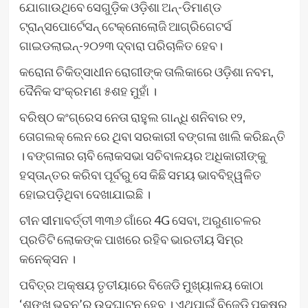
ଯୋଗାଉଥିବେ ସେଗୁଡ଼ିକ ଓଡ଼ିଶା ଅନ୍‌-ଡିମାଣ୍ଡ
ଟ୍ରାନ୍ସପୋର୍ଟେସନ୍ ଟେକ୍ନୋଲୋଜି ଆଗ୍ରିଗେଟର୍ସ
ଗାଇଡଲାଇନ୍-୨୦୨୩ ଦ୍ବାରା ପରିଚାଳିତ ହେବ।
କରୋନା ଚିକିତ୍ସାଧୀନ ରୋଗୀଙ୍କ ତାଲିକାରେ ଓଡ଼ିଶା ନବମ,
ଦୈନିକ ସଂକ୍ରମଣ ୫ଶହ ମୁହାଁ ।
ବରିଷ୍ଠ କଂଗ୍ରେସ ନେତା ରାହୁଲ ଗାନ୍ଧି ଶନିବାର ୧୨,
ତୋଗଲକ୍ ଲେନ ରେ ଥିବା ସରକାରୀ ବଙ୍ଗଳା ଖାଲି କରିଛନ୍ତି
। ବଙ୍ଗଳାର ଚାବି ଲୋକସଭା ସଚିବାଳୟର ଅଧିକାରୀଙ୍କୁ
ହସ୍ତାନ୍ତର କରିବା ପୂର୍ବରୁ ସେ କିଛି ସମୟ ଭାବବିହ୍ୱଳିତ
ହୋଇପଡ଼ିଥିବା ଦେଖାଯାଇଛି ।
ଚୀନ ସୀମାବର୍ତ୍ତୀ ୩୩୬ ଗାଁରେ 4G ସେବା, ଅରୁଣାଚଳର
ପ୍ରତିଟି ଲୋକଙ୍କ ପାଖରେ ରହିବ ଭାରତୀୟ ସିମ୍‌ର
କନେକ୍ସନ ।
ପବିତ୍ର ଅକ୍ଷୟ ତୃତୀୟାରେ ବିଜେଡି ମୁଖ୍ୟାଳୟ କୋଠା
‘ଶଙ୍ଖ ଭବନ’ର ଉଦଘାଟନ ହେବ । ଏଥିପାଇଁ ବିଜେଡି ପକ୍ଷରୁ