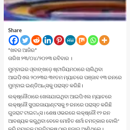
Share
*ଖବର ଆଜିର*
ତାରିଖ ୨୩/୦୪/୨୦୨୩ ରବିବାର ।
ମୁମ୍ବାଇର ଓ୍ବାଙ୍ଖଡ଼େ ଷ୍ଟାଡିୟମଠାରେ ଚାଲିଥିବା
ଆଇପିଏଲ ୨୦୨୩ର ୩୧ତମ ମ୍ୟାଚରେ ପଞ୍ଜାବ ୧୩ ରନରେ
ମୁମ୍ବାଇ ଇଣ୍ଡିଆନ୍ସକୁ ପରାସ୍ତ କରିଛି।
ଲକ୍ଷ୍ନୌଠାରେ ଖେଳାଯାଇଥିବା ଆଇପିଏଲ ମ୍ୟାଚରେ
ଲକ୍ଷ୍ନୌ ସୁପରଜାୟାଣ୍ଟସକୁ ୭ ରନରେ ପରାସ୍ତ କରିଛି
ଗୁଜରାଟ ଟାଇଟନ୍ସ। ଶେଷ ଓଭରରେ ଲକ୍ଷ୍ନୌ ୧୨ ରନ
ଆବଶ୍ୟକ କରୁଥିବା ବେଳେ ମୋହିତ ଶର୍ମା ଚମତ୍କାର ବୋଲିଂ
କରି ମ୍ୟାଚକୁ ପ୍ରତିପକ୍ଷ ଠାରୁ ଛଡ଼ାଇ ଆଣିଥିଲେ।