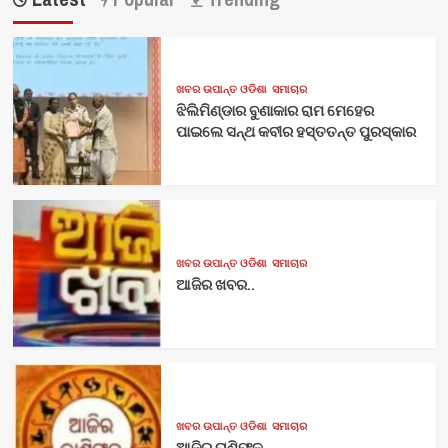
ଖବର ଉପାନ୍ତ ଓଡିଶା
ସମାଚାର
ଝିଲିମିଣ୍ଡାର ବୁଣାକାର ରାମ ମେହେର
ପାଇଲେ ସନ୍ଥ କବୀର ହସ୍ତତନ୍ତ ପୁରସ୍କାର
ଖବର ଉପାନ୍ତ ଓଡିଶା
ସମାଚାର
ଆଜିର ଖବର..
ଖବର ଉପାନ୍ତ ଓଡିଶା
ସମାଚାର
ଆଜିର ରାଶିଫଳ..