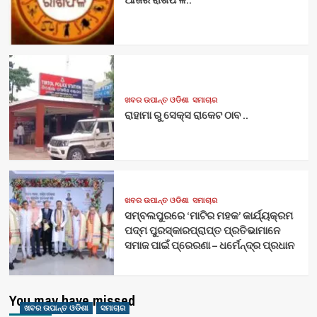
ଖବର ଉପାନ୍ତ ଓଡିଶା
ସମାଚାର
ରାହାମା ରୁ ସେକ୍ସ ରାକେଟ ଠାବ ..
ଖବର ଉପାନ୍ତ ଓଡିଶା
ସମାଚାର
ସମ୍ବଲପୁରରେ ‘ମାଟିର ମହକ’ କାର୍ଯ୍ୟକ୍ରମ
ପଦ୍ମ ପୁରସ୍କାରପ୍ରାପ୍ତ ପ୍ରତିଭାମାନେ
ସମାଜ ପାଇଁ ପ୍ରେରଣା – ଧର୍ମେନ୍ଦ୍ର ପ୍ରଧାନ
You may have missed
ଖବର ଉପାନ୍ତ ଓଡିଶା
ସମାଚାର