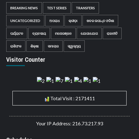
BREAKING NEWS
TEST SERIES
TRANSFERS
UNCATEGORIZED
ଅପରାଧ
କ୍ରୀଡ଼ା
ଖବର ଉପାନ୍ତ ଓଡିଶା
ପର୍ଯ୍ୟଟନ
ବ୍ୟବସାୟ
ମନୋରଞ୍ଜନ
ଯୋଗାଯୋଗ
ରାଜନୀତି
ରାଶିଫଳ
ଶିକ୍ଷା
ସମାଚାର
ସ୍ୱାସ୍ଥ୍ୟ
Visitor Counter
Total Visit : 2171411
Your IP Address: 216.73.217.93