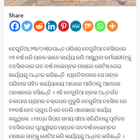
Share
ବେଗୁନିଆ,୨୩/୦୨(ଉପାନ୍ତ ଓଡିଶା) ବେଗୁନିଆ ତହସିଲରେ
୧୭ ବର୍ଷ ଧରି ଚାଳକ ଭାବେ କାର୍ଯ୍ୟ କରି ଆସୁଥିବା କର୍ମଚାରୀଙ୍କୁ
ତହସିଲଦାର ଗତ ବର୍ଷ ନଭେମ୍ବର ମାସରେ ନୋଟିସ ଦେଇ
କାର୍ଯ୍ୟରୁ ଅନ୍ତର କରିଛନ୍ତି ।ପ୍ରତିବାଦରେ ସେ ତାଙ୍କ
ପରିବାର ସହିତ କାର୍ଯ୍ୟାଳୟ ଆଗରେ ଆଜିଠାରୁ ଆମରଣ
ଅନଶନରେ ବସିଛନ୍ତି । ଏହି ବେଗୁନିଆ ବ୍ଲକ ଅନ୍ତର୍ଗତ
ଚକାପଦା ଗ୍ରାମର ଚକ୍ରଧର ମୁଦୁଲି ବେଗୁନିଆ ତହସିଲ ରେ
୧୭ବର୍ଷ ହେବ ଗ୍ରୁପ ଡି ରେ ଡେଲି ଓଜେସରେ କାର୍ଯ୍ୟ
କରୁଥିଲେ । ମାତ୍ର ଜିପର ସମୟ ସୀମା ସରିଯିବାରୁ ପୂର୍ବତନ
ତହସିଲଦାର ପୃଥ୍ୱୀରାଜ ମଣ୍ଡଳ ଗତବର୍ଷ ନଭେମ୍ବର
ମାସରେ ତାଙ୍କୁ ନୋଟିସ କରି କାର୍ଯ୍ୟରୁ ଅନ୍ତର କରିଛନ୍ତି ।