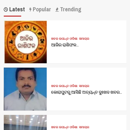
Latest
Popular
Trending
ଖବର ଉପାନ୍ତ ଓଡିଶା
ସମାଚାର
ଆଜିର ରାଶିଫଳ..
ଖବର ଉପାନ୍ତ ଓଡିଶା
ସମାଚାର
କୋରାପୁଟରୁ ଆସିଛି ଅତ୍ୟନ୍ତ ଦୁଃଖଦ ଖବର..
ଖବର ଉପାନ୍ତ ଓଡିଶା
ସମାଚାର