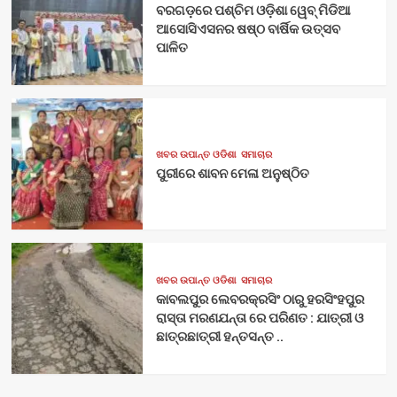
ବରଗଡ଼ରେ ପଶ୍ଚିମ ଓଡ଼ିଶା ୱେବ୍ ମିଡିଆ
ଆସୋସିଏସନର ଷଷ୍ଠ ବାର୍ଷିକ ଉତ୍ସବ
ପାଳିତ
ଖବର ଉପାନ୍ତ ଓଡିଶା
ସମାଚାର
ପୁରୀରେ ଶାବନ ମେଳା ଅନୁଷ୍ଠିତ
ଖବର ଉପାନ୍ତ ଓଡିଶା
ସମାଚାର
କାବଲପୁର ଲେବରକ୍ରସିଂ ଠାରୁ ହରସିଂହପୁର
ରାସ୍ତା ମରଣଯନ୍ତା ରେ ପରିଣତ : ଯାତ୍ରୀ ଓ
ଛାତ୍ରଛାତ୍ରୀ ହନ୍ତସନ୍ତ ..