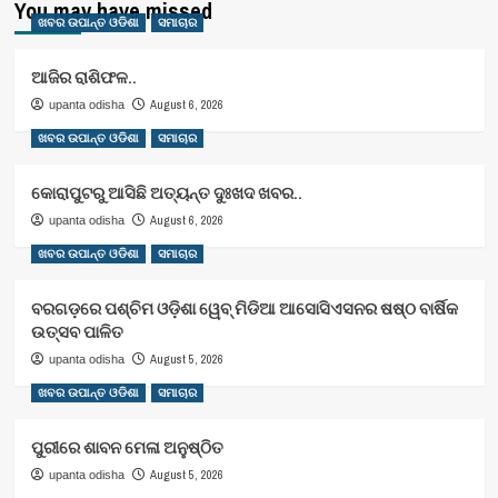
You may have missed
ଖବର ଉପାନ୍ତ ଓଡିଶା
ସମାଚାର
ଆଜିର ରାଶିଫଳ..
August 6, 2026
upanta odisha
ଖବର ଉପାନ୍ତ ଓଡିଶା
ସମାଚାର
କୋରାପୁଟରୁ ଆସିଛି ଅତ୍ୟନ୍ତ ଦୁଃଖଦ ଖବର..
August 6, 2026
upanta odisha
ଖବର ଉପାନ୍ତ ଓଡିଶା
ସମାଚାର
ବରଗଡ଼ରେ ପଶ୍ଚିମ ଓଡ଼ିଶା ୱେବ୍ ମିଡିଆ ଆସୋସିଏସନର ଷଷ୍ଠ ବାର୍ଷିକ
ଉତ୍ସବ ପାଳିତ
August 5, 2026
upanta odisha
ଖବର ଉପାନ୍ତ ଓଡିଶା
ସମାଚାର
ପୁରୀରେ ଶାବନ ମେଳା ଅନୁଷ୍ଠିତ
August 5, 2026
upanta odisha