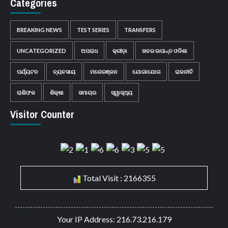
Categories
BREAKING NEWS
TEST SERIES
TRANSFERS
UNCATEGORIZED
ଅପରାଧ
କ୍ରୀଡ଼ା
ଖବର ଉପାନ୍ତ ଓଡିଶା
ପର୍ଯ୍ୟଟନ
ବ୍ୟବସାୟ
ମନୋରଞ୍ଜନ
ଯୋଗାଯୋଗ
ରାଜନୀତି
ରାଶିଫଳ
ଶିକ୍ଷା
ସମାଚାର
ସ୍ୱାସ୍ଥ୍ୟ
Visitor Counter
Total Visit : 2166355
Your IP Address: 216.73.216.179