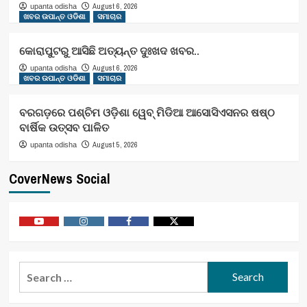
August 6, 2026
upanta odisha
ଖବର ଉପାନ୍ତ ଓଡିଶା
ସମାଚାର
କୋରାପୁଟରୁ ଆସିଛି ଅତ୍ୟନ୍ତ ଦୁଃଖଦ ଖବର..
August 6, 2026
upanta odisha
ଖବର ଉପାନ୍ତ ଓଡିଶା
ସମାଚାର
ବରଗଡ଼ରେ ପଶ୍ଚିମ ଓଡ଼ିଶା ୱେବ୍ ମିଡିଆ ଆସୋସିଏସନର ଷଷ୍ଠ
ବାର୍ଷିକ ଉତ୍ସବ ପାଳିତ
August 5, 2026
upanta odisha
CoverNews Social
Youtube
Vimeo
Facebook
Twitter
Search
for: