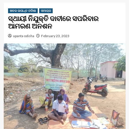
ଖବର ଉପାନ୍ତ ଓଡିଶା
ସମାଚାର
ସ୍ଥାୟୀ ନିଯୁକ୍ତି ଦାବୀରେ ସପରିବାର
ଆମରଣ ଅନଶନ
upanta odisha
February 23, 2023