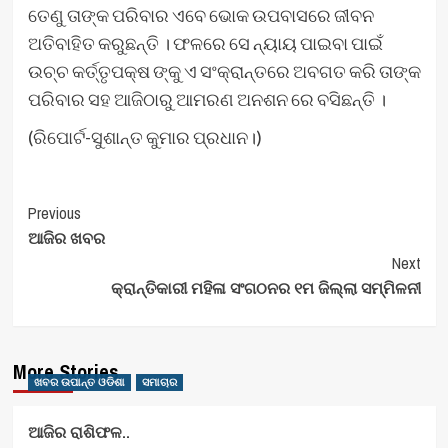
ତେଣୁ ତାଙ୍କ ପରିବାର ଏବେ ଭୋକ ଉପବାସରେ ଜୀବନ
ଅତିବାହିତ କରୁଛନ୍ତି । ଫଳରେ ସେ ନ୍ୟାୟ ପାଇବା ପାଇଁ
ଉଚ୍ଚ କର୍ତ୍ତୃପକ୍ଷ ଙ୍କୁ ଏ ସଂକ୍ରାନ୍ତରେ ଅବଗତ କରି ତାଙ୍କ
ପରିବାର ସହ ଆଜିଠାରୁ ଆମରଣ ଅନଶନ ରେ ବସିଛନ୍ତି ।
(ରିପୋର୍ଟ-ସୁଶାନ୍ତ କୁମାର ପ୍ରଧାନ।)
Post
Previous
ଆଜିର ଖବର
Navigation
Next
କ୍ରାନ୍ତିକାରୀ ମହିଳା ସଂଗଠନର ୧ମ ଜିଲ୍ଲା ସମ୍ମିଳନୀ
More Stories
ଖବର ଉପାନ୍ତ ଓଡିଶା
ସମାଚାର
ଆଜିର ରାଶିଫଳ..