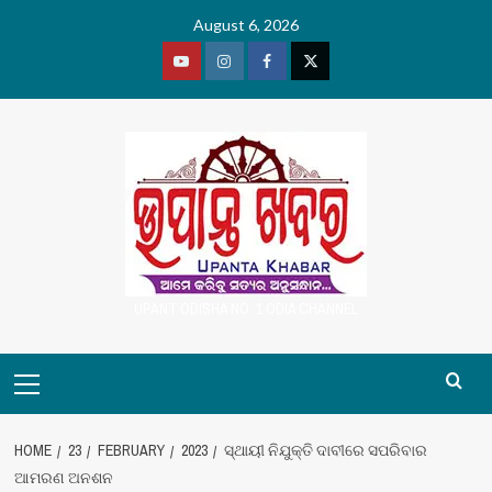
Skip
August 6, 2026
to
content
Youtube
Vimeo
Facebook
Twitter
UPANT ODISHA NO. 1 ODIA CHANNEL
Primary
Menu
HOME
23
FEBRUARY
2023
ସ୍ଥାୟୀ ନିଯୁକ୍ତି ଦାବୀରେ ସପରିବାର
ଆମରଣ ଅନଶନ