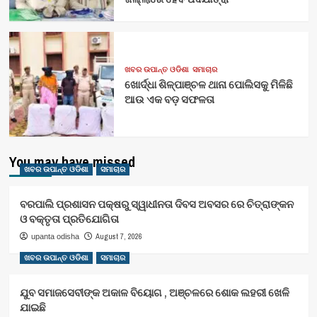
ଖବର ଉପାନ୍ତ ଓଡିଶା
ସମାଚାର
ଖୋର୍ଦ୍ଧା ଶିଳ୍ପାଞ୍ଚଳ ଥାନା ପୋଲିସକୁ ମିଳିଛି
ଆଉ ଏକ ବଡ଼ ସଫଳତା
You may have missed
ଖବର ଉପାନ୍ତ ଓଡିଶା
ସମାଚାର
ବରପାଲି ପ୍ରଶାସନ ପକ୍ଷରୁ ସ୍ୱାଧୀନତା ଦିବସ ଅବସର ରେ ଚିତ୍ରାଙ୍କନ
ଓ ବକ୍ତୃତା ପ୍ରତିଯୋଗିତା
August 7, 2026
upanta odisha
ଖବର ଉପାନ୍ତ ଓଡିଶା
ସମାଚାର
ଯୁବ ସମାଜସେବୀଙ୍କ ଅକାଳ ବିୟୋଗ , ଅଞ୍ଚଳରେ ଶୋକ ଲହରୀ ଖେଳି
ଯାଇଛି