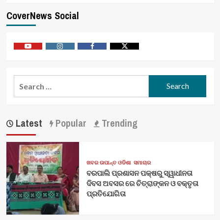
CoverNews Social
Youtube
Vimeo
Facebook
Twitter
Search
for:
Latest
Popular
Trending
ଖବର ଉପାନ୍ତ ଓଡିଶା
ସମାଚାର
ବରପାଲି ପ୍ରଶାସନ ପକ୍ଷରୁ ସ୍ୱାଧୀନତା
ଦିବସ ଅବସର ରେ ଚିତ୍ରାଙ୍କନ ଓ ବକ୍ତୃତା
ପ୍ରତିଯୋଗିତା