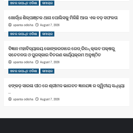
ଖବର ଉପାନ୍ତ ଓଡିଶା
ସମାଚାର
ଖୋର୍ଦ୍ଧା ଶିଳ୍ପାଞ୍ଚଳ ଥାନା ପୋଲିସକୁ ମିଳିଛି ଆଉ ଏକ ବଡ଼ ସଫଳତା
August 7, 2026
upanta odisha
ଖବର ଉପାନ୍ତ ଓଡିଶା
ସମାଚାର
ବିଜ୍ଞାନ ମହାବିଦ୍ୟାଳୟ କୋଙ୍କରଡାରେ ରେଡ୍ ରିବନ୍ କ୍ଲବ ପକ୍ଷରୁ
ସଚେତନତା ଓ ପୁରସ୍କାର ବିତରଣ କାର୍ଯ୍ୟକ୍ରମ ଅନୁଷ୍ଠିତ
August 7, 2026
upanta odisha
ଖବର ଉପାନ୍ତ ଓଡିଶା
ସମାଚାର
ଝଙ୍କଡ଼ ସାରଳା ପୀଠ ରେ ଶ୍ରୀମଦ ଭାଗବତ ଜ୍ଞାନଯଜ୍ଞ ର ଦ୍ୱିତୀୟ ସନ୍ଧ୍ୟା
..
August 7, 2026
upanta odisha