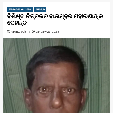
ଖବର ଉପାନ୍ତ ଓଡିଶା
ସମାଚାର
ବିଶିଷ୍ଟ ଚିତ୍ରକର ବାନାମ୍ବର ମହାରଣାଙ୍କ
ଦେହାନ୍ତ
upanta odisha
January 23, 2023