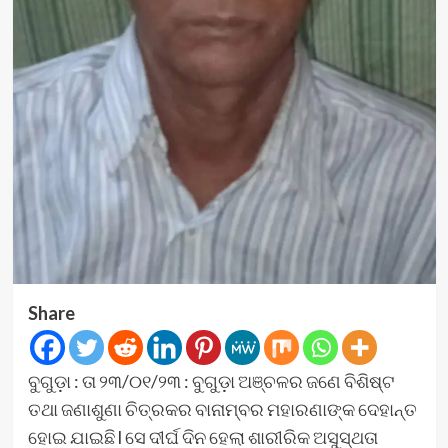
Share
ବୁଗୁଡ଼ା : ତା ୨୩/୦୧/୨୩ : ବୁଗୁଡ଼ା ଅଞ୍ଚଳର ଜଣେ ବିଶିଷ୍ଟ
ତଥା ଜଣାଶୁଣା ଚିତ୍ରକର ବାନାମ୍ବର ମହାରଣାଙ୍କ ଦେହାନ୍ତ
ହୋଇ ଯାଇଛି l ସେ ଦୀର୍ଘ ଦିନ ହେଲା ଶାରୀରିକ ଅସୁସ୍ଥତା