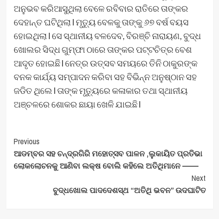
ଅନୁଭବ କରିଆସୁଥିଲା ବେଳେ ରବିବାର ରାତିରେ ତାଙ୍କର
ଦେହାନ୍ତ ଘଟିଥିଲା l ମୃତ୍ୟୁ ବେଳକୁ ତାଙ୍କୁ ୬୭ ବର୍ଷ ବୟସ
ହୋଇଥିଲା l ସେ ସ୍ଥାନୀୟ ବଳଦେବ, ବିରଞ୍ଚି ନାରାୟଣ, ବୁଦ୍ଧ
ଖୋଲର ସିଦ୍ଧ ଗୁମ୍ଫା ଠାରେ ତାଙ୍କର ପଟ୍ଟଚିତ୍ର ବେଶ
ଆଦୃତ ହୋଇଛି l ନେତ୍ର ଉତ୍ସବ ସମୟରେ ତିନି ଠାକୁରଙ୍କ
ବନକ କାର୍ଯ୍ୟ ସମ୍ପାଦନ କରିବା ସହ ବିଭିନ୍ନ ଅନୁଷ୍ଠାନ ସହ
ଜଡିତ ଥିଲେ l ତାଙ୍କ ମୃତ୍ୟୁରେ କଳାକାର ତଥା ସ୍ଥାନୀୟ
ଅଞ୍ଚଳରେ ଶୋକର ଛାୟା ଖେଳି ଯାଇଛି l
Post
Previous
ଆଡମ୍ବର ସହ ଚନ୍ଦ୍ରଗିରି ମହୋତ୍ସବ ପାଳନ ,ଲୁକାୟିତ ପ୍ରତିଭା
Navigation
ଲୋକଲୋଚନକୁ ଆଣିବା ଲକ୍ଷ ବୋଲି କହିଲେ ଅତିଥିମାନେ ——–
Next
ବୁଦ୍ଧଖୋଲ ପାଦଦେଶସ୍ଥ “ଅତିଥି ଭବନ” ଉଦଘାଟିତ