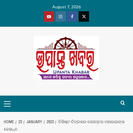
Skip
August 7, 2026
to
content
Youtube
Vimeo
Facebook
Twitter
UPANT ODISHA NO. 1 ODIA CHANNEL
Primary
Menu
HOME
23
JANUARY
2023
ବିଶିଷ୍ଟ ଚିତ୍ରକର ବାନାମ୍ବର ମହାରଣାଙ୍କ
ଦେହାନ୍ତ