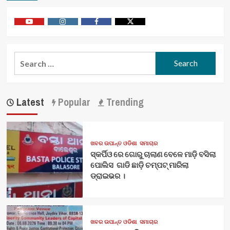
Youtube
Vimeo
Facebook
Twitter
Search
for:
Latest
Popular
Trending
ଖବର ଉପାନ୍ତ ଓଡିଶା
ସମାଚାର
ସ୍କର୍ପିଓ ରେ ଗୋରୁ ଚାଲାଣ ବେଳେ ମାଡ଼ି ବସିଲା
ପୋଲିସ ଗାଡି ଛାଡ଼ି ଚମ୍ପଟ୍ ମାରିଲା
ଡ୍ରାଇଭର ।
ଖବର ଉପାନ୍ତ ଓଡିଶା
ସମାଚାର