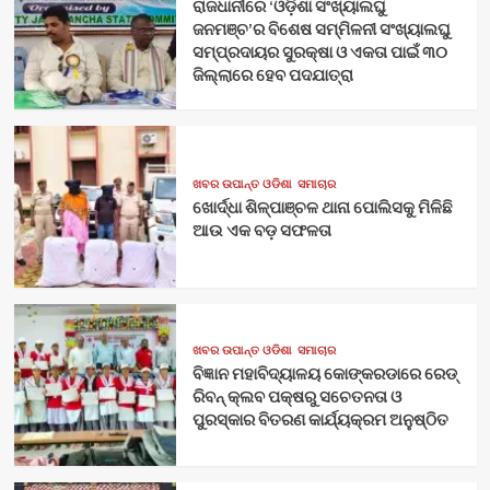
ରାଜଧାନୀରେ ‘ଓଡ଼ିଶା ସଂଖ୍ୟାଲଘୁ
ଜନମଞ୍ଚ’ର ବିଶେଷ ସମ୍ମିଳନୀ ସଂଖ୍ୟାଲଘୁ
ସମ୍ପ୍ରଦାୟର ସୁରକ୍ଷା ଓ ଏକତା ପାଇଁ ୩୦
ଜିଲ୍ଲାରେ ହେବ ପଦଯାତ୍ରା
ଖବର ଉପାନ୍ତ ଓଡିଶା
ସମାଚାର
ଖୋର୍ଦ୍ଧା ଶିଳ୍ପାଞ୍ଚଳ ଥାନା ପୋଲିସକୁ ମିଳିଛି
ଆଉ ଏକ ବଡ଼ ସଫଳତା
ଖବର ଉପାନ୍ତ ଓଡିଶା
ସମାଚାର
ବିଜ୍ଞାନ ମହାବିଦ୍ୟାଳୟ କୋଙ୍କରଡାରେ ରେଡ୍
ରିବନ୍ କ୍ଲବ ପକ୍ଷରୁ ସଚେତନତା ଓ
ପୁରସ୍କାର ବିତରଣ କାର୍ଯ୍ୟକ୍ରମ ଅନୁଷ୍ଠିତ