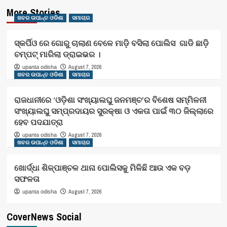
More Stories
ଖବର ଉପାନ୍ତ ଓଡିଶା
ସମାଚାର
ସ୍କର୍ପିଓ ରେ ଗୋରୁ ଚାଲାଣ ବେଳେ ମାଡ଼ି ବସିଲା ପୋଲିସ ଗାଡି ଛାଡ଼ି
ଚମ୍ପଟ୍ ମାରିଲା ଡ୍ରାଇଭର ।
August 7, 2026
upanta odisha
ଖବର ଉପାନ୍ତ ଓଡିଶା
ସମାଚାର
ରାଜଧାନୀରେ ‘ଓଡ଼ିଶା ସଂଖ୍ୟାଲଘୁ ଜନମଞ୍ଚ’ର ବିଶେଷ ସମ୍ମିଳନୀ
ସଂଖ୍ୟାଲଘୁ ସମ୍ପ୍ରଦାୟର ସୁରକ୍ଷା ଓ ଏକତା ପାଇଁ ୩୦ ଜିଲ୍ଲାରେ
ହେବ ପଦଯାତ୍ରା
August 7, 2026
upanta odisha
ଖବର ଉପାନ୍ତ ଓଡିଶା
ସମାଚାର
ଖୋର୍ଦ୍ଧା ଶିଳ୍ପାଞ୍ଚଳ ଥାନା ପୋଲିସକୁ ମିଳିଛି ଆଉ ଏକ ବଡ଼
ସଫଳତା
August 7, 2026
upanta odisha
CoverNews Social