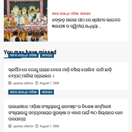
ଖବର ଉପାନ୍ତ ଓଡିଶା
ସମାଚାର
ଝଙ୍କଡ଼ ସାରଳା ପୀଠ ରେ ଶ୍ରୀମଦ ଭାଗବତ
ଜ୍ଞାନଯଜ୍ଞ ର ଦ୍ୱିତୀୟ ସନ୍ଧ୍ୟା ..
You may have missed
ଖବର ଉପାନ୍ତ ଓଡିଶା
ସମାଚାର
ସ୍କର୍ପିଓ ରେ ଗୋରୁ ଚାଲାଣ ବେଳେ ମାଡ଼ି ବସିଲା ପୋଲିସ ଗାଡି ଛାଡ଼ି
ଚମ୍ପଟ୍ ମାରିଲା ଡ୍ରାଇଭର ।
August 7, 2026
upanta odisha
ଖବର ଉପାନ୍ତ ଓଡିଶା
ସମାଚାର
ରାଜଧାନୀରେ ‘ଓଡ଼ିଶା ସଂଖ୍ୟାଲଘୁ ଜନମଞ୍ଚ’ର ବିଶେଷ ସମ୍ମିଳନୀ
ସଂଖ୍ୟାଲଘୁ ସମ୍ପ୍ରଦାୟର ସୁରକ୍ଷା ଓ ଏକତା ପାଇଁ ୩୦ ଜିଲ୍ଲାରେ ହେବ
ପଦଯାତ୍ରା
August 7, 2026
upanta odisha