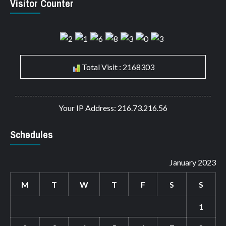
Visitor Counter
Total Visit : 2168303
Your IP Address: 216.73.216.56
Schedules
January 2023
M
T
W
T
F
S
S
1