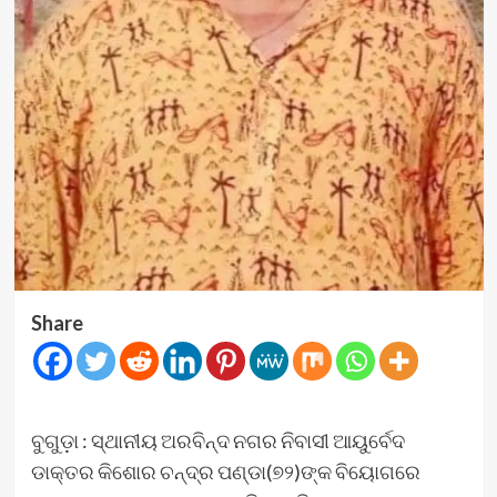
Share
ବୁଗୁଡ଼ା : ସ୍ଥାନୀୟ ଅରବିନ୍ଦ ନଗର ନିବାସୀ ଆୟୁର୍ବେଦ
ଡାକ୍ତର କିଶୋର ଚନ୍ଦ୍ର ପଣ୍ଡା(୭୨)ଙ୍କ ବିୟୋଗରେ