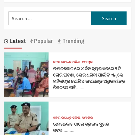
Search
for:
Latest
Popular
Trending
ଖବର ଉପାନ୍ତ ଓଡିଶା
ସମାଚାର
ଉମରକୋଟ ରେ ୪ ଦିନ ବ୍ୟବଧାନରେ ୨ ଟି
ଚୋରି ଘଟଣା, ଚୋର ଧରିବା ପାଇଁ ଡି ଏନ୍ କେ
ମହିଳାଙ୍କ ପୋଲିସ ଉପଖଣ୍ଡ ଅଧିକାରୀଙ୍କ
ନିକଟରେ ଦାବି……..
ଖବର ଉପାନ୍ତ ଓଡିଶା
ସମାଚାର
ଉମରକୋଟ ଠାରେ ବ୍ରାଉନ ସୁଗର
ଜବତ……….