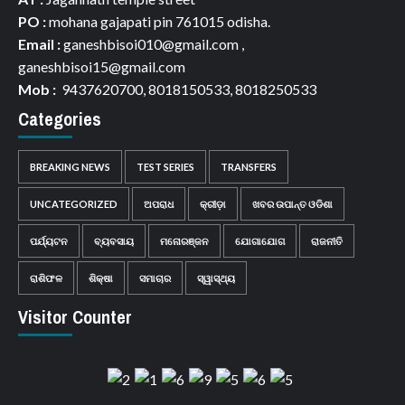
PO :
mohana gajapati pin 761015 odisha.
Email :
ganeshbisoi010@gmail.com ,
ganeshbisoi15@gmail.com
Mob :
9437620700, 8018150533, 8018250533
Categories
BREAKING NEWS
TEST SERIES
TRANSFERS
UNCATEGORIZED
ଅପରାଧ
କ୍ରୀଡ଼ା
ଖବର ଉପାନ୍ତ ଓଡିଶା
ପର୍ଯ୍ୟଟନ
ବ୍ୟବସାୟ
ମନୋରଞ୍ଜନ
ଯୋଗାଯୋଗ
ରାଜନୀତି
ରାଶିଫଳ
ଶିକ୍ଷା
ସମାଚାର
ସ୍ୱାସ୍ଥ୍ୟ
Visitor Counter