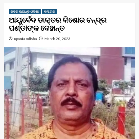
ଖବର ଉପାନ୍ତ ଓଡିଶା
ସମାଚାର
ଆୟୁର୍ବେଦ ଡାକ୍ତର କିଶୋର ଚନ୍ଦ୍ର
ପଣ୍ଡାଙ୍କ ଦେହାନ୍ତ
upanta odisha
March 20, 2023