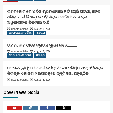
ଉମରକୋଟ ରେ ୪ ଦିନ ବ୍ୟବଧାନରେ ୨ ଟି ଚୋରି ଘଟଣା, ଚୋର
ଧରିବା ପାଇଁ ଡି ଏନ୍ କେ ମହିଳାଙ୍କ ପୋଲିସ ଉପଖଣ୍ଡ
ଅଧିକାରୀଙ୍କ ନିକଟରେ ଦାବି……..
August 8, 2026
upanta odisha
ଖବର ଉପାନ୍ତ ଓଡିଶା
ସମାଚାର
ଉମରକୋଟ ଠାରେ ବ୍ରାଉନ ସୁଗର ଜବତ……….
August 8, 2026
upanta odisha
ଖବର ଉପାନ୍ତ ଓଡିଶା
ସମାଚାର
ଅବସରପ୍ରାପ୍ତ ସରକାରୀ କର୍ମଚାରୀ ତଥା ବରିଷ୍ଠ ସାମ୍ବାଦିକଙ୍କ
ପିତାଙ୍କ ଏକାଦଶାହ ଉପଲକ୍ଷେ ସ୍ମୃତି ସଭା ଅନୁଷ୍ଠିତ…..
August 8, 2026
upanta odisha
CoverNews Social
Youtube
Vimeo
Facebook
Twitter