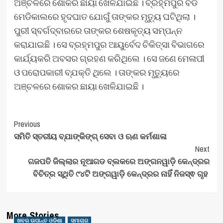
ଅଞ୍ଚଳରେ ଶୋକର ଛାୟା ଖେଳିଯାଇଛି । ବ୍ରହ୍ମପୁର ବଡ
ମେଡିକାଲରେ ହୃଦଘାତ ଯୋଗୁଁ ତାଙ୍କର ମୃତ୍ୟୁ ଘଟିଥିଲା ।
ପୁରୀ ସ୍ବର୍ଗଦ୍ବାରରେ ତାଙ୍କର ଶେଷକୃତ୍ୟ ସମ୍ପନ୍ନ
କରାଯାଇଛି । ସେ ବ୍ରହ୍ମପୁର ଆୟୁର୍ବେଦ ଚିକିତ୍ସା ବିଭାଗରେ
କାର୍ଯ୍ୟକରି ଅବସର ଗ୍ରହଣ କରିଥିଲେ । ସେ ଜଣେ ମେଳାପୀ
ଓ ପରୋପକାରୀ ବ୍ଯକ୍ତି ଥିଲେ । ତାଙ୍କର ମୃତ୍ୟୁରେ
ଅଞ୍ଚଳରେ ଶୋକର ଛାୟା ଖେଳିଯାଇଛି ।
Post
Previous
ସମିତି ସ୍ତରୀୟ ବ୍ଯାଙ୍କିଙ୍ଗ୍ ସେବା ଓ ଋଣ କର୍ମଶାଳା
Navigation
Next
ଗଜପତି ଜିଲ୍ଲାର ନୂଆଗଡ ବ୍ଲକରେ ଅଙ୍ଗନୱାଡ଼ି କେନ୍ଦ୍ରର
ବିଚିତ୍ର ସ୍ଥିତି ୯୪ଟି ଅଙ୍ଗୱାଡ଼ି କେନ୍ଦ୍ରର ନାହିଁ ନିଜସ୍ଵ ଗୃହ
More Stories
ଖବର ଉପାନ୍ତ ଓଡିଶା
ସମାଚାର