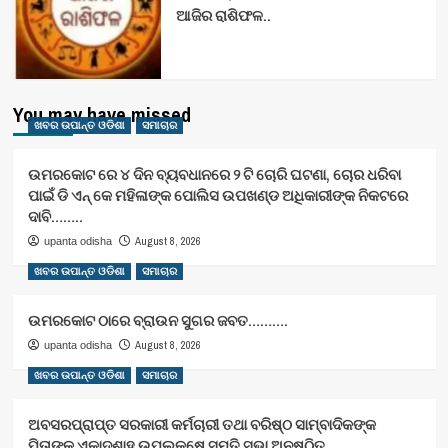
ଆଜିର ରାଶିଫଳ..
You may have missed
ଖବର ଉପାନ୍ତ ଓଡିଶା
ସମାଚାର
ଉମରକୋଟ ରେ ୪ ଦିନ ବ୍ୟବଧାନରେ ୨ ଟି ଚୋରି ଘଟଣା, ଚୋର ଧରିବା
ପାଇଁ ଡି ଏନ୍ କେ ମହିଳାଙ୍କ ପୋଲିସ ଉପଖଣ୍ଡ ଅଧିକାରୀଙ୍କ ନିକଟରେ
ଦାବି……..
August 8, 2026
upanta odisha
ଖବର ଉପାନ୍ତ ଓଡିଶା
ସମାଚାର
ଉମରକୋଟ ଠାରେ ବ୍ରାଉନ ସୁଗର ଜବତ……….
August 8, 2026
upanta odisha
ଖବର ଉପାନ୍ତ ଓଡିଶା
ସମାଚାର
ଅବସରପ୍ରାପ୍ତ ସରକାରୀ କର୍ମଚାରୀ ତଥା ବରିଷ୍ଠ ସାମ୍ବାଦିକଙ୍କ
ପିତାଙ୍କ ଏକାଦଶାହ ଉପଲକ୍ଷେ ସ୍ମୃତି ସଭା ଅନୁଷ୍ଠିତ…..