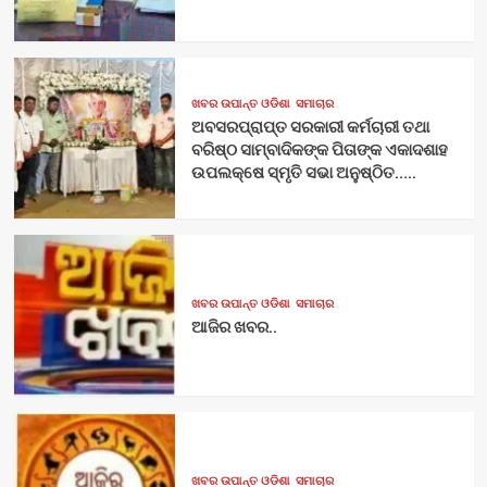
ଖବର ଉପାନ୍ତ ଓଡିଶା
ସମାଚାର
ଅବସରପ୍ରାପ୍ତ ସରକାରୀ କର୍ମଚାରୀ ତଥା
ବରିଷ୍ଠ ସାମ୍ବାଦିକଙ୍କ ପିତାଙ୍କ ଏକାଦଶାହ
ଉପଲକ୍ଷେ ସ୍ମୃତି ସଭା ଅନୁଷ୍ଠିତ…..
ଖବର ଉପାନ୍ତ ଓଡିଶା
ସମାଚାର
ଆଜିର ଖବର..
ଖବର ଉପାନ୍ତ ଓଡିଶା
ସମାଚାର