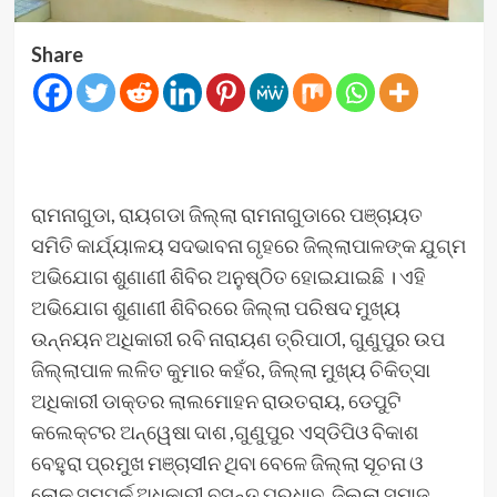
Share
ରାମନାଗୁଡା, ରାୟଗଡା ଜିଲ୍ଲା ରାମନାଗୁଡାରେ ପଞ୍ଚାୟତ
ସମିତି କାର୍ଯ୍ୟାଳୟ ସଦଭାବନା ଗୃହରେ ଜିଲ୍ଲାପାଳଙ୍କ ଯୁଗ୍ମ
ଅଭିଯୋଗ ଶୁଣାଣୀ ଶିବିର ଅନୁଷ୍ଠିତ ହୋଇଯାଇଛି । ଏହି
ଅଭିଯୋଗ ଶୁଣାଣୀ ଶିବିରରେ ଜିଲ୍ଲା ପରିଷଦ ମୁଖ୍ୟ
ଉନ୍ନୟନ ଅଧିକାରୀ ରବି ନାରାୟଣ ତ୍ରିପାଠୀ, ଗୁଣୁପୁର ଉପ
ଜିଲ୍ଲାପାଳ ଲଳିତ କୁମାର କହଁର, ଜିଲ୍ଲା ମୁଖ୍ୟ ଚିକିତ୍ସା
ଅଧିକାରୀ ଡାକ୍ତର ଲାଲମୋହନ ରାଉତରାୟ, ଡେପୁଟି
କଲେକ୍ଟର ଅନ୍ୱେଷା ଦାଶ ,ଗୁଣୁପୁର ଏସ୍ଡିପିଓ ବିକାଶ
ବେହୁରା ପ୍ରମୁଖ ମଞ୍ଚାସୀନ ଥିବା ବେଳେ ଜିଲ୍ଲା ସୂଚନା ଓ
ଲୋକ ସମ୍ପର୍କ ଅଧିକାରୀ ବସନ୍ତ ପ୍ରଧାନ, ଜିଲ୍ଲା ସମାଜ