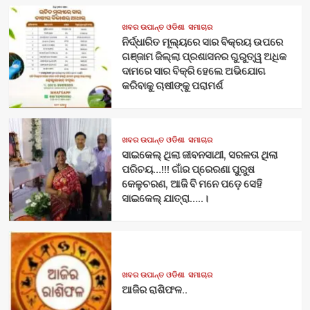
ଖବର ଉପାନ୍ତ ଓଡିଶା
ସମାଚାର
ନିର୍ଦ୍ଧାରିତ ମୂଲ୍ୟରେ ସାର ବିକ୍ରୟ ଉପରେ
ଗଞ୍ଜାମ ଜିଲ୍ଲା ପ୍ରଶାସନର ଗୁରୁତ୍ୱ ଅଧିକ
ଦାମରେ ସାର ବିକ୍ରି ହେଲେ ଅଭିଯୋଗ
କରିବାକୁ ଚାଷୀଙ୍କୁ ପରାମର୍ଶ
ଖବର ଉପାନ୍ତ ଓଡିଶା
ସମାଚାର
ସାଇକେଲ୍ ଥିଲା ଜୀବନସାଥୀ, ସରଳତା ଥିଲା
ପରିଚୟ…!!! ଗାଁର ପ୍ରେରଣା ପୁରୁଷ
କେଳୁଚରଣ, ଆଜି ବି ମନେ ପଡ଼େ ସେହି
ସାଇକେଲ୍ ଯାତ୍ରା…..।
ଖବର ଉପାନ୍ତ ଓଡିଶା
ସମାଚାର
ଆଜିର ରାଶିଫଳ..