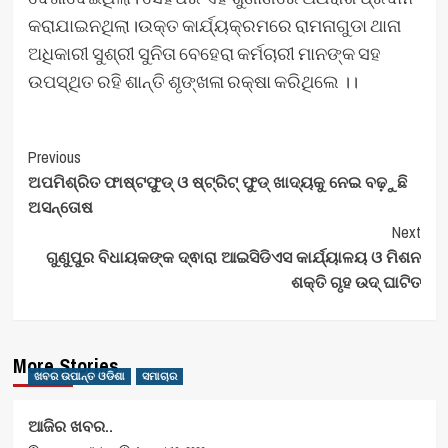
କରାଯାଇନଥିଲା।ଉକ୍ତ କାର୍ଯ୍ୟକ୍ରମରେ ରାମନାଗୁଡା ଥାନା
ଅଧିକାରୀ ସୁଶ୍ରୀ ସୁନିତା ବେହେରା କର୍ମଚାରୀ ମାନଙ୍କ ସହ
ଉପସ୍ଥିତ ରହି ଶାନ୍ତି ଶୃଙ୍ଖଳା ରକ୍ଷା କରିଥିଲେ ।।
Post
Previous
ଅପମିଶ୍ରିତ ଫାଷ୍ଟଫୁଡ୍ ଓ ଷ୍ଟ୍ରିଟ୍ ଫୁଡ୍ ଖାଦ୍ୟକୁ ନେଇ ବଢ଼ୁଛି
Navigation
ଅସନ୍ତୋଷ
Next
ଗୁଣୁପୁର ବିଧାୟକଙ୍କ ଦ୍ଵାରା ଆଇସିଡିଏସ କାର୍ଯ୍ୟାଳୟ ଓ ମିଶନ
ଶକ୍ତି ଗୃହ ଉଦ୍ ଘାଟିତ
More Stories
ଖବର ଉପାନ୍ତ ଓଡିଶା
ସମାଚାର
ଆଜିର ଖବର..