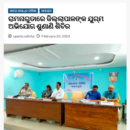
ଖବର ଉପାନ୍ତ ଓଡିଶା
ସମାଚାର
ରାମନାଗୁଡାରେ ଜିଲ୍ଲାପାଳଙ୍କ ଯୁଗ୍ମ
ଅଭିଯୋଗ ଶୁଣାଣି ଶିବିର
upanta odisha
February 20, 2023