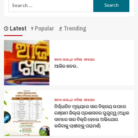
Search
for:
Latest
Popular
Trending
ଖବର ଉପାନ୍ତ ଓଡିଶା
ସମାଚାର
ଆଜିର ଖବର..
ଖବର ଉପାନ୍ତ ଓଡିଶା
ସମାଚାର
ନିର୍ଦ୍ଧାରିତ ମୂଲ୍ୟରେ ସାର ବିକ୍ରୟ ଉପରେ
ଗଞ୍ଜାମ ଜିଲ୍ଲା ପ୍ରଶାସନର ଗୁରୁତ୍ୱ (ଅଧିକ
ଦାମରେ ସାର ବିକ୍ରି ହେଲେ ଅଭିଯୋଗ
କରିବାକୁ ଚାଷୀଙ୍କୁ ପରାମର୍ଶ)