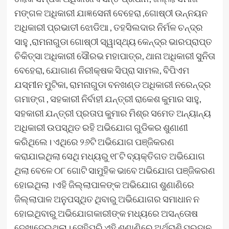
ମଙ୍ଗଳ ଅଧିକାରୀ ଯାଜ୍ଞସେନୀ ବେହେରା ,ଗୋଷ୍ଠୀ ଉନ୍ନୟନ
ଅଧିକାରୀ ପ୍ରଭାତୀ ଝୋଡିଆ , ତହସିଲଦାର ନିର୍ମଳ ଚନ୍ଦ୍ର
ସାହୁ ,ରାମନାଗୁଡା ଗୋଷ୍ଠୀ ସ୍ୱାସ୍ଥ୍ୟ କେନ୍ଦ୍ର ଭାରପ୍ରାପ୍ତ
ଚିକିତ୍ସା ଅଧିକାରୀ ସୌରଭ ମହାପାତ୍ର, ଥାନା ଅଧିକାରୀ ସୁନିତା
ବେହେରା, ଯୋଗାଣ ନିରୀକ୍ଷକ ସିପ୍ରା ସାମଲ, ବିପିଏମ
ଯସ୍ମୀନ ମୁଟିକା, ରାମନାଗୁଡା ବନଖଣ୍ଡ ଅଧିକାରୀ ନରେନ୍ଦ୍ର
ଗମାଙ୍ଗ , ସହକାରୀ ନିର୍ବାହୀ ଯନ୍ତ୍ରୀ ରାକେଶ କୁମାର ସାହୁ,
ସହକାରୀ ଯନ୍ତ୍ରୀ ପ୍ରତାପ କୁମାର ମିଶ୍ର ସମେତ ଅନ୍ୟାନ୍ୟ
ଅଧିକାରୀ ଉପସ୍ଥିତ ରହି ଅଭିଯୋଗ ଗୁଡିକର ଶୁଣାଣୀ
କରିଥିଲେ। ଏଥିରେ ୨୬ଟି ଅଭିଯୋଗ ପଞ୍ଜିକରଣ
କରାଯାଇଥିଲା ସେଥି ମଧ୍ୟରୁ ୧୮ଟି ବ୍ୟକ୍ତିଗତ ଅଭିଯୋଗ
ଥିଲା ବେଳେ ୦୮ ଗୋଟି ସାମୁହିକ ଭାବେ ଅଭିଯୋଗ ପଞ୍ଜିକରଣ
ହୋଇଥିଲା ।ଏହି ଜିଲ୍ଲାପାଳଙ୍କ ଅଭିଯୋଗ ଶୁଣାଣିରେ
ଜିଲ୍ଲାପାଳ ଅନୁପସ୍ଥିତ ଥିବାରୁ ଅଭିଯୋଗର ସମାଧାନ ନ
ହୋଇଥିବାରୁ ଅଭିଯୋଗକାରୀଙ୍କ ମଧ୍ୟରେ ଅସନ୍ତୋଷ
ଦେଖାଦେଇଥିଲା। ସେହିପରି ଏହି ଶୁଣାଣିରେ ଅର୍ଥରାଶି ପ୍ରଦାନ