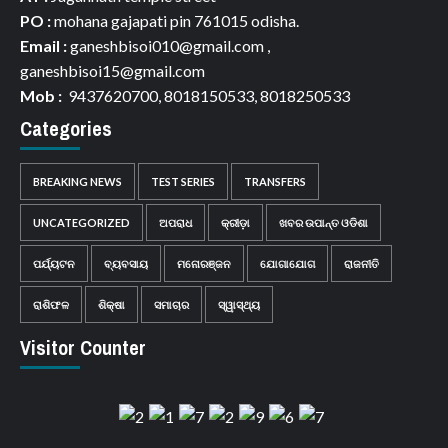
PO :
mohana gajapati pin 761015 odisha.
Email :
ganeshbisoi010@gmail.com ,
ganeshbisoi15@gmail.com
Mob :
9437620700, 8018150533, 8018250533
Categories
BREAKING NEWS
TEST SERIES
TRANSFERS
UNCATEGORIZED
ଅପରାଧ
କ୍ରୀଡ଼ା
ଖବର ଉପାନ୍ତ ଓଡିଶା
ପର୍ଯ୍ୟଟନ
ବ୍ୟବସାୟ
ମନୋରଞ୍ଜନ
ଯୋଗାଯୋଗ
ରାଜନୀତି
ରାଶିଫଳ
ଶିକ୍ଷା
ସମାଚାର
ସ୍ୱାସ୍ଥ୍ୟ
Visitor Counter