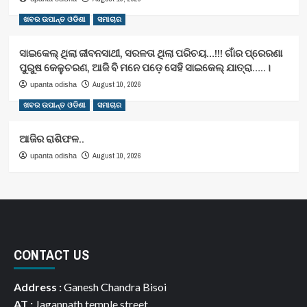
ଖବର ଉପାନ୍ତ ଓଡିଶା
ସମାଚାର
ସାଇକେଲ୍ ଥିଲା ଜୀବନସାଥୀ, ସରଳତା ଥିଲା ପରିଚୟ…!!! ଗାଁର ପ୍ରେରଣା
ପୁରୁଷ କେଳୁଚରଣ, ଆଜି ବି ମନେ ପଡ଼େ ସେହି ସାଇକେଲ୍ ଯାତ୍ରା…..।
August 10, 2026
upanta odisha
ଖବର ଉପାନ୍ତ ଓଡିଶା
ସମାଚାର
ଆଜିର ରାଶିଫଳ..
August 10, 2026
upanta odisha
CONTACT US
Address :
Ganesh Chandra Bisoi
AT :
Jagannath temple street