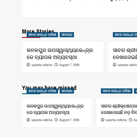
Navigation
More Stories
ଖବର ଉପାନ୍ତ ଓଡିଶା
ସମାଚାର
ଖବର ଉପାନ୍ତ ଓ
କନକପୁର ଉପସ୍ୱାସ୍ଥ୍ୟକେନ୍ଦ୍ର
ସାବର ଶ୍ରୀ
ରେ ବ୍ୟାପକ ଅବ୍ୟବସ୍ଥା
ଦେଖାଦେଇଛି
August 7, 2026
upanta odisha
upanta odis
You may have missed
ଖବର ଉପାନ୍ତ ଓଡିଶା
ସମାଚାର
ଖବର ଉପାନ୍ତ ଓଡିଶା
କନକପୁର ଉପସ୍ୱାସ୍ଥ୍ୟକେନ୍ଦ୍ର
ସାବର ଶ୍ରୀକ୍ଷେତ୍
ରେ ବ୍ୟାପକ ଅବ୍ୟବସ୍ଥା
ଦେଖାଦେଇଛି ବଡ଼ ବି
August 7, 2026
Au
upanta odisha
upanta odisha