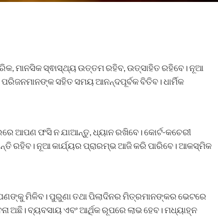
ିକ, ମାନସିକ ସ୍ଵାସ୍ଥ୍ୟ ଉତ୍ତମ ରହିବ, ଉତ୍ସାହିତ ରହିବେ। ନୂଆ
 ପରିଜନମାନଙ୍କ ସହିତ ସମୟ ଆନନ୍ଦପୂର୍ବକ ବିତିବ। ଧାର୍ମିକ
ରେ ଆପଣ ଫସି ନ ଯାଆନ୍ତୁ, ଧ୍ୟାନ ରଖିବେ। କୋର୍ଟ-କଚେରୀ
ତି ରହିବ। ନୂଆ କାର୍ଯ୍ୟର ପ୍ରାରମ୍ଭ ଆଜି କରି ପାରିବେ। ଆକସ୍ମିକ
ପଣଙ୍କୁ ମିଳିବ। ପୁରୁଣା ତଥା ପିଲାଦିନର ମିତ୍ରମାନଙ୍କର ଭେଟରେ
ନା ଅଛି। ବ୍ୟବସାୟ ଏବଂ ଆର୍ଥିକ ରୂପରେ ଲାଭ ହେବ। ମଧ୍ୟାହ୍ନ