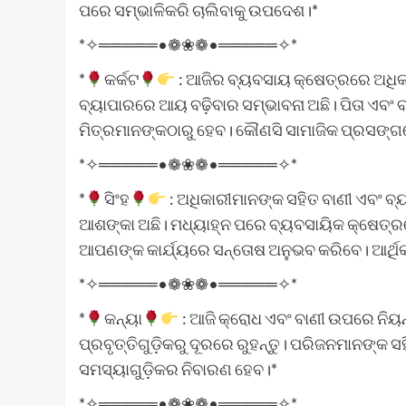
ପରେ ସମ୍ଭାଳିକରି ଚାଲିବାକୁ ଉପଦେଶ।*
*✧═════•❁❀❁•═════✧*
*
କର୍କଟ
: ଆଜିର ବ୍ୟବସାୟ କ୍ଷେତ୍ରରେ ଅଧିକ
ବ୍ୟାପାରରେ ଆୟ ବଢ଼ିବାର ସମ୍ଭାବନା ଅଛି। ପିତା ଏବଂ
ମିତ୍ରମାନଙ୍କଠାରୁ ହେବ। କୌଣସି ସାମାଜିକ ପ୍ରସଙ୍ଗ
*✧═════•❁❀❁•═════✧*
*
ସିଂହ
: ଅଧିକାରୀମାନଙ୍କ ସହିତ ବାଣୀ ଏବଂ ବ
ଆଶଙ୍କା ଅଛି। ମଧ୍ୟାହ୍ନ ପରେ ବ୍ୟବସାୟିକ କ୍ଷେତ୍ର
ଆପଣଙ୍କ କାର୍ଯ୍ୟରେ ସନ୍ତୋଷ ଅନୁଭବ କରିବେ। ଆର୍ଥିକ 
*✧═════•❁❀❁•═════✧*
*
କନ୍ୟା
: ଆଜି କ୍ରୋଧ ଏବଂ ବାଣୀ ଉପରେ ନିୟନ
ପ୍ରବୃତ୍ତିଗୁଡ଼ିକରୁ ଦୂରରେ ରୁହନ୍ତୁ। ପରିଜନମାନଙ୍
ସମସ୍ୟାଗୁଡ଼ିକର ନିବାରଣ ହେବ।*
*✧═════•❁❀❁•═════✧*