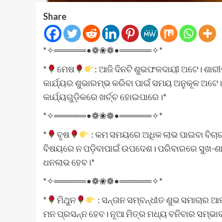
Share
*✧═════•❁❀❁•═════✧*
*
ମେଷ
: ଆଜି ଦିନଟି ଶୁଭଫଳଦାୟୀ ଅଟେ। ଶାରୀର
କାର୍ଯ୍ୟର ଶୁଭାରମ୍ଭ କରିବା ପାଇଁ ସମୟ ଅନୁକୂଳ ଅଟେ।
କାର୍ଯ୍ୟଗୁଡ଼ିକରେ ଖର୍ଚ୍ଚ ହୋଇପାରେ।*
*✧═════•❁❀❁•═════✧*
*
ବୃଷ
: କମ ସମୟରେ ଅଧିକ ଲାଭ ପାଇବା ବିଚାର
ବିଷୟରେ ନ ପଡ଼ିବାପାଇଁ ଉପଦେଶ। ପରିବାରରେ ସୁଖ-ଶାନ୍
ଧନଲାଭ ହେବ।*
*✧═════•❁❀❁•═════✧*
*
ମିଥୁନ
: ସନ୍ତାନ ସମ୍ବନ୍ଧୀତ ଶୁଭ ସମାଚାର ଆ
ମନ ପ୍ରସନ୍ନ ହେବ। ନୂଆ ମିତ୍ର ମଧ୍ୟ ବନିବାର ସମ୍ଭାବ