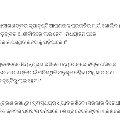
ାରୀଗଣଙ୍କର କୃପାଦୃଷ୍ଟି ଆପଣଙ୍କ ପ୍ରଗତିର ମାର୍ଗ ଖୋଲିବ।
 ବଡ଼ଙ୍କର ଆଶୀର୍ବାଦରେ ଲାଭ ହେବ। ମଧ୍ୟାହ୍ନ ପରେ
ରେ ଉପସ୍ଥିତ ରହବାକୁ ପଡ଼ିପାରେ।*
୍ୟବହାରରେ ନିୟନ୍ତ୍ରଣ ରଖିବେ। ବ୍ୟାପାରରେ ବିଘ୍ନ ଆସିବାର
ରେ ଆପଣଙ୍କପାଇଁ ପରିସ୍ଥିତି ଅନୁକୂଳ ରହିବ। ଅଧିକାରୀଗଣ
ଦୃଷ୍ଟିରୁ ଲାଭ ହେବ।*
୍ତ୍ରଣ ରଖନ୍ତୁ। ସ୍ଵାସ୍ଥ୍ୟର ଧ୍ୟାନ ରଖିବେ। ସରକାର ବିରୋଧୀ
କ ସହିତ କଳହର ପ୍ରସଂଗ ବନିପାରେ। ଈଷ୍ଟ ଦେବତାଙ୍କର ଶରଣରେ