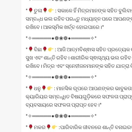
*
ତୁଳା
: ସକାଳେ ହିଁ ମିତ୍ରମାନଙ୍କ ସହିତ ବୁଲି
ସମ୍ବନ୍ଧ ଭଲ ରହିବ ପରନ୍ତୁ ମଧ୍ୟାହ୍ନ ପରେ ଆପଣଙ୍କୁ 
ରଖିବେ। ଆକସ୍ମିକ ଖର୍ଚ୍ଚ ହୋଇପାରେ।*
*✧═════•❁❀❁•═════✧*
*
ବିଛା
: ଆଜି ଆତ୍ମବିଶ୍ଵାସ ସହିତ ପ୍ରତ୍ୟେକ
ସୁଖ ଏବଂ ଶାନ୍ତି ରହିବ। ଶାରୀରିକ ସ୍ଵାସ୍ଥ୍ୟ ଭଲ ରହ
ରଖିବେ। ମିତ୍ର ଏବଂ ସ୍ନେହୀଜନମାନଙ୍କ ସହିତ ଯାତ୍ରା 
*✧═════•❁❀❁•═════✧*
*
ଧନୁ
: ମାନସିକ ରୂପରେ ଆପଣଙ୍କର ଭାବୁକତାର ମ
କ୍ୟାରିୟର ସମ୍ବନ୍ଧିତ ବିଷୟଗୁଡ଼ିକରେ ସଫଳତା ପ୍ରାପ୍
ବ୍ୟବସାୟରେ ସଫଳତା ପ୍ରାପ୍ତ ହେବ।*
*✧═════•❁❀❁•═════✧*
*
ମକର
:ପାରିବାରିକ ଜୀବନରେ ଶାନ୍ତି ବନାଇରଖି