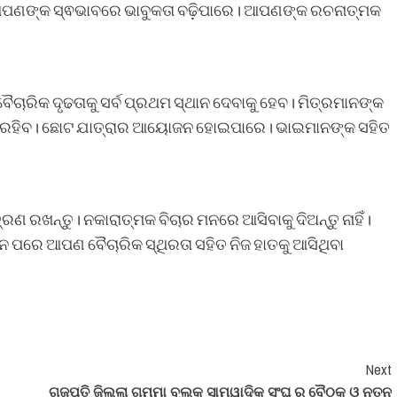
େ ଆପଣଙ୍କ ସ୍ଵଭାବରେ ଭାବୁକତା ବଢ଼ିପାରେ। ଆପଣଙ୍କ ରଚନାତ୍ମକ
ବୈଚାରିକ ଦୃଢତାକୁ ସର୍ବ ପ୍ରଥମ ସ୍ଥାନ ଦେବାକୁ ହେବ। ମିତ୍ରମାନଙ୍କ
ୟୀ ରହିବ। ଛୋଟ ଯାତ୍ରାର ଆୟୋଜନ ହୋଇପାରେ। ଭାଇମାନଙ୍କ ସହିତ
ରଣ ରଖନ୍ତୁ। ନକାରାତ୍ମକ ବିଚାର ମନରେ ଆସିବାକୁ ଦିଅନ୍ତୁ ନାହିଁ।
ନ ପରେ ଆପଣ ବୈଚାରିକ ସ୍ଥିରତା ସହିତ ନିଜ ହାତକୁ ଆସିଥିବା
Next
ଗଜପତି ଜିଲ୍ଲା ଗୁମ୍ମା ବ୍ଲକ ସାମ୍ୱାଦିକ ସଂଘ ର ବୈଠକ ଓ ନୂତନ