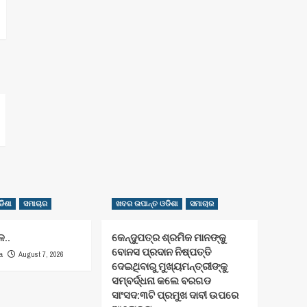
ିଶା
ସମାଚାର
ଖବର ଉପାନ୍ତ ଓଡିଶା
ସମାଚାର
ଳ..
କେନ୍ଦୁପତ୍ର ଶ୍ରମିକ ମାନଙ୍କୁ
ବୋନସ ପ୍ରଦାନ ନିଷ୍ପତ୍ତି
August 7, 2026
a
ଦେଇଥିବାରୁ ମୁଖ୍ୟମନ୍ତ୍ରୀଙ୍କୁ
ସମ୍ବର୍ଦ୍ଧନା କଲେ ବରଗଡ
ସାଂସଦ:୩ଟି ପ୍ରମୁଖ ଦାବୀ ଉପରେ