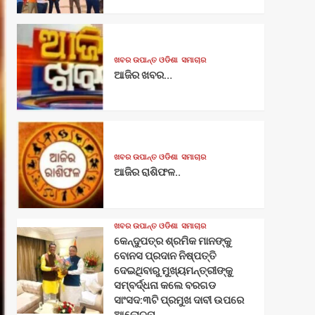
ଖବର ଉପାନ୍ତ ଓଡିଶା
ସମାଚାର
ଆଜିର ଖବର…
ଖବର ଉପାନ୍ତ ଓଡିଶା
ସମାଚାର
ଆଜିର ରାଶିଫଳ..
ଖବର ଉପାନ୍ତ ଓଡିଶା
ସମାଚାର
କେନ୍ଦୁପତ୍ର ଶ୍ରମିକ ମାନଙ୍କୁ
ବୋନସ ପ୍ରଦାନ ନିଷ୍ପତ୍ତି
ଦେଇଥିବାରୁ ମୁଖ୍ୟମନ୍ତ୍ରୀଙ୍କୁ
ସମ୍ବର୍ଦ୍ଧନା କଲେ ବରଗଡ
ସାଂସଦ:୩ଟି ପ୍ରମୁଖ ଦାବୀ ଉପରେ
ଆଲୋଚନା