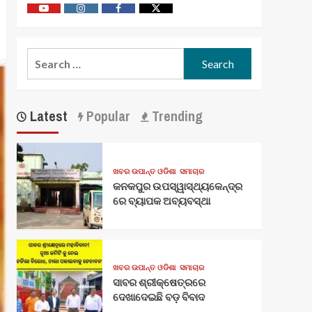
Youtube
Vimeo
Facebook
Twitter
Search
for:
Latest
Popular
Trending
ଖବର ଉପାନ୍ତ ଓଡିଶା
ସମାଚାର
କନକପୁର ଉପସ୍ୱାସ୍ଥ୍ୟକେନ୍ଦ୍ର
ରେ ବ୍ୟାପକ ଅବ୍ୟବସ୍ଥା
ଖବର ଉପାନ୍ତ ଓଡିଶା
ସମାଚାର
ସାବର ଶ୍ରୀକ୍ଷେତ୍ରରେ
ଦେଖାଦେଇଛି ବଡ଼ ବିବାଦ