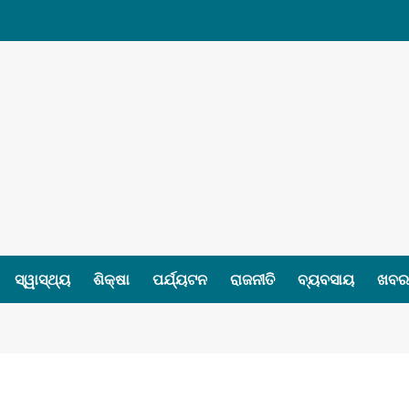
ସ୍ୱାସ୍ଥ୍ୟ
ଶିକ୍ଷା
ପର୍ଯ୍ୟଟନ
ରାଜନୀତି
ବ୍ୟବସାୟ
ଖବର 