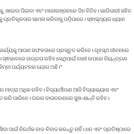
ବାକୁ, ଖାଇବା ପିଇବା ଏବଂ ମନୋରଞ୍ଜନରେ ଦିନ ବିତିବ। ଭାଗିଦାରୀ ସହିତ
ପ୍ରତିକୂଳତାର ସାମନା କରିବାକୁ ପଡ଼ିପାରେ। ସ୍ଵାସ୍ଥ୍ୟର ଧ୍ୟାନ
 କାର୍ଯ୍ୟକୁ ଆପଣ ସଫଳତାରେ ପ୍ରସ୍ତୁତ କରିବେ। ଗୃହସ୍ଥ ଜୀବନରେ
ିବ। ସ୍ଵଭାବରେ ଉଗ୍ରତା ରହିବ ସେଥିପାଇଁ ବାଣୀ ଉପରେ ନିୟନ୍ତ୍ରଣ
କିମ୍ବା ପର୍ଯ୍ୟଟନର ଯୋଗ ଅଛି।*
ାତ୍ରା ଅଧିକ ରହିବ। ବିଦ୍ୟାର୍ଥୀଗଣ ଆଜି ବିଦ୍ୟାଭ୍ୟାସ ଏବଂ
ତ କରି ପାରିବେ। ଘରର ବାତାବରଣରେ ସୁଖ-ଶାନ୍ତି ରହିବ।
ବା ପାଇଁ ନିରର୍ଥକ ବାଦ-ବିବାଦ କରନ୍ତୁ ନାହିଁ। ଧନ ଏବଂ ପ୍ରତିଷ୍ଠାରେ