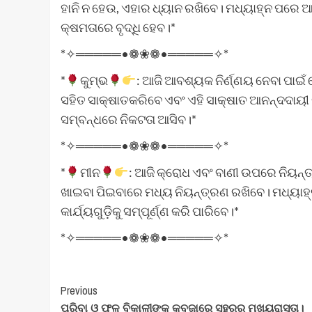
ହାନି ନ ହେଉ, ଏହାର ଧ୍ୟାନ ରଖିବେ। ମଧ୍ୟାହ୍ନ ପର
କ୍ଷମତାରେ ବୃଦ୍ଧି ହେବ।*
*✧═════•❁❀❁•═════✧*
*
କୁମ୍ଭ
: ଆଜି ଆବଶ୍ୟକ ନିର୍ଣ୍ଣୟ ନେବା ପାଇଁ 
ସହିତ ସାକ୍ଷାତକରିବେ ଏବଂ ଏହି ସାକ୍ଷାତ ଆନନ୍ଦଦା
ସମ୍ବନ୍ଧରେ ନିକଟତା ଆସିବ।*
*✧═════•❁❀❁•═════✧*
*
ମୀନ
: ଆଜି କ୍ରୋଧ ଏବଂ ବାଣୀ ଉପରେ ନିୟନ୍ତ୍
ଖାଇବା ପିଇବାରେ ମଧ୍ୟ ନିୟନ୍ତ୍ରଣ ରଖିବେ। ମଧ୍ୟାହ୍
କାର୍ଯ୍ୟଗୁଡ଼ିକୁ ସମ୍ପୂର୍ଣ୍ଣ କରି ପାରିବେ।*
*✧═════•❁❀❁•═════✧*
Post
Previous
ପରିବା ଓ ଫଳ ବିକାଳୀଙ୍କ କବଜାରେ ସହରର ମୁଖ୍ୟରାସ୍ତା।