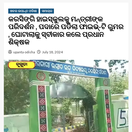
ଖବର ଉପାନ୍ତ ଓଡିଶା
ସମାଚାର
କରସିଙ୍ଗି ହାଇସ୍କୁଲକୁ ମନ୍ତ୍ରୀଙ୍କ
ପରିଦର୍ଶନ , ପଦାରେ ପଡିଲା ଫାଇଭ୍-ଟି ଗୁମର
, ଘୋଟାଲାକୁ ସ୍ବୀକାର କଲେ ପ୍ରଧାନ
ଶିକ୍ଷକ
upanta odisha
July 18, 2024