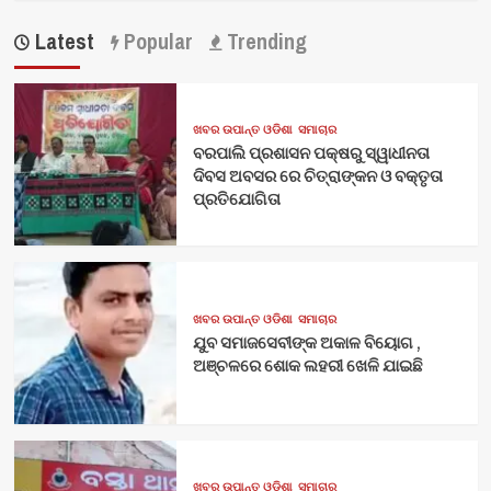
Latest
Popular
Trending
ଖବର ଉପାନ୍ତ ଓଡିଶା
ସମାଚାର
ବରପାଲି ପ୍ରଶାସନ ପକ୍ଷରୁ ସ୍ୱାଧୀନତା
ଦିବସ ଅବସର ରେ ଚିତ୍ରାଙ୍କନ ଓ ବକ୍ତୃତା
ପ୍ରତିଯୋଗିତା
ଖବର ଉପାନ୍ତ ଓଡିଶା
ସମାଚାର
ଯୁବ ସମାଜସେବୀଙ୍କ ଅକାଳ ବିୟୋଗ ,
ଅଞ୍ଚଳରେ ଶୋକ ଲହରୀ ଖେଳି ଯାଇଛି
ଖବର ଉପାନ୍ତ ଓଡିଶା
ସମାଚାର