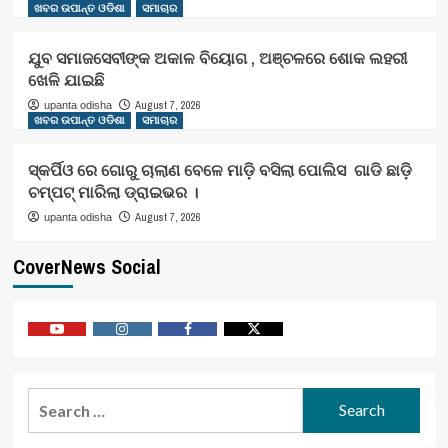
ଖବର ଉପାନ୍ତ ଓଡିଶା
ସମାଚାର
ଯୁବ ସମାଜସେବୀଙ୍କ ଅକାଳ ବିୟୋଗ , ଅଞ୍ଚଳରେ ଶୋକ ଲହରୀ
ଖେଳି ଯାଇଛି
August 7, 2026
upanta odisha
ଖବର ଉପାନ୍ତ ଓଡିଶା
ସମାଚାର
ସ୍କର୍ପିଓ ରେ ଗୋରୁ ଚାଲାଣ ବେଳେ ମାଡ଼ି ବସିଲା ପୋଲିସ ଗାଡି ଛାଡ଼ି
ଚମ୍ପଟ୍ ମାରିଲା ଡ୍ରାଇଭର ।
August 7, 2026
upanta odisha
CoverNews Social
Youtube
Vimeo
Facebook
Twitter
Search
for: