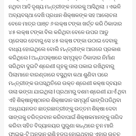
ନଥିବା ଆଦି ଦୃଶ୍ୟ ମନ୍ତ୍ରୀଙ୍କ ନଜରକୁ ଆସିଥିଲା । ଏଭଳି
ଅବ୍ୟବସ୍ଥା ଦେଖି ପ୍ରଧାନ ଶିକ୍ଷକଙ୍କ ସହ ଆଲୋଚନା
ବେଳେ ମାତ୍ର ପାଞ୍ଚ ୬ ଲକ୍ଷ ଟଙ୍କା ଖର୍ଚ୍ଚ କରି ଠିକାଦାର
୪୫ ଲକ୍ଷ ଟଙ୍କା ବିଲ କରିଥିବା ବେଳେ ଉପର ଆଡୁ
ପ୍ରେସର ହେବାରୁ ସେ ୪୫ ଲକ୍ଷ ଟଙ୍କା ଉଠାଇ ଦେବାକୁ
ବାଧ୍ୟ ହୋଇଥିଲେ ବୋଲି ମନ୍ତ୍ରୀଙ୍କ ଆଗରେ ପ୍ରକାଶ
କରିଥିଲେ l ଅନ୍ଯପକ୍ଷରେ ସମ୍ପୃକ୍ତ ଠିକାଦାର ନିର୍ମାଣ
ସରିଥିବା ଦୁଇଟି ଶ୍ରେଣୀ ଗୃହକୁ ତାଲା ପକାଇ ରଖିଥିବାରୁ
ପିଲାମାନେ ବାରଣ୍ଡାରେ ବସୁଥିବା କଥା ଶୁଣିବା ପରେ
ମନ୍ତ୍ରୀଙ୍କ ଉପସ୍ଥିତିରେ ଉକ୍ତ ଶ୍ରେଣୀ କକ୍ଷ ଦ୍ବୟର
ତାଲା ଭଙ୍ଗା ଯାଇଥିଲା l ପ୍ରଥମରୁ ଦଶମ ଶ୍ରେଣୀ ଯାଏଁ ଥିବା
ଏହି ଶିକ୍ଷାନୁଷ୍ଠାନର ଶିକ୍ଷାଦାନ ସମ୍ପୂର୍ଣ ଭାଙ୍ଗିପଡିଥିବା
ଅଧ୍ଯୟନରତ ଛାତ୍ରଛାତ୍ରୀଙ୍କୁ ଉତ୍ତମ ଶିକ୍ଷା ଦେବା
ସାଙ୍ଗକୁ ଚରିତ୍ରବାନ କରିବାପାଇଁ ଶିକ୍ଷକମାନଙ୍କୁ ତାଗିଦ
କରିବା ସହିତ ବିଦ୍ୟାଳୟର ପୁରୁଣା କାନ୍ଥରେ ଚୂନ ମାରି
ଫାଇଭ୍-ଟି ଅନୁଦାନ ରାଶି ହଡପ ହୋଇଥିବାରୁ ଏହାର ଉଚ୍ଚ