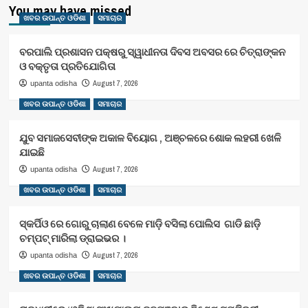
You may have missed
ଖବର ଉପାନ୍ତ ଓଡିଶା
ସମାଚାର
ବରପାଲି ପ୍ରଶାସନ ପକ୍ଷରୁ ସ୍ୱାଧୀନତା ଦିବସ ଅବସର ରେ ଚିତ୍ରାଙ୍କନ
ଓ ବକ୍ତୃତା ପ୍ରତିଯୋଗିତା
August 7, 2026
upanta odisha
ଖବର ଉପାନ୍ତ ଓଡିଶା
ସମାଚାର
ଯୁବ ସମାଜସେବୀଙ୍କ ଅକାଳ ବିୟୋଗ , ଅଞ୍ଚଳରେ ଶୋକ ଲହରୀ ଖେଳି
ଯାଇଛି
August 7, 2026
upanta odisha
ଖବର ଉପାନ୍ତ ଓଡିଶା
ସମାଚାର
ସ୍କର୍ପିଓ ରେ ଗୋରୁ ଚାଲାଣ ବେଳେ ମାଡ଼ି ବସିଲା ପୋଲିସ ଗାଡି ଛାଡ଼ି
ଚମ୍ପଟ୍ ମାରିଲା ଡ୍ରାଇଭର ।
August 7, 2026
upanta odisha
ଖବର ଉପାନ୍ତ ଓଡିଶା
ସମାଚାର