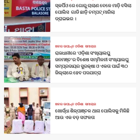
ସ୍କର୍ପିଓ ରେ ଗୋରୁ ଚାଲାଣ ବେଳେ ମାଡ଼ି ବସିଲା
ପୋଲିସ ଗାଡି ଛାଡ଼ି ଚମ୍ପଟ୍ ମାରିଲା
ଡ୍ରାଇଭର ।
ଖବର ଉପାନ୍ତ ଓଡିଶା
ସମାଚାର
ରାଜଧାନୀରେ ‘ଓଡ଼ିଶା ସଂଖ୍ୟାଲଘୁ
ଜନମଞ୍ଚ’ର ବିଶେଷ ସମ୍ମିଳନୀ ସଂଖ୍ୟାଲଘୁ
ସମ୍ପ୍ରଦାୟର ସୁରକ୍ଷା ଓ ଏକତା ପାଇଁ ୩୦
ଜିଲ୍ଲାରେ ହେବ ପଦଯାତ୍ରା
ଖବର ଉପାନ୍ତ ଓଡିଶା
ସମାଚାର
ଖୋର୍ଦ୍ଧା ଶିଳ୍ପାଞ୍ଚଳ ଥାନା ପୋଲିସକୁ ମିଳିଛି
ଆଉ ଏକ ବଡ଼ ସଫଳତା