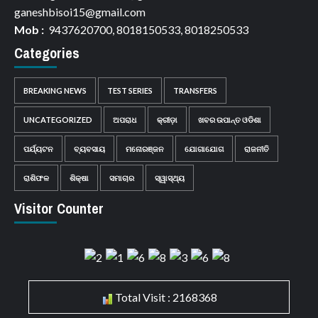
ganeshbisoi15@gmail.com
Mob :
9437620700, 8018150533, 8018250533
Categories
BREAKING NEWS
TEST SERIES
TRANSFERS
UNCATEGORIZED
ଅପରାଧ
କ୍ରୀଡ଼ା
ଖବର ଉପାନ୍ତ ଓଡିଶା
ପର୍ଯ୍ୟଟନ
ବ୍ୟବସାୟ
ମନୋରଞ୍ଜନ
ଯୋଗାଯୋଗ
ରାଜନୀତି
ରାଶିଫଳ
ଶିକ୍ଷା
ସମାଚାର
ସ୍ୱାସ୍ଥ୍ୟ
Visitor Counter
Total Visit : 2168368