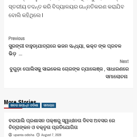
ସ୍ତରୀୟ ତଦନ୍ତ କରି ବିଦ୍ୟାଳୟର ଉନ୍ନତିକରଣ କରାଯିବ
ବୋଲି କହିଥିଲେ l
Post
Previous
ସୁରଙ୍ଗୀ ବାହୁଡା଼ଯାତ୍ରାରେ ଭଜନ ସନ୍ଧ୍ୟା, ଭକ୍ତ ଙ୍କ ପ୍ରବଳ
Navigation
ଭିଡ଼ …
Next
ବୁଗୁଡ଼ା ପୋଲିସକୁ ସାଇକେଲ ଚୋରଙ୍କ ଚ୍ଯାଲେଞ୍ଜ , ସାଧାରଣରେ
ସମାଲୋଚନା
More Stories
ଖବର ଉପାନ୍ତ ଓଡିଶା
ସମାଚାର
ବରପାଲି ପ୍ରଶାସନ ପକ୍ଷରୁ ସ୍ୱାଧୀନତା ଦିବସ ଅବସର ରେ
ଚିତ୍ରାଙ୍କନ ଓ ବକ୍ତୃତା ପ୍ରତିଯୋଗିତା
August 7, 2026
upanta odisha