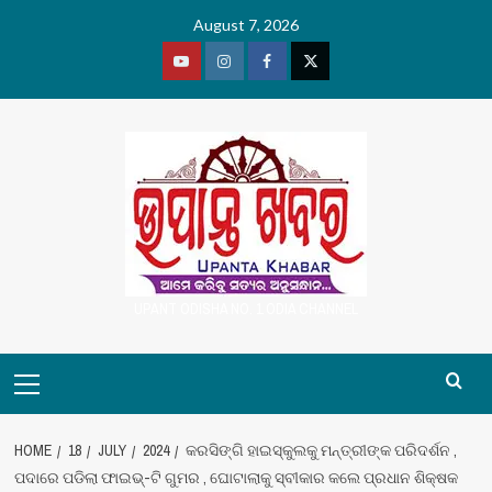
Skip
August 7, 2026
to
content
Youtube
Vimeo
Facebook
Twitter
UPANT ODISHA NO. 1 ODIA CHANNEL
Primary
Menu
HOME
18
JULY
2024
କରସିଙ୍ଗି ହାଇସ୍କୁଲକୁ ମନ୍ତ୍ରୀଙ୍କ ପରିଦର୍ଶନ ,
ପଦାରେ ପଡିଲା ଫାଇଭ୍-ଟି ଗୁମର , ଘୋଟାଲାକୁ ସ୍ବୀକାର କଲେ ପ୍ରଧାନ ଶିକ୍ଷକ