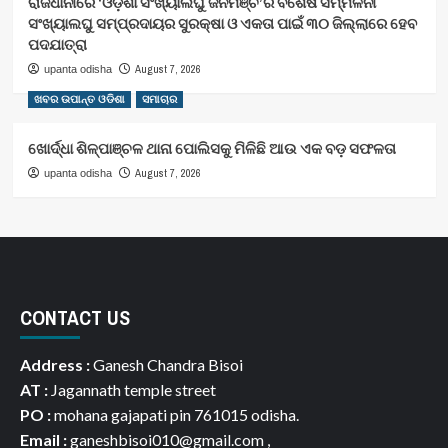
ରାଜଧାନୀରେ ‘ଓଡ଼ିଶା ସଂଖ୍ୟାଲଘୁ ଜନମଞ୍ଚ’ର ବିଶେଷ ସମ୍ମିଳନୀ
ସଂଖ୍ୟାଲଘୁ ସମ୍ପ୍ରଦାୟର ସୁରକ୍ଷା ଓ ଏକତା ପାଇଁ ୩୦ ଜିଲ୍ଲାରେ ହେବ
ପଦଯାତ୍ରା
August 7, 2026
upanta odisha
ଖବର ଉପାନ୍ତ ଓଡିଶା
ସମାଚାର
ଖୋର୍ଦ୍ଧା ଶିଳ୍ପାଞ୍ଚଳ ଥାନା ପୋଲିସକୁ ମିଳିଛି ଆଉ ଏକ ବଡ଼ ସଫଳତା
August 7, 2026
upanta odisha
CONTACT US
Address :
Ganesh Chandra Bisoi
AT :
Jagannath temple street
PO :
mohana gajapati pin 761015 odisha.
Email :
ganeshbisoi010@gmail.com ,