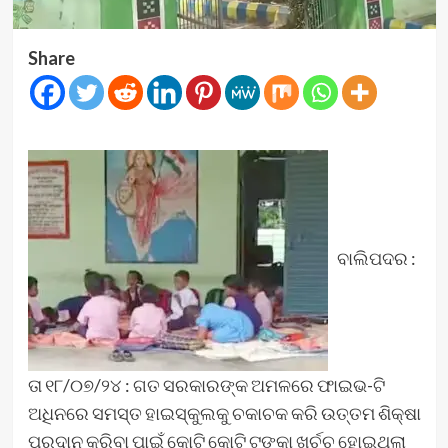
Share
ବାଲିପଦର :
ତା ୧୮/୦୭/୨୪ : ଗତ ସରକାରଙ୍କ ଅମଳରେ ଫାଇଭ-ଟି
ଅଧିନରେ ସମସ୍ତ ହାଇସ୍କୁଲକୁ ଚକାଚକ କରି ଉତ୍ତମ ଶିକ୍ଷା
ପ୍ରଦାନ କରିବା ପାଇଁ କୋଟି କୋଟି ଟଙ୍କା ଖର୍ଚ୍ଚ ହୋଇଥିଲା