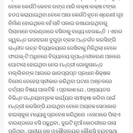
ବେଳେ କେଉଁଠି କେବଳ ରଙ୍ଗ ମାରି ଲକ୍ଷ ଲକ୍ଷ ଟଙ୍କା
ହଡପ କରାଯାଇଥିବା ବେଳେ ଆଉ କେଉଁଠି ନୂତନ ଶ୍ରେଣୀ ଗୃହ
ନିର୍ମାଣ ହୋଇଥିଲେ ହେଁ ଚାବି ପକାଇ ରଖାଯାଇଥିବାରୁ
ପିଲାମାନେ ବାରଣ୍ଡାରେ ବସିବାକୁ ବାଧ୍ୟ ହେଉଛନ୍ତି । ଏହାର
ଜ୍ୱଳନ୍ତ ଉଦାହରଣ ବୁଗୁଡ଼ା ବ୍ଲକ ଅନ୍ତର୍ଗତ କରସିଙ୍ଗି
ଉନ୍ନୀତ ଉଚ୍ଚ ବିଦ୍ୟାଳୟରେ ଦେଖିବାକୁ ମିଳିଥିଲା ବେଳେ
ଫାଇଭ୍-ଟି ଅଧିନରେ ବିଦ୍ୟାଳୟ ରୂପାନ୍ତରୀକରଣ ଆଳରେ
ଘୋଟାଲା ହୋଇଥିବା ନେଇ ମନ୍ତ୍ରୀ ଗୋକୁଳାନନ୍ଦ
ମଲ୍ଲିକଙ୍କ ଆଗରେ ଭାରପ୍ରାପ୍ତ ପ୍ରଧାନ ଶିକ୍ଷକ
ବିନୋଦ ବେହେରା ସ୍ବୀକାର କରିଥିବା ଘଟଣା ଅଞ୍ଚଳରେ
ଚର୍ଚ୍ଚାର ବିଷୟ ପାଲଟିଛି । ପ୍ରକାଶ ଯେ , ପଞ୍ଚାୟତର
ବିଭିନ୍ନ ଉନ୍ନୟନମୂଳକ କାର୍ଯ୍ୟର ସମୀକ୍ଷା କରିବା ପାଇଁ
ମନ୍ତ୍ରୀ କରସିଙ୍ଗି ଯାଇଥିବା ବେଳେ ଅଚାନକ ସେଠାକାର
ହାଇସ୍କୁଲ ମଧ୍ୟକୁ ପ୍ରବେଶ କରିଥିଲେ । ସେଠାରେ ପିଲାଏ
ବାରଣ୍ଡାରେ ବସି ପଢୁଥିବା , ଦୁଇଟି ନୂଆଁ କୋଠରୀରେ ତାଲା
ପଡିଥିବା , ପାନୀୟ ଜଳ ଓ ଶୌଚାଳୟର କୌଣସି ବ୍ଯବସ୍ଥା