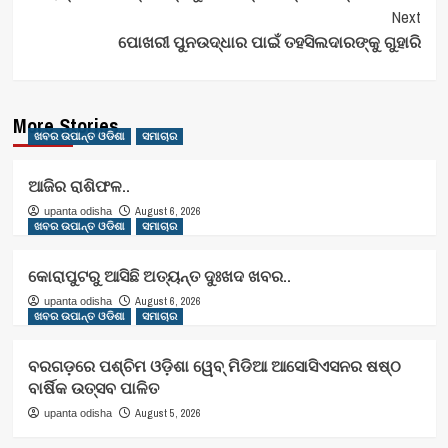
Navigation
Next
ପୋଖରୀ ପୁନଉଦ୍ଧାର ପାଇଁ ତହସିଲଦାରଙ୍କୁ ଗୁହାରି
More Stories
ଖବର ଉପାନ୍ତ ଓଡିଶା
ସମାଚାର
ଆଜିର ରାଶିଫଳ..
August 6, 2026
upanta odisha
ଖବର ଉପାନ୍ତ ଓଡିଶା
ସମାଚାର
କୋରାପୁଟରୁ ଆସିଛି ଅତ୍ୟନ୍ତ ଦୁଃଖଦ ଖବର..
August 6, 2026
upanta odisha
ଖବର ଉପାନ୍ତ ଓଡିଶା
ସମାଚାର
ବରଗଡ଼ରେ ପଶ୍ଚିମ ଓଡ଼ିଶା ୱେବ୍ ମିଡିଆ ଆସୋସିଏସନର ଷଷ୍ଠ
ବାର୍ଷିକ ଉତ୍ସବ ପାଳିତ
August 5, 2026
upanta odisha