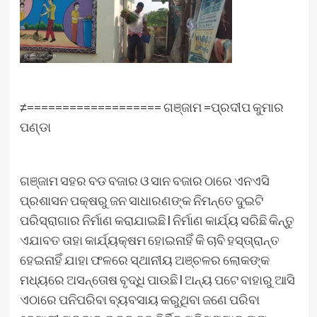
≠=================== ଗଞ୍ଜାମ =ପ୍ରଦୀପ କୁମାର
ପଣ୍ଡା
ଗଞ୍ଜାମ ସହର ବଡ ବଜାର ଓ ସାନ ବଜାର ଠାରେ ଏନଏସି
ପ୍ରଶାସନ ପକ୍ଷରୁ ଜନ ସାଧାରଣଙ୍କ ନିମନ୍ତେ ଦୁଇଟି
ପରିସ୍ରାଗାର ନିର୍ମାଣ କରାଯାଇଛି l ନିର୍ମାଣ କାର୍ଯ୍ୟ ସରିଛି କିନ୍ତୁ
ଏଯାବତ ତାହା କାର୍ଯ୍ୟକ୍ଷମ ହୋଇନାହିଁ କି ଚାବି ହସ୍ତା୍ରାନ୍ତ
ହେଇନାହିଁ ଯାହା ଫଳରେ ସ୍ଥାନୀୟ ଅଞ୍ଚଳର ଲୋକଙ୍କ
ମଧ୍ୟରେ ଅସନ୍ତୋଷ ବୃଦ୍ଧି ପାଉଛି l ଅନ୍ୟ ପଟେ ବାହାରୁ ଆସି
ଏଠାରେ ପନିପରିବା ବ୍ୟବସାୟ କରୁଥିବା ଜଣେ ପରିବା