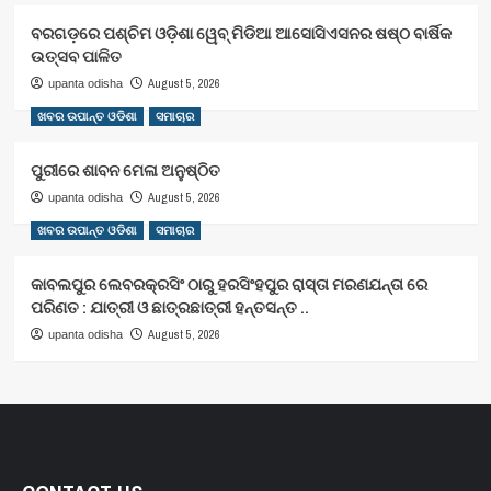
ବରଗଡ଼ରେ ପଶ୍ଚିମ ଓଡ଼ିଶା ୱେବ୍ ମିଡିଆ ଆସୋସିଏସନର ଷଷ୍ଠ ବାର୍ଷିକ
ଉତ୍ସବ ପାଳିତ
August 5, 2026
upanta odisha
ଖବର ଉପାନ୍ତ ଓଡିଶା
ସମାଚାର
ପୁରୀରେ ଶାବନ ମେଳା ଅନୁଷ୍ଠିତ
August 5, 2026
upanta odisha
ଖବର ଉପାନ୍ତ ଓଡିଶା
ସମାଚାର
କାବଲପୁର ଲେବରକ୍ରସିଂ ଠାରୁ ହରସିଂହପୁର ରାସ୍ତା ମରଣଯନ୍ତା ରେ
ପରିଣତ : ଯାତ୍ରୀ ଓ ଛାତ୍ରଛାତ୍ରୀ ହନ୍ତସନ୍ତ ..
August 5, 2026
upanta odisha