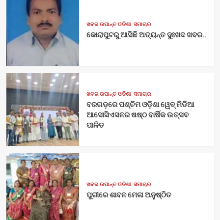
ଖବର ଉପାନ୍ତ ଓଡିଶା
ସମାଚାର
କୋରାପୁଟରୁ ଆସିଛି ଅତ୍ୟନ୍ତ ଦୁଃଖଦ ଖବର..
ଖବର ଉପାନ୍ତ ଓଡିଶା
ସମାଚାର
ବରଗଡ଼ରେ ପଶ୍ଚିମ ଓଡ଼ିଶା ୱେବ୍ ମିଡିଆ
ଆସୋସିଏସନର ଷଷ୍ଠ ବାର୍ଷିକ ଉତ୍ସବ
ପାଳିତ
ଖବର ଉପାନ୍ତ ଓଡିଶା
ସମାଚାର
ପୁରୀରେ ଶାବନ ମେଳା ଅନୁଷ୍ଠିତ