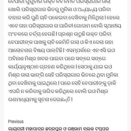
ବେପାରୀ ଗୁରୁବାର ଉକ୍ତ ନବ ନିର୍ମିତ ପରିସ୍ରାଗାର ତାଲା
ଖୋଲି ପରିସ୍ରାଗାର ଭିତରୁ ମୁନିକା ଓ ଅନ୍ୟାନ୍ୟ ପରିବା
ବାହାର କରି ପୁଣି ଚାବି ପକେଇବା ଦେଖିବାକୁ ମିଳିଥିଲା l ହେଲେ
ଏବେ ତାହା ପରିସ୍ରାଗାର ନା ପାରିବl ଗୋଦାମ ବୋଲି ସ୍ଥାନୀୟ
ଅଂଚଳରେ ଚର୍ଚ୍ଚା ହେଉଛି l ପ୍ରଶ୍ନ ଉଠୁଛି ଉକ୍ତ ପରିବା
ବେପାରୀଙ୍କ ପାଖକୁ ଚାବି କେମିତି ଗଲା ଓ କିଏ ଦେଲା ତାହା
ଆଲୋଚନାର ବିଷୟ ପାଲଟିଛି l ଏସମ୍ପର୍କରେ ଏନଏସି ଇଓ
ଅବିନାଶ ମିଶ୍ର ଖବର ପାଇବା ପରେ ସଙ୍ଗେ ସଙ୍ଗେ
କାର୍ଯ୍ୟାନୁଷ୍ଠାନ ଗ୍ରହଣ କରିଥିଲେ l ସେଠାକୁ ଯାଇ ଇଓ
ମିଶ୍ର ତାଲା ଭାଙ୍ଗି ସେହି ପରିସ୍ରାଗାର ଭିତରେ ଥିବା ମୁନିକା
ଥିବା ଦେଖିବାକୁ ପାଇଥିଲେ l ପରେ ସେହି ବେପାରୀଙ୍କୁ ଡ଼ାକି
ଏପରି ନ କରିବାକୁ ତାଗିଦ କରିଥିଲେ ବୋଲି ଇଓ ମିଶ୍ର
ଗଣମାଧ୍ୟମକୁ ସୂଚନା ଦେଇଛନ୍ତି l
Post
Previous
ଗାୟତ୍ରୀ ମହାପାତ୍ର ଛତ୍ରପୁର ଓ ଗଞ୍ଜାମ ବ୍ଲକ ଟପ୍ପର