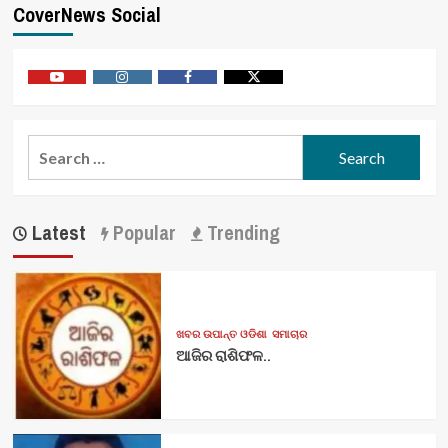
CoverNews Social
Youtube
Vimeo
Facebook
Twitter
Search
for:
Latest
Popular
Trending
ଖବର ଉପାନ୍ତ ଓଡିଶା
ସମାଚାର
ଆଜିର ରାଶିଫଳ..