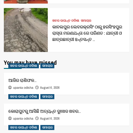
ଖବର ଉପାନ୍ତ ଓଡିଶା
ସମାଚାର
କାବଲପୁର ଲେବରକ୍ରସିଂ ଠାରୁ ହରସିଂହପୁର
ରାସ୍ତା ମରଣଯନ୍ତା ରେ ପରିଣତ : ଯାତ୍ରୀ ଓ
ଛାତ୍ରଛାତ୍ରୀ ହନ୍ତସନ୍ତ ..
You may have missed
ଖବର ଉପାନ୍ତ ଓଡିଶା
ସମାଚାର
ଆଜିର ରାଶିଫଳ..
August 6, 2026
upanta odisha
ଖବର ଉପାନ୍ତ ଓଡିଶା
ସମାଚାର
କୋରାପୁଟରୁ ଆସିଛି ଅତ୍ୟନ୍ତ ଦୁଃଖଦ ଖବର..
August 6, 2026
upanta odisha
ଖବର ଉପାନ୍ତ ଓଡିଶା
ସମାଚାର