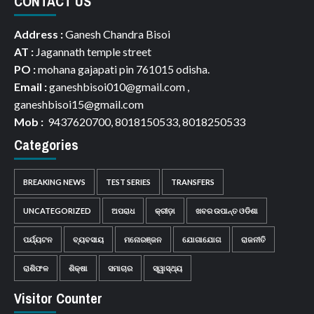
CONTACT US
Address :
Ganesh Chandra Bisoi
AT :
Jagannath temple street
PO :
mohana gajapati pin 761015 odisha.
Email :
ganeshbisoi010@gmail.com ,
ganeshbisoi15@gmail.com
Mob :
9437620700, 8018150533, 8018250533
Categories
BREAKING NEWS
TEST SERIES
TRANSFERS
UNCATEGORIZED
ଅପରାଧ
କ୍ରୀଡ଼ା
ଖବର ଉପାନ୍ତ ଓଡିଶା
ପର୍ଯ୍ୟଟନ
ବ୍ୟବସାୟ
ମନୋରଞ୍ଜନ
ଯୋଗାଯୋଗ
ରାଜନୀତି
ରାଶିଫଳ
ଶିକ୍ଷା
ସମାଚାର
ସ୍ୱାସ୍ଥ୍ୟ
Visitor Counter