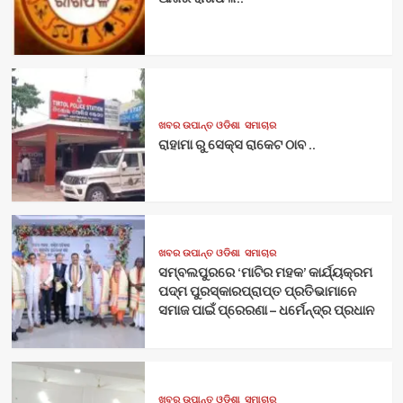
ଖବର ଉପାନ୍ତ ଓଡିଶା
ସମାଚାର
ରାହାମା ରୁ ସେକ୍ସ ରାକେଟ ଠାବ ..
ଖବର ଉପାନ୍ତ ଓଡିଶା
ସମାଚାର
ସମ୍ବଲପୁରରେ ‘ମାଟିର ମହକ’ କାର୍ଯ୍ୟକ୍ରମ
ପଦ୍ମ ପୁରସ୍କାରପ୍ରାପ୍ତ ପ୍ରତିଭାମାନେ
ସମାଜ ପାଇଁ ପ୍ରେରଣା – ଧର୍ମେନ୍ଦ୍ର ପ୍ରଧାନ
ଖବର ଉପାନ୍ତ ଓଡିଶା
ସମାଚାର