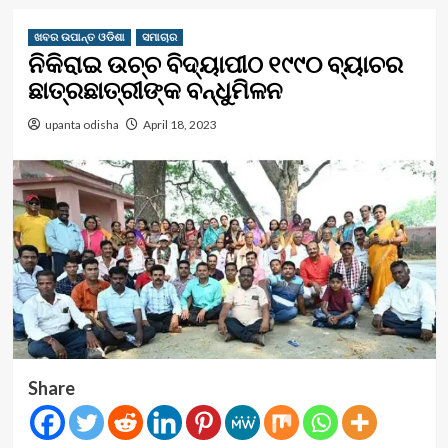
ଖବର ଉପାନ୍ତ ଓଡିଶା
ସମାଚାର
ନିକିରାଇ ଉଚ୍ଚ ବିଦ୍ୟାପୀଠ ୧୯୯୦ ବ୍ୟାଚର
ଛାତ୍ରଛାତ୍ରୀଙ୍କ ବନ୍ଧୁମିଳନ
upanta odisha
April 18, 2023
Share