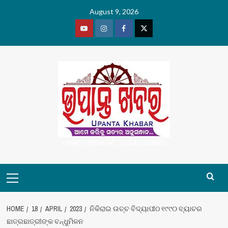
Skip
August 9, 2026
to
content
Youtube
Vimeo
Facebook
Twitter
UPANT ODISHA NO. 1 ODIA CHANNEL
Primary
Menu
HOME
18
APRIL
2023
ନିକିରାଇ ଉଚ୍ଚ ବିଦ୍ୟାପୀଠ ୧୯୯୦ ବ୍ୟାଚର
ଛାତ୍ରଛାତ୍ରୀଙ୍କ ବନ୍ଧୁମିଳନ