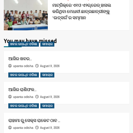
ମାଟ୍ରିକ୍‌ରେ ଏ୧ଓ ଏ୨ଗ୍ରେଡ୍‌ ହାସଲ
କରିଥିବା ମେଧାବୀ ଛାତ୍ରଛାତ୍ରୀଙ୍କୁ
‘ଉତ୍ସର୍ଗ’ର ସମ୍ମାନ
You may have missed
ଖବର ଉପାନ୍ତ ଓଡିଶା
ସମାଚାର
ଆଜିର ଖବର..
August 9, 2026
upanta odisha
ଖବର ଉପାନ୍ତ ଓଡିଶା
ସମାଚାର
ଆଜିର ରାଶିଫଳ..
August 9, 2026
upanta odisha
ଖବର ଉପାନ୍ତ ଓଡିଶା
ସମାଚାର
ରାହାମା ରୁ ସେକ୍ସ ରାକେଟ ଠାବ ..
August 9, 2026
upanta odisha