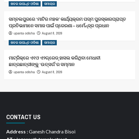
ଖବର ଉପାନ୍ତ ଓଡିଶା
ସମାଚାର
ସମ୍ବଲପୁରରେ ‘ମାଟିର ମହକ’ କାର୍ଯ୍ୟକ୍ରମ ପଦ୍ମ ପୁରସ୍କାରପ୍ରାପ୍ତ
ପ୍ରତିଭାମାନେ ସମାଜ ପାଇଁ ପ୍ରେରଣା – ଧର୍ମେନ୍ଦ୍ର ପ୍ରଧାନ
August 8, 2026
upanta odisha
ଖବର ଉପାନ୍ତ ଓଡିଶା
ସମାଚାର
ମାଟ୍ରିକ୍‌ରେ ଏ୧ଓ ଏ୨ଗ୍ରେଡ୍‌ ହାସଲ କରିଥିବା ମେଧାବୀ
ଛାତ୍ରଛାତ୍ରୀଙ୍କୁ ‘ଉତ୍ସର୍ଗ’ର ସମ୍ମାନ
August 8, 2026
upanta odisha
CONTACT US
Address :
Ganesh Chandra Bisoi