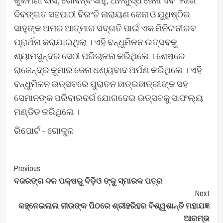
କୁଳମଣୀ ଦାସ, ଗୋବିନ୍ଦ ସାହୁ, ଅନିରୁଦ୍ଧ ଜେନା ଏବଂ ୨ଜଣ
ଦିବଙ୍ଗତ ସହପାଠୀ ବିରଂଚି ନାରାୟଣ ଜେନା ଓ ଯୁଧିଷ୍ଠିର
ସାହୁଙ୍କ ଅମର ଆତ୍ମାର ସଦ୍ଗତି ପାଇଁ ଏକ ମିନିଟ ନୀରବ
ପ୍ରାର୍ଥନା କରାଯାଇଥିଲା । ଏହି ବନ୍ଧୁମିଳନ ଉତ୍ସବକୁ
ଶ୍ୟାମସୁନ୍ଦର ସେଠୀ ପରିଚାଳନା କରିଥିଲେ । ଶେଷରେ
ରାଜେନ୍ଦ୍ର କୁମାର ଜେନା ଧଣ୍ୟବାଦ ଅର୍ପଣ କରିଥିଲେ । ଏହି
ବନ୍ଧୁମିଳନ ଉତ୍ସବରେ ପୁରାତନ ଛାତ୍ରଛାତ୍ରୀଙ୍କ ସହ
ସେମାନଙ୍କ ପରିବାରବର୍ଗ ଯୋଗଦେଇ ଉତ୍ସବକୁ ସାଫଲ୍ୟ
ମଣ୍ଡିତ କରିଥିଲେ ।
ରିପୋର୍ଟ – ଗୋକୁଳ
Post
Previous
ବଜରଙ୍ଗ ଦଳ ପକ୍ଷରୁ ବିଡ଼ିଓ ଙ୍କୁ ସ୍ମାରକ ପତ୍ର
Navigation
Next
କହ୍ନେଇଲାଲ ଜୀଉଙ୍କ ପିଠରେ ଶ୍ରୀହରିହର ବିଶ୍ୱଶାନ୍ତି ମହାଯଜ୍ଞ
ଆରମ୍ଭ