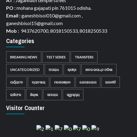
AT :
Jagannath temple street
PO :
mohana gajapati pin 761015 odisha.
Email :
ganeshbisoi010@gmail.com ,
ganeshbisoi15@gmail.com
Mob :
9437620700, 8018150533, 8018250533
Categories
BREAKING NEWS
TEST SERIES
TRANSFERS
UNCATEGORIZED
ଅପରାଧ
କ୍ରୀଡ଼ା
ଖବର ଉପାନ୍ତ ଓଡିଶା
ପର୍ଯ୍ୟଟନ
ବ୍ୟବସାୟ
ମନୋରଞ୍ଜନ
ଯୋଗାଯୋଗ
ରାଜନୀତି
ରାଶିଫଳ
ଶିକ୍ଷା
ସମାଚାର
ସ୍ୱାସ୍ଥ୍ୟ
Visitor Counter