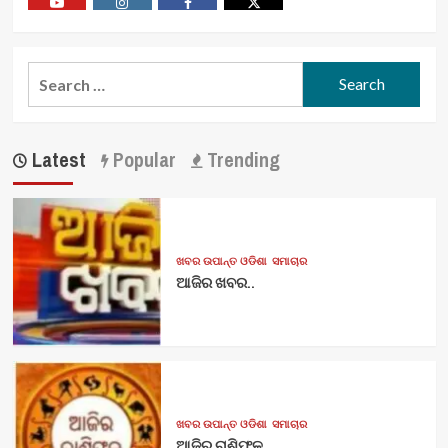
Youtube
Vimeo
Facebook
Twitter
Search
for:
Latest
Popular
Trending
ଖବର ଉପାନ୍ତ ଓଡିଶା
ସମାଚାର
ଆଜିର ଖବର..
ଖବର ଉପାନ୍ତ ଓଡିଶା
ସମାଚାର
ଆଜିର ରାଶିଫଳ..