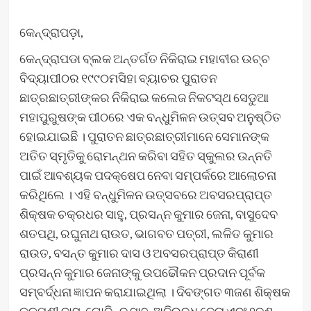
କେନ୍ଦ୍ରାପଡ଼ା,
କେନ୍ଦ୍ରାପଡା ବ୍ଲକ ଅନ୍ତର୍ଗତ ନିକିରାଇ ମହାବୀର ଉଚ୍ଚ
ବିଦ୍ୟାପୀଠର ୧୯୯୦ମସିହା ବ୍ୟାଚର ପୁରାତନ
ଛାତ୍ରଛାତ୍ରୀଙ୍କର ନିକିରାଇ କଲେଜ ନିକଟସ୍ଥ ସେଡୁଆ
ମହାପୁରୁଷଙ୍କ ପୀଠରେ ଏକ ବନ୍ଧୁମିଳନ ଉତ୍ସବ ଅନୁଷ୍ଠିତ
ହୋଇଯାଇଛି । ପୁରାତନ ଛାତ୍ରଛାତ୍ରୀମାନେ ସେମାନଙ୍କ
ଅତିତ ସ୍ମୃତିକୁ ରୋମନ୍ଥନ କରିବା ସହିତ ସ୍କୁଲର ଉନ୍ନତି
ପାଇଁ ଆବଶ୍ୟକ ପଦକ୍ଷେପ ନେବା ସମ୍ପର୍କରେ ଆଲୋଚନା
କରିଥିଲେ । ଏହି ବନ୍ଧୁମିଳନ ଉତ୍ସବରେ ଅବସରପ୍ରାପ୍ତ
ଶିକ୍ଷକ ଚକ୍ରଧର ସାହୁ, ପ୍ରସନ୍ନ କୁମାର ଜେନା, ବାସୁଦେବ
ଶତପଥି, ରଘୁନାଥ ରାଉତ, ଭାଗବତ ପତ୍ରୀ, ଲଳିତ କୁମାର
ରାଉତ, ବସନ୍ତ କୁମାର ଦାସ ଓ ଅବସରପ୍ରାପ୍ତ କିରାଣୀ
ପ୍ରସନ୍ନ କୁମାର ଜେନାଙ୍କୁ ଉପଢୌକନ ପ୍ରଦାନ ପୂର୍ବକ
ସମ୍ବର୍ଦ୍ଧନା ଜ୍ଞାପନ କରାଯାଇଥିଲା । ଦିବଙ୍ଗତ ୩ଜଣ ଶିକ୍ଷକ