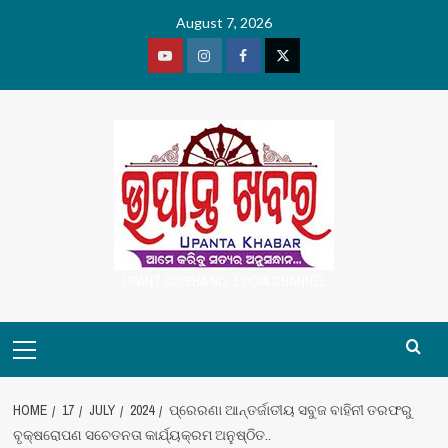
Skip
August 7, 2026
to
content
Youtube
Vimeo
Facebook
Twitter
UPANT ODISHA NO. 1 ODIA CHANNEL
Primary
Menu
HOME
17
JULY
2024
ପ୍ରେରଣା ଆନ୍ତର୍ଜାତୀୟ ସବୁଜ ବାହିନୀ ତରଫରୁ
ବୃକ୍ଷରୋପଣ ସଚେତନତା କାର୍ଯ୍ୟକ୍ରମ ଅନୁଷ୍ଠିତ..