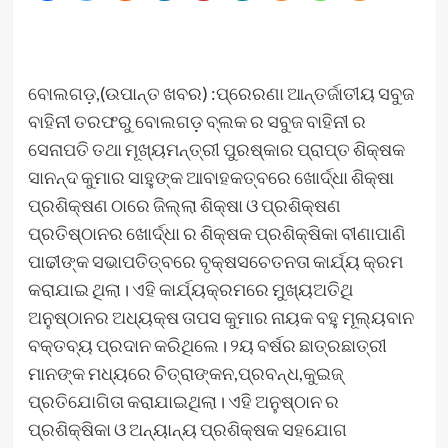
ବୋଲଗଡ଼,(ଉପାନ୍ତ ଖବର) :ପ୍ରେରଣା ଆନ୍ତର୍ଜାତୀୟ ସବୁଜ
ବାହିନୀ ତରଫରୁ ବୋଲଗଡ଼ ବ୍ଲକ ର ସବୁଜ ବାହିନୀ ର
ସେନାପତି ତଥା ମୂଖ୍ୟମନ୍ତ୍ରୀ ପୁରଷ୍କାର ପ୍ରାପ୍ତ ଶିକ୍ଷକ
ସାନନ୍ଦ କୁମାର ସାହୁଙ୍କ ଆବାହକତ୍ବରେ ଖୋର୍ଦ୍ଧା ଶିକ୍ଷା
ପ୍ରଶିକ୍ଷଣ ଠାରେ ଜିଲ୍ଲା ଶିକ୍ଷା ଓ ପ୍ରଶିକ୍ଷଣ
ପ୍ରତିଷ୍ଠାନର ଖୋର୍ଦ୍ଧା ର ଶିକ୍ଷକ ପ୍ରଶିକ୍ଷିକା ବୀଣାପାଣି
ପାଢୀଙ୍କ ସଭାପତିତ୍ବରେ ବୃକ୍ଷସଚେତନତା କାର୍ଯ୍ୟ କ୍ରମ
କରାଯାଇ ଥିଲା। ଏହି କାର୍ଯ୍ୟକ୍ରମରେ ମୁଖ୍ୟଅତିଥି
ଅନୁଷ୍ଠାନର ଅଧ୍ୟକ୍ଷ ତାପସ କୁମାର ନାୟକ ବହୁ ମୂଲ୍ୟବାନ
ବକ୍ତବ୍ୟ ପ୍ରଦାନ କରିଥିଲେ। ୨ୟ ବର୍ଷର ଛାତ୍ରଛାତ୍ରୀ
ମାନଙ୍କ ମଧ୍ୟରେ ଚିତ୍ରାଙ୍କନ,ପ୍ରବନ୍ଧ,କୁଇଜ୍
ପ୍ରତିଯୋଗିତା କରାଯାଇଥିଲା। ଏହି ଅନୁଷ୍ଠାନ ର
ପ୍ରଶିକ୍ଷିକା ଓ ଅନ୍ୟାନ୍ୟ ପ୍ରଶିକ୍ଷକ ସହଯୋଗ