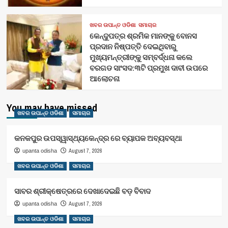
ଖବର ଉପାନ୍ତ ଓଡିଶା
ସମାଚାର
କେନ୍ଦୁପତ୍ର ଶ୍ରମିକ ମାନଙ୍କୁ ବୋନସ
ପ୍ରଦାନ ନିଷ୍ପତ୍ତି ଦେଇଥିବାରୁ
ମୁଖ୍ୟମନ୍ତ୍ରୀଙ୍କୁ ସମ୍ବର୍ଦ୍ଧନା କଲେ
ବରଗଡ ସାଂସଦ:୩ଟି ପ୍ରମୁଖ ଦାବୀ ଉପରେ
ଆଲୋଚନା
You may have missed
ଖବର ଉପାନ୍ତ ଓଡିଶା
ସମାଚାର
କନକପୁର ଉପସ୍ୱାସ୍ଥ୍ୟକେନ୍ଦ୍ର ରେ ବ୍ୟାପକ ଅବ୍ୟବସ୍ଥା
August 7, 2026
upanta odisha
ଖବର ଉପାନ୍ତ ଓଡିଶା
ସମାଚାର
ସାବର ଶ୍ରୀକ୍ଷେତ୍ରରେ ଦେଖାଦେଇଛି ବଡ଼ ବିବାଦ
August 7, 2026
upanta odisha
ଖବର ଉପାନ୍ତ ଓଡିଶା
ସମାଚାର