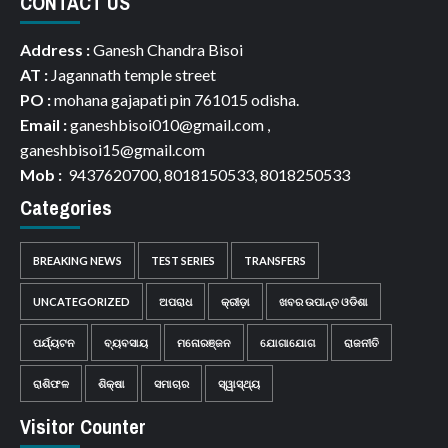
CONTACT US
Address :
Ganesh Chandra Bisoi
AT :
Jagannath temple street
PO :
mohana gajapati pin 761015 odisha.
Email :
ganeshbisoi010@gmail.com ,
ganeshbisoi15@gmail.com
Mob :
9437620700, 8018150533, 8018250533
Categories
BREAKING NEWS
TEST SERIES
TRANSFERS
UNCATEGORIZED
ଅପରାଧ
କ୍ରୀଡ଼ା
ଖବର ଉପାନ୍ତ ଓଡିଶା
ପର୍ଯ୍ୟଟନ
ବ୍ୟବସାୟ
ମନୋରଞ୍ଜନ
ଯୋଗାଯୋଗ
ରାଜନୀତି
ରାଶିଫଳ
ଶିକ୍ଷା
ସମାଚାର
ସ୍ୱାସ୍ଥ୍ୟ
Visitor Counter