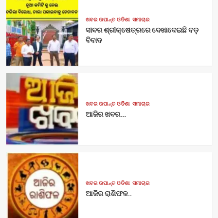
ଖବର ଉପାନ୍ତ ଓଡିଶା
ସମାଚାର
ସାବର ଶ୍ରୀକ୍ଷେତ୍ରରେ ଦେଖାଦେଇଛି ବଡ଼
ବିବାଦ
ଖବର ଉପାନ୍ତ ଓଡିଶା
ସମାଚାର
ଆଜିର ଖବର…
ଖବର ଉପାନ୍ତ ଓଡିଶା
ସମାଚାର
ଆଜିର ରାଶିଫଳ..