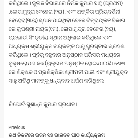
କରିଥିଲେ। କୁଇଜ ବିଭାଗରେ ନିର୍ମଳ କୁମାର ସାହୁ (ପ୍ରଥମ)
,ଲୋପାମୁଦ୍ରା ବେହେରା (୨ୟ) ,ଏବଂ ଅଙ୍କିତା ପ୍ରିୟଦର୍ଶିନୀ
ବେହେରା(୩ୟ) ସ୍ଥାନ ପାଇଥିବା ବେଳେ ଚିତ୍ରାଙ୍କନ ବିଭାଗ
ରେ ରୁପଶ୍ରୀ ନାୟକ(୧ମ), ଲୋପାମୁଦ୍ରା ବେହେରା (୨ୟ),
ପ୍ରଭାତୀ ସିଂ ତୃତୀୟ ସ୍ଥାନ ଅଧିକାର କରିଥିଲେ ଏବଂ
ଅଧ୍ୟକ୍ଷ ଶ୍ରୀଯୁକ୍ତ ନାୟକଙ୍କ ଠାରୁ ପୁରସ୍କାର ଗ୍ରହଣ
କରିଥିଲେ। ପୂର୍ବରୁ ବହୁବାର ଅନୁଷ୍ଠାନ ପରିସର ମଧ୍ୟରେ
ବୃକ୍ଷରୋପଣ କାର୍ଯ୍ୟକ୍ରମ ଅନୁଷ୍ଠିତ ହୋଇଯାଇଛି। ଶେଷ
ରେ ଶିକ୍ଷକ ଓ ପ୍ରଶିକ୍ଷିକା ଶ୍ରୀମତୀ ପାଢୀ ଏବଂ ଶ୍ରୀଯୁକ୍ତ
ସାହୁ ଅତିଥି ମାନଙ୍କୁ ଧନ୍ୟବାଦ ଅର୍ପଣ କରିଥିଲେ।
ରିପୋର୍ଟ-ସୁଶାନ୍ତ କୁମାର ପ୍ରଧାନ।
Post
Previous
ରଥ ନିକଟରେ ଭଜନ ସହ ଭାଗବତ ପାଠ କାର୍ଯ୍ୟକ୍ରମ