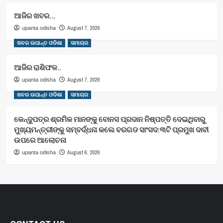
ଆଜିର ଖବର…
August 7, 2026
upanta odisha
ଖବର ଉପାନ୍ତ ଓଡିଶା
ସମାଚାର
ଆଜିର ରାଶିଫଳ..
August 7, 2026
upanta odisha
ଖବର ଉପାନ୍ତ ଓଡିଶା
ସମାଚାର
କେନ୍ଦୁପତ୍ର ଶ୍ରମିକ ମାନଙ୍କୁ ବୋନସ ପ୍ରଦାନ ନିଷ୍ପତ୍ତି ଦେଇଥିବାରୁ
ମୁଖ୍ୟମନ୍ତ୍ରୀଙ୍କୁ ସମ୍ବର୍ଦ୍ଧନା କଲେ ବରଗଡ ସାଂସଦ:୩ଟି ପ୍ରମୁଖ ଦାବୀ
ଉପରେ ଆଲୋଚନା
August 6, 2026
upanta odisha