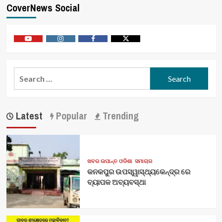
CoverNews Social
Youtube
Vimeo
Facebook
Twitter
Search
for:
Latest
Popular
Trending
ଖବର ଉପାନ୍ତ ଓଡିଶା
ସମାଚାର
କନକପୁର ଉପସ୍ୱାସ୍ଥ୍ୟକେନ୍ଦ୍ର ରେ
ବ୍ୟାପକ ଅବ୍ୟବସ୍ଥା