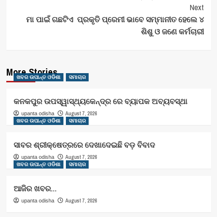
Navigation
Next
ମା ପାଇଁ ଗଛଟିଏ ପ୍ରକୃତି ପ୍ରେମୀ ଭାବେ ସମ୍ମାନୀତ ହେଲେ ୪
ଶିଶୁ ଓ ଜଣେ କର୍ମଚାରୀ
More Stories
ଖବର ଉପାନ୍ତ ଓଡିଶା
ସମାଚାର
କନକପୁର ଉପସ୍ୱାସ୍ଥ୍ୟକେନ୍ଦ୍ର ରେ ବ୍ୟାପକ ଅବ୍ୟବସ୍ଥା
August 7, 2026
upanta odisha
ଖବର ଉପାନ୍ତ ଓଡିଶା
ସମାଚାର
ସାବର ଶ୍ରୀକ୍ଷେତ୍ରରେ ଦେଖାଦେଇଛି ବଡ଼ ବିବାଦ
August 7, 2026
upanta odisha
ଖବର ଉପାନ୍ତ ଓଡିଶା
ସମାଚାର
ଆଜିର ଖବର…
August 7, 2026
upanta odisha