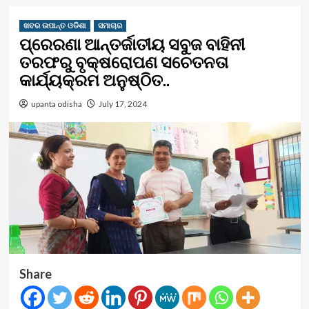
ଖବର ଉପାନ୍ତ ଓଡିଶା
ସମାଚାର
ପ୍ରେରଣା ଆନ୍ତର୍ଜାତୀୟ ସବୁଜ ବାହିନୀ
ତରଫରୁ ବୃକ୍ଷରୋପଣ ସଚେତନତା
କାର୍ଯ୍ୟକ୍ରମ ଅନୁଷ୍ଠିତ..
upanta odisha
July 17, 2024
Share