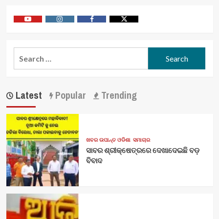
Youtube
Vimeo
Facebook
Twitter
Search
for:
Latest
Popular
Trending
ଖବର ଉପାନ୍ତ ଓଡିଶା
ସମାଚାର
ସାବର ଶ୍ରୀକ୍ଷେତ୍ରରେ ଦେଖାଦେଇଛି ବଡ଼
ବିବାଦ