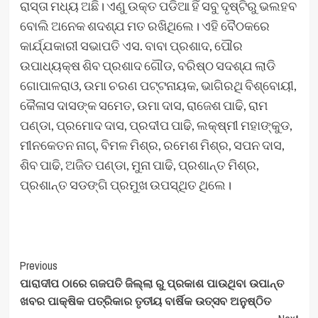
ରାସ୍ତା ମଧ୍ୟ ଅଛି। ଏଣୁ ଉକ୍ତ ପଡିଆ ହିଁ ସବୁ ଦୃଷ୍ଟିରୁ ଭଲହବ
ବୋଲି ଅନେକ ଶଦଶ୍ଯ ମତ ରଖିଥିଲେ। ଏହି ବୈଠକରେ
କାର୍ଯ୍ଯକାରୀ ସଭାପତି ଏସ. ବାବା ପ୍ରଶାଦ, ପୌର
ଉପାଧ୍ୟକ୍ଷ ଶିବ ପ୍ରଶାଦ ଗୌଡ, ବରିଷ୍ଠ ସଦଶ୍ଯ ଲାଡି
ଗୋପାଳରାଓ, ଉମା ଚରଣ ପଟ୍ଟନାୟକ, ଭାଗିରଥି ବିଶ୍ବୋୟୀ,
କୈଳାସ ଦାସଙ୍କ ସମେତ, ଉମା ଦାସ, ରାଜେଶ ପାଢି, ରାମ
ପଣ୍ଡା, ପ୍ରମୋଦ ଦାସ, ପ୍ରଦୀପ ପାଢି, ଲକ୍ଷ୍ମୀ ମହାଙ୍କୁଡ,
ମୀନକେତନ ନାଗ୍, ବିମଳ ମିଶ୍ର, ରମେଶ ମିଶ୍ର, ସପନ ଦାସ,
ଶିବ ପାଢି, ଅଜିତ ପଣ୍ଡା, ମୁନା ପାଢି, ପ୍ରଶାନ୍ତ ମିଶ୍ର,
ପ୍ରଶାନ୍ତ ସଡଙ୍ଗି ପ୍ରମୁଖ ଉପସ୍ଥିତ ଥିଲେ।
Post
Previous
ପାରାଦୀପ ଠାରେ ଗଜପତି ଜିଲ୍ଲା ରୁ ପ୍ରକାଶ ପାଉଥିବା ଉପାନ୍ତ
Navigation
ଖବର ପାକ୍ଷିକ ପତ୍ରିକାର ତୃତୀୟ ବାର୍ଷିକ ଉତ୍ସବ ଅନୁଷ୍ଠିତ