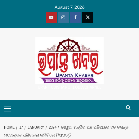
Skip
August 7, 2026
to
content
Youtube
Vimeo
Facebook
Twitter
UPANT ODISHA NO. 1 ODIA CHANNEL
Primary
Menu
HOME
17
JANUARY
2024
ବାଘୁଆ ମନ୍ଦିର ପଛ ପଡିଆରେ ହବ ବସନ୍ତ
ମହୋତ୍ସବ ପରିଚାଳନା କମିଟିରେ ନିଷ୍ପତ୍ତି