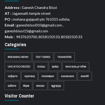
Address :
Ganesh Chandra Bisoi
AT :
Jagannath temple street
PO :
mohana gajapati pin 761015 odisha.
Email :
ganeshbisoi010@gmail.com ,
ganeshbisoi15@gmail.com
Mob :
9437620700, 8018150533, 8018250533
Categories
BREAKING NEWS
TEST SERIES
TRANSFERS
UNCATEGORIZED
ଅପରାଧ
କ୍ରୀଡ଼ା
ଖବର ଉପାନ୍ତ ଓଡିଶା
ପର୍ଯ୍ୟଟନ
ବ୍ୟବସାୟ
ମନୋରଞ୍ଜନ
ଯୋଗାଯୋଗ
ରାଜନୀତି
ରାଶିଫଳ
ଶିକ୍ଷା
ସମାଚାର
ସ୍ୱାସ୍ଥ୍ୟ
Visitor Counter