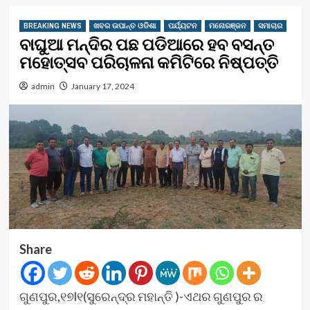
BREAKING NEWS
ଖବର ଉପାନ୍ତ ଓଡିଶା
ପର୍ଯ୍ୟଟନ
ମନୋରଞ୍ଜନ
ସମାଚାର
ବାଘୁଆ ମନ୍ଦିର ପଛ ପଡିଆରେ ହବ ବସନ୍ତ
ମହୋତ୍ସବ ପରିଚାଳନା କମିଟିରେ ନିଷ୍ପତ୍ତି
admin
January 17, 2024
Share
ଗୁଣପୁର,୧୭l୧(ସୁରେନ୍ଦ୍ର ମହାନ୍ତି )-ଏଥର ଗୁଣପୁର ର