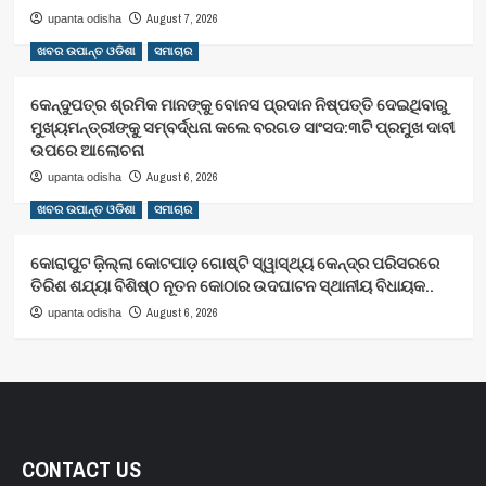
August 7, 2026
upanta odisha
ଖବର ଉପାନ୍ତ ଓଡିଶା
ସମାଚାର
କେନ୍ଦୁପତ୍ର ଶ୍ରମିକ ମାନଙ୍କୁ ବୋନସ ପ୍ରଦାନ ନିଷ୍ପତ୍ତି ଦେଇଥିବାରୁ
ମୁଖ୍ୟମନ୍ତ୍ରୀଙ୍କୁ ସମ୍ବର୍ଦ୍ଧନା କଲେ ବରଗଡ ସାଂସଦ:୩ଟି ପ୍ରମୁଖ ଦାବୀ
ଉପରେ ଆଲୋଚନା
August 6, 2026
upanta odisha
ଖବର ଉପାନ୍ତ ଓଡିଶା
ସମାଚାର
କୋରାପୁଟ ଜ଼ିଲ୍ଲା କୋଟପାଡ଼ ଗୋଷ୍ଟି ସ୍ୱାସ୍ଥ୍ୟ କେନ୍ଦ୍ର ପରିସରରେ
ତିରିଶ ଶଯ୍ୟା ବିଶିଷ୍ଠ ନୂତନ କୋଠାର ଉଦଘାଟନ ସ୍ଥାନୀୟ ବିଧାୟକ..
August 6, 2026
upanta odisha
CONTACT US