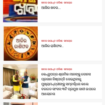
ଖବର ଉପାନ୍ତ ଓଡିଶା
ସମାଚାର
ଆଜିର ଖବର…
ଖବର ଉପାନ୍ତ ଓଡିଶା
ସମାଚାର
ଆଜିର ରାଶିଫଳ..
ଖବର ଉପାନ୍ତ ଓଡିଶା
ସମାଚାର
କେନ୍ଦୁପତ୍ର ଶ୍ରମିକ ମାନଙ୍କୁ ବୋନସ
ପ୍ରଦାନ ନିଷ୍ପତ୍ତି ଦେଇଥିବାରୁ
ମୁଖ୍ୟମନ୍ତ୍ରୀଙ୍କୁ ସମ୍ବର୍ଦ୍ଧନା କଲେ
ବରଗଡ ସାଂସଦ:୩ଟି ପ୍ରମୁଖ ଦାବୀ ଉପରେ
ଆଲୋଚନା