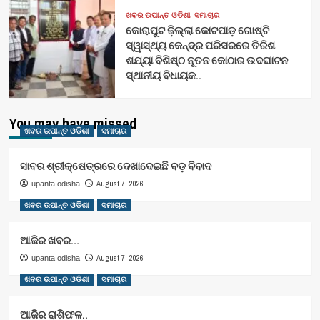
ଖବର ଉପାନ୍ତ ଓଡିଶା
ସମାଚାର
କୋରାପୁଟ ଜ଼ିଲ୍ଲା କୋଟପାଡ଼ ଗୋଷ୍ଟି
ସ୍ୱାସ୍ଥ୍ୟ କେନ୍ଦ୍ର ପରିସରରେ ତିରିଶ
ଶଯ୍ୟା ବିଶିଷ୍ଠ ନୂତନ କୋଠାର ଉଦଘାଟନ
ସ୍ଥାନୀୟ ବିଧାୟକ..
You may have missed
ଖବର ଉପାନ୍ତ ଓଡିଶା
ସମାଚାର
ସାବର ଶ୍ରୀକ୍ଷେତ୍ରରେ ଦେଖାଦେଇଛି ବଡ଼ ବିବାଦ
August 7, 2026
upanta odisha
ଖବର ଉପାନ୍ତ ଓଡିଶା
ସମାଚାର
ଆଜିର ଖବର…
August 7, 2026
upanta odisha
ଖବର ଉପାନ୍ତ ଓଡିଶା
ସମାଚାର
ଆଜିର ରାଶିଫଳ..