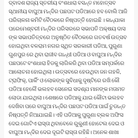
ଦ୍ବାଦଶ ରାଜ୍ୟ ସ୍ତରୀୟ ବଂଶଧାରା ବସନ୍ତ ମହୋତ୍ସବ
ସ୍ଥାନୀୟ ବାଘୁଆ ମନ୍ଦିର ପଛପଟ ପଡିଆରେ ହବ ବୋଲି ଆଜି
ପରିଚାଳନା କମିଟି ବୈଠକରେ ନିଷ୍ପତ୍ତି ହୋଇଛି । କାନ୍ଯାକା
ପରେମେଶ୍ବରୀ ମନ୍ଦିର ପରିସରରେ ସଭାପତି ଅକ୍ଷୟ ଦାସ
ଙ୍କ ସଭାପତିତ୍ବରେ ଅନୁଷ୍ଠିତ ବୈଠକରେ ଗତବର୍ଷ ଉତ୍ସବ
ହୋଇଥିବା ବଳରାମ ନଗର ସ୍ଥିତ ସରକାରୀ ପଡିଆ, ପୁରୁଣା
ଗୁଣପୁର ରେ ଥିବା ରାଜୀବ ଗାନ୍ଧୀ ପଡିଆ ଓ ବାଘୁଆ ମନ୍ଦିର
ପଛପଟେ ବଂଶଧାରା ହିଡକୁ ଲାଗିକରି ଥିବା ପଡିଆ ସମ୍ପର୍କରେ
ଆଲୋଚନା ହୋଇଥିଲା। ଉତ୍ସବରେ ହେଉଥିବା ଜନ ଗହଳି,
ଟ୍ରାଫିକ୍, ପାର୍କିଂ ଓ ଲୋକଙ୍କ ସୁବିଧାକୁ ଦୃଷ୍ଟିରେ ରଖି କୌ
ପଡିଆ ହେଲୈ ଭଲହବ ସେନେଇ ସଦଶ୍ଯ ମାନଙ୍କ ମତାମତ
ଲୋଡା ଯାଇଥିଲା। ଶେଷରେ ପଡିଆକୁ ଯାଇ କୌଟା ଭଲହବ
ଦେଖିବା ପରେ ବାଘୁଆ ମନ୍ଦିର ପଛପଟ ପଡିଆ ପାଇଁ ଚୁଡାନ୍ତ
ନିଷ୍ପତ୍ତି ନିଆଯାଇଛି। ଏହି ପଡିଆକୁ ପୁରୁଣା ବ୍ଲକ ଅଫିସ
ଦେଇ ଗୋଟିଏ ରାସ୍ତା ଥିବାବେଳେ ରୁକୁଣୀ ହୋଟେଲ ଦେଇ ଓ
ବାଘୁଆ ମନ୍ଦିର ଦେଇ ଦୂଇଟି ରାସ୍ତା ରହିଛି। ଅନେକ ଶାଖା