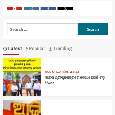
Youtube
Vimeo
Facebook
Twitter
Search
for:
Latest
Popular
Trending
ଖବର ଉପାନ୍ତ ଓଡିଶା
ସମାଚାର
ସାବର ଶ୍ରୀକ୍ଷେତ୍ରରେ ଦେଖାଦେଇଛି ବଡ଼
ବିବାଦ