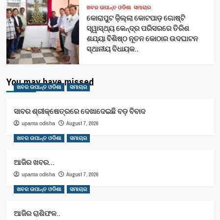
ଖବର ଉପାନ୍ତ ଓଡିଶା
ସମାଚାର
କୋରାପୁଟ ଜ଼ିଲ୍ଲା କୋଟପାଡ଼ ଗୋଷ୍ଟି
ସ୍ୱାସ୍ଥ୍ୟ କେନ୍ଦ୍ର ପରିସରରେ ତିରିଶ
ଶଯ୍ୟା ବିଶିଷ୍ଠ ନୂତନ କୋଠାର ଉଦଘାଟନ
ସ୍ଥାନୀୟ ବିଧାୟକ..
You may have missed
ଖବର ଉପାନ୍ତ ଓଡିଶା
ସମାଚାର
ସାବର ଶ୍ରୀକ୍ଷେତ୍ରରେ ଦେଖାଦେଇଛି ବଡ଼ ବିବାଦ
August 7, 2026
upanta odisha
ଖବର ଉପାନ୍ତ ଓଡିଶା
ସମାଚାର
ଆଜିର ଖବର…
August 7, 2026
upanta odisha
ଖବର ଉପାନ୍ତ ଓଡିଶା
ସମାଚାର
ଆଜିର ରାଶିଫଳ..