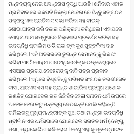
ମନ୍ତବ୍ୟକୁ ନେଇ ଅସନ୍ତୋଷ ବୃଦ୍ଧି ପାଉଛି l ଶନିବାର ଏହାର
ପ୍ରତିବାଦ ରେ ଗଜପତି ଜିଲ୍ଲା ମୋହନା ରେ ହିନ୍ଦୁ ସଙ୍ଗଠନ
ପକ୍ଷରୁ ଏକ ପ୍ରତିବାଦ ସଭା କରିବା ସହ ବାଇକ୍
ଶୋଭାଯାତ୍ରା କରି ବଜାର ପରିକ୍ରମା କରିଥିଲେ l ଏହାପରେ
ମୋହନା ଥାନା ସମ୍ମୁଖରେ ବିକ୍ଷୋଭ ପ୍ରଦର୍ଶନ କରିବା ସହ
ଉଦୟନିଧି ଷ୍ଟlଲିନ ଓ ଡି.ରାଜା ଙ୍କ କୁଶ ପୁତ୍ତଳିକା ଦାହ
କରିଥିଲେ l ଏହି ଅବସରରେ ତୁରନ୍ତ ସେମାନଙ୍କୁ ଗିରଫ
କରିବା ପାଇଁ ମୋହନା ଥାନା ଅଧିକାରୀଙ୍କ ଉଦ୍ଦେଶ୍ୟରେ
ଏସଆଇ ପ୍ରତାପ ବେହେରାଙ୍କୁ ଦାବି ପତ୍ର ପ୍ରଦାନ
କରିଥିଲେ l ଏଥିରେ ବିଶ୍ବହିନ୍ଦୁ ପରିଷଦ ସଂଗଠକ ତରଣୀସେନ
ଦାସ , ଆରଏସଏସ ସହ ପ୍ରାନ୍ତ ଶାରୀରିକ ପ୍ରମୁଖ ଅଶୋକ
ରଣଜିତ୍ ଯୋଗଦେଇ ଗତ କିଛି ଦିନ ହେଲା ସନାତନ ଧର୍ମ ଉପରେ
ଅନେକ ନେତା କଟୁ ମନ୍ତବ୍ୟ ଦେଉଛନ୍ତି ବୋଲି କହିଛନ୍ତି l
ତାମିଲନାଦୁ ମୁଖ୍ୟମନ୍ତ୍ରୀଙ୍କ ପୁଅ ତଥା ମନ୍ତ୍ରୀ ଉଦୟନିଧି
ଷ୍ଟlଲିନ ଏକ ଧର୍ମସଭାରେ ଯୋଗଦେଇ ସନାତନ ଧର୍ମ ଡେ଼ଙ୍ଗୁ,
ମଶା , ମ୍ୟାଲେରିଆ ଭଳି ରୋଗ l ତେଣୁ ଏହାକୁ ମୂଳୋତ୍ପାଟନ