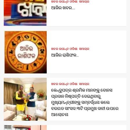
ଖବର ଉପାନ୍ତ ଓଡିଶା
ସମାଚାର
ଆଜିର ଖବର…
ଖବର ଉପାନ୍ତ ଓଡିଶା
ସମାଚାର
ଆଜିର ରାଶିଫଳ..
ଖବର ଉପାନ୍ତ ଓଡିଶା
ସମାଚାର
କେନ୍ଦୁପତ୍ର ଶ୍ରମିକ ମାନଙ୍କୁ ବୋନସ
ପ୍ରଦାନ ନିଷ୍ପତ୍ତି ଦେଇଥିବାରୁ
ମୁଖ୍ୟମନ୍ତ୍ରୀଙ୍କୁ ସମ୍ବର୍ଦ୍ଧନା କଲେ
ବରଗଡ ସାଂସଦ:୩ଟି ପ୍ରମୁଖ ଦାବୀ ଉପରେ
ଆଲୋଚନା