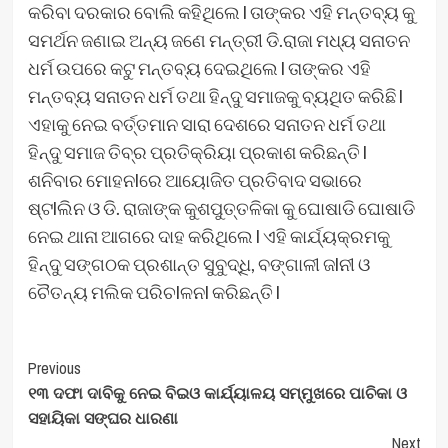
କରିବା ଦରକାର ବୋଲି କହିଥିଲେ l ତାଙ୍କର ଏହି ମନ୍ତବ୍ୟ କୁ
ସମର୍ଥନ ଜଣାଇ ଅନ୍ୟ ଜଣେ ମନ୍ତ୍ରୀ ଡି.ରାଜା ମଧ୍ୟ ସନାତନ
ଧର୍ମ ଉପରେ କଟୁ ମନ୍ତବ୍ୟ ଦେଇଥିଲେ l ତାଙ୍କର ଏହି
ମନ୍ତବ୍ୟ ସନାତନ ଧର୍ମ ତଥା ହିନ୍ଦୁ ସମାଜକୁ ବ୍ୟଥିତ କରିଛି l
ଏହାକୁ ନେଇ ବର୍ତ୍ତମାନ ସାରା ଦେଶରେ ସନାତନ ଧର୍ମ ତଥା
ହିନ୍ଦୁ ସମାଜ ତିବ୍ର ପ୍ରତିକ୍ରିୟା ପ୍ରକାଶ କରିଛନ୍ତି l
ଶନିବାର ମୋହନlରେ ଆୟୋଜିତ ପ୍ରତିବାଦ ସଭାରେ
ଷ୍ଟlଲିନ ଓ ଡି. ରାଜାଙ୍କ କୁଶପୁତ୍ତଳିକା କୁ ଘୋଷାଡି ଘୋଷାଡି
ନେଇ ଥାନା ଆଗରେ ଦାହ କରିଥିଲେ l ଏହି କାର୍ଯ୍ୟକ୍ରମକୁ
ହିନ୍ଦୁ ସଙ୍ଗଠକ ପ୍ରଶାନ୍ତ ସୁବୁଦ୍ଧି, ବଙ୍ଗାଳୀ ଜlନୀ ଓ
ଚୈତନ୍ୟ ମଲିକ ପରିଚlଳନl କରିଛନ୍ତି l
Post
Previous
୧୩ ଦଫା ଦାବିକୁ ନେଇ ବିଇଓ କାର୍ଯ୍ୟାଳୟ ସମ୍ମୁଖରେ ପାଚିକା ଓ
Navigation
ସହାୟିକା ସଙ୍ଘର ଧାରଣା
Next