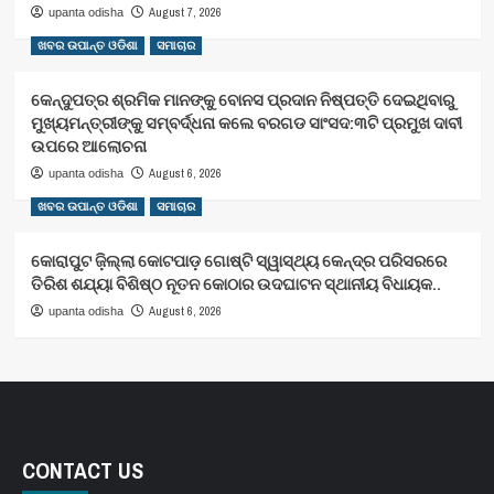
August 7, 2026
upanta odisha
ଖବର ଉପାନ୍ତ ଓଡିଶା
ସମାଚାର
କେନ୍ଦୁପତ୍ର ଶ୍ରମିକ ମାନଙ୍କୁ ବୋନସ ପ୍ରଦାନ ନିଷ୍ପତ୍ତି ଦେଇଥିବାରୁ
ମୁଖ୍ୟମନ୍ତ୍ରୀଙ୍କୁ ସମ୍ବର୍ଦ୍ଧନା କଲେ ବରଗଡ ସାଂସଦ:୩ଟି ପ୍ରମୁଖ ଦାବୀ
ଉପରେ ଆଲୋଚନା
August 6, 2026
upanta odisha
ଖବର ଉପାନ୍ତ ଓଡିଶା
ସମାଚାର
କୋରାପୁଟ ଜ଼ିଲ୍ଲା କୋଟପାଡ଼ ଗୋଷ୍ଟି ସ୍ୱାସ୍ଥ୍ୟ କେନ୍ଦ୍ର ପରିସରରେ
ତିରିଶ ଶଯ୍ୟା ବିଶିଷ୍ଠ ନୂତନ କୋଠାର ଉଦଘାଟନ ସ୍ଥାନୀୟ ବିଧାୟକ..
August 6, 2026
upanta odisha
CONTACT US