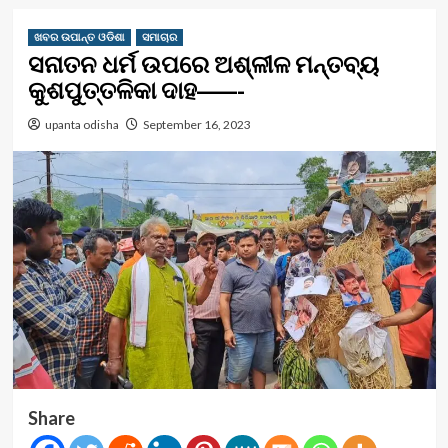
ଖବର ଉପାନ୍ତ ଓଡିଶା
ସମାଚାର
ସନାତନ ଧର୍ମ ଉପରେ ଅଶ୍ଳୀଳ ମନ୍ତବ୍ୟ
କୁଶପୁତ୍ତଳିକା ଦାହ——-
upanta odisha
September 16, 2023
Share