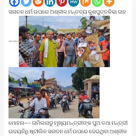
ସନାତନ ଧର୍ମ ଉପରେ ଅଶ୍ଳୀଳ ମନ୍ତବ୍ୟ କୁଶପୁତ୍ତଳିକା ଦାହ
——-
ମୋହନା—– ତାମିଲନାଡୁ ମୂଖ୍ୟମନ୍ତ୍ରୀଙ୍କ ପୁଅ ତଥା ମନ୍ତ୍ରୀ
ଉଦୟନିଧି ଷ୍ଟlଲିନ ସନାତନ ଧର୍ମ ଉପରେ ଦେଇଥିବା ଅଶ୍ଳୀଳ