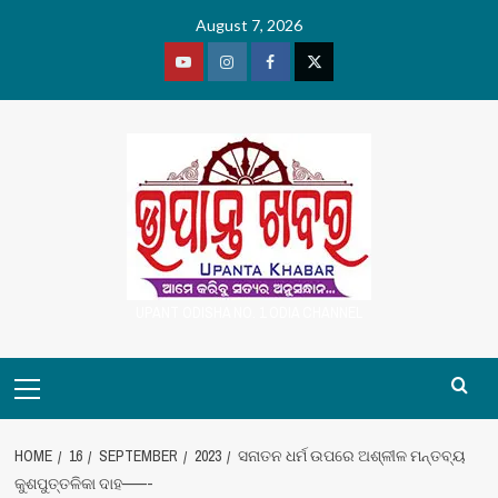
Skip
August 7, 2026
to
content
Youtube
Vimeo
Facebook
Twitter
UPANT ODISHA NO. 1 ODIA CHANNEL
Primary
Menu
HOME
16
SEPTEMBER
2023
ସନାତନ ଧର୍ମ ଉପରେ ଅଶ୍ଳୀଳ ମନ୍ତବ୍ୟ
କୁଶପୁତ୍ତଳିକା ଦାହ——-