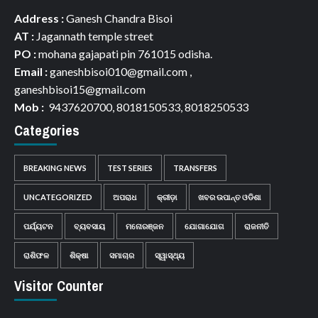
Address :
Ganesh Chandra Bisoi
AT :
Jagannath temple street
PO :
mohana gajapati pin 761015 odisha.
Email :
ganeshbisoi010@gmail.com ,
ganeshbisoi15@gmail.com
Mob :
9437620700, 8018150533, 8018250533
Categories
BREAKING NEWS
TEST SERIES
TRANSFERS
UNCATEGORIZED
ଅପରାଧ
କ୍ରୀଡ଼ା
ଖବର ଉପାନ୍ତ ଓଡିଶା
ପର୍ଯ୍ୟଟନ
ବ୍ୟବସାୟ
ମନୋରଞ୍ଜନ
ଯୋଗାଯୋଗ
ରାଜନୀତି
ରାଶିଫଳ
ଶିକ୍ଷା
ସମାଚାର
ସ୍ୱାସ୍ଥ୍ୟ
Visitor Counter