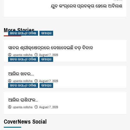
ଯୁବ କଂଗ୍ରେସ ପ୍ରବକ୍ତା ହେଲେ ଅବିନାଶ
More Stories
ଖବର ଉପାନ୍ତ ଓଡିଶା
ସମାଚାର
ସାବର ଶ୍ରୀକ୍ଷେତ୍ରରେ ଦେଖାଦେଇଛି ବଡ଼ ବିବାଦ
August 7, 2026
upanta odisha
ଖବର ଉପାନ୍ତ ଓଡିଶା
ସମାଚାର
ଆଜିର ଖବର…
August 7, 2026
upanta odisha
ଖବର ଉପାନ୍ତ ଓଡିଶା
ସମାଚାର
ଆଜିର ରାଶିଫଳ..
August 7, 2026
upanta odisha
CoverNews Social