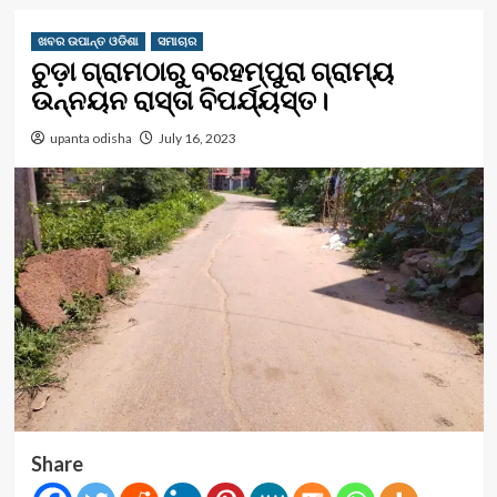
ଖବର ଉପାନ୍ତ ଓଡିଶା
ସମାଚାର
ଚୁଡ଼ା ଗ୍ରାମଠାରୁ ବରହମ୍ପୁରା ଗ୍ରାମ୍ୟ
ଉନ୍ନୟନ ରାସ୍ତା ବିପର୍ଯ୍ୟସ୍ତ।
upanta odisha
July 16, 2023
Share