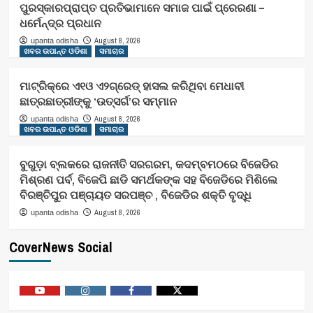
ପୁରସ୍କାରପ୍ରାପ୍ତ ପ୍ରତିଭାମାନେ ସମାଜ ପାଇଁ ପ୍ରେରଣା –
ଧର୍ମେନ୍ଦ୍ର ପ୍ରଧାନ
August 8, 2026
upanta odisha
ଖବର ଉପାନ୍ତ ଓଡିଶା
ସମାଚାର
ମାଟ୍ରିକ୍‌ରେ ଏ୧ଓ ଏ୨ଗ୍ରେଡ୍‌ ହାସଲ କରିଥିବା ମେଧାବୀ
ଛାତ୍ରଛାତ୍ରୀଙ୍କୁ ‘ଉତ୍ସର୍ଗ’ର ସମ୍ମାନ
August 8, 2026
upanta odisha
ଖବର ଉପାନ୍ତ ଓଡିଶା
ସମାଚାର
ବୁଗୁଡ଼ା ବ୍ଲକରେ ରାଜନୀତି ସରଗରମ, କଦମ୍ବମଠରେ ବିଜେଡିର
ମିଶ୍ରଣ ପର୍ବ, ବିଜେପି ଛାଡି ସମର୍ଥକଙ୍କ ସହ ବିଜେଡିରେ ମିଶିଲେ
ବିରଞ୍ଚିପୁର ପଞ୍ଚାୟତ ସରପଞ୍ଚ , ବିଜେଡିର ଶକ୍ତି ବୃଦ୍ଧି
August 8, 2026
upanta odisha
CoverNews Social
Youtube
Vimeo
Facebook
Twitter