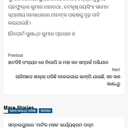
ପ୍ରଫୁଲ୍ଲ କୁମାର ମହାରଥା , ବଟକୃଷ୍ ଜୟସିଂହ ସମେତ
ସ୍ଥାନୀୟ ଜନସାଧାରଣ ମାନଙ୍କ ପକ୍ଷରୁ ଦୃଢ଼ ଦାବି
କରାଯାଇଛି।
(ରିପୋର୍ଟ-ସୁଶାନ୍ତ କୁମାର ପ୍ରଧାନ।)
Post
Previous
ହାଟଡିହି ପଂଚାୟତ ରେ ବିଜେପି ର ମହା ଜନ ସମ୍ପର୍କ ଅଭିଯାନ
Navigation
Next
ଚାରିଆଡେ ହାଲ୍ଲା ପଡିଛି ଦଳେଇଘାଇ ଭାଙ୍ଗି ଯାଇଛି, ସତ କଣ
ଜାଣନ୍ତୁ
More Stories
ଖବର ଉପାନ୍ତ ଓଡିଶା
ସମାଚାର
ସମ୍ବଲପୁରରେ ‘ମାଟିର ମହକ’ କାର୍ଯ୍ୟକ୍ରମ ପଦ୍ମ