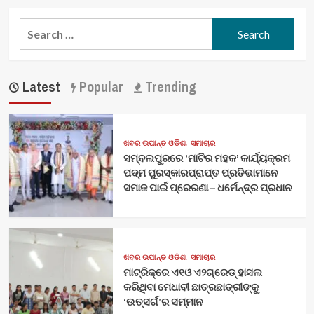
Search
for:
Latest
Popular
Trending
ଖବର ଉପାନ୍ତ ଓଡିଶା
ସମାଚାର
ସମ୍ବଲପୁରରେ ‘ମାଟିର ମହକ’ କାର୍ଯ୍ୟକ୍ରମ
ପଦ୍ମ ପୁରସ୍କାରପ୍ରାପ୍ତ ପ୍ରତିଭାମାନେ
ସମାଜ ପାଇଁ ପ୍ରେରଣା – ଧର୍ମେନ୍ଦ୍ର ପ୍ରଧାନ
ଖବର ଉପାନ୍ତ ଓଡିଶା
ସମାଚାର
ମାଟ୍ରିକ୍‌ରେ ଏ୧ଓ ଏ୨ଗ୍ରେଡ୍‌ ହାସଲ
କରିଥିବା ମେଧାବୀ ଛାତ୍ରଛାତ୍ରୀଙ୍କୁ
‘ଉତ୍ସର୍ଗ’ର ସମ୍ମାନ