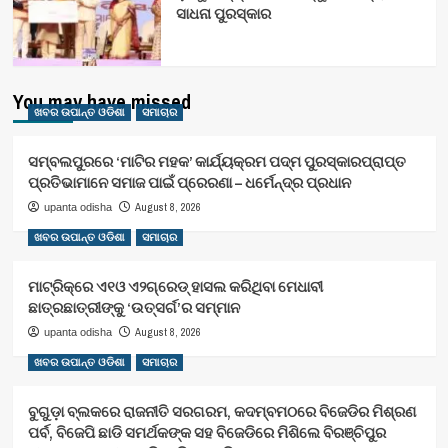
ସାଧନା ପୁରସ୍କାର
You may have missed
ଖବର ଉପାନ୍ତ ଓଡିଶା
ସମାଚାର
ସମ୍ବଲପୁରରେ ‘ମାଟିର ମହକ’ କାର୍ଯ୍ୟକ୍ରମ ପଦ୍ମ ପୁରସ୍କାରପ୍ରାପ୍ତ
ପ୍ରତିଭାମାନେ ସମାଜ ପାଇଁ ପ୍ରେରଣା – ଧର୍ମେନ୍ଦ୍ର ପ୍ରଧାନ
August 8, 2026
upanta odisha
ଖବର ଉପାନ୍ତ ଓଡିଶା
ସମାଚାର
ମାଟ୍ରିକ୍‌ରେ ଏ୧ଓ ଏ୨ଗ୍ରେଡ୍‌ ହାସଲ କରିଥିବା ମେଧାବୀ
ଛାତ୍ରଛାତ୍ରୀଙ୍କୁ ‘ଉତ୍ସର୍ଗ’ର ସମ୍ମାନ
August 8, 2026
upanta odisha
ଖବର ଉପାନ୍ତ ଓଡିଶା
ସମାଚାର
ବୁଗୁଡ଼ା ବ୍ଲକରେ ରାଜନୀତି ସରଗରମ, କଦମ୍ବମଠରେ ବିଜେଡିର ମିଶ୍ରଣ
ପର୍ବ, ବିଜେପି ଛାଡି ସମର୍ଥକଙ୍କ ସହ ବିଜେଡିରେ ମିଶିଲେ ବିରଞ୍ଚିପୁର