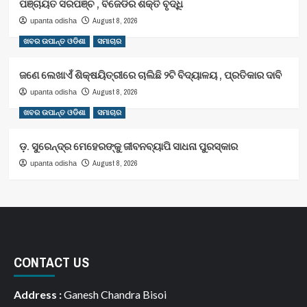
ପଞ୍ଚାୟତ ସରପଞ୍ଚ , ବିଜେଡିର ଶକ୍ତି ବୃଦ୍ଧି
August 8, 2026
upanta odisha
ଖବର ଉପାନ୍ତ ଓଡିଶା
ସମାଚାର
ଜଣେ ଲେଖାଏଁ ଶିକ୍ଷୟିତ୍ରୀରେ ଚାଲିଛି ୨ଟି ବିଦ୍ୟାଳୟ , ପ୍ରତିକାର ଦାବି
August 8, 2026
upanta odisha
ଖବର ଉପାନ୍ତ ଓଡିଶା
ସମାଚାର
ଡ଼. ସୁରେନ୍ଦ୍ର ମେହେରଙ୍କୁ ଜୀବନବ୍ୟାପି ସାଧନା ପୁରସ୍କାର
August 8, 2026
upanta odisha
CONTACT US
Address :
Ganesh Chandra Bisoi