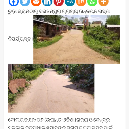
ଚୁଡ଼ା ଗ୍ରାମଠାରୁ ବରହମ୍ପୁରା ଗ୍ରାମ୍ୟ ଉନ୍ନୟନ ରାସ୍ତା
ବିପର୍ଯ୍ୟସ୍ତ।
ବୋଲଗଡ,୧୬/୦୭ (ଉପାନ୍ତ ଓଡିଶା)ରାଜ୍ୟ ଓ କେନ୍ଦ୍ର
ସରକାର ଜନସାଧାରଣମାନଙ୍କ ସୁଗମ ଗମନା ଗମନ ପାଇଁ