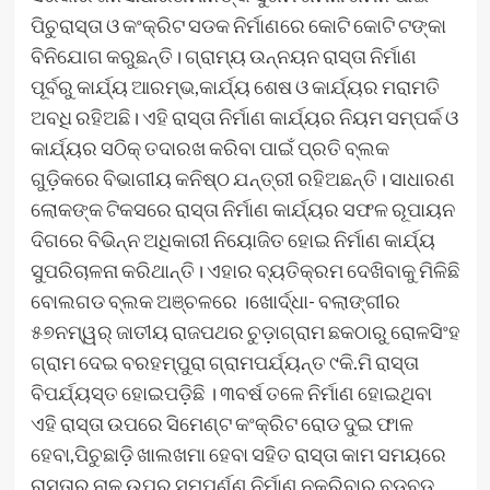
ପିଚୁରାସ୍ତା ଓ କଂକ୍ରିଟ ସଡକ ନିର୍ମାଣରେ କୋଟି କୋଟି ଟଙ୍କା
ବିନିଯୋଗ କରୁଛନ୍ତି। ଗ୍ରାମ୍ୟ ଉନ୍ନୟନ ରାସ୍ତା ନିର୍ମାଣ
ପୂର୍ବରୁ କାର୍ଯ୍ୟ ଆରମ୍ଭ,କାର୍ଯ୍ୟ ଶେଷ ଓ କାର୍ଯ୍ୟର ମରାମତି
ଅବଧି ରହିଅଛି। ଏହି ରାସ୍ତା ନିର୍ମାଣ କାର୍ଯ୍ୟର ନିୟମ ସମ୍ପର୍କ ଓ
କାର୍ଯ୍ୟର ସଠିକ୍ ତଦାରଖ କରିବା ପାଇଁ ପ୍ରତି ବ୍ଲକ
ଗୁଡ଼ିକରେ ବିଭାଗୀୟ କନିଷ୍ଠ ଯନ୍ତ୍ରୀ ରହିଅଛନ୍ତି। ସାଧାରଣ
ଲୋକଙ୍କ ଟିକସରେ ରାସ୍ତା ନିର୍ମାଣ କାର୍ଯ୍ୟର ସଫଳ ରୂପାୟନ
ଦିଗରେ ବିଭିନ୍ନ ଅଧିକାରୀ ନିୟୋଜିତ ହୋଇ ନିର୍ମାଣ କାର୍ଯ୍ୟ
ସୁପରିଚାଳନା କରିଥାନ୍ତି। ଏହାର ବ୍ୟତିକ୍ରମ ଦେଖିବାକୁ ମିଳିଛି
ବୋଲଗଡ ବ୍ଲକ ଅଞ୍ଚଳରେ ।ଖୋର୍ଦ୍ଧା- ବଲାଙ୍ଗୀର
୫୭ନମ୍ୱର୍ ଜାତୀୟ ରାଜପଥର ଚୁଡ଼ାଗ୍ରାମ ଛକଠାରୁ ରୋଳସିଂହ
ଗ୍ରାମ ଦେଇ ବରହମ୍ପୁରା ଗ୍ରାମପର୍ଯ୍ୟନ୍ତ ୯କି.ମି ରାସ୍ତା
ବିପର୍ଯ୍ୟସ୍ତ ହୋଇପଡ଼ିଛି । ୩ବର୍ଷ ତଳେ ନିର୍ମାଣ ହୋଇଥିବା
ଏହି ରାସ୍ତା ଉପରେ ସିମେଣ୍ଟ କଂକ୍ରିଟ ରୋଡ ଦୁଇ ଫାଳ
ହେବା,ପିଚୁଛାଡ଼ି ଖାଲଖମା ହେବା ସହିତ ରାସ୍ତା କାମ ସମୟରେ
ରାସ୍ତାର ନାଳ ଉପର ସମ୍ପୁର୍ଣ୍ଣ ନିର୍ମାଣ ନକରିବାରୁ ବଡ଼ବଡ଼