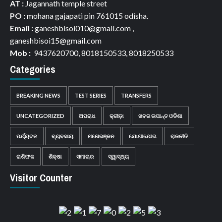
AT :
Jagannath temple street
PO :
mohana gajapati pin 761015 odisha.
Email :
ganeshbisoi010@gmail.com ,
ganeshbisoi15@gmail.com
Mob :
9437620700, 8018150533, 8018250533
Categories
BREAKING NEWS
TEST SERIES
TRANSFERS
UNCATEGORIZED
ଅପରାଧ
କ୍ରୀଡ଼ା
ଖବର ଉପାନ୍ତ ଓଡିଶା
ପର୍ଯ୍ୟଟନ
ବ୍ୟବସାୟ
ମନୋରଞ୍ଜନ
ଯୋଗାଯୋଗ
ରାଜନୀତି
ରାଶିଫଳ
ଶିକ୍ଷା
ସମାଚାର
ସ୍ୱାସ୍ଥ୍ୟ
Visitor Counter