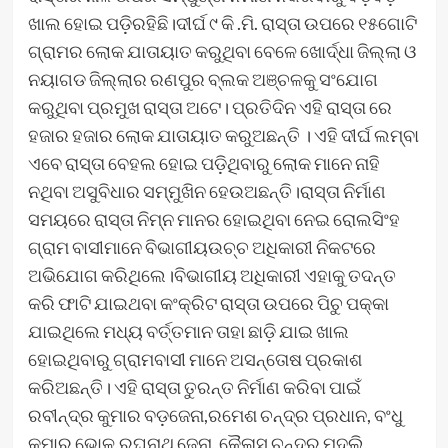
ଖାଲ ହୋଇ ପଡ଼ିରହିଛି।ଦୀର୍ଘ ୯ କି .ମି. ରାସ୍ତା ଉପରେ ୧୫ଗୋଟି
ଗ୍ରାମର ଲୋକ ଯାତାୟାତ କରୁଥିବା ବେଳେ ଖୋର୍ଦ୍ଧା ଜିଲ୍ଲା ଓ
ନୟାଗଡ ଜିଲ୍ଲାର ରଣପୁର ବ୍ଲକ ଅଞ୍ଚଳକୁ ସଂଯୋଗ
କରୁଥିବା ପ୍ରମୁଖ ରାସ୍ତା ଅଟେ। ପ୍ରତିଦିନ ଏହି ରାସ୍ତା ରେ
ହଜାର ହଜାର ଲୋକ ଯାତାୟାତ କରୁଅଛନ୍ତି । ଏହି ଦୀର୍ଘ ଲମ୍ବା
ଏବେ ରାସ୍ତା ବେହଲ ହୋଇ ପଡ଼ିଥିବାରୁ ଲୋକ ମାନେ ନାହି
ନଥିବା ଅସୁବିଧାର ସମ୍ମୁଖିନ ହେଉଅଛନ୍ତି।ରାସ୍ତା ନିର୍ମାଣ
ସମୟରେ ରାସ୍ତା ନିମ୍ନ ମାନର ହୋଇଥିବା ନେଇ ରୋଲସିଂହ
ଗ୍ରାମ ବାସୀମାନେ ବିଭାଗୀୟଉଚ୍ଚ ଅଧିକାରୀ ନିକଟରେ
ଅଭିଯୋଗ କରିଥିଲେ।ବିଭାଗୀୟ ଅଧିକାରୀ ଏହାକୁ ତଦନ୍ତ
କରି ଫାଟି ଯାଇଥବା କଂକ୍ରିଟ ରାସ୍ତା ଉପରେ ପିଚୁ ପକ୍କା
ଯାଇଥିଲେ ମଧ୍ୟ ବର୍ତ୍ତମାନ ତାହା ଛାଡ଼ି ଯାଇ ଖାଲ
ହୋଇଥିବାରୁ ଗ୍ରାମବାସୀ ମାନେ ଅସନ୍ତୋଷ ପ୍ରକାଶ
କରିଅଛନ୍ତି। ଏହି ରାସ୍ତା ତୁରନ୍ତ ନିର୍ମାଣ କରିବା ପାଇଁ
ରବୀନ୍ଦ୍ର କୁମାର ବଡ଼ଜେନା,ରମେଶ ଚନ୍ଦ୍ର ପ୍ରଧାନ, ବଂଧୁ
କୁମାର ଭୋଳ,ରଘୁନାଥ ଜେନା, କୈଳାସ ଚନ୍ଦ୍ର ମୁଦୁଲି,