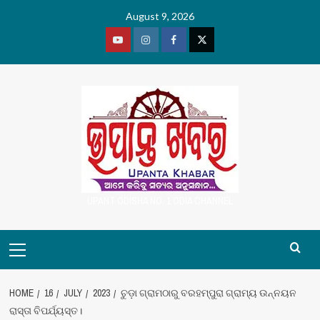
Skip
August 9, 2026
to
content
Youtube
Vimeo
Facebook
Twitter
UPANT ODISHA NO. 1 ODIA CHANNEL
Primary
Menu
HOME
16
JULY
2023
ଚୁଡ଼ା ଗ୍ରାମଠାରୁ ବରହମ୍ପୁରା ଗ୍ରାମ୍ୟ ଉନ୍ନୟନ
ରାସ୍ତା ବିପର୍ଯ୍ୟସ୍ତ।