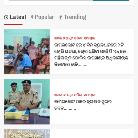
Latest
Popular
Trending
ଖବର ଉପାନ୍ତ ଓଡିଶା
ସମାଚାର
ଉମରକୋଟ ରେ ୪ ଦିନ ବ୍ୟବଧାନରେ ୨ ଟି
ଚୋରି ଘଟଣା, ଚୋର ଧରିବା ପାଇଁ ଡି ଏନ୍ କେ
ମହିଳାଙ୍କ ପୋଲିସ ଉପଖଣ୍ଡ ଅଧିକାରୀଙ୍କ
ନିକଟରେ ଦାବି……..
ଖବର ଉପାନ୍ତ ଓଡିଶା
ସମାଚାର
ଉମରକୋଟ ଠାରେ ବ୍ରାଉନ ସୁଗର
ଜବତ……….