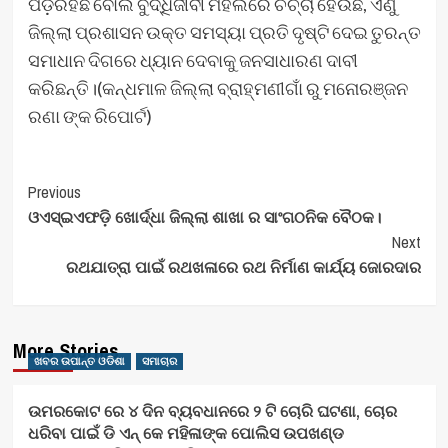
ପଡ଼ିରହିଛି ବୋଲି ବୁଦ୍ଧିଜୀବୀ ମହଲରେ ଚର୍ଚ୍ଚା ହେଉଛି, ଏଣୁ
ଜିଲ୍ଲା ପ୍ରଶାସନ ଉକ୍ତ ସମସ୍ୟା ପ୍ରତି ଦୃଷ୍ଟି ଦେଇ ତୁରନ୍ତ
ସମାଧାନ ଦିଗରେ ଧ୍ୟାନ ଦେବାକୁ ଜନସାଧାରଣ ଦାବୀ
କରିଛନ୍ତି।(କନ୍ଧମାଳ ଜିଲ୍ଲା ବ୍ରାହ୍ମଣୀଗାଁ ରୁ ମନୋରଞ୍ଜନ
ରଣା ଙ୍କ ରିପୋର୍ଟ)
Post
Previous
‌ଓଏସ୍ଇଏଫଡ଼ି ଖୋର୍ଦ୍ଧା ଜିଲ୍ଲା ଶାଖା ର ସାଂଗଠନିକ ବୈଠକ।
Navigation
Next
ରଥଯାତ୍ରା ପାଇଁ ରଥଖଳାରେ ରଥ ନିର୍ମାଣ କାର୍ଯ୍ୟ ଜୋରଦାର
More Stories
ଖବର ଉପାନ୍ତ ଓଡିଶା
ସମାଚାର
ଉମରକୋଟ ରେ ୪ ଦିନ ବ୍ୟବଧାନରେ ୨ ଟି ଚୋରି ଘଟଣା, ଚୋର
ଧରିବା ପାଇଁ ଡି ଏନ୍ କେ ମହିଳାଙ୍କ ପୋଲିସ ଉପଖଣ୍ଡ