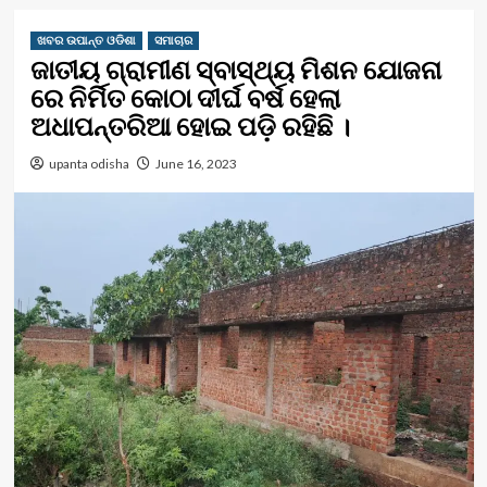
ଖବର ଉପାନ୍ତ ଓଡିଶା
ସମାଚାର
ଜାତୀୟ ଗ୍ରାମୀଣ ସ୍ବାସ୍ଥ୍ୟ ମିଶନ ଯୋଜନା
ରେ ନିର୍ମିତ କୋଠା ଦୀର୍ଘ ବର୍ଷ ହେଲା
ଅଧାପନ୍ତରିଆ ହୋଇ ପଡ଼ି ରହିଛି ।
upanta odisha
June 16, 2023