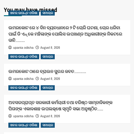
You may have missed
ଖବର ଉପାନ୍ତ ଓଡିଶା
ସମାଚାର
ଉମରକୋଟ ରେ ୪ ଦିନ ବ୍ୟବଧାନରେ ୨ ଟି ଚୋରି ଘଟଣା, ଚୋର ଧରିବା
ପାଇଁ ଡି ଏନ୍ କେ ମହିଳାଙ୍କ ପୋଲିସ ଉପଖଣ୍ଡ ଅଧିକାରୀଙ୍କ ନିକଟରେ
ଦାବି……..
August 8, 2026
upanta odisha
ଖବର ଉପାନ୍ତ ଓଡିଶା
ସମାଚାର
ଉମରକୋଟ ଠାରେ ବ୍ରାଉନ ସୁଗର ଜବତ……….
August 8, 2026
upanta odisha
ଖବର ଉପାନ୍ତ ଓଡିଶା
ସମାଚାର
ଅବସରପ୍ରାପ୍ତ ସରକାରୀ କର୍ମଚାରୀ ତଥା ବରିଷ୍ଠ ସାମ୍ବାଦିକଙ୍କ
ପିତାଙ୍କ ଏକାଦଶାହ ଉପଲକ୍ଷେ ସ୍ମୃତି ସଭା ଅନୁଷ୍ଠିତ…..
August 8, 2026
upanta odisha
ଖବର ଉପାନ୍ତ ଓଡିଶା
ସମାଚାର