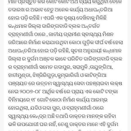
ମାନ ପ୍ରସ୍ତୁତ କରି କୋଟି କୋଟି ଅର୍ଥ ବ୍ୟୟ କରୁଥିବା ବେଳେ
ତଦାରଖ ର ଅଭାବ ହେତୁ ଅନେକ କାର୍ଯ୍ୟ ଅଧାପନ୍ତରିଆ
ହୋଇ ପଡ଼ି ରହିଛି। ଏପରି ଏକ ଦୃଶ୍ୟ ଦେଖିବାକୁ ମିଳିଛି
କନ୍ଧମାଳ ଜିଲ୍ଲା ଦାରିଙ୍ଗବାଡି ବ୍ଲକ ଅନ୍ତର୍ଗତ
ବ୍ରାହ୍ମଣୀଗାଁ ଠାରେ , ଜାତୀୟ ଗ୍ରାମୀଣ ସ୍ବାସ୍ଥ୍ୟ ମିଶନ
ଜରିଆରେ ନିର୍ମାଣ କରାଯାଉଥିବା କୋଠା ଗୁଡ଼ିକ ଦୀର୍ଘ ବର୍ଷ ହେଲା
ଅଧାପନ୍ତରିଆ ହୋଇ ପଡ଼ି ରହିଛି, ସୂଚନା ଅନୁଯାୟୀ କନ୍ଧମାଳ
ଜିଲ୍ଲା ର ଦୁର୍ଗମ ଅଞ୍ଚଳ ଭାବେ ପରିଚିତ ଦାରିଙ୍ଗବାଡି ବ୍ଲକ
ର ବ୍ରାହ୍ମଣୀଗାଁ ସମେତ ଗଦାପୁର, ସରାମୁଳି ,ତାଯୁଙ୍ଗିଆ,
ହାତୀମୁଣ୍ଡା, ଝିଞ୍ଜିରିଗୁଡ଼ା,କୁମ୍ଭାରିଗାଁ ଓ କାଟିଙ୍ଗିଆ
ପଞ୍ଚାୟତ ରେ ଉତ୍ତମ ସ୍ୱାସ୍ଥ୍ୟ ସେବା ପହଞ୍ଚାଇବା ଲକ୍ଷ
ନେଇ ୨୦୦୭-୦୮ ଆର୍ଥିକ ବର୍ଷ ରେ ପ୍ରାୟ ଏକ କୋଟି ଟଙ୍କା
ବିନିମୟରେ ୧୮ ଗୋଟି କୋଠା ନିର୍ମାଣ କାର୍ଯ୍ୟ ଆରମ୍ଭ
ହୋଇଥିଲା, ଯଦିଓ ଗଦା ପୁର, ଓ ବ୍ରାହ୍ମଣୀଗାଁ ଠାରେ
ସ୍ୱାସ୍ଥ୍ୟ କେନ୍ଦ୍ର ଅଛି ତଥାପି ଡାକ୍ତର ମାନଙ୍କ ରହିବା
ଭଳି ଉପଯୋଗୀ ଘର ନାହିଁ, ତେଣୁ ଡାକ୍ତର ମାନେ ଏହି ଦୁର୍ଗମ