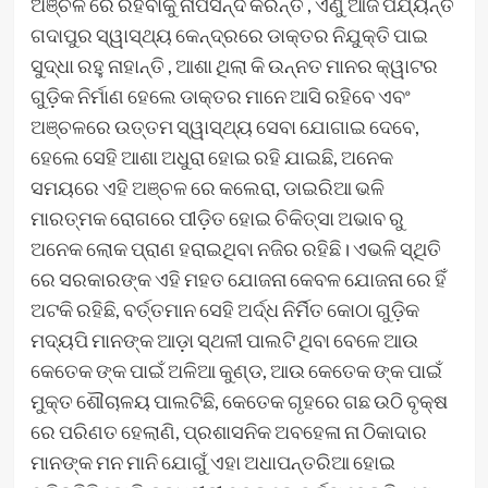
ଅଞ୍ଚଳ ରେ ରହିବାକୁ ନାପସନ୍ଦ କରନ୍ତି , ଏଣୁ ଆଜ ପର୍ଯ୍ୟନ୍ତ
ଗଦାପୁର ସ୍ୱାସ୍ଥ୍ୟ କେନ୍ଦ୍ରରେ ଡାକ୍ତର ନିଯୁକ୍ତି ପାଇ
ସୁଦ୍ଧା ରହୁ ନାହାନ୍ତି , ଆଶା ଥିଲା କି ଉନ୍ନତ ମାନର କ୍ୱାଟର
ଗୁଡ଼ିକ ନିର୍ମାଣ ହେଲେ ଡାକ୍ତର ମାନେ ଆସି ରହିବେ ଏବଂ
ଅଞ୍ଚଳରେ ଉତ୍ତମ ସ୍ୱାସ୍ଥ୍ୟ ସେବା ଯୋଗାଇ ଦେବେ,
ହେଲେ ସେହି ଆଶା ଅଧୁରା ହୋଇ ରହି ଯାଇଛି, ଅନେକ
ସମୟରେ ଏହି ଅଞ୍ଚଳ ରେ କଲେରା, ଡାଇରିଆ ଭଳି
ମାରତ୍ମକ ରୋଗରେ ପୀଡ଼ିତ ହୋଇ ଚିକିତ୍ସା ଅଭାବ ରୁ
ଅନେକ ଲୋକ ପ୍ରାଣ ହରାଇଥିବା ନଜିର ରହିଛି। ଏଭଳି ସ୍ଥିତି
ରେ ସରକାରଙ୍କ ଏହି ମହତ ଯୋଜନା କେବଳ ଯୋଜନା ରେ ହିଁ
ଅଟକି ରହିଛି, ବର୍ତ୍ତମାନ ସେହି ଅର୍ଦ୍ଧ ନିର୍ମିତ କୋଠା ଗୁଡ଼ିକ
ମଦ୍ୟପି ମାନଙ୍କ ଆଡ଼ା ସ୍ଥଳୀ ପାଲଟି ଥିବା ବେଳେ ଆଉ
କେତେକ ଙ୍କ ପାଇଁ ଅଳିଆ କୁଣ୍ଡ, ଆଉ କେତେକ ଙ୍କ ପାଇଁ
ମୁକ୍ତ ଶୌଚାଳୟ ପାଲଟିଛି, କେତେକ ଗୃହରେ ଗଛ ଉଠି ବୃକ୍ଷ
ରେ ପରିଣତ ହେଲାଣି, ପ୍ରଶାସନିକ ଅବହେଳା ନା ଠିକାଦାର
ମାନଙ୍କ ମନ ମାନି ଯୋଗୁଁ ଏହା ଅଧାପନ୍ତରିଆ ହୋଇ