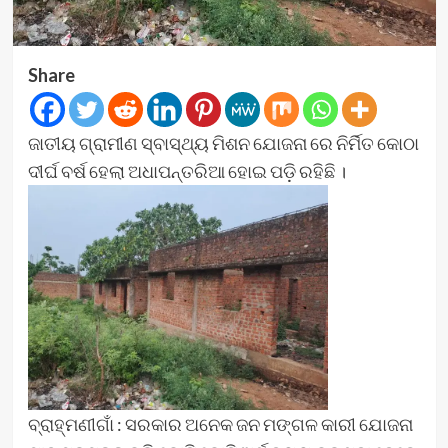
Share
ଜାତୀୟ ଗ୍ରାମୀଣ ସ୍ବାସ୍ଥ୍ୟ ମିଶନ ଯୋଜନା ରେ ନିର୍ମିତ କୋଠା
ଦୀର୍ଘ ବର୍ଷ ହେଲା ଅଧାପନ୍ତରିଆ ହୋଇ ପଡ଼ି ରହିଛି ।
ବ୍ରାହ୍ମଣୀଗାଁ : ସରକାର ଅନେକ ଜନ ମଙ୍ଗଳ କାରୀ ଯୋଜନା