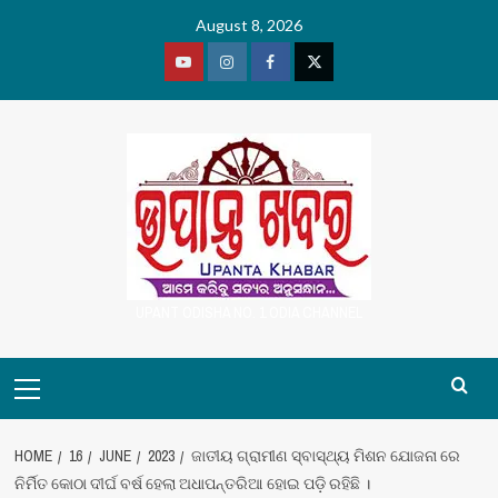
Skip
August 8, 2026
to
content
Youtube
Vimeo
Facebook
Twitter
UPANT ODISHA NO. 1 ODIA CHANNEL
Primary
Menu
HOME
16
JUNE
2023
ଜାତୀୟ ଗ୍ରାମୀଣ ସ୍ବାସ୍ଥ୍ୟ ମିଶନ ଯୋଜନା ରେ
ନିର୍ମିତ କୋଠା ଦୀର୍ଘ ବର୍ଷ ହେଲା ଅଧାପନ୍ତରିଆ ହୋଇ ପଡ଼ି ରହିଛି ।