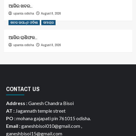
ଆଜିର ଖବର..
August 8, 2026
upanta odisha
ଖବର ଉପାନ୍ତ ଓଡିଶା
ସମାଚାର
ଆଜିର ରାଶିଫଳ..
August 8, 2026
upanta odisha
CONTACT US
Address :
Ganesh Chandra Bisoi
AT :
Jagannath temple street
PO :
mohana gajapati pin 761015 odisha.
Email :
ganeshbisoi010@gmail.com ,
ganeshbisoi15@gmail.com