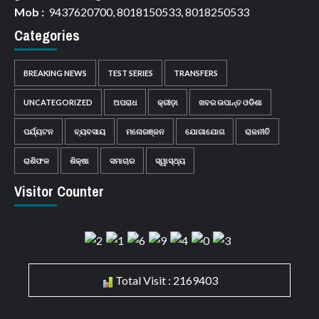
Mob :
9437620700, 8018150533, 8018250533
Categories
BREAKING NEWS
TEST SERIES
TRANSFERS
UNCATEGORIZED
ଅପରାଧ
କ୍ରୀଡ଼ା
ଖବର ଉପାନ୍ତ ଓଡିଶା
ପର୍ଯ୍ୟଟନ
ବ୍ୟବସାୟ
ମନୋରଞ୍ଜନ
ଯୋଗାଯୋଗ
ରାଜନୀତି
ରାଶିଫଳ
ଶିକ୍ଷା
ସମାଚାର
ସ୍ୱାସ୍ଥ୍ୟ
Visitor Counter
Total Visit : 2169403