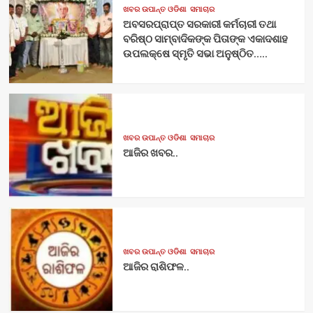
ଖବର ଉପାନ୍ତ ଓଡିଶା
ସମାଚାର
ଅବସରପ୍ରାପ୍ତ ସରକାରୀ କର୍ମଚାରୀ ତଥା
ବରିଷ୍ଠ ସାମ୍ବାଦିକଙ୍କ ପିତାଙ୍କ ଏକାଦଶାହ
ଉପଲକ୍ଷେ ସ୍ମୃତି ସଭା ଅନୁଷ୍ଠିତ…..
ଖବର ଉପାନ୍ତ ଓଡିଶା
ସମାଚାର
ଆଜିର ଖବର..
ଖବର ଉପାନ୍ତ ଓଡିଶା
ସମାଚାର
ଆଜିର ରାଶିଫଳ..