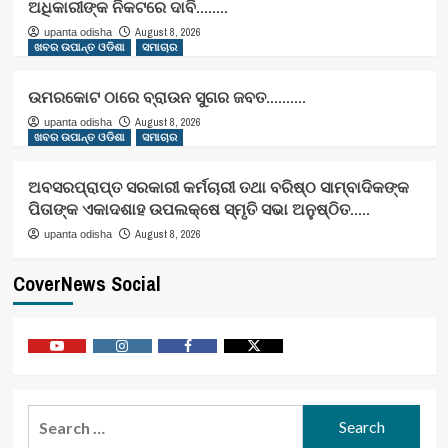
ଅଧିକାରୀଙ୍କ ନିକଟରେ ଦାବି……..
August 8, 2026
upanta odisha
ଖବର ଉପାନ୍ତ ଓଡିଶା
ସମାଚାର
ଉମରକୋଟ ଠାରେ ବ୍ରାଉନ ସୁଗର ଜବତ……….
August 8, 2026
upanta odisha
ଖବର ଉପାନ୍ତ ଓଡିଶା
ସମାଚାର
ଅବସରପ୍ରାପ୍ତ ସରକାରୀ କର୍ମଚାରୀ ତଥା ବରିଷ୍ଠ ସାମ୍ବାଦିକଙ୍କ
ପିତାଙ୍କ ଏକାଦଶାହ ଉପଲକ୍ଷେ ସ୍ମୃତି ସଭା ଅନୁଷ୍ଠିତ…..
August 8, 2026
upanta odisha
CoverNews Social
Youtube
Vimeo
Facebook
Twitter
Search
for: