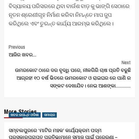
ବିଦ୍ୟାଳୟ ପରିସରରେ ଥିବା ବାଉଁଶ ବାଡ଼ କୁ ଭାଙ୍ଗି ସେଠାରେ
ନୂତନ ଶ୍ରେଣୀଗୃହ ନିର୍ମାଣ କରିବା ନିମନ୍ତେ ମାପ ଜୁପ
କରିଥିଲେ ଏବଂ ତୁରନ୍ତ କାର୍ଯ୍ୟ ଆରମ୍ଭ କରିଥିଲେ।
Post
Previous
ଆଜିର ଖବର…
Navigation
Next
ଉମରକୋଟ ଠାରେ ଦର ବୃଦ୍ଧି ପରେ, ନୀଳଗିରି ଚାଷ ପ୍ରତି ବଢୁଛି
ଆଗ୍ରହ! ୧୦ ବର୍ଷ ଭିତରେ ଉମରକୋଟ ଓ ରାଇଘର ରେ ପାଣି ର
ସଙ୍କଟ ଦେଖାଯିବ। ନେଇ ଆଶଙ୍କା…………
More Stories
ଖବର ଉପାନ୍ତ ଓଡିଶା
ସମାଚାର
ସମ୍ବଲପୁରରେ ‘ମାଟିର ମହକ’ କାର୍ଯ୍ୟକ୍ରମ ପଦ୍ମ
ପୁରସ୍କାରପ୍ରାପ୍ତ ପ୍ରତିଭାମାନେ ସମାଜ ପାଇଁ ପ୍ରେରଣା –