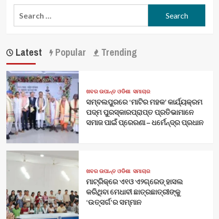
Search
for:
Latest
Popular
Trending
ଖବର ଉପାନ୍ତ ଓଡିଶା
ସମାଚାର
ସମ୍ବଲପୁରରେ ‘ମାଟିର ମହକ’ କାର୍ଯ୍ୟକ୍ରମ
ପଦ୍ମ ପୁରସ୍କାରପ୍ରାପ୍ତ ପ୍ରତିଭାମାନେ
ସମାଜ ପାଇଁ ପ୍ରେରଣା – ଧର୍ମେନ୍ଦ୍ର ପ୍ରଧାନ
ଖବର ଉପାନ୍ତ ଓଡିଶା
ସମାଚାର
ମାଟ୍ରିକ୍‌ରେ ଏ୧ଓ ଏ୨ଗ୍ରେଡ୍‌ ହାସଲ
କରିଥିବା ମେଧାବୀ ଛାତ୍ରଛାତ୍ରୀଙ୍କୁ
‘ଉତ୍ସର୍ଗ’ର ସମ୍ମାନ