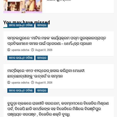
You may have missed
ଖବର ଉପାନ୍ତ ଓଡିଶା
ସମାଚାର
ସମ୍ବଲପୁରରେ ‘ମାଟିର ମହକ’ କାର୍ଯ୍ୟକ୍ରମ ପଦ୍ମ ପୁରସ୍କାରପ୍ରାପ୍ତ
ପ୍ରତିଭାମାନେ ସମାଜ ପାଇଁ ପ୍ରେରଣା – ଧର୍ମେନ୍ଦ୍ର ପ୍ରଧାନ
August 8, 2026
upanta odisha
ଖବର ଉପାନ୍ତ ଓଡିଶା
ସମାଚାର
ମାଟ୍ରିକ୍‌ରେ ଏ୧ଓ ଏ୨ଗ୍ରେଡ୍‌ ହାସଲ କରିଥିବା ମେଧାବୀ
ଛାତ୍ରଛାତ୍ରୀଙ୍କୁ ‘ଉତ୍ସର୍ଗ’ର ସମ୍ମାନ
August 8, 2026
upanta odisha
ଖବର ଉପାନ୍ତ ଓଡିଶା
ସମାଚାର
ବୁଗୁଡ଼ା ବ୍ଲକରେ ରାଜନୀତି ସରଗରମ, କଦମ୍ବମଠରେ ବିଜେଡିର ମିଶ୍ରଣ
ପର୍ବ, ବିଜେପି ଛାଡି ସମର୍ଥକଙ୍କ ସହ ବିଜେଡିରେ ମିଶିଲେ ବିରଞ୍ଚିପୁର
ପଞ୍ଚାୟତ ସରପଞ୍ଚ , ବିଜେଡିର ଶକ୍ତି ବୃଦ୍ଧି