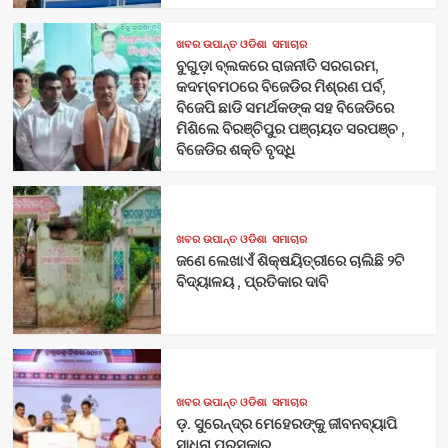
ଖବର ଉପାନ୍ତ ଓଡିଶା
ସମାଚାର
ବୁଗୁଡ଼ା ବ୍ଲକରେ ରାଜନୀତି ସରଗରମ,
କଦମ୍ବମଠରେ ବିଜେଡିର ମିଶ୍ରଣ ପର୍ବ,
ବିଜେପି ଛାଡି ସମର୍ଥକଙ୍କ ସହ ବିଜେଡିରେ
ମିଶିଲେ ବିରଞ୍ଚିପୁର ପଞ୍ଚାୟତ ସରପଞ୍ଚ ,
ବିଜେଡିର ଶକ୍ତି ବୃଦ୍ଧି
ଖବର ଉପାନ୍ତ ଓଡିଶା
ସମାଚାର
ଜଣେ ଲେଖାଏଁ ଶିକ୍ଷୟିତ୍ରୀରେ ଚାଲିଛି ୨ଟି
ବିଦ୍ୟାଳୟ , ପ୍ରତିକାର ଦାବି
ଖବର ଉପାନ୍ତ ଓଡିଶା
ସମାଚାର
ଡ଼. ସୁରେନ୍ଦ୍ର ମେହେରଙ୍କୁ ଜୀବନବ୍ୟାପି
ସାଧନା ପୁରସ୍କାର