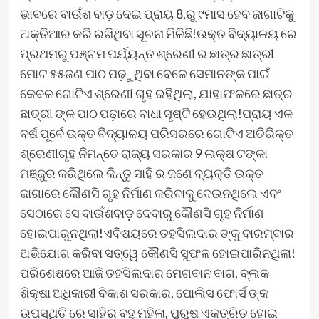
ଭାବରେ ବାଉଁଶ ବାଡ଼ ଦେଇ ପ୍ରାୟ 8,ରୁ ୯ମାସ ହେବ ଜାଗାଟିକୁ
ଅକ୍ତିଆର କରି ରଖିଥିବା ସୂଚନା ମିଳିଛି!ଉକ୍ତ ବିଦ୍ୟାଳୟ ରେ
ପ୍ରଥମରୁ ପଞ୍ଚମ ପର୍ଯ୍ୟନ୍ତ ଶ୍ରେଣୀ ର ଛାତ୍ର ଛାତ୍ରୀ
ମୋଟ ୫୫ଜଣ ପାଠ ପଢ଼ୁଥିବା ବେଳେ ସେମାନଙ୍କ ପାଇଁ
କେବଳ ଗୋଟିଏ ଶ୍ରେଣୀ ଗୃହ ରହିଥିଲା, ଯାହାଫଳରେ ଛାତ୍ର
ଛାତ୍ରୀ ଙ୍କ ପାଠ ପଢ଼ାରେ ବାଧା ସୃଷ୍ଟି ହେଉଥିଲା!ପ୍ରାୟ ଏକ
ବର୍ଷ ପୂର୍ବେ ଉକ୍ତ ବିଦ୍ୟାଳୟ ପରିସରରେ ଗୋଟିଏ ଅତିରିକ୍ତ
ଶ୍ରେଣୀଗୃହ ନିମନ୍ତେ ରାଜ୍ୟ ସରକାର 9 ଲକ୍ଷ ଟଙ୍କା
ମଞ୍ଜୁର କରିଥିଲେ କିନ୍ତୁ ସାହି ର ଜଣେ ବ୍ୟକ୍ତି ଉକ୍ତ
ଜାଗାରେ କୌଣସି ଗୃହ ନିର୍ମାଣ କରିବାକୁ ଦେଉନଥିଲେ ଏବଂ
ସେଠାରେ ସେ ବାଉଁଶବାଡ଼ ଦେବାରୁ କୌଣସି ଗୃହ ନିର୍ମାଣ
ହୋଇପାରୁନଥିଲା!ଏବିଷୟରେ ତହସିଲଦାର ଙ୍କୁ ବାରମ୍ବାର
ଅଭିଯୋଗ କରିବା ସତ୍ୱେ କୌଣସି ସୁଫଳ ହୋଇପାରିନଥିଲା!
ପରିଶେଷରେ ଆଜି ତହସିଲଦାର ମେଗବାନ ବାଗ, ବ୍ଲକ
ଶିକ୍ଷା ଅଧିକାରୀ ବିକାଶ ସରକାର, ପୋଲିସ ଫୋର୍ସ ଙ୍କ
ଉପସ୍ଥିତି ରେ ସାହିର ବହୁ ମହିଳା, ପୁରୁଷ ଏକତ୍ରିତ ହୋଇ