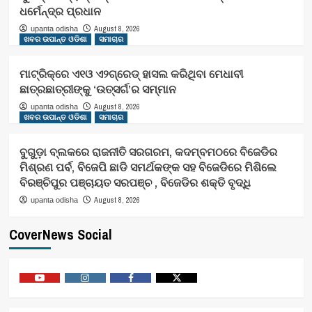
ଧର୍ମେନ୍ଦ୍ର ପ୍ରଧାନ
August 8, 2026
upanta odisha
ଖବର ଉପାନ୍ତ ଓଡିଶା
ସମାଚାର
ମାଟ୍ରିକ୍‌ରେ ଏ୧ଓ ଏ୨ଗ୍ରେଡ୍‌ ହାସଲ କରିଥିବା ମେଧାବୀ
ଛାତ୍ରଛାତ୍ରୀଙ୍କୁ ‘ଉତ୍ସର୍ଗ’ର ସମ୍ମାନ
August 8, 2026
upanta odisha
ଖବର ଉପାନ୍ତ ଓଡିଶା
ସମାଚାର
ବୁଗୁଡ଼ା ବ୍ଲକରେ ରାଜନୀତି ସରଗରମ, କଦମ୍ବମଠରେ ବିଜେଡିର
ମିଶ୍ରଣ ପର୍ବ, ବିଜେପି ଛାଡି ସମର୍ଥକଙ୍କ ସହ ବିଜେଡିରେ ମିଶିଲେ
ବିରଞ୍ଚିପୁର ପଞ୍ଚାୟତ ସରପଞ୍ଚ , ବିଜେଡିର ଶକ୍ତି ବୃଦ୍ଧି
August 8, 2026
upanta odisha
CoverNews Social
Youtube
Vimeo
Facebook
Twitter