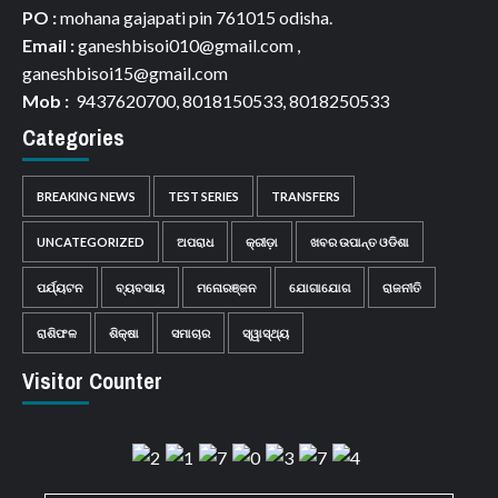
PO :
mohana gajapati pin 761015 odisha.
Email :
ganeshbisoi010@gmail.com ,
ganeshbisoi15@gmail.com
Mob :
9437620700, 8018150533, 8018250533
Categories
BREAKING NEWS
TEST SERIES
TRANSFERS
UNCATEGORIZED
ଅପରାଧ
କ୍ରୀଡ଼ା
ଖବର ଉପାନ୍ତ ଓଡିଶା
ପର୍ଯ୍ୟଟନ
ବ୍ୟବସାୟ
ମନୋରଞ୍ଜନ
ଯୋଗାଯୋଗ
ରାଜନୀତି
ରାଶିଫଳ
ଶିକ୍ଷା
ସମାଚାର
ସ୍ୱାସ୍ଥ୍ୟ
Visitor Counter