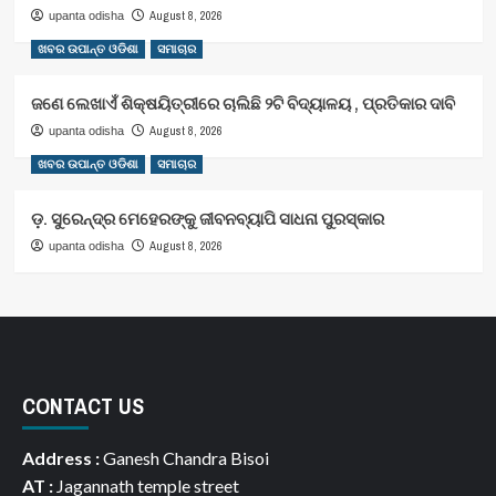
August 8, 2026
upanta odisha
ଖବର ଉପାନ୍ତ ଓଡିଶା
ସମାଚାର
ଜଣେ ଲେଖାଏଁ ଶିକ୍ଷୟିତ୍ରୀରେ ଚାଲିଛି ୨ଟି ବିଦ୍ୟାଳୟ , ପ୍ରତିକାର ଦାବି
August 8, 2026
upanta odisha
ଖବର ଉପାନ୍ତ ଓଡିଶା
ସମାଚାର
ଡ଼. ସୁରେନ୍ଦ୍ର ମେହେରଙ୍କୁ ଜୀବନବ୍ୟାପି ସାଧନା ପୁରସ୍କାର
August 8, 2026
upanta odisha
CONTACT US
Address :
Ganesh Chandra Bisoi
AT :
Jagannath temple street