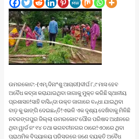
ଉମରକୋଟ:-(ଏମ୍.ଦିନା°ଶୁ ଆଚାରୀ)ଦୀର୍ଘ ୮,୯ ମାସ ହେବ
ଅବୈଧ କବ୍ଜା କରାଯାଇଥିବା ଜାଗାକୁ ମୁକ୍ତ କରିଛି ସ୍ଥାନୀୟ
ପ୍ରଶାସନ!ସାହି ବାସିନ୍ଦା ଉକ୍ତ ଜାଗାରେ ବନ୍ଧା ଯାଇଥିବା
ବାଡ଼ କୁ ଭାଙ୍ଗି ଦେଇଛନ୍ତି!ଏଭଳି ଏକ ଦୃଶ୍ୟ ଦେଖିବାକୁ ମିଳିଛି
ନବରଙ୍ଗପୁର ଜିଲ୍ଲା ଉମରକୋଟ ପୌର ପରିଷଦ ଅଧୀନରେ
ଥିବା ୱାର୍ଡ ନଂ ୧୪ ତଥା ଭଗବତୀନଗର ଠାରେ!ଏଠାରେ ଥିବା
ପ୍ରାଥମିକ ବିଦ୍ୟାଳୟ ପରିସରରେ ଜଣେ ବ୍ୟକ୍ତି ଅବୈଧ