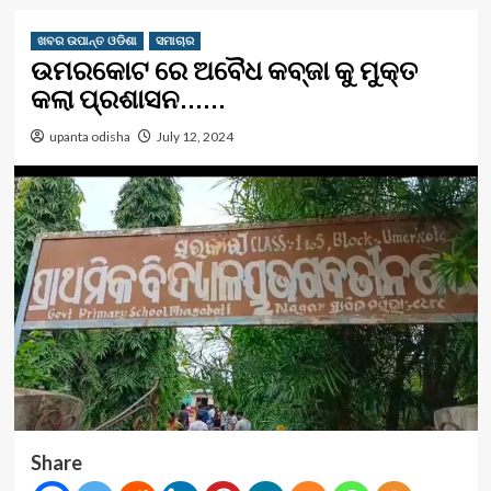
ଖବର ଉପାନ୍ତ ଓଡିଶା
ସମାଚାର
ଉମରକୋଟ ରେ ଅବୈଧ କବ୍ଜା କୁ ମୁକ୍ତ
କଲା ପ୍ରଶାସନ……
upanta odisha
July 12, 2024
Share