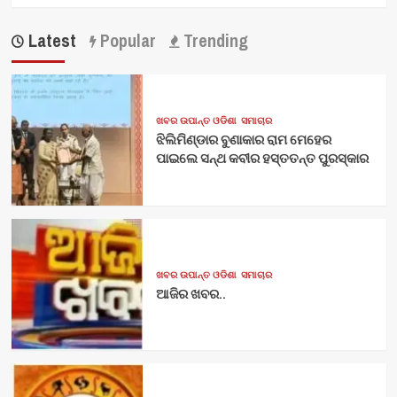
Latest
Popular
Trending
ଖବର ଉପାନ୍ତ ଓଡିଶା
ସମାଚାର
ଝିଲିମିଣ୍ଡାର ବୁଣାକାର ରାମ ମେହେର
ପାଇଲେ ସନ୍ଥ କବୀର ହସ୍ତତନ୍ତ ପୁରସ୍କାର
ଖବର ଉପାନ୍ତ ଓଡିଶା
ସମାଚାର
ଆଜିର ଖବର..