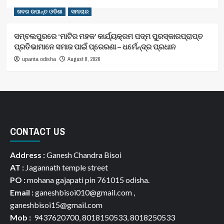
ଖବର ଉପାନ୍ତ ଓଡିଶା
ସମାଚାର
ସମ୍ବଲପୁରରେ ‘ମାଟିର ମହକ’ କାର୍ଯ୍ୟକ୍ରମ ପଦ୍ମ ପୁରସ୍କାରପ୍ରାପ୍ତ
ପ୍ରତିଭାମାନେ ସମାଜ ପାଇଁ ପ୍ରେରଣା – ଧର୍ମେନ୍ଦ୍ର ପ୍ରଧାନ
August 8, 2026
upanta odisha
CONTACT US
Address :
Ganesh Chandra Bisoi
AT :
Jagannath temple street
PO :
mohana gajapati pin 761015 odisha.
Email :
ganeshbisoi010@gmail.com ,
ganeshbisoi15@gmail.com
Mob :
9437620700, 8018150533, 8018250533