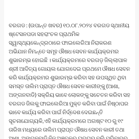
ବରଗଡ : (ଉପାନ୍ତ ଖବର) ୧୦.୦୮.୨୦୨୪ ବରଗଡ ସ୍ଥାନୀୟ
ଷ୍ଟେସନପଡା ସହରାଂଚଳ ପ୍ରାଥମିକ
ସ୍ୱାସ୍ଥ୍ୟକେନ୍ଦ୍ରଠାରେ ଫାଇଲେରିଆ ନିରାକରଣ
ଅଭିଯାନ ନିମନ୍ତେ ସମୂହ ଔଷଧ ସେବନ କାର୍ଯ୍ୟକ୍ରମର
ଶୁଭାରମ୍ଭ ହୋଇଛି । କାର୍ଯ୍ୟକ୍ରମରେ ବରଗଡ଼ ଜିଲ୍ଲାପାଳ
ଶ୍ରୀ ଆଦିତ୍ୟ ଗୋୟଲ ଯୋଗଦେଇ ପ୍ରଥମେ ଔଷଧ ସେବନ
କରି କାର୍ଯ୍ୟକ୍ରମର ଶୁଭାରମ୍ଭ କରିବା ସହ ଉପସ୍ଥିତ ଥିବା
ସମସ୍ତ ତାଲିମ ପ୍ରାପ୍ତ ଔଷଧ ସେବନ କାରୀଙ୍କୁ (ଆଶା,
ଅଙ୍ଗନବାଡି) ସକ୍ରିୟ ଭାବେ ଲୋକଙ୍କୁ ସଚେତନ କରିବା ସହ
ବରଗଡ ଜିଲକୁ ଫାଇଲେରିଆ ମୁକ୍ତ କରିବା ପାଇଁ ନିଷ୍ଠାପର
ଭାବେ କାର୍ଯ୍ୟ କରିବା ପାଇଁ ନିର୍ଦ୍ଦେଶ ଦେଇଛନ୍ତି
ସୂଚନାଯୋଗ୍ୟକି,ଏହି କାର୍ଯ୍ୟକ୍ରମରେ ଅଗଷ୍ଟ ୧୦ ରୁ ୧୯
ତାରିଖ ମଧ୍ୟରେ ତାଲିମ ପ୍ରାପ୍ତ ଔଷଧ ସେବନ କାରୀ ତଥା
ଆଶା, ଅଙ୍ଗନବାଡି ନିଜ ଅଞ୍ଚଳର ଘରଘର ବୁଲି ପରିବାରର