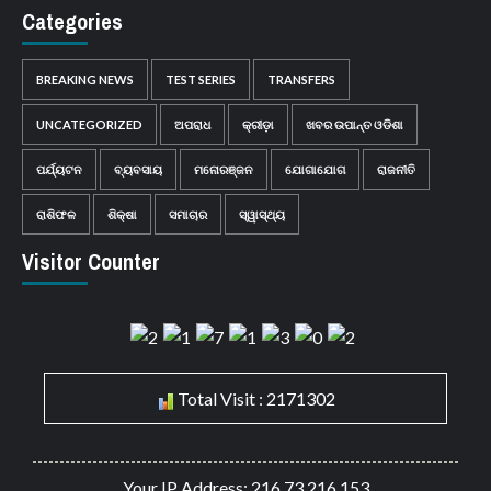
Categories
BREAKING NEWS
TEST SERIES
TRANSFERS
UNCATEGORIZED
ଅପରାଧ
କ୍ରୀଡ଼ା
ଖବର ଉପାନ୍ତ ଓଡିଶା
ପର୍ଯ୍ୟଟନ
ବ୍ୟବସାୟ
ମନୋରଞ୍ଜନ
ଯୋଗାଯୋଗ
ରାଜନୀତି
ରାଶିଫଳ
ଶିକ୍ଷା
ସମାଚାର
ସ୍ୱାସ୍ଥ୍ୟ
Visitor Counter
Total Visit : 2171302
Your IP Address: 216.73.216.153