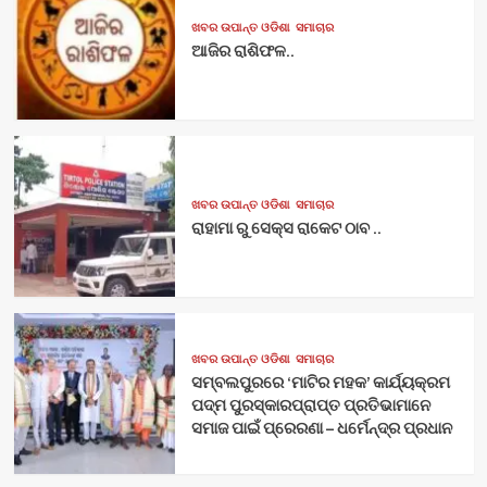
ଖବର ଉପାନ୍ତ ଓଡିଶା
ସମାଚାର
ଆଜିର ରାଶିଫଳ..
ଖବର ଉପାନ୍ତ ଓଡିଶା
ସମାଚାର
ରାହାମା ରୁ ସେକ୍ସ ରାକେଟ ଠାବ ..
ଖବର ଉପାନ୍ତ ଓଡିଶା
ସମାଚାର
ସମ୍ବଲପୁରରେ ‘ମାଟିର ମହକ’ କାର୍ଯ୍ୟକ୍ରମ
ପଦ୍ମ ପୁରସ୍କାରପ୍ରାପ୍ତ ପ୍ରତିଭାମାନେ
ସମାଜ ପାଇଁ ପ୍ରେରଣା – ଧର୍ମେନ୍ଦ୍ର ପ୍ରଧାନ