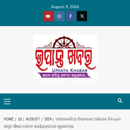
Skip
August 9, 2026
to
content
Youtube
Vimeo
Facebook
Twitter
UPANT ODISHA NO. 1 ODIA CHANNEL
Primary
Menu
HOME
10
AUGUST
2024
ଫାଇଲେରିଆ ନିରାକରଣ ଅଭିଯାନ ନିମନ୍ତେ
ସମୂହ ଔଷଧ ସେବନ କାର୍ଯ୍ୟକ୍ରମର ଶୁଭାରମ୍ଭ