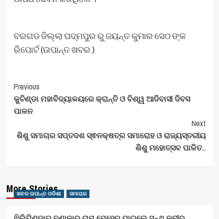
ବରଗଡ ଜିଲ୍ଲା ପଦ୍ମପୁର ରୁ ଜୟନ୍ତ କୁମାର ସେଠ ଙ୍କ
ରିପୋର୍ଟ (ଉପାନ୍ତ ଖବର )
Post
Previous
କୁଚିଣ୍ଡା ମହାବିଦ୍ୟାଳୟରେ କ୍ରାନ୍ତି ଓ ବିଶ୍ୱ ଆଦିବାସୀ ଦିବସ
Navigation
ପାଳନ
Next
ଶିଶୁ ସମାଚାର ସପ୍ତଦଶ ସ୍ଵନକ୍ଷତ୍ର ସମାରୋହ ଓ ରାଜ୍ୟସ୍ତରୀୟ
ଶିଶୁ ମହୋତ୍ସବ ପାଳିତ..
More Stories
ଖବର ଉପାନ୍ତ ଓଡିଶା
ସମାଚାର
ଝିଲିମିଣ୍ଡାର ବୁଣାକାର ରାମ ମେହେର ପାଇଲେ ସନ୍ଥ କବୀର