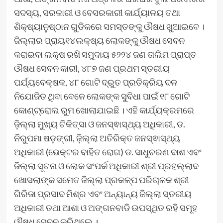
ସଦସ୍ୟ, ସରକାରୀ ଓ ବେସରକାରୀ କାର୍ଯ୍ୟାଳୟ ତଥା
ଶିକ୍ଷ୍ୟାନୁଷ୍ଠାନ ଗୁଡିକରେ ସମସ୍ତଙ୍କୁ ଔଷଧ ଖୁଆଇବେ ।
ଜିଲ୍ଲାର ପ୍ରାୟ୧୪ଲକ୍ଷ୍ୟ ଲୋକଙ୍କୁ ଔଷଧ ସେବନ
କରାଇବା ଲକ୍ଷ ରଖି ସମୁଦାୟ ୫୨୨୪ ଜଣ ତାଲିମ ପ୍ରାପ୍ତ
ଔଷଧ ସେବନ କାରୀ, ୪୮୭ ଜଣ ପ୍ରଥମ ସ୍ତରୀୟ
ପର୍ଯ୍ୟବେକ୍ଷକ, ୪୮ ଗୋଟି ଦ୍ରୁତ ପ୍ରତିକ୍ରିୟ ଦଳ
ନିଯୋଜିତ ଥିବା ବେଳେ ଲୋକଙ୍କ ସୁବିଧା ପାଇଁ ୧୮ ଗୋଟି
କୋଣ୍ଟ୍ରୋଲ ରୁମ ଖୋଲାଯାଇଛି । ଏହି କାର୍ଯ୍ୟକ୍ରମରେ
ଜ଼ିଲ୍ଲା ମୁଖ୍ୟ ଚିକିତ୍ସା ଓ ଜନସ୍ଵାସ୍ଥ୍ୟ ଅଧିକାରୀ, ଡ.
ନିରୁପମା ଷଡ଼ଙ୍ଗୀ, ଜ଼ିଲ୍ଲା ଅତିରିକ୍ତ ଜନସ୍ଵାସ୍ଥ୍ୟ
ଅଧିକାରୀ (ଭେକ୍ଟର ବାହିତ ରୋଗ) ଡ. ସାଧୁଚରଣ ଦାଶ ଏବଂ
ଜିଲ୍ଲା ସୂଚନା ଓ ଲୋକ ସଂପର୍କ ଅଧିକାରୀ ଶ୍ରୀ ପ୍ରହଲ୍ଲାଦ
ଖୋସଲାଙ୍କ ସମେତ ଜିଲ୍ଲା ପ୍ରକଳ୍ପ ପରିଚାଳକ ଶ୍ରୀ
ଗିରିଜା ପ୍ରସାଦ ମିଶ୍ର ଏବଂ ଅନ୍ୟାନ୍ୟ ଜିଲ୍ଲା ସ୍ତରୀୟ
ଅଧିକାରୀ ତଥା ଆଶା ଓ ଅଙ୍ଗନବାଡି ଉପସ୍ଥିତ ରହି ସମୂହ
ଔଷଧ ସେବନ କରିଥିଲେ ।