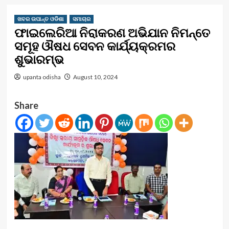
ଖବର ଉପାନ୍ତ ଓଡିଶା
ସମାଚାର
ଫାଇଲେରିଆ ନିରାକରଣ ଅଭିଯାନ ନିମନ୍ତେ
ସମୂହ ଔଷଧ ସେବନ କାର୍ଯ୍ୟକ୍ରମର
ଶୁଭାରମ୍ଭ
upanta odisha
August 10, 2024
Share