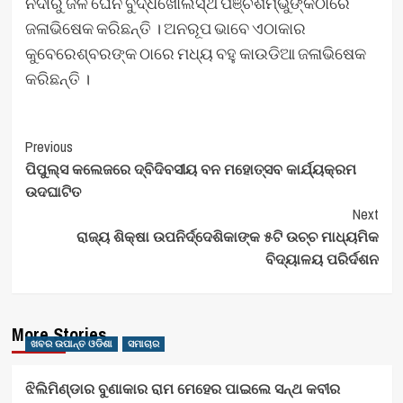
ନଦୀରୁ ଜଳ ଘେନି ବୁଦ୍ଧଖୋଲସ୍ଥ ପଞ୍ଚଶମ୍ଭୁଙ୍କଠାରେ
ଜଳାଭିଷେକ କରିଛନ୍ତି । ଅନରୂପ ଭାବେ ଏଠାକାର
କୁବେରେଶ୍ବରଙ୍କ ଠାରେ ମଧ୍ୟ ବହୁ କାଉଡିଆ ଜଳାଭିଷେକ
କରିଛନ୍ତି ।
Post
Previous
ପିପୁଲ୍ସ କଲେଜରେ ଦ୍ବିଦିବସୀୟ ବନ ମହୋତ୍ସବ କାର୍ଯ୍ୟକ୍ରମ
Navigation
ଉଦଘାଟିତ
Next
ରାଜ୍ୟ ଶିକ୍ଷା ଉପନିର୍ଦ୍ଦେଶିକାଙ୍କ ୫ଟି ଉଚ୍ଚ ମାଧ୍ୟମିକ
ବିଦ୍ୟାଳୟ ପରିର୍ଦଶନ
More Stories
ଖବର ଉପାନ୍ତ ଓଡିଶା
ସମାଚାର
ଝିଲିମିଣ୍ଡାର ବୁଣାକାର ରାମ ମେହେର ପାଇଲେ ସନ୍ଥ କବୀର