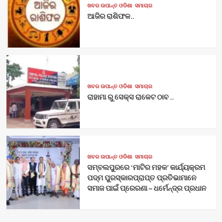
ଖବର ଉପାନ୍ତ ଓଡିଶା
ସମାଚାର
ଆଜିର ରାଶିଫଳ..
ଖବର ଉପାନ୍ତ ଓଡିଶା
ସମାଚାର
ରାହାମା ରୁ ସେକ୍ସ ରାକେଟ ଠାବ ..
ଖବର ଉପାନ୍ତ ଓଡିଶା
ସମାଚାର
ସମ୍ବଲପୁରରେ ‘ମାଟିର ମହକ’ କାର୍ଯ୍ୟକ୍ରମ
ପଦ୍ମ ପୁରସ୍କାରପ୍ରାପ୍ତ ପ୍ରତିଭାମାନେ
ସମାଜ ପାଇଁ ପ୍ରେରଣା – ଧର୍ମେନ୍ଦ୍ର ପ୍ରଧାନ