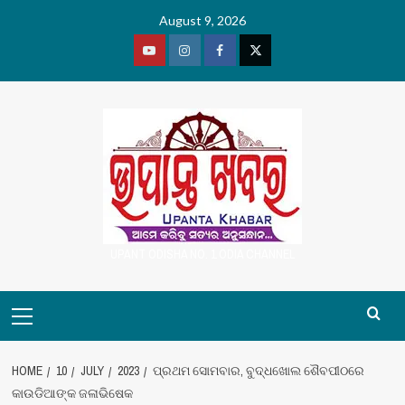
Skip
August 9, 2026
to
content
Youtube
Vimeo
Facebook
Twitter
UPANT ODISHA NO. 1 ODIA CHANNEL
Primary
Menu
HOME
10
JULY
2023
ପ୍ରଥମ ସୋମବାର, ବୁଦ୍ଧଖୋଲ ଶୈବପୀଠରେ
କାଉଡିଆଙ୍କ ଜଳାଭିଷେକ