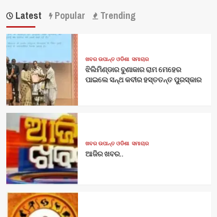
Latest
Popular
Trending
ଖବର ଉପାନ୍ତ ଓଡିଶା
ସମାଚାର
ଝିଲିମିଣ୍ଡାର ବୁଣାକାର ରାମ ମେହେର
ପାଇଲେ ସନ୍ଥ କବୀର ହସ୍ତତନ୍ତ ପୁରସ୍କାର
ଖବର ଉପାନ୍ତ ଓଡିଶା
ସମାଚାର
ଆଜିର ଖବର..