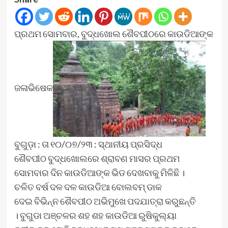
ପ୍ରଥମ ସୋମବାର, ବୁଦ୍ଧଖୋଲ ଶୈବପୀଠରେ କାଉଡିଆଙ୍କ
ଜଳାଭିଷେକ
ବୁଗୁଡ଼ା : ତା ୧୦/୦୭/୨୩ : ସ୍ଥାନୀୟ ପ୍ରସିଦ୍ଧ
ଶୈବପୀଠ ବୁଦ୍ଧଖୋଲରେ ଶ୍ରାବଣ ମାସର ପ୍ରଥମ
ସୋମବାର ଦିନ କାଉଡିଆଙ୍କ ଭିଡ ଦେଖବାକୁ ମିଳିଛି ।
ଚଳିତ ବର୍ଷ ଦଳ ଦଳ କାଉଡିଆ ବୋଲବମ୍ ଡାକ
ଦେଇ ବିଭିନ୍ନ ଶୈବପୀଠ ଅଭିମୁଖେ ପଦଯାତ୍ରା କରୁଛନ୍ତି
। ବୁଗୁଡା ଅଞ୍ଚଳର ଶହ ଶହ କାଉଡିଆ ରୁଷିକୁଲ୍ୟା