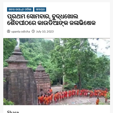
ଖବର ଉପାନ୍ତ ଓଡିଶା
ସମାଚାର
ପ୍ରଥମ ସୋମବାର, ବୁଦ୍ଧଖୋଲ
ଶୈବପୀଠରେ କାଉଡିଆଙ୍କ ଜଳାଭିଷେକ
upanta odisha
July 10, 2023
Share