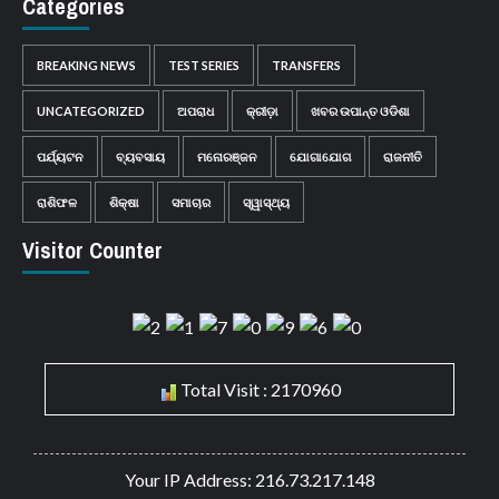
Categories
BREAKING NEWS
TEST SERIES
TRANSFERS
UNCATEGORIZED
ଅପରାଧ
କ୍ରୀଡ଼ା
ଖବର ଉପାନ୍ତ ଓଡିଶା
ପର୍ଯ୍ୟଟନ
ବ୍ୟବସାୟ
ମନୋରଞ୍ଜନ
ଯୋଗାଯୋଗ
ରାଜନୀତି
ରାଶିଫଳ
ଶିକ୍ଷା
ସମାଚାର
ସ୍ୱାସ୍ଥ୍ୟ
Visitor Counter
Total Visit : 2170960
Your IP Address: 216.73.217.148