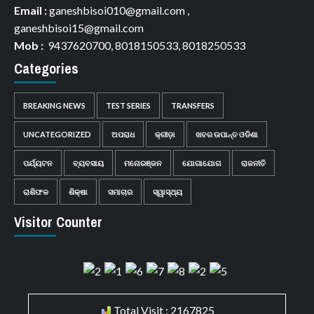
Email :
ganeshbisoi010@gmail.com ,
ganeshbisoi15@gmail.com
Mob :
9437620700, 8018150533, 8018250533
Categories
BREAKING NEWS
TEST SERIES
TRANSFERS
UNCATEGORIZED
ଅପରାଧ
କ୍ରୀଡ଼ା
ଖବର ଉପାନ୍ତ ଓଡିଶା
ପର୍ଯ୍ୟଟନ
ବ୍ୟବସାୟ
ମନୋରଞ୍ଜନ
ଯୋଗାଯୋଗ
ରାଜନୀତି
ରାଶିଫଳ
ଶିକ୍ଷା
ସମାଚାର
ସ୍ୱାସ୍ଥ୍ୟ
Visitor Counter
Total Visit : 2167825