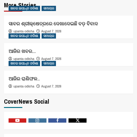
More Stories
ଖବର ଉପାନ୍ତ ଓଡିଶା
ସମାଚାର
ସାବର ଶ୍ରୀକ୍ଷେତ୍ରରେ ଦେଖାଦେଇଛି ବଡ଼ ବିବାଦ
August 7, 2026
upanta odisha
ଖବର ଉପାନ୍ତ ଓଡିଶା
ସମାଚାର
ଆଜିର ଖବର…
August 7, 2026
upanta odisha
ଖବର ଉପାନ୍ତ ଓଡିଶା
ସମାଚାର
ଆଜିର ରାଶିଫଳ..
August 7, 2026
upanta odisha
CoverNews Social
Youtube
Vimeo
Facebook
Twitter