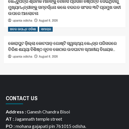
କେନ୍ଦୁପତ୍ର ଶ୍ରମିକ ମାନଙ୍କୁ ବୋନସ ପ୍ରଦାନ ନିଷ୍ପତ୍ତି ଦେଇଥିବାରୁ
ମୁଖ୍ୟମନ୍ତ୍ରୀଙ୍କୁ ସମ୍ବର୍ଦ୍ଧନା କଲେ ବରଗଡ ସାଂସଦ:୩ଟି ପ୍ରମୁଖ ଦାବୀ
ଉପରେ ଆଲୋଚନା
August 6, 2026
upanta odisha
ଖବର ଉପାନ୍ତ ଓଡିଶା
ସମାଚାର
କୋରାପୁଟ ଜ଼ିଲ୍ଲା କୋଟପାଡ଼ ଗୋଷ୍ଟି ସ୍ୱାସ୍ଥ୍ୟ କେନ୍ଦ୍ର ପରିସରରେ
ତିରିଶ ଶଯ୍ୟା ବିଶିଷ୍ଠ ନୂତନ କୋଠାର ଉଦଘାଟନ ସ୍ଥାନୀୟ ବିଧାୟକ..
August 6, 2026
upanta odisha
CONTACT US
Address :
Ganesh Chandra Bisoi
AT :
Jagannath temple street
PO :
mohana gajapati pin 761015 odisha.