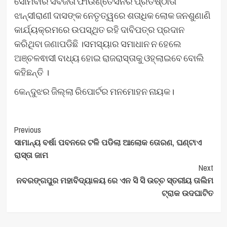
ସୋମବାର ସର୍ବଜିତା ଫାଉଣ୍ତେସନର ପ୍ରତିଷ୍ଠାତା
ଝାନ୍ସୀରାଣୀ ଦାସଙ୍କ ନେତୃତ୍ୱରେ ଶତାଧିକ ଲୋକ ଜନଶୁଣାଣି
କାର୍ଯ୍ୟକ୍ରମରେ ଉପସ୍ଥିତ ରହି ଦାବିପତ୍ର ପ୍ରଦାନ
କରିଥିବା ଜଣାପଡିଛି ।ସମସ୍ୟାର ସମାଧାନ ନ ହେଲେ
ଅଞ୍ଚଳଵାସୀ ବାଧ୍ୟ ହୋଇ ରାଜରାସ୍ତାକୁ ଓହ୍ଲାଇବେ ବୋଲି
କହିଛନ୍ତି ।
କେନ୍ଦୁଝର ଜିଲ୍ଲା ରିପୋର୍ଟର ମନମୋହନ ନାୟକ।
Post
Previous
ସାମାନ୍ୟ ବର୍ଷା ପବନରେ ଟଳି ପଡିଲା ଆଲୋକ ତୋରଣ, ଘଣ୍ଟାଏ
Navigation
ରାସ୍ତା ଜାମ
Next
ନବରଙ୍ଗପୁର ମହାବିଦ୍ୟାଳୟ ରେ ଏନ ସି ସି ଉଚ୍ଚ ସ୍ତରୀୟ ତାଲିମ
ଟ୍ରାକ ଉଦଘାଟିତ