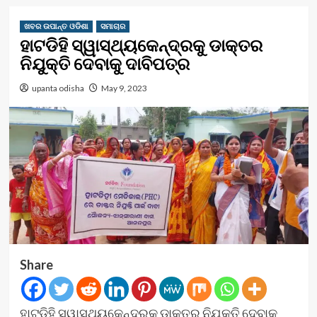
ଖବର ଉପାନ୍ତ ଓଡିଶା
ସମାଚାର
ହାଟଡିହି ସ୍ୱାସ୍ଥ୍ୟକେନ୍ଦ୍ରକୁ ଡାକ୍ତର
ନିଯୁକ୍ତି ଦେବାକୁ ଦାବିପତ୍ର
upanta odisha
May 9, 2023
Share
ହାଟଡିହି ସ୍ୱାସ୍ଥ୍ୟକେନ୍ଦ୍ରକୁ ଡାକ୍ତର ନିଯୁକ୍ତି ଦେବାକୁ