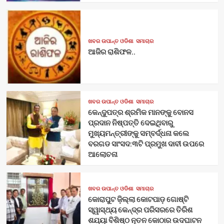
ଖବର ଉପାନ୍ତ ଓଡିଶା
ସମାଚାର
ଆଜିର ରାଶିଫଳ..
ଖବର ଉପାନ୍ତ ଓଡିଶା
ସମାଚାର
କେନ୍ଦୁପତ୍ର ଶ୍ରମିକ ମାନଙ୍କୁ ବୋନସ
ପ୍ରଦାନ ନିଷ୍ପତ୍ତି ଦେଇଥିବାରୁ
ମୁଖ୍ୟମନ୍ତ୍ରୀଙ୍କୁ ସମ୍ବର୍ଦ୍ଧନା କଲେ
ବରଗଡ ସାଂସଦ:୩ଟି ପ୍ରମୁଖ ଦାବୀ ଉପରେ
ଆଲୋଚନା
ଖବର ଉପାନ୍ତ ଓଡିଶା
ସମାଚାର
କୋରାପୁଟ ଜ଼ିଲ୍ଲା କୋଟପାଡ଼ ଗୋଷ୍ଟି
ସ୍ୱାସ୍ଥ୍ୟ କେନ୍ଦ୍ର ପରିସରରେ ତିରିଶ
ଶଯ୍ୟା ବିଶିଷ୍ଠ ନୂତନ କୋଠାର ଉଦଘାଟନ