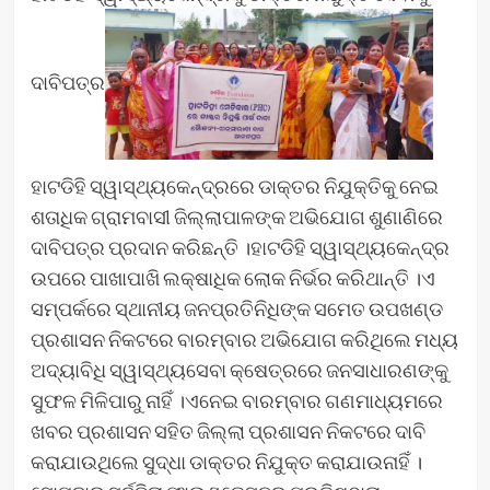
ଦାବିପତ୍ର
ହାଟଡିହି ସ୍ୱାସ୍ଥ୍ୟକେନ୍ଦ୍ରରେ ଡାକ୍ତର ନିଯୁକ୍ତିକୁ ନେଇ
ଶତାଧିକ ଗ୍ରାମବାସୀ ଜିଲ୍ଲାପାଳଙ୍କ ଅଭିଯୋଗ ଶୁଣାଣିରେ
ଦାବିପତ୍ର ପ୍ରଦାନ କରିଛନ୍ତି ।ହାଟଡିହି ସ୍ୱାସ୍ଥ୍ୟକେନ୍ଦ୍ର
ଉପରେ ପାଖାପାଖି ଲକ୍ଷାଧିକ ଲୋକ ନିର୍ଭର କରିଥାନ୍ତି ।ଏ
ସମ୍ପର୍କରେ ସ୍ଥାନୀୟ ଜନପ୍ରତିନିଧିଙ୍କ ସମେତ ଉପଖଣ୍ଡ
ପ୍ରଶାସନ ନିକଟରେ ବାରମ୍ବାର ଅଭିଯୋଗ କରିଥିଲେ ମଧ୍ୟ
ଅଦ୍ୟାବିଧି ସ୍ୱାସ୍ଥ୍ୟସେବା କ୍ଷେତ୍ରରେ ଜନସାଧାରଣଙ୍କୁ
ସୁଫଳ ମିଳିପାରୁ ନାହିଁ ।ଏନେଇ ବାରମ୍ବାର ଗଣମାଧ୍ୟମରେ
ଖବର ପ୍ରଶାସନ ସହିତ ଜିଲ୍ଲା ପ୍ରଶାସନ ନିକଟରେ ଦାବି
କରାଯାଉଥିଲେ ସୁଦ୍ଧା ଡାକ୍ତର ନିଯୁକ୍ତ କରାଯାଉନାହିଁ ।