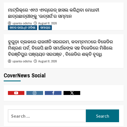
ମାଟ୍ରିକ୍‌ରେ ଏ୧ଓ ଏ୨ଗ୍ରେଡ୍‌ ହାସଲ କରିଥିବା ମେଧାବୀ
ଛାତ୍ରଛାତ୍ରୀଙ୍କୁ ‘ଉତ୍ସର୍ଗ’ର ସମ୍ମାନ
August 8, 2026
upanta odisha
ଖବର ଉପାନ୍ତ ଓଡିଶା
ସମାଚାର
ବୁଗୁଡ଼ା ବ୍ଲକରେ ରାଜନୀତି ସରଗରମ, କଦମ୍ବମଠରେ ବିଜେଡିର
ମିଶ୍ରଣ ପର୍ବ, ବିଜେପି ଛାଡି ସମର୍ଥକଙ୍କ ସହ ବିଜେଡିରେ ମିଶିଲେ
ବିରଞ୍ଚିପୁର ପଞ୍ଚାୟତ ସରପଞ୍ଚ , ବିଜେଡିର ଶକ୍ତି ବୃଦ୍ଧି
August 8, 2026
upanta odisha
CoverNews Social
Youtube
Vimeo
Facebook
Twitter
Search
for: