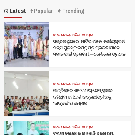
Latest
Popular
Trending
ଖବର ଉପାନ୍ତ ଓଡିଶା
ସମାଚାର
ସମ୍ବଲପୁରରେ ‘ମାଟିର ମହକ’ କାର୍ଯ୍ୟକ୍ରମ
ପଦ୍ମ ପୁରସ୍କାରପ୍ରାପ୍ତ ପ୍ରତିଭାମାନେ
ସମାଜ ପାଇଁ ପ୍ରେରଣା – ଧର୍ମେନ୍ଦ୍ର ପ୍ରଧାନ
ଖବର ଉପାନ୍ତ ଓଡିଶା
ସମାଚାର
ମାଟ୍ରିକ୍‌ରେ ଏ୧ଓ ଏ୨ଗ୍ରେଡ୍‌ ହାସଲ
କରିଥିବା ମେଧାବୀ ଛାତ୍ରଛାତ୍ରୀଙ୍କୁ
‘ଉତ୍ସର୍ଗ’ର ସମ୍ମାନ
ଖବର ଉପାନ୍ତ ଓଡିଶା
ସମାଚାର
ବୁଗୁଡ଼ା ବ୍ଲକରେ ରାଜନୀତି ସରଗରମ,