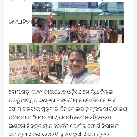
ଉଦଘାଟିତ।
ବୋଲଗଡ଼, ୦୬/୧୦(ଉପାନ୍ତ ଓଡ଼ିଶା) ଖୋର୍ଦ୍ଧା ଜିଲ୍ଲା
ତରତୁଆସ୍ଥିତ ଇଣ୍ଡୋ ତିବ୍ବତୀୟାନ ବୋର୍ଡ଼ର ପୋଲିସ
ଫୋର୍ସ ତରଫରୁ ଗୁରୁବାର ଦିନ ବୋଲଗଡ଼ ବ୍ଲକ କାର୍ଯ୍ୟାଳୟ
ପରିସରରେ “ମେରୀ ମାଟି, ମେରl ଦେଶ”କାର୍ଯ୍ୟକ୍ରମ
ଇଣ୍ଡୋ ତିବ୍ବତୀୟାନ ବୋର୍ଡର ପୋଲିସ ଫୋର୍ସ ବିଭାଗର
କମାଣ୍ଡାର ନରେନ୍ଦ୍ର ସିଂହ ଓ଼ ସହକl ରି କମlଣ୍ଡର