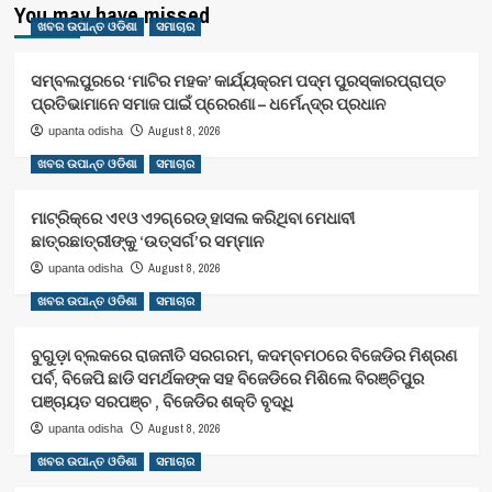
You may have missed
ଖବର ଉପାନ୍ତ ଓଡିଶା
ସମାଚାର
ସମ୍ବଲପୁରରେ ‘ମାଟିର ମହକ’ କାର୍ଯ୍ୟକ୍ରମ ପଦ୍ମ ପୁରସ୍କାରପ୍ରାପ୍ତ
ପ୍ରତିଭାମାନେ ସମାଜ ପାଇଁ ପ୍ରେରଣା – ଧର୍ମେନ୍ଦ୍ର ପ୍ରଧାନ
August 8, 2026
upanta odisha
ଖବର ଉପାନ୍ତ ଓଡିଶା
ସମାଚାର
ମାଟ୍ରିକ୍‌ରେ ଏ୧ଓ ଏ୨ଗ୍ରେଡ୍‌ ହାସଲ କରିଥିବା ମେଧାବୀ
ଛାତ୍ରଛାତ୍ରୀଙ୍କୁ ‘ଉତ୍ସର୍ଗ’ର ସମ୍ମାନ
August 8, 2026
upanta odisha
ଖବର ଉପାନ୍ତ ଓଡିଶା
ସମାଚାର
ବୁଗୁଡ଼ା ବ୍ଲକରେ ରାଜନୀତି ସରଗରମ, କଦମ୍ବମଠରେ ବିଜେଡିର ମିଶ୍ରଣ
ପର୍ବ, ବିଜେପି ଛାଡି ସମର୍ଥକଙ୍କ ସହ ବିଜେଡିରେ ମିଶିଲେ ବିରଞ୍ଚିପୁର
ପଞ୍ଚାୟତ ସରପଞ୍ଚ , ବିଜେଡିର ଶକ୍ତି ବୃଦ୍ଧି
August 8, 2026
upanta odisha
ଖବର ଉପାନ୍ତ ଓଡିଶା
ସମାଚାର