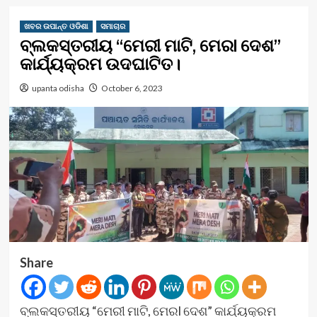
ଖବର ଉପାନ୍ତ ଓଡିଶା
ସମାଚାର
ବ୍ଲକସ୍ତରୀୟ “ମେରୀ ମାଟି, ମେରl ଦେଶ”
କାର୍ଯ୍ୟକ୍ରମ ଉଦଘାଟିତ।
upanta odisha
October 6, 2023
Share
ବ୍ଲକସ୍ତରୀୟ “ମେରୀ ମାଟି, ମେରl ଦେଶ” କାର୍ଯ୍ୟକ୍ରମ