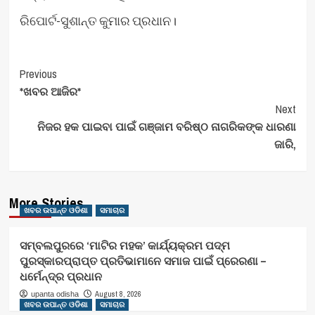
ରିପୋର୍ଟ-ସୁଶାନ୍ତ କୁମାର ପ୍ରଧାନ।
Post
Previous
*ଖବର ଆଜିର*
Navigation
Next
ନିଜର ହକ ପାଇବା ପାଇଁ ଗଞ୍ଜାମ ବରିଷ୍ଠ ନାଗରିକଙ୍କ ଧାରଣା
ଜାରି,
More Stories
ଖବର ଉପାନ୍ତ ଓଡିଶା
ସମାଚାର
ସମ୍ବଲପୁରରେ ‘ମାଟିର ମହକ’ କାର୍ଯ୍ୟକ୍ରମ ପଦ୍ମ
ପୁରସ୍କାରପ୍ରାପ୍ତ ପ୍ରତିଭାମାନେ ସମାଜ ପାଇଁ ପ୍ରେରଣା –
ଧର୍ମେନ୍ଦ୍ର ପ୍ରଧାନ
August 8, 2026
upanta odisha
ଖବର ଉପାନ୍ତ ଓଡିଶା
ସମାଚାର