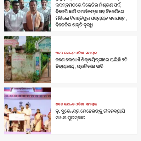
କଦମ୍ବମଠରେ ବିଜେଡିର ମିଶ୍ରଣ ପର୍ବ,
ବିଜେପି ଛାଡି ସମର୍ଥକଙ୍କ ସହ ବିଜେଡିରେ
ମିଶିଲେ ବିରଞ୍ଚିପୁର ପଞ୍ଚାୟତ ସରପଞ୍ଚ ,
ବିଜେଡିର ଶକ୍ତି ବୃଦ୍ଧି
ଖବର ଉପାନ୍ତ ଓଡିଶା
ସମାଚାର
ଜଣେ ଲେଖାଏଁ ଶିକ୍ଷୟିତ୍ରୀରେ ଚାଲିଛି ୨ଟି
ବିଦ୍ୟାଳୟ , ପ୍ରତିକାର ଦାବି
ଖବର ଉପାନ୍ତ ଓଡିଶା
ସମାଚାର
ଡ଼. ସୁରେନ୍ଦ୍ର ମେହେରଙ୍କୁ ଜୀବନବ୍ୟାପି
ସାଧନା ପୁରସ୍କାର