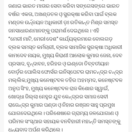
ଜଣାଇ ଭାରତ ମାତାର ସେବା କରିବା ସଙ୍ଗେସଙ୍ଗେ ଭାରତ
ବର୍ଷର ଏକତା, ଅଖଣ୍ଡତଳ ଓ଼ ସୁରକ୍ଷା କରିବା ପାଇଁ ବ୍ଲକ
ମଣ୍ଡଳ ଉର୍ନ୍ନୟନ ଅଧିକାରୀ ଡ଼ଃ ରତିକାନ୍ତ ମିଶ୍ର ସମସ୍ତ
ଜନସାଧାରଣମାନଙ୍କୁ ପରାମର୍ଶ ଦେଇଥିଲେ। ଏହି
“ମେରୀ ମାଟି, ମେରl ଦେଶ” କାର୍ଯ୍ୟକ୍ରମରେ ବୋଲଗଡ଼
ବ୍ଲକ ସମସ୍ତ କର୍ମଚାରୀ, ବ୍ଲକ ସାମାଜିକ ସୁରକ୍ଷା ଅଧିକାରୀ
କାମଦେବ ନାୟକ, ମୁଖ୍ୟ କିରାଣୀ ଆଲୋକ କୁମାର ଜେନା, ଦେବ
ପ୍ରସାଦ, ବୃନ୍ଦାବନ, ହରିହର ଓ଼ ଇଣ୍ଡୋ ତିବ୍ବତୀୟାନ
ବୋର୍ଡ଼ର ପୋଲିସ ଫୋର୍ସର ଇନିସ୍ପେଟର ରାମଚନ୍ଦ୍ର ଚନ୍ଦ୍ର
ମଲ୍ଲିକ,ମୁଖ୍ୟ କନେଷ୍ଟବଳ ତହିର ଅହମ୍ମଦ, କନେଷ୍ଟବଳ
ଅନୁପ ସିଂହ, ମୁଖ୍ୟ କନେଷ୍ଟବଳ ରାଜ କିଶୋର ସ୍ୱାଇଁ,
ଖୋଦ୍ଧା ଜିଲ୍ଲା ନେହୁର ଯୁବ କେନ୍ଦ୍ରର ସମାଜ ସେବୀ
ରାଜେନ୍ଦ୍ର କୁମାର ପଣ୍ଡା ଓ଼ ନିହାର ରଞ୍ଜନ ସାହୁ ପ୍ରମୁଖ
ଯୋଗଦେଇଥିଲେ। ପରିଶେଷରେ ଗ୍ରାମ୍ୟ ଜଳଯୋଗାଣ ଓ଼
ପରିମଳ ସଂସ୍ଥାର ସହାୟକ ବନବିହାରୀ ମହାନ୍ତି ସମସ୍ତଙ୍କୁ
ଧନ୍ୟବାଦ ଅର୍ପଣ କରିଥିଲେ।