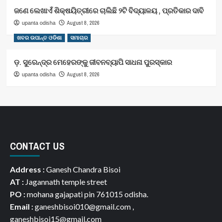
ଜଣେ ଲେଖାଏଁ ଶିକ୍ଷୟିତ୍ରୀରେ ଚାଲିଛି ୨ଟି ବିଦ୍ୟାଳୟ , ପ୍ରତିକାର ଦାବି
August 8, 2026
upanta odisha
ଖବର ଉପାନ୍ତ ଓଡିଶା
ସମାଚାର
ଡ଼. ସୁରେନ୍ଦ୍ର ମେହେରଙ୍କୁ ଜୀବନବ୍ୟାପି ସାଧନା ପୁରସ୍କାର
August 8, 2026
upanta odisha
CONTACT US
Address :
Ganesh Chandra Bisoi
AT :
Jagannath temple street
PO :
mohana gajapati pin 761015 odisha.
Email :
ganeshbisoi010@gmail.com ,
ganeshbisoi15@gmail.com