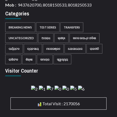
Mob :
9437620700, 8018150533, 8018250533
Categories
BREAKING NEWS
TEST SERIES
TRANSFERS
UNCATEGORIZED
ଅପରାଧ
କ୍ରୀଡ଼ା
ଖବର ଉପାନ୍ତ ଓଡିଶା
ପର୍ଯ୍ୟଟନ
ବ୍ୟବସାୟ
ମନୋରଞ୍ଜନ
ଯୋଗାଯୋଗ
ରାଜନୀତି
ରାଶିଫଳ
ଶିକ୍ଷା
ସମାଚାର
ସ୍ୱାସ୍ଥ୍ୟ
Visitor Counter
Total Visit : 2170056