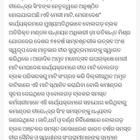
ବୀରେନ୍ଦ୍ର ସିଂହଙ୍କ ନେତୃତ୍ୱରେ ଅନୁଷ୍ଠିତ
ହୋଇଯାଇଅଛି।ଏହି ମେରୀ ମାଟି, ମେରl ଦେଶ”
କାର୍ଯ୍ୟକ୍ରମରେ ମୁଖ୍ୟଅତିଥିଭାବେ ବୋଲଗଡ଼ ବ୍ଲକ
ଅତିରିକ୍ତ ମଣ୍ଡଳ ଉନ୍ନୟନ ଅଧିକାରୀ ଡ଼ଃ ରତିକାନ୍ତ ମିଶ୍ର
ଯୋଗଦେଇ ଦେଶର ୭୫ବର୍ଷ ସାମ୍ବଶ୍ଚରୀକ ଉତ୍ସବ ଅଂଶ
ସ୍ୱରୂପ ଦେଶ ମାତୃକାର ବୀର ସୁପୁତ୍ରମାନଙ୍କୁ ସ୍ୱାଗତ
କରିଥିଲେ। ଆଜାଦିକ ଅମୃତ ମହୋତ୍ସବ ଉପଲକ୍ଷେ ମେରୀ
ମାଟି ମେରାଦେଶ କାର୍ଯ୍ୟକ୍ରମରେ ବୀର ମାଟି ବୋଲଗଡ଼
ବ୍ଲକ ପରିସରସରୁ ମାଟି ସଂଗ୍ରହ କରି ଦିଲ୍ଲୀସ୍ଥିତ ଅମୃତ
ବାଟିକାରେ ଏହି ମାଟି ସ୍ଥାନିତ କରାଯିବା ବୋଲି କମlଣ୍ଡର
ସୂଚନା ଦେଇଥିଲେ ଓ଼ ବୋଲଗଡ଼ ବ୍ଲକର ସମସ୍ତ
କର୍ମଚାରୀମାନେ ଏହି କାର୍ଯ୍ୟକ୍ରମରେ ସହଯୋଗ କରିଥିବାରୁ
କମାଣ୍ଡର ବୀରେନ୍ଦ୍ର ସିଂହ ସମସ୍ତଙ୍କୁ ଧନ୍ୟବାଦ
ଜଣାଇଥିଲେ। ଜାତି,ଧର୍ମ ଓ଼ ବର୍ଣ୍ଣ ନିର୍ବିଶେଷରେ ବୋଲଗଡ଼
ବ୍ଲକ ଅଞ୍ଚଳର ସମସ୍ତ ଜନସାଧାରଣ ଭାରତ ବର୍ଷର ସମସ୍ତ
ବୀର ସୈନିକ ଓ଼ ସ୍ୱାଧୀନତା ସଂଗ୍ରାମୀମାନଙ୍କୁ ସମ୍ମାନ