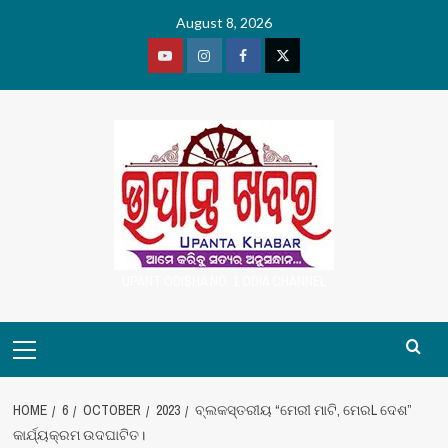
Skip
August 8, 2026
to
content
Youtube
Vimeo
Facebook
Twitter
UPANT ODISHA NO. 1 ODIA CHANNEL
Primary
Menu
HOME
6
OCTOBER
2023
ବ୍ଲକସ୍ତରୀୟ “ମେରୀ ମାଟି, ମେରL ଦେଶ”
କାର୍ଯ୍ୟକ୍ରମ ଉଦଘାଟିତ।