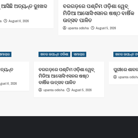
 ଆସିଛି ଅତ୍ୟନ୍ତ ଦୁଃଖଦ
ବରଗଡ଼ରେ ପଶ୍ଚିମ ଓଡ଼ିଶା ୱେବ୍
ମିଡିଆ ଆସୋସିଏସନର ଷଷ୍ଠ ବାର୍ଷିକ
ଉତ୍ସବ ପାଳିତ
August 6, 2026
ha
August 5, 2026
upanta odisha
ସମାଚାର
ଖବର ଉପାନ୍ତ ଓଡିଶା
ସମାଚାର
ଖବର ଉପାନ୍ତ ଓଡ
ଅତ୍ୟନ୍ତ
ବରଗଡ଼ରେ ପଶ୍ଚିମ ଓଡ଼ିଶା ୱେବ୍
ପୁରୀରେ ଶାବନ
ମିଡିଆ ଆସୋସିଏସନର ଷଷ୍ଠ
upanta odish
ବାର୍ଷିକ ଉତ୍ସବ ପାଳିତ
gust 6, 2026
August 5, 2026
upanta odisha