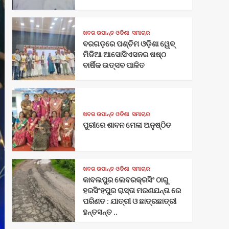
ଖବର ଉପାନ୍ତ ଓଡିଶା
ସମାଚାର
ବରଗଡ଼ରେ ପଶ୍ଚିମ ଓଡ଼ିଶା ୱେବ୍
ମିଡିଆ ଆସୋସିଏସନର ଷଷ୍ଠ
ବାର୍ଷିକ ଉତ୍ସବ ପାଳିତ
ଖବର ଉପାନ୍ତ ଓଡିଶା
ସମାଚାର
ପୁରୀରେ ଶାବନ ମେଳା ଅନୁଷ୍ଠିତ
ଖବର ଉପାନ୍ତ ଓଡିଶା
ସମାଚାର
କାବଲପୁର ଲେବରକ୍ରସିଂ ଠାରୁ
ହରସିଂହପୁର ରାସ୍ତା ମରଣଯନ୍ତା ରେ
ପରିଣତ : ଯାତ୍ରୀ ଓ ଛାତ୍ରଛାତ୍ରୀ
ହନ୍ତସନ୍ତ ..