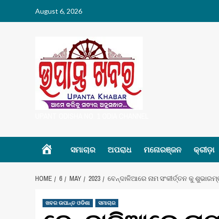
Skip
August 6, 2026
to
content
UPANT ODISHA NO. 1 ODIA CHANNEL
Home
ସମାଚାର
ଅପରାଧ
ମନୋରଞ୍ଜନ
କ୍ରୀଡ଼ା
HOME
6
MAY
2023
ବେନ୍ଦାଳିଆରେ ନାମ ସଂକୀର୍ତ୍ତନ କୁ ଶୁଭାରମ
ଖବର ଉପାନ୍ତ ଓଡିଶା
ସମାଚାର