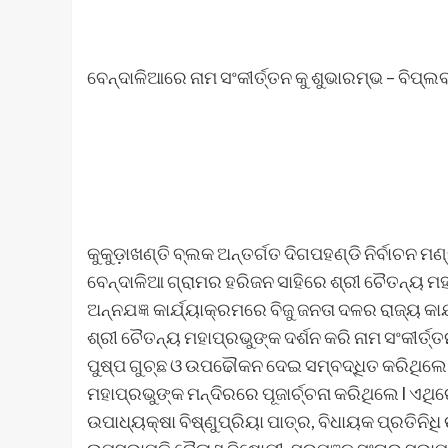
ବେନ୍ଦାଳିଆରେ ନାମ ସଂକୀର୍ତ୍ତନ କୁ ଶୁଭାରମ୍ଭ – ବିପ୍ଲ
କୁକୁଡ଼ାଖଣ୍ତି ବ୍ଲକ ଅନ୍ତର୍ଗତ ଦିଗପହଣ୍ଡି ନିର୍ବାଚନ 
ବେନ୍ଦାଳିଆ ଗ୍ରାମର ହରିଜନ ସାହିରେ ଶ୍ରୀ ଚୈତନ୍ୟ ମହାପ
ଅନ୍ନଯଜ୍ଞ କାର୍ଯ୍ୟାକ୍ରମରେ ବିଜୁ ଜନତା ଦଳର ରାଜ୍ୟ 
ଶ୍ରୀ ଚୈତନ୍ୟ ମହାପ୍ରଭୁଙ୍କ ଦର୍ଶନ କରି ନାମ ସଂକୀର୍ତ୍
ପୁଷ୍ପ ଗୁଚ୍ଛ ଓ ଉପଢୌକନ ଦେଇ ସମ୍ବଦ୍ଧିତ କରିଥିଲେ
ମହାପ୍ରଭୁଙ୍କ ମନ୍ଦିରରେ ପୂଜାର୍ଚ୍ଚନା କରିଥିଲେ l ଏଥି
ଉପାଧ୍ୟକ୍ଷା ବିଷ୍ଣୁପ୍ରିୟା ପାତ୍ର, ବିଧାୟକ ପ୍ରତିନିଧ