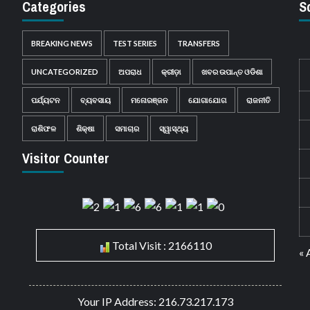
Categories
S
BREAKING NEWS
TEST SERIES
TRANSFERS
UNCATEGORIZED
ଅପରାଧ
କ୍ରୀଡ଼ା
ଖବର ଉପାନ୍ତ ଓଡିଶା
ପର୍ଯ୍ୟଟନ
ବ୍ୟବସାୟ
ମନୋରଞ୍ଜନ
ଯୋଗାଯୋଗ
ରାଜନୀତି
ରାଶିଫଳ
ଶିକ୍ଷା
ସମାଚାର
ସ୍ୱାସ୍ଥ୍ୟ
Visitor Counter
Total Visit : 2166110
« 
Your IP Address: 216.73.217.173