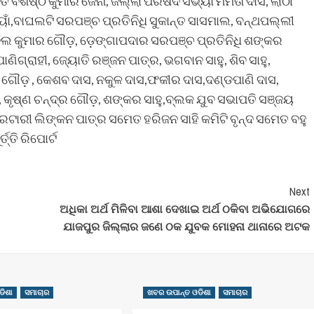
ଶିଷ୍ଠ କୁମାର ଜେନା, ଜିଲ୍ଲା ପରିଷଦ ସଭ୍ୟା ମମତା ଦାସ, ଲାଠୀ
ାଁ,ବାଘଲଟି ସରପଞ୍ଚ ପ୍ରତିନିଧି ସୁକାନ୍ତ ସାସମାଲ, ବନ୍ଥପଲ୍ଲୀ
ଅନିଲ କୁମାର ଗୌଡ଼, ଡ଼େଙ୍ଗାପଦାର ସରପଞ୍ଚ ପ୍ରତିନିଧି ଶଙ୍କର
ପାଣିଗ୍ରାହୀ, ଜ୍ୟୋତି ରଞ୍ଜନ ପାତ୍ର, ଭଗବାନ ସାହୁ, ଶିବ ସାହୁ,
 ଗୌଡ଼ , କେଶବ ଦାସ, ନକୁଳ ଦାସ,ଫକୀର ଦାସ,ଦଣ୍ଡପାଣି ଦାସ,
ା, କୃଷ୍ଣ ଚନ୍ଦ୍ର ଗୌଡ଼, ଶଙ୍କର ସାହୁ,ବ୍ଲକ ଯୁବ ସଭାପତି ସଞ୍ଜୟ
୍ରେଟାରୀ ଲିଙ୍କନ ପାତ୍ର ସମେତ ହରିଜନ ସାହି କମିଟି ବୃନ୍ଦ ସମେତ ବହୁ
ତ୍ତି ରିପୋର୍ଟ
Next
ଅଧିକା ଅର୍ଥ ମିଳିବା ଆଶା ଦେଖାଇ ଅର୍ଥ ଠକିବା ଅଭିଯୋଗରେ
ଯାଜପୁର ଜିଲ୍ଲାର ଜଣେ ଠକ ଯୁବକ ମୋହନା ଥାନାରେ ଅଟକ
ଡିଶା
ସମାଚାର
ଖବର ଉପାନ୍ତ ଓଡିଶା
ସମାଚାର