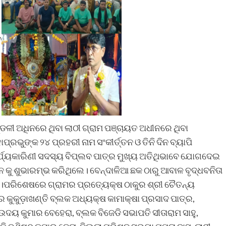
ବ
ମଣ୍ଡଳୀ ଅଧିନରେ ଥିବା ଲାଠୀ ଗ୍ରାମ ପଞ୍ଚାୟତ ଅଧୀନରେ ଥିବା
୍ରଭୁଙ୍କ ୨୪ ପ୍ରହରୀ ନାମ ସଂକୀର୍ତ୍ତନ ଓ ତିନି ଦିନ ବ୍ୟାପି
କାର୍ଯ୍ୟକାରିଣୀ ସଦସ୍ୟ ବିପ୍ଲବ ପାତ୍ର ମୁଖ୍ୟ ଅତିଥିଭାବେ ଯୋଗଦେଇ
ତନ କୁ ଶୁଭାରମ୍ଭ କରିଥିଲେ। ବେନ୍ଦାଳିଆ ଛକ ଠାରୁ ଆବାଳ ବୃଦ୍ଧବନିତା
।ପରିଶେଷରେ ଗ୍ରାମର ପ୍ରତ୍ୟେକ୍ଷ ଠାକୁର ଶ୍ରୀ ଚୈତନ୍ୟ
ରେ କୁକୁଡ଼ାଖଣ୍ତି ବ୍ଲକ ଅଧ୍ୟକ୍ଷ କାମାକ୍ଷା ପ୍ରସାଦ ପାତ୍ର,
ି ଉଦୟ କୁମାର ବେହେରା, ବ୍ଲକ ବିଜେଡି ସଭାପତି ସୀତାରାମ ସାହୁ,