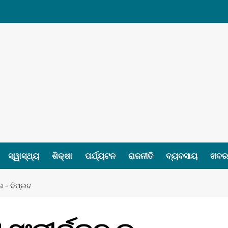
ସ୍ୱାସ୍ଥ୍ୟ
ଶିକ୍ଷା
ପର୍ଯ୍ୟଟନ
ରାଜନୀତି
ବ୍ୟବସାୟ
ଖବର 
୍ଭ – ବିପ୍ଲବ