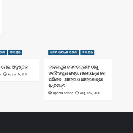
ିଶା
ସମାଚାର
ଖବର ଉପାନ୍ତ ଓଡିଶା
ସମାଚାର
 ମେଳା ଅନୁଷ୍ଠିତ
କାବଲପୁର ଲେବରକ୍ରସିଂ ଠାରୁ
ହରସିଂହପୁର ରାସ୍ତା ମରଣଯନ୍ତା ରେ
August 5, 2026
a
ପରିଣତ : ଯାତ୍ରୀ ଓ ଛାତ୍ରଛାତ୍ରୀ
ହନ୍ତସନ୍ତ ..
August 5, 2026
upanta odisha