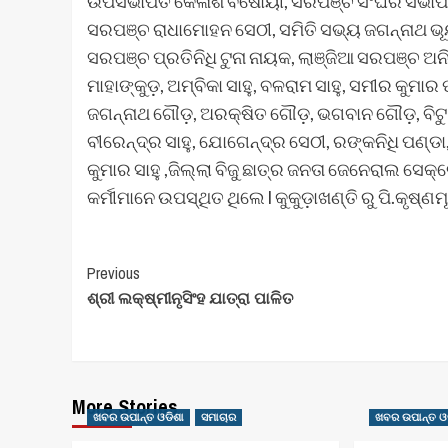
ଉପସଭାପତି କୈଳାଶ ବିଷୋୟୀ, ସରପଞ୍ଚ ସଂଘର ସଭାପତି ବ
ସରପଞ୍ଚ ରାଧାମୋହନ ସେଠୀ, ସମିତି ସଭ୍ୟ ଜଗନ୍ନାଥ ଭୂୟ
ସରପଞ୍ଚ ପ୍ରତିନିଧି ଟୁନା ନାୟକ, ଲାଞ୍ଜିଆ ସରପଞ୍ଚ 
ମାହାଙ୍କୁଡ଼, ଅମ୍ବିକା ସାହୁ, ବଳରାମ ସାହୁ, ସମୀର କୁମାର 
ଜଗନ୍ନାଥ ଗୌଡ଼, ଅରକ୍ଷିତ ଗୌଡ଼, ଭଗବାନ ଗୌଡ଼, ବିଟୁ
ବୀରେନ୍ଦ୍ର ସାହୁ, ଯୋଗେନ୍ଦ୍ର ସେଠୀ, ରଙ୍କନିଧି ପଣ୍ଡ
କୁମାର ସାହୁ ,ଜିଲ୍ଲା ବିଜୁ ଛାତ୍ର ଜନତା ଜେନେରାଲ ସେକ
କର୍ମୀମାନେ ଉପସ୍ଥିତ ଥିଲେ l କୁକୁଡ଼ାଖଣ୍ତି ରୁ ପି.କୃଷ୍ଣମୂର୍
Post
Previous
ଶ୍ରୀ ଲକ୍ଷ୍ମୀନୃସିଂହ ଯାତ୍ରା ପାଳିତ
Navigation
More Stories
ଖବର ଉପାନ୍ତ ଓଡିଶା
ସମାଚାର
ଖବର ଉପାନ୍ତ ଓ