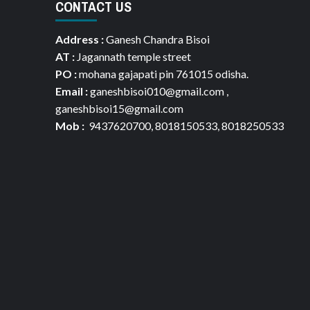
CONTACT US
Address :
Ganesh Chandra Bisoi
AT :
Jagannath temple street
PO :
mohana gajapati pin 761015 odisha.
Email :
ganeshbisoi010@gmail.com ,
ganeshbisoi15@gmail.com
Mob :
9437620700, 8018150533, 8018250533