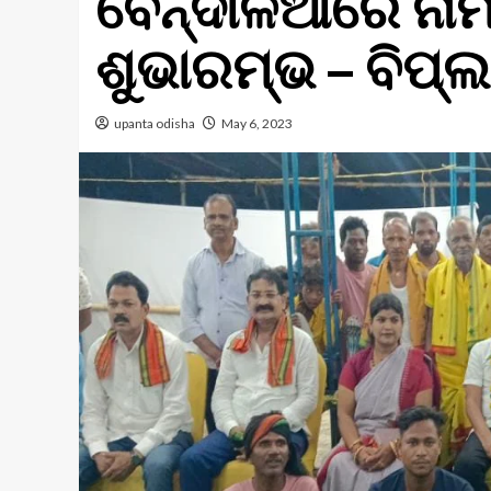
ବେନ୍ଦାଳିଆରେ ନାମ 
ଶୁଭାରମ୍ଭ – ବିପ୍
upanta odisha
May 6, 2023