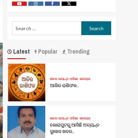
Youtube
Vimeo
Facebook
Twitter
Search
for:
Latest
Popular
Trending
ଖବର ଉପାନ୍ତ ଓଡିଶା
ସମାଚାର
ଆଜିର ରାଶିଫଳ..
ଖବର ଉପାନ୍ତ ଓଡିଶା
ସମାଚାର
କୋରାପୁଟରୁ ଆସିଛି ଅତ୍ୟନ୍ତ
ଦୁଃଖଦ ଖବର..