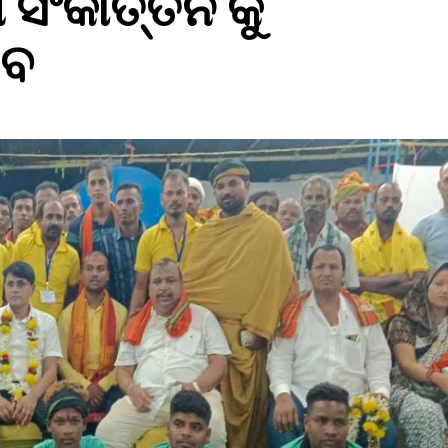
ସଂକୀର୍ତ୍ତନ କୁ
ଲବ