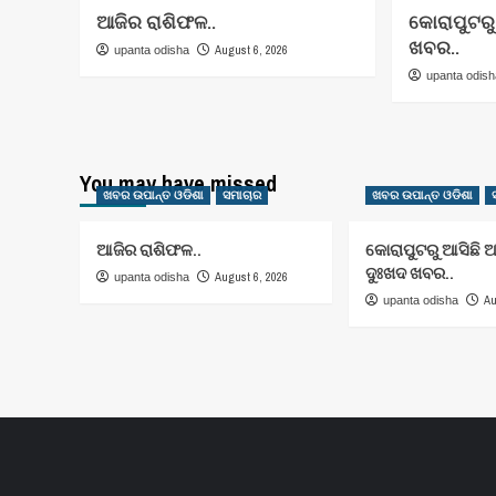
ଆଜିର ରାଶିଫଳ..
କୋରାପୁଟରୁ
ଖବର..
August 6, 2026
upanta odisha
upanta odis
You may have missed
ଖବର ଉପାନ୍ତ ଓଡିଶା
ସମାଚାର
ଖବର ଉପାନ୍ତ ଓଡିଶା
ଆଜିର ରାଶିଫଳ..
କୋରାପୁଟରୁ ଆସିଛି 
ଦୁଃଖଦ ଖବର..
August 6, 2026
upanta odisha
Au
upanta odisha