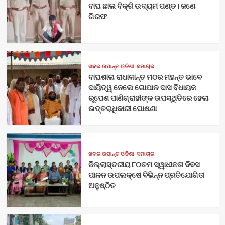
ବାଘ ଛାଲ ବିକ୍ରି ଉଦ୍ୟମ ପଣ୍ଡ। ଜଣେ
ଗିରଫ
ଖବର ଉପାନ୍ତ ଓଡିଶା
ସମାଚାର
ବାଘଶାଳା ରାଧାକାନ୍ତ ମଠର ମହନ୍ତ ଭାବେ
ଦାୟିତ୍ୱ ନେଲେ ଗୋପାଳ ଦାସ ବିଧାୟକ
ରୂପେଶ ପାଣିଗ୍ରାହୀଙ୍କ ଉପସ୍ଥିତିରେ ହେଲା
ଉତ୍ତରାଧିକାରୀ ଘୋଷଣା
ଖବର ଉପାନ୍ତ ଓଡିଶା
ସମାଚାର
ଜିଲ୍ଲାସ୍ତରୀୟ ୮୦ତମ ସ୍ୱାଧୀନତା ଦିବସ
ପାଳନ ଉପଲକ୍ଷେ ବିଭିନ୍ନ ପ୍ରତିଯୋଗିତା
ଅନୁଷ୍ଠିତ