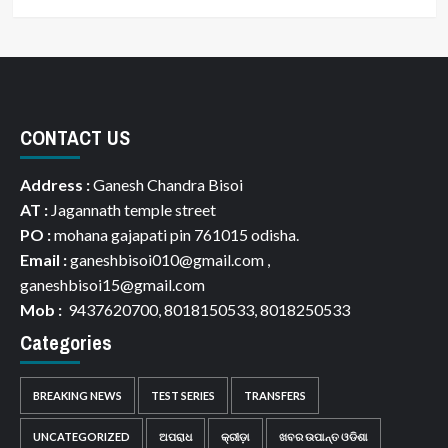
CONTACT US
Address :
Ganesh Chandra Bisoi
AT :
Jagannath temple street
PO :
mohana gajapati pin 761015 odisha.
Email :
ganeshbisoi010@gmail.com ,
ganeshbisoi15@gmail.com
Mob :
9437620700, 8018150533, 8018250533
Categories
BREAKING NEWS
TEST SERIES
TRANSFERS
UNCATEGORIZED
ଅପରାଧ
କ୍ରୀଡ଼ା
ଖବର ଉପାନ୍ତ ଓଡିଶା