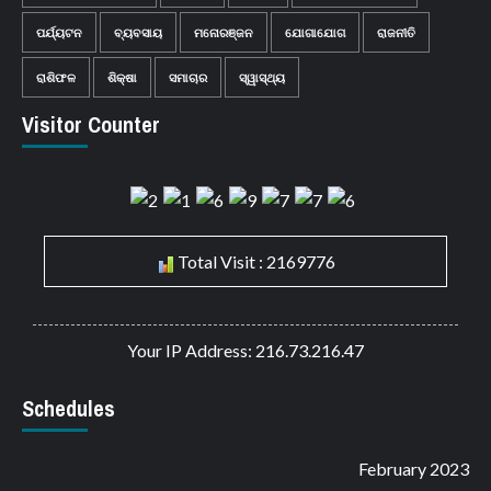
ପର୍ଯ୍ୟଟନ
ବ୍ୟବସାୟ
ମନୋରଞ୍ଜନ
ଯୋଗାଯୋଗ
ରାଜନୀତି
ରାଶିଫଳ
ଶିକ୍ଷା
ସମାଚାର
ସ୍ୱାସ୍ଥ୍ୟ
Visitor Counter
Total Visit : 2169776
Your IP Address: 216.73.216.47
Schedules
February 2023