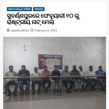
ଖବର ଉପାନ୍ତ ଓଡିଶା
ସମାଚାର
ସୁବର୍ଣ୍ଣପୁରରେ ଫେବୃୟାରୀ ୧୦ ରୁ
ରାଷ୍ଟ୍ରୀୟ ନାଟ୍ ମେଲା
upanta odisha
February 6, 2023