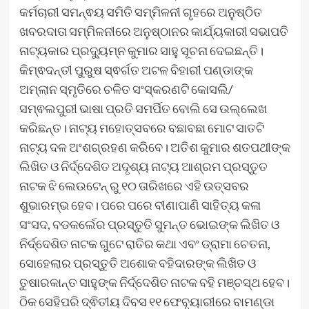
କର୍ମଚାରୀ ସମନ୍ଵୟ ସମିତି ସମ୍ମିଳନୀ ଗୃହରେ ଅନୁଷ୍ଠିତ
ଖବରଦାତା ସମ୍ମିଳନୀରେ ଅନୁଷ୍ଠାନର କାର୍ଯ୍ୟକାରୀ ସଭାପତି
ନାଟ୍ୟକାର ପ୍ରଦ୍ୟୁମ୍ନ କୁମାର ସାହୁ ସୂଚନା ଦେଇଛନ୍ତି।
କିମ୍ଵଦନ୍ତୀ ପୁରୁଷ ସ୍ଵର୍ଗତ ଅଟଳ ବିହାରୀ ପଣ୍ଡାଙ୍କ
ଅମ୍ଲାନ ସ୍ମୃତିରେ ଚଳିତ ସଂସ୍କରଣଟି କୋସଲି/
ସମ୍ଵଲପୁରୀ ଭାଷା ପ୍ରତି ସମର୍ପିତ ବୋଲି ସେ ଉଲ୍ଲେଖ
କରିଛନ୍ତ। ନାଟ୍ୟ ମହୋତ୍ସବରେ ବଛାବଛା ମୋଟ ସାତଟି
ନାଟ୍ୟ ଦଳ ଅଂଶଗ୍ରହଣ କରିବେ। ଅତିଶ କୁମାର ଶତପଥୀଙ୍କ
ଲିଖିତ ଓ ନିର୍ଦ୍ଦେଶିତ ଅଦୃଶ୍ୟ ନାଟ୍ୟ ଆଶ୍ରମ ପ୍ରସ୍ତୁତ
ନାଟକ ଝି ଲେଉଟେନ୍ ରୁ ୧୦ ତାରିଖରେ ଏହି ଉତ୍ସବର
ଶୁଭାରମ୍ଭ ହେବ। ପରେ ପରେ ବୀଣାପାଣି ସାହିତ୍ୟ କଳା
ସଂସଦ, ବଡକର୍ଲେର ପ୍ରସ୍ତୁତି ସୁମନ୍ତ ଭୋଇଙ୍କ ଲିଖିତ ଓ
ନିର୍ଦ୍ଦେଶିତ ନାଟକ ଗୁଟେ ରାତିର କଥା ଏବଂ ଡ୍ରାମା ଚେତନା,
ସୋହେଲାର ପ୍ରସ୍ତୁତି ଅଶୋକ ବହିଦାରଙ୍କ ଲିଖିତ ଓ
ତୁଷାରକାନ୍ତ ସାହୁଙ୍କ ନିର୍ଦ୍ଦେଶିତ ନାଟକ ବହି ମଞ୍ଚସ୍ଥ ହେବ।
ଠିକ ସେହିପରି ଦ୍ଵିତୀୟ ଦିବସ ୧୧ ଫେବୃୟାରୀରେ ବାମଣ୍ଡା