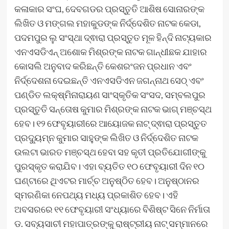
କଳାକାର ସଂଘ, ଦେବଗଡର ପ୍ରସ୍ତୁତି ଆଶିଷ ସୋନାରଙ୍କ
ଲିଖିତ ଓ ମଙ୍ଗଲ ମହାକୁଡଙ୍କ ନିର୍ଦ୍ଦେଶିତ ନାଟକ କେଡା,
ପଦମପୁର ଲୁ ସଂସ୍ଥା ଦ୍ଵାରା ପ୍ରସ୍ତୁତ ମୂଳ ହିନ୍ଦି ନାଟ୍ୟକାର
ଏନଏସଡିଏନ୍ ଅଶୋକ ମିଶ୍ରଙ୍କ ନାଟକ ଗାନ୍ଧୀଛକ ଯାହାର
କୋସଲି ଅନୁବାଦ କରିଛନ୍ତି କେଶରଂଜନ ପ୍ରଧାନ ଏବଂ
ନିର୍ଦ୍ଦେଶନା ଦେଇଛନ୍ତି ଏନଏସଡିଏନ ଜଗନ୍ନାଥ ସେଠ୍ ଏବଂ
ପଣ୍ଡିତ ଲକ୍ଷ୍ମିନାରାୟଣ ସାଂସ୍କୃତିକ ସଂସଦ, ସମ୍ବଲପୁର
ପ୍ରସ୍ତୁତି ସନ୍ତୋଷ କୁମାର ମିଶ୍ରଙ୍କ ନାଟକ ଭାଗ୍ ମଞ୍ଚସ୍ଥ
ହେବ। ୧୨ ଫେବୃୟାରୀରେ ଆୟୋଜକ ନାଟ୍ ଦ୍ଵାରା ପ୍ରସ୍ତୁତ
ପ୍ରଦ୍ୟୁମ୍ନ କୁମାର ସାହୁଙ୍କ ଲିଖିତ ଓ ନିର୍ଦ୍ଦେଶିତ ନାଟକ
ଉଲଟା ଭାରତ ମଞ୍ଚସ୍ଥ ହେବା ସହ କୃତୀ ପ୍ରତିଯୋଗୀଙ୍କୁ
ପୁରସ୍କୃତ କରାଯିବ। ଏହା ବ୍ୟତିତ ୧୦ ଫେବୃୟାରୀ ଦିନ ୧୦
ଘଣ୍ଟାରେ ଥିଏଟର ମାର୍ଚ୍ଚ ଅନୁଷ୍ଠିତ ହେବ। ଅନୁଷ୍ଠାନର
ସ୍ମରଣିକା ନେପଥ୍ୟ ମଧ୍ୟ ପ୍ରକାଶିତ ହେବ। ଏହି
ଅବସରରେ ୧୧ ଫେବୃୟାରୀ ସଂଧ୍ୟାରେ ବିଶିଷ୍ଟ ସିନେ ନିର୍ମାତା
ଡ. ସବ୍ୟସାଚୀ ମହାପାତ୍ରଙ୍କୁ ରାଷ୍ଟ୍ରୀୟ ନାଟ୍ ସମ୍ମାନରେ