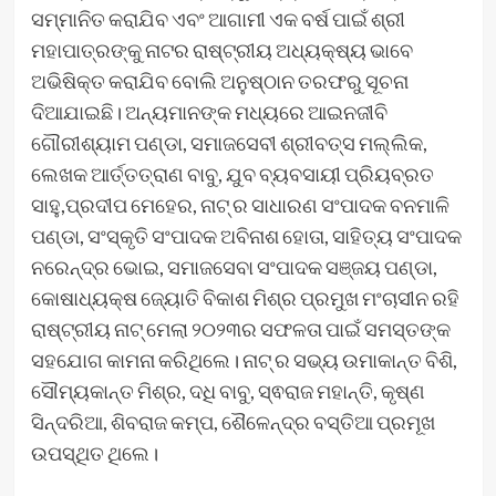
ସମ୍ମାନିତ କରାଯିବ ଏବଂ ଆଗାମୀ ଏକ ବର୍ଷ ପାଇଁ ଶ୍ରୀ
ମହାପାତ୍ରଙ୍କୁ ନାଟର ରାଷ୍ଟ୍ରୀୟ ଅଧ୍ୟକ୍ଷ୍ୟ ଭାବେ
ଅଭିଷିକ୍ତ କରାଯିବ ବୋଲି ଅନୁଷ୍ଠାନ ତରଫରୁ ସୂଚନା
ଦିଆଯାଇଛି। ଅନ୍ୟମାନଙ୍କ ମଧ୍ୟରେ ଆଇନଜୀବି
ଗୌରୀଶ୍ୟାମ ପଣ୍ଡା, ସମାଜସେବୀ ଶ୍ରୀବତ୍ସ ମଲ୍ଲିକ,
ଲେଖକ ଆର୍ତ୍ତତ୍ରାଣ ବାବୁ, ଯୁବ ବ୍ୟବସାୟୀ ପ୍ରିୟବ୍ରତ
ସାହୁ,ପ୍ରଦୀପ ମେହେର, ନାଟ୍ ର ସାଧାରଣ ସଂପାଦକ ବନମାଳି
ପଣ୍ଡା, ସଂସ୍କୃତି ସଂପାଦକ ଅବିନାଶ ହୋତା, ସାହିତ୍ୟ ସଂପାଦକ
ନରେନ୍ଦ୍ର ଭୋଇ, ସମାଜସେବା ସଂପାଦକ ସଞ୍ଜୟ ପଣ୍ଡା,
କୋଷାଧ୍ୟକ୍ଷ ଜ୍ୟୋତି ବିକାଶ ମିଶ୍ର ପ୍ରମୁଖ ମଂଚାସୀନ ରହି
ରାଷ୍ଟ୍ରୀୟ ନାଟ୍ ମେଲା ୨୦୨୩ର ସଫଳତା ପାଇଁ ସମସ୍ତଙ୍କ
ସହଯୋଗ କାମନା କରିଥିଲେ। ନାଟ୍ ର ସଭ୍ୟ ଉମାକାନ୍ତ ବିଶି,
ସୌମ୍ୟକାନ୍ତ ମିଶ୍ର, ଦଧି ବାବୁ, ସ୍ଵରାଜ ମହାନ୍ତି, କୃଷ୍ଣ
ସିନ୍ଦରିଆ, ଶିବରାଜ କମ୍ପ, ଶୈଳେନ୍ଦ୍ର ବସ୍ତିଆ ପ୍ରମୂଖ
ଉପସ୍ଥିତ ଥିଲେ।