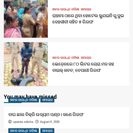
ଖବର ଉପାନ୍ତ ଓଡିଶା
ସମାଚାର
ରାହାମା ଠାରେ ଥିବା ହୋଟେଲ କ୍ଯୁଇନି ରୁ ଦୁଇ
ଦେହଜୀବୀ ସହିତ ୫ ଗିରଫ
ଖବର ଉପାନ୍ତ ଓଡିଶା
ସମାଚାର
ଭେଡ଼େନରେ ୮୦ ଲିଟର ଚୋରା ମଦ ସହ
ବାଇକ୍ ଜବତ; ବେପାରୀ ଗିରଫ
You may have missed
ଖବର ଉପାନ୍ତ ଓଡିଶା
ସମାଚାର
ବାଘ ଛାଲ ବିକ୍ରି ଉଦ୍ୟମ ପଣ୍ଡ। ଜଣେ ଗିରଫ
August 8, 2026
upanta odisha
ଖବର ଉପାନ୍ତ ଓଡିଶା
ସମାଚାର