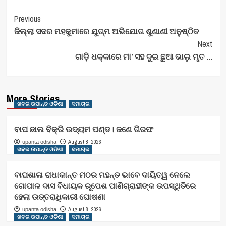
Post
Previous
ଜିଲ୍ଲା ସଦର ମହକୁମାରେ ଯୁଗ୍ମ ଅଭିଯୋଗ ଶୁଣାଣୀ ଅନୁଷ୍ଠିତ
Navigation
Next
ଗାଡ଼ି ଧକ୍କାରେ ମା’ ସହ ଦୁଇ ଛୁଆ ଭାଲୁ ମୃତ …
More Stories
ଖବର ଉପାନ୍ତ ଓଡିଶା
ସମାଚାର
ବାଘ ଛାଲ ବିକ୍ରି ଉଦ୍ୟମ ପଣ୍ଡ। ଜଣେ ଗିରଫ
August 8, 2026
upanta odisha
ଖବର ଉପାନ୍ତ ଓଡିଶା
ସମାଚାର
ବାଘଶାଳା ରାଧାକାନ୍ତ ମଠର ମହନ୍ତ ଭାବେ ଦାୟିତ୍ୱ ନେଲେ
ଗୋପାଳ ଦାସ ବିଧାୟକ ରୂପେଶ ପାଣିଗ୍ରାହୀଙ୍କ ଉପସ୍ଥିତିରେ
ହେଲା ଉତ୍ତରାଧିକାରୀ ଘୋଷଣା
August 8, 2026
upanta odisha
ଖବର ଉପାନ୍ତ ଓଡିଶା
ସମାଚାର