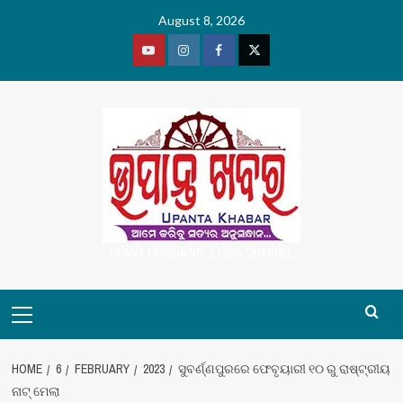
Skip
August 8, 2026
to
content
Youtube
Vimeo
Facebook
Twitter
UPANT ODISHA NO. 1 ODIA CHANNEL
Primary
Menu
HOME
6
FEBRUARY
2023
ସୁବର୍ଣ୍ଣପୁରରେ ଫେବୃୟାରୀ ୧୦ ରୁ ରାଷ୍ଟ୍ରୀୟ
ନାଟ୍ ମେଲା