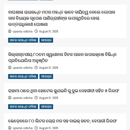
ବାଘଶାଳା ରାଧାକାନ୍ତ ମଠର ମହନ୍ତ ଭାବେ ଦାୟିତ୍ୱ ନେଲେ ଗୋପାଳ
ଦାସ ବିଧାୟକ ରୂପେଶ ପାଣିଗ୍ରାହୀଙ୍କ ଉପସ୍ଥିତିରେ ହେଲା
ଉତ୍ତରାଧିକାରୀ ଘୋଷଣା
August 8, 2026
upanta odisha
ଖବର ଉପାନ୍ତ ଓଡିଶା
ସମାଚାର
ଜିଲ୍ଲାସ୍ତରୀୟ ୮୦ତମ ସ୍ୱାଧୀନତା ଦିବସ ପାଳନ ଉପଲକ୍ଷେ ବିଭିନ୍ନ
ପ୍ରତିଯୋଗିତା ଅନୁଷ୍ଠିତ
August 8, 2026
upanta odisha
ଖବର ଉପାନ୍ତ ଓଡିଶା
ସମାଚାର
ରାହାମା ଠାରେ ଥିବା ହୋଟେଲ କ୍ଯୁଇନି ରୁ ଦୁଇ ଦେହଜୀବୀ ସହିତ ୫ ଗିରଫ
August 8, 2026
upanta odisha
ଖବର ଉପାନ୍ତ ଓଡିଶା
ସମାଚାର
ଭେଡ଼େନରେ ୮୦ ଲିଟର ଚୋରା ମଦ ସହ ବାଇକ୍ ଜବତ; ବେପାରୀ ଗିରଫ
August 8, 2026
upanta odisha