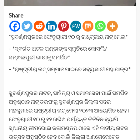
Share
*ସୁବର୍ଣ୍ଣପୁରରେ ଫେବୃୟାରୀ ୧୦ ରୁ ରାଷ୍ଟ୍ରୀୟ ନାଟ୍ ମେଲା*
– *ସ୍ଵର୍ଗତ ଅଟଳ ପଣ୍ଡାଙ୍କ ସ୍ମୃତିରେ କୋସଲି/
ସମ୍ଵଲପୁରୀ ଭାଷାକୁ ସମର୍ପିତ*
– *ରାଷ୍ଟ୍ରୀୟ ନାଟ୍ ସମ୍ମାନ ପାଇବେ ସବ୍ୟସାଚୀ ମହାପାତ୍ର*
ସୁବର୍ଣ୍ଣପୁରର ନାଟକ, ସାହିତ୍ୟ ଓ ସମାଜସେବା ପାଇଁ ସମର୍ପିତ
ଅନୁଷ୍ଠାନ ନାଟ୍ ତରଫରୁ ସୁବର୍ଣ୍ଣପୁର ଜିଲ୍ଲା ସଦର
ମହକୁମାରେ ରାଷ୍ଟ୍ରୀୟ ନାଟ୍ ମେଲା ୨୦୨୩ ଆୟୋଜିତ ହେବ।
ଫେବୃୟାରୀ ୧୦ ରୁ ୧୨ ତାରିଖ ପର୍ଯ୍ୟନ୍ତ ତିନିଦିନ ବ୍ୟାପି
ସ୍ଥାନୀୟ ଭୀମଭୋଇ କଳାମଣ୍ଡପ ଠାରେ ଏହି ଜାତୀୟ ନାଟକ
ଉତ୍ସବ ଅନୁଷ୍ଠିତ ହେବ ବୋଲି ଜିଲ୍ଲା ଅଣଗେଜେଟେଡ