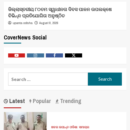
ଜିଲ୍ଲାସ୍ତରୀୟ ୮୦ତମ ସ୍ୱାଧୀନତା ଦିବସ ପାଳନ ଉପଲକ୍ଷେ
ବିଭିନ୍ନ ପ୍ରତିଯୋଗିତା ଅନୁଷ୍ଠିତ
August 8, 2026
upanta odisha
CoverNews Social
Youtube
Vimeo
Facebook
Twitter
Search
for:
Latest
Popular
Trending
ଖବର ଉପାନ୍ତ ଓଡିଶା
ସମାଚାର