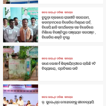
ଖବର ଉପାନ୍ତ ଓଡିଶା
ସମାଚାର
ବୁଗୁଡ଼ା ବ୍ଲକରେ ରାଜନୀତି ସରଗରମ,
କଦମ୍ବମଠରେ ବିଜେଡିର ମିଶ୍ରଣ ପର୍ବ,
ବିଜେପି ଛାଡି ସମର୍ଥକଙ୍କ ସହ ବିଜେଡିରେ
ମିଶିଲେ ବିରଞ୍ଚିପୁର ପଞ୍ଚାୟତ ସରପଞ୍ଚ ,
ବିଜେଡିର ଶକ୍ତି ବୃଦ୍ଧି
ଖବର ଉପାନ୍ତ ଓଡିଶା
ସମାଚାର
ଜଣେ ଲେଖାଏଁ ଶିକ୍ଷୟିତ୍ରୀରେ ଚାଲିଛି ୨ଟି
ବିଦ୍ୟାଳୟ , ପ୍ରତିକାର ଦାବି
ଖବର ଉପାନ୍ତ ଓଡିଶା
ସମାଚାର
ଡ଼. ସୁରେନ୍ଦ୍ର ମେହେରଙ୍କୁ ଜୀବନବ୍ୟାପି