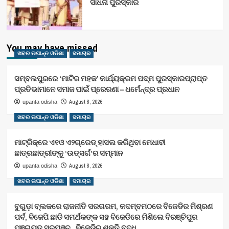
ସାଧନା ପୁରସ୍କାର
You may have missed
ଖବର ଉପାନ୍ତ ଓଡିଶା
ସମାଚାର
ସମ୍ବଲପୁରରେ ‘ମାଟିର ମହକ’ କାର୍ଯ୍ୟକ୍ରମ ପଦ୍ମ ପୁରସ୍କାରପ୍ରାପ୍ତ
ପ୍ରତିଭାମାନେ ସମାଜ ପାଇଁ ପ୍ରେରଣା – ଧର୍ମେନ୍ଦ୍ର ପ୍ରଧାନ
August 8, 2026
upanta odisha
ଖବର ଉପାନ୍ତ ଓଡିଶା
ସମାଚାର
ମାଟ୍ରିକ୍‌ରେ ଏ୧ଓ ଏ୨ଗ୍ରେଡ୍‌ ହାସଲ କରିଥିବା ମେଧାବୀ
ଛାତ୍ରଛାତ୍ରୀଙ୍କୁ ‘ଉତ୍ସର୍ଗ’ର ସମ୍ମାନ
August 8, 2026
upanta odisha
ଖବର ଉପାନ୍ତ ଓଡିଶା
ସମାଚାର
ବୁଗୁଡ଼ା ବ୍ଲକରେ ରାଜନୀତି ସରଗରମ, କଦମ୍ବମଠରେ ବିଜେଡିର ମିଶ୍ରଣ
ପର୍ବ, ବିଜେପି ଛାଡି ସମର୍ଥକଙ୍କ ସହ ବିଜେଡିରେ ମିଶିଲେ ବିରଞ୍ଚିପୁର
ପଞ୍ଚାୟତ ସରପଞ୍ଚ , ବିଜେଡିର ଶକ୍ତି ବୃଦ୍ଧି