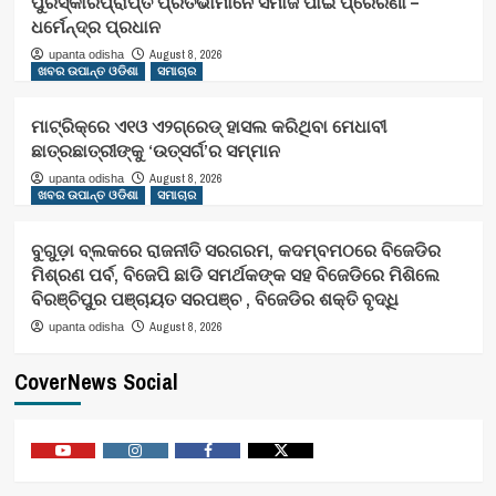
ପୁରସ୍କାରପ୍ରାପ୍ତ ପ୍ରତିଭାମାନେ ସମାଜ ପାଇଁ ପ୍ରେରଣା –
ଧର୍ମେନ୍ଦ୍ର ପ୍ରଧାନ
August 8, 2026
upanta odisha
ଖବର ଉପାନ୍ତ ଓଡିଶା
ସମାଚାର
ମାଟ୍ରିକ୍‌ରେ ଏ୧ଓ ଏ୨ଗ୍ରେଡ୍‌ ହାସଲ କରିଥିବା ମେଧାବୀ
ଛାତ୍ରଛାତ୍ରୀଙ୍କୁ ‘ଉତ୍ସର୍ଗ’ର ସମ୍ମାନ
August 8, 2026
upanta odisha
ଖବର ଉପାନ୍ତ ଓଡିଶା
ସମାଚାର
ବୁଗୁଡ଼ା ବ୍ଲକରେ ରାଜନୀତି ସରଗରମ, କଦମ୍ବମଠରେ ବିଜେଡିର
ମିଶ୍ରଣ ପର୍ବ, ବିଜେପି ଛାଡି ସମର୍ଥକଙ୍କ ସହ ବିଜେଡିରେ ମିଶିଲେ
ବିରଞ୍ଚିପୁର ପଞ୍ଚାୟତ ସରପଞ୍ଚ , ବିଜେଡିର ଶକ୍ତି ବୃଦ୍ଧି
August 8, 2026
upanta odisha
CoverNews Social
Youtube
Vimeo
Facebook
Twitter