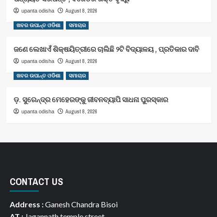
August 8, 2026
upanta odisha
ଖବର ଉପାନ୍ତ ଓଡିଶା
ସମାଚାର
ଜଣେ ଲେଖାଏଁ ଶିକ୍ଷୟିତ୍ରୀରେ ଚାଲିଛି ୨ଟି ବିଦ୍ୟାଳୟ , ପ୍ରତିକାର ଦାବି
August 8, 2026
upanta odisha
ଖବର ଉପାନ୍ତ ଓଡିଶା
ସମାଚାର
ଡ଼. ସୁରେନ୍ଦ୍ର ମେହେରଙ୍କୁ ଜୀବନବ୍ୟାପି ସାଧନା ପୁରସ୍କାର
August 8, 2026
upanta odisha
CONTACT US
Address :
Ganesh Chandra Bisoi
AT :
Jagannath temple street