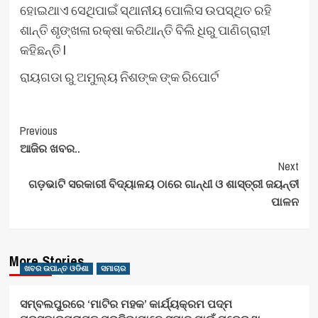
ହୋଇଥାଏ ସେଥିପାଇଁ ସ୍ଥାନୀୟ ପୋଲିସ ଉପସ୍ଥିତ ରହି
ଶାନ୍ତି ଶୃଙ୍ଖଳା ରକ୍ଷା କରିଥାନ୍ତି ବିଲି ଧିରୁ ପାଣିଗ୍ରାହୀ
କହିଛନ୍ତି l
ରାୟଗଡା ରୁ ଅମୁଲ୍ୟ ନିଶଙ୍କ ଙ୍କ ରିପୋର୍ଟ
Post
Previous
ଆଜିର ଖବର..
Navigation
Next
ଗଡ଼ଭାଟି ସରକାରୀ ବିଦ୍ୟାଳୟ ଠାରେ ଗାନ୍ଧୀ ଓ ଶାସ୍ତ୍ରୀ ଜୟନ୍ତୀ
ପାଳନ
More Stories
ଖବର ଉପାନ୍ତ ଓଡିଶା
ସମାଚାର
ସମ୍ବଲପୁରରେ ‘ମାଟିର ମହକ’ କାର୍ଯ୍ୟକ୍ରମ ପଦ୍ମ