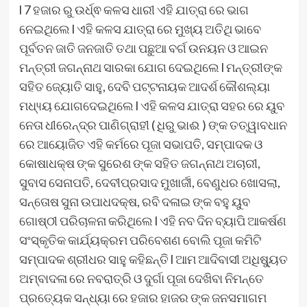
l 7 ହଜାର ରୁ ଉର୍ଧ୍ଵ କଳସ ଧାରୀ ଏହି ଯାତ୍ରା ରେ ଭାଗ
ନେଇଥିଲେ l ଏହି କଳସ ଯାତ୍ରା ରେ ମୁଖ୍ୟ ଅତିଥି ଭାବେ
ପୂର୍ବତନ ଜାତି ଜନଜାତି ତଥା ପଛୁଆ ବର୍ଗ ଉନୟନ ଓ ଆଇନ
ମନ୍ତ୍ରୀ ଜଗନ୍ନାଥ ସାରକା ଯୋଗ ଦେଇଥିଲେ l ମନ୍ତ୍ରୀଙ୍କ
ସହିତ ଜ୍ୟୋତି ସାହୁ, ଦେବି ପଟ୍ଟନାୟକ ଆଦର୍ଶ କୌଶଲ୍ୟା
ମଧ୍ୟ୍ୟ ଯୋଗଦେଇଥିଲେ l ଏହି କଳସ ଯାତ୍ରା ସହର ରେ ୟୁବ
ନେତା ଧୀରେନ୍ଦ୍ର ପାଣିଗ୍ରାହୀ ( ଧିରୁ ଭାଈ ) ଙ୍କ ତତ୍ୱାବଧାନ
ରେ ଆୟୋଜିତ ଏହି କର୍ମରେ ପୂଜା ସଭାପତି, ସମ୍ପାଦକ ଓ
କୋଷାଧକ୍ଷ ଙ୍କ ସୁରେଶ ଙ୍କ ସହିତ ଜଗନ୍ନାଥ ଅଚାରୀ,
ସୁବାସ ସେନାପତି, ଦେବୀପ୍ରସାଦ ମୁଖାର୍ଜୀ, ବେଣୁଧର ଖୋସଲା,
ସନ୍ତୋଷ ସୁନା ଉପାଧଦକ୍ଷ, ରବି ଦଳାଇ ଙ୍କ ବହୁ ୟୁବ
ଗୋଷ୍ଠୀ ପରିଚାଳନା କରିଥିଲେ l ଏହି ନବ ଦିନ ବ୍ୟାପି ଆକର୍ଷଣ
ସଂସ୍କୃତିକ କାର୍ଯ୍ୟକ୍ରମ ପରିବେଶଣ ବୋଲି ପୂଜା କମିଟି
ସମ୍ପାଦକ ଶ୍ରୀଧର ସାହୁ କହିଛନ୍ତି l ଆମ ଆଦିବାସୀ ଅଧିଷ୍ୟୁତ
ଅମ୍ବାଦଳା ରେ ନବରାତ୍ରି ଓ ଦୁର୍ଗା ପୂଜା ଦେଖିବା ନିମନ୍ତେ
ପ୍ରତ୍ୟେକ ସନ୍ଧ୍ୟା ରେ ହଜାର ହାଜର ଙ୍କ ଜନସମାଗମ