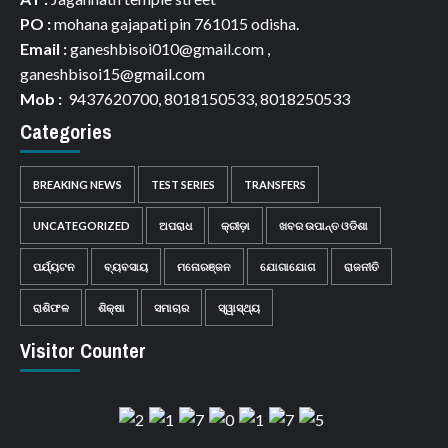
PO :
mohana gajapati pin 761015 odisha.
Email :
ganeshbisoi010@gmail.com ,
ganeshbisoi15@gmail.com
Mob :
9437620700, 8018150533, 8018250533
Categories
BREAKING NEWS
TEST SERIES
TRANSFERS
UNCATEGORIZED
ଅପରାଧ
କ୍ରୀଡ଼ା
ଖବର ଉପାନ୍ତ ଓଡିଶା
ପର୍ଯ୍ୟଟନ
ବ୍ୟବସାୟ
ମନୋରଞ୍ଜନ
ଯୋଗାଯୋଗ
ରାଜନୀତି
ରାଶିଫଳ
ଶିକ୍ଷା
ସମାଚାର
ସ୍ୱାସ୍ଥ୍ୟ
Visitor Counter