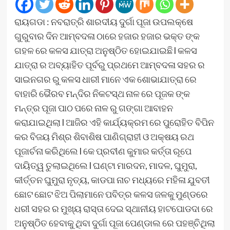
ରାୟଗଡା : ନବରାତ୍ରି ଶାରଦୀୟ ଦୁର୍ଗା ପୂଜା ଉପଲକ୍ଷେ
ଗୁରୁବାର ଦିନ ଆମ୍ବଦଳା ଠାରେ ହଜାର ହଜାର ଭକ୍ତ ଙ୍କ
ଗହଳ ରେ କଳସ ଯାତ୍ରା ଅନୁଷ୍ଠିତ ହୋଇଯାଇଛି l କଳସ
ଯାତ୍ରା ର ଅବ୍ୟାହିତ ପୂର୍ବରୁ ପ୍ରଥମେ ଆମ୍ବଦଳା ସହର ର
ସାଇନଗର ରୁ କଳସ ଧାରୀ ମାନେ ଏକ ଶୋଭାଯାତ୍ରା ରେ
ବାହାରି ଭୈରବ ମନ୍ଦିର ନିକଟସ୍ଥ ନାଳ ରେ ପୂଜକ ଙ୍କ
ମନ୍ତ୍ର ପୂଜା ପାଠ ପରେ ନାଳ ରୁ ଗଙ୍ଗା ଆବାହନ
କରାଯାଇଥିଲା l ଆଜିର ଏହି କାର୍ଯ୍ୟକ୍ରମ ରେ ପୁରୋହିତ ବିପିନ
କର ବିଜୟ ମିଶ୍ର ଶିବାଶିଷ ପାଣିଗ୍ରାହୀ ଓ ଅକ୍ଷୟ ରଥ
ପୂଜାର୍ଚନା କରିଥିଲେ l କେ ପ୍ରବୀଣ କୁମାର କର୍ତ୍ତା ରୂପେ
ଦାୟିତ୍ୱ ତୁଲାଇଥିଲେ l ଘଣ୍ଟା ମାରଦନ, ମାଦଳ, ଘୁମୁରା,
କୀର୍ତ୍ତନ ଘୁମୁରା ନୃତ୍ୟ, କାଡପା ନାଚ ମଧ୍ୟରେ ମହିଳା ଯୁବତୀ
ଛୋଟ ଛୋଟ ଝିଅ ପିଲାମାନେ ପବିତ୍ର କଳସ ଜଳକୁ ମୁଣ୍ଡରେ
ଧରୀ ସହର ର ମୁଖ୍ୟ ରାସ୍ତା ଦେଇ ସ୍ଥାନୀୟ ହାଟପୋଡଦା ରେ
ଅନୁଷ୍ଠିତ ହେବାକୁ ଥିବା ଦୁର୍ଗା ପୂଜା ପେଣ୍ଡାଲ ରେ ପହଞ୍ଚିଥିଲା