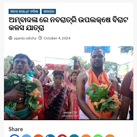
ଖବର ଉପାନ୍ତ ଓଡିଶା
ସମାଚାର
ଅମ୍ବାଦଳା ରେ ନବରାତ୍ରି ଉପଲକ୍ଷେ ବିରାଟ
କଳସ ଯାତ୍ରା
upanta odisha
October 4, 2024
Share