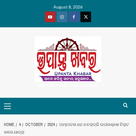
Skip
August 8, 2026
to
content
Youtube
Vimeo
Facebook
Twitter
UPANT ODISHA NO. 1 ODIA CHANNEL
Primary
Menu
HOME
4
OCTOBER
2024
ଅମ୍ବାଦଳା ରେ ନବରାତ୍ରି ଉପଲକ୍ଷେ ବିରାଟ
କଳସ ଯାତ୍ରା