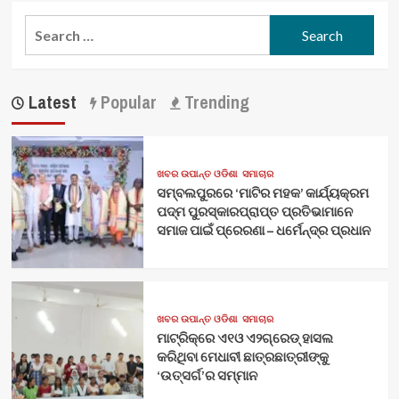
Search
for:
Latest
Popular
Trending
ଖବର ଉପାନ୍ତ ଓଡିଶା
ସମାଚାର
ସମ୍ବଲପୁରରେ ‘ମାଟିର ମହକ’ କାର୍ଯ୍ୟକ୍ରମ
ପଦ୍ମ ପୁରସ୍କାରପ୍ରାପ୍ତ ପ୍ରତିଭାମାନେ
ସମାଜ ପାଇଁ ପ୍ରେରଣା – ଧର୍ମେନ୍ଦ୍ର ପ୍ରଧାନ
ଖବର ଉପାନ୍ତ ଓଡିଶା
ସମାଚାର
ମାଟ୍ରିକ୍‌ରେ ଏ୧ଓ ଏ୨ଗ୍ରେଡ୍‌ ହାସଲ
କରିଥିବା ମେଧାବୀ ଛାତ୍ରଛାତ୍ରୀଙ୍କୁ
‘ଉତ୍ସର୍ଗ’ର ସମ୍ମାନ